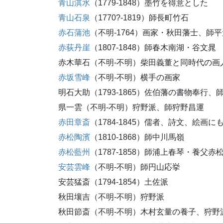
青山淇水
（1779-1848）墨竹を得意とした
青山石泉
（1770?-1819）師長町竹石
赤石蒲池
（不明-1764）画家・秋田藩士、師
赤荻丹崖
（1807-1848）師春木南湖・谷文晁
赤木華石（不明-不明）柴田義董と同時代の画
赤坂雪峰
（不明-不明）横手の画家
明石大助（1793-1865）佐伯藩の書物奉行
県一雲（不明-不明）狩野派、師狩野昌運
赤田章斎
（1784-1845）儒者、詩文、絵画に
赤松陶濱
（1810-1868）師中川馬嶺
赤松藍州
（1787-1858）師浦上春琴・養父
安芸雲峰
（不明-不明）師円山応挙
安芸猛斎（1794-1854）土佐派
秋田壤吉（不明-不明）狩野派
秋田節斎（不明-不明）木村玄量の養子、狩野