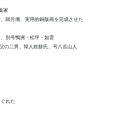
収集家
版画家、師月僊、実用的銅版画を完成させた
靄山、別号鴨洲・松坪・如雲
の実父の二男、韓人姓餘氏、号八岳山人
た
すぐれた