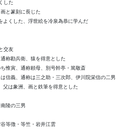
よくした
子、画と篆刻に長じた
をよくした、浮世絵を冷泉為恭に学んだ
らと交友
永、通称勘兵衛、猿を得意とした
政直のち惟寅、通称頼母、別号幹亭・篤敬斎
、初名は信義、通称は三之助・三次郎、伊川院栄信の二男
、父は象洲、画と鉄筆を得意とした
朝倉南陵の三男
師雲谷等徴・等竺・岩井江雲