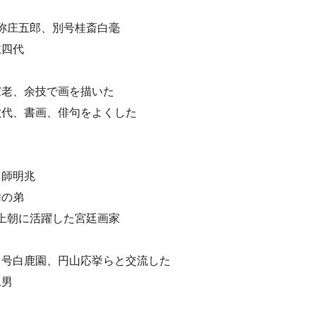
称庄五郎、別号桂斎白毫
主四代
藩家老、余技で画を描いた
家六代、書画、俳句をよくした
、師明兆
麟の弟
上朝に活躍した宮廷画家
とり、号白鹿園、円山応挙らと交流した
二男