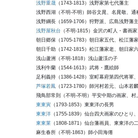
浅野重晟
（1743-1813）浅野家第七代藩主
浅野西湖（不明-不明）師谷文晁、名晁敬、通
浅野綱長（1659-1706）狩野派、広島浅野藩
浅野屋秋台
（不明-1815）金沢の町人・書画家
朝日郷保（1705-1783）朝日家五代、松江
朝日千助（1742-1815）松江藩家老、朝日
浅山蘆洲（不明-1818）浅山蘆渓の子
浅利牛蘭（1544-1613）武将・鷹絵師
足利義持（1386-1428）室町幕府第四代将軍
芦塚若鳳
（1723-1780）師河村若元、山本若
飛鳥部常則（不明-不明）平安中期の画家、村
東東寅
（1793-1853）東東洋の長男
東東洋
（1755-1839）仙台四大画家のひ
東東莱
（1808-1871）仙台藩画員、東東洋の
麻生春所（不明-1863）師小田海僊