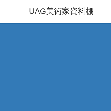
コ
ナ
ン
ビ
UAG美術家資料棚
テ
ゲ
ン
ー
ツ
シ
へ
ョ
ス
ン
キ
に
ッ
移
プ
動