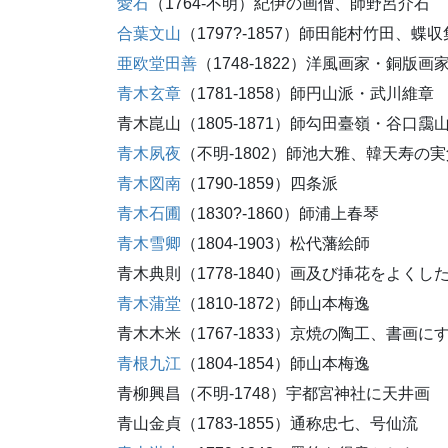
愛石
（1764-不明）紀伊の画僧、師野呂介石
合葉文山
（1797?-1857）師田能村竹田、蝶
亜欧堂田善
（1748-1822）洋風画家・銅
青木玄章
（1781-1858）師円山派・武川維章
青木崑山（1805-1871）師勾田臺嶺・谷口
青木夙夜
（不明-1802）師池大雅、韓天寿
青木図南
（1790-1859）四条派
青木石圃
（1830?-1860）師浦上春琴
青木雪卿
（1804-1903）松代藩絵師
青木典則（1778-1840）画及び挿花をよくし
青木蒲堂
（1810-1872）師山本梅逸
青木木米（1767-1833）京焼の陶工、書画に
青根九江
（1804-1854）師山本梅逸
青柳興昌（不明-1748）宇都宮神社に天井画
青山金貞（1783-1855）通称忠七、号仙流