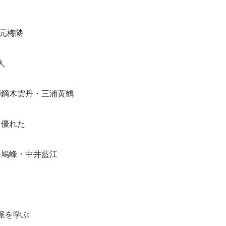
平元梅隣
人
、師鏑木雲丹・三浦黄鶴
も優れた
赤松鳩峰・中井藍江
派を学ぶ