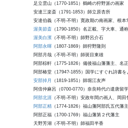
足立雲山（1770-1851）鶴崎の狩野派の画家
安達三楽斎（1791-1853）師立原杏所
安達伯義（不明-不明）寛政期の南画家、根本
渥美節斎
（1790-1850）名正載、字大車、
渥美白濱
（不明-不明）師野呂介石
阿部永暉
（1807-1869）師狩野隆則
阿部月哉（不明-不明）師斑目東雄
阿部棕軒（1775-1826）備後福山藩藩主、名
阿部椿堂（1794?-1855）国学にすぐれ詩書
安部掉月
（1819-1851）師堀江友声
阿倍仲麻呂（0700-0770）奈良時代の遣唐留
阿部北涯
（不明-不明）安政年間の画人、岡田
阿部正精
（1774-1826）福山藩阿部氏五代藩
阿部正福（1700-1769）福山藩第２代藩主
天野芳湖（不明-不明）師福田半香