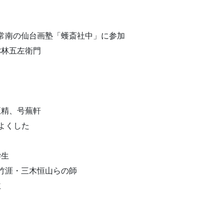
常南の仙台画塾「蠖斎社中」に参加
通称林五左衛門
正精、号蕪軒
をよくした
学生
竹涯・三木恒山らの師
主