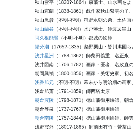
秋山雲平（1820?-1864）森藩士、山水画を
秋山窓蘭（1838-1861）戯作家秋山紫雲の
秋山胤彦（不明-不明）狩野永朝の弟、土佐画
秋山蘭谷
（不明-不明）水戸藩士、師渡辺崋山
阿久根能賢
（不明-不明）都城の絵師
揚分潮
（1765?-1835）柴野栗山・皆川淇園
浅井星洲
（1788-1862）師柴田義重、名正
浅井図南（1706-1782）画家・医者、名
朝岡興禎（1800-1856）画家・美術史家
浅香旭元
（不明-不明）幕末から明治期の画家
浅倉旭斎（1791-1859）師西塔太原
朝倉震陵
（1798-1871）徳山藩御用絵師、
朝倉等泉（1737-1767）徳山藩御用絵師
朝倉南陵
（1757-1844）徳山藩御用絵師、
浅野霞外（1801?-1865）師前田有竹・菅茶山