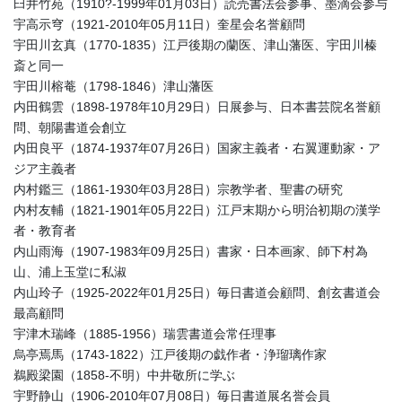
臼井竹苑（1910?-1999年01月03日）読売書法会参事、墨滴会参与
宇高示穹（1921-2010年05月11日）奎星会名誉顧問
宇田川玄真（1770-1835）江戸後期の蘭医、津山藩医、宇田川榛
斎と同一
宇田川榕菴（1798-1846）津山藩医
内田鶴雲（1898-1978年10月29日）日展参与、日本書芸院名誉顧
問、朝陽書道会創立
内田良平（1874-1937年07月26日）国家主義者・右翼運動家・ア
ジア主義者
内村鑑三（1861-1930年03月28日）宗教学者、聖書の研究
内村友輔（1821-1901年05月22日）江戸末期から明治初期の漢学
者・教育者
内山雨海（1907-1983年09月25日）書家・日本画家、師下村為
山、浦上玉堂に私淑
内山玲子（1925-2022年01月25日）毎日書道会顧問、創玄書道会
最高顧問
宇津木瑞峰（1885-1956）瑞雲書道会常任理事
烏亭焉馬（1743-1822）江戸後期の戯作者・浄瑠璃作家
鵜殿梁園（1858-不明）中井敬所に学ぶ
宇野静山（1906-2010年07月08日）毎日書道展名誉会員