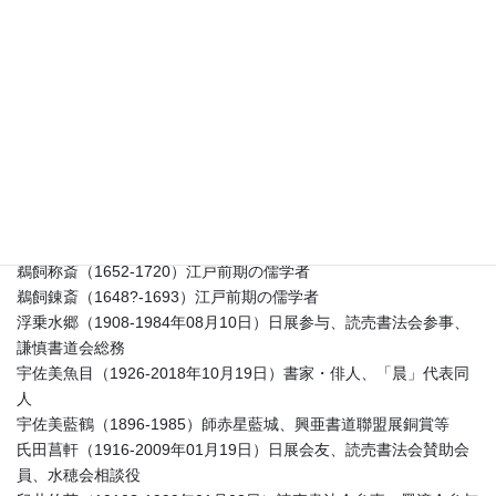
人団常務理事
植松弘祥（1931-2020年05月07日）日展会員・元参与、読売書法
会参事、謙慎書道会総務
上松杜暘（1913-1983年07月22日）奎星会同人
植松茂岳（1794-1876）国学者・歌人
植村和堂（1906-2002年07月18日）毎日書道展名誉会員、かな書
道書作家協会副理事長
上羅芝山（1926-1995年12月31日）全日本書道連盟評議員、奎星
会副会長
宇賀壽子（1902-1991年05月14日）東京書道教育会常務理事
鵜飼称斎（1652-1720）江戸前期の儒学者
鵜飼錬斎（1648?-1693）江戸前期の儒学者
浮乗水郷（1908-1984年08月10日）日展参与、読売書法会参事、
謙慎書道会総務
宇佐美魚目（1926-2018年10月19日）書家・俳人、「晨」代表同
人
宇佐美藍鶴（1896-1985）師赤星藍城、興亜書道聯盟展銅賞等
氏田菖軒（1916-2009年01月19日）日展会友、読売書法会賛助会
員、水穂会相談役