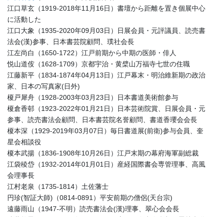
江口草玄（1919-2018年11月16日）書壇から距離を置き個展中心
に活動した
江口大象（1935-2020年09月03日）日展会員・元評議員、読売書
法会(漢)参事、日本書芸院顧問、璞社会長
江左尚白（1650-1722）江戸前期から中期の医師・俳人
悦山道侒（1628-1709）京都宇治・黄檗山万福寺七世の住職
江藤新平（1834-1874年04月13日）江戸幕末・明治維新期の政治
家、日本の写真家(日外)
榎戸犀舟（1928-2003年03月23日）日本書道美術館参与
榎倉香邨（1923-2022年01月21日）日本芸術院賞、日展会員・元
参事、読売書法会顧問、日本書芸院名誉顧問、書道香瓔会会長
榎本深（1929-2019年03月07日）毎日書道展(前衛)参与会員、奎
星会相談役
榎本武揚（1836-1908年10月26日）江戸末期の幕府海軍副総裁
江袋稜岱（1932-2014年01月01日）産経国際書会専管理事、高風
会理事長
江村老泉（1735-1814）土佐藩士
円珍(智証大師)（0814-0891）平安前期の僧侶(天台宗)
遠藤雨山（1947-不明）読売書法会(漢)理事、翠心会会長