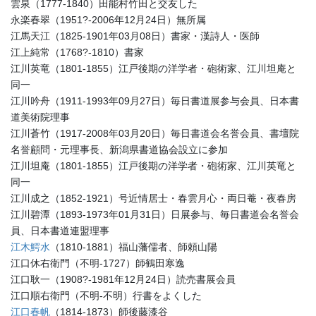
雲泉（1777-1840）田能村竹田と交友した
永楽春翠（1951?-2006年12月24日）無所属
江馬天江（1825-1901年03月08日）書家・漢詩人・医師
江上純常（1768?-1810）書家
江川英竜（1801-1855）江戸後期の洋学者・砲術家、江川坦庵と
同一
江川吟舟（1911-1993年09月27日）毎日書道展参与会員、日本書
道美術院理事
江川蒼竹（1917-2008年03月20日）毎日書道会名誉会員、書壇院
名誉顧問・元理事長、新潟県書道協会設立に参加
江川坦庵（1801-1855）江戸後期の洋学者・砲術家、江川英竜と
同一
江川成之（1852-1921）号近情居士・春雲月心・両日菴・夜春房
江川碧潭（1893-1973年01月31日）日展参与、毎日書道会名誉会
員、日本書道連盟理事
江木鰐水
（1810-1881）福山藩儒者、師頼山陽
江口休右衛門（不明-1727）師鶴田寒逸
江口耿一（1908?-1981年12月24日）読売書展会員
江口順右衛門（不明-不明）行書をよくした
江口春帆
（1814-1873）師後藤漆谷