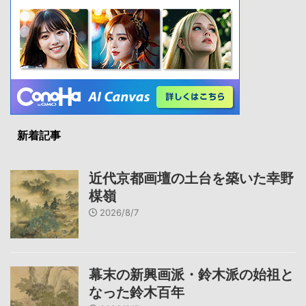
新着記事
近代京都画壇の土台を築いた幸野
楳嶺
2026/8/7
幕末の新興画派・鈴木派の始祖と
なった鈴木百年