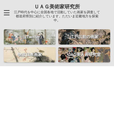
ＵＡＧ美術家研究所
江戸時代を中心に全国各地で活動していた画家を調査して
都道府県別に紹介しています。ただいま近畿地方を探索
中。
X（旧Twitter）
江戸以前の画家
物故日本画家
UAG美人画研究室