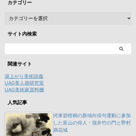
カテゴリー
サイト内検索
関連サイト
湯上がり美術談義
UAG美人画研究室
UAG美術家資料棚
人気記事
河東碧梧桐の新傾向俳句運動に参加
した富山の俳人・筏井竹の門と野村
満花城