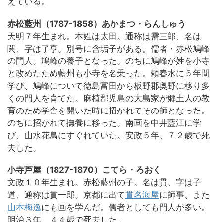
えている。
赤松藍州（1787-1858）あかまつ・らんしゅう
天明７年生まれ。本姓は太田。通称は需三郎、名は
関、字は了亨。別号に含垢子がある。儒者・赤松鳩峰
の門人。鳩峰の養子となった。のちに鳩峰が姓を小寺
と改めたため藍州も小寺を名乗った。頼春水に５年間
学び、鳩峰について徳島富田から板野郡奥野に移り多
くの門人を育てた。麻植郡児島の大島家が郷土人の教
育のため学舎を開いた時に招かれてその師となった。
のちに招かれて撫養に移った。南画を中井藍江に学
び、山水花鳥にすぐれていた。安政５年、７２歳で死
去した。
小寺芦屋（1827-1870）こてら・ろおく
文政１０年生まれ。赤松藍州の子。名は貫、字は子
道、通称は貫一郎。京都に出て
貫名海屋
に師事、また
山本梅逸
にも画を学んだ。儒者としても門人が多い。
明治３年、４４歳で死去した。