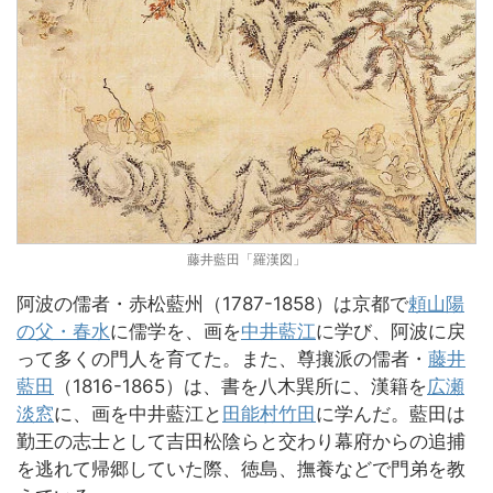
藤井藍田「羅漢図」
阿波の儒者・赤松藍州（1787-1858）は京都で
頼山陽
の父・春水
に儒学を、画を
中井藍江
に学び、阿波に戻
って多くの門人を育てた。また、尊攘派の儒者・
藤井
藍田
（1816-1865）は、書を八木巽所に、漢籍を
広瀬
淡窓
に、画を中井藍江と
田能村竹田
に学んだ。藍田は
勤王の志士として吉田松陰らと交わり幕府からの追捕
を逃れて帰郷していた際、徳島、撫養などで門弟を教