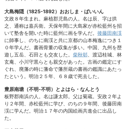
大島梅隠（1825-1892）おおしま・ばいいん
文政８年生まれ。麻植郡児島の人。名は辰、字は拱
之、通称は嘉兵衛。天保年間に大島家が赤松藍州を招
いて塾舎を開いた時に藍州に画を学んだ。
後藤田南渓
に師事し、のちに南渓と共に京都の山本梅逸につき１
０年学んだ。書画骨董の収集が多い。中国、九州を歴
遊し五岳、石田とも交友した。
柴秋邨
、渡辺桂城、林
玄庵、小川守黒らとも親交があった。古画の鑑定にす
ぐれ、廃藩の時に藩命で藩所蔵の書画の鑑識にあたっ
たという。明治２５年、６８歳で死去した。
豊原南塘（不明-不明）とよはら・なんとう
板野郡南浜の人。名は謙太郎。父は菊蔵。安政２年よ
り２年間、赤松藍州に学び、のちの９年間、後藤田南
渓に学んだ。明治１７年の内国絵画共進会に出品し
た。