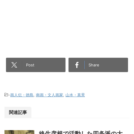
Post
Share
-
画人伝・徳島
,
南画・文人画家
,
山水・真景
関連記事
終生彦根で活動した四条派の大