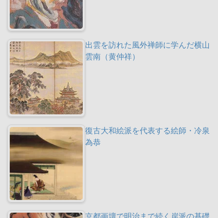
出雲を訪れた風外禅師に学んだ横山
雲南（黄仲祥）
復古大和絵派を代表する絵師・冷泉
為恭
京都画壇で明治まで続く岸派の基礎