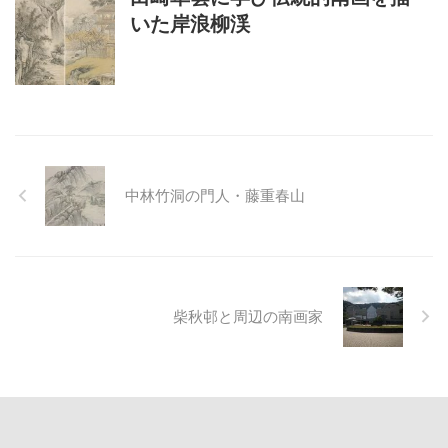
いた岸浪柳渓
中林竹洞の門人・藤重春山
柴秋邨と周辺の南画家