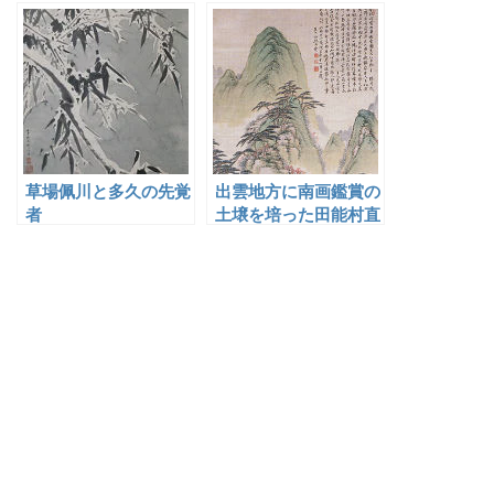
草場佩川と多久の先覚
出雲地方に南画鑑賞の
者
土壌を培った田能村直
入と出雲の門人