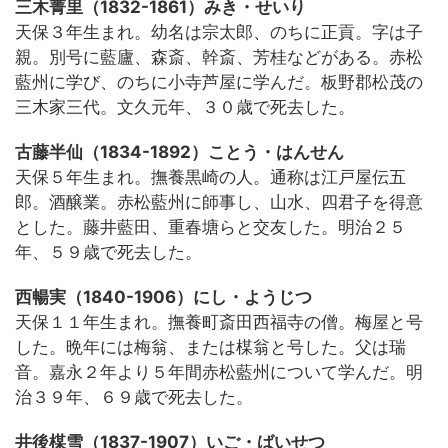
三木菁里（1832-1861）みき・せいり
天保３年生まれ。幼名は宗太郎、のちに正貢。字は子
親。別号に藍廬、森斎、幹斎、芳桂などがある。赤松
藍州に学び、のちに小寺芦屋に学んだ。板野郡松茂の
三木家三代。文久元年、３０歳で死去した。
古藤半仙（1834-1892）ことう・はんせん
天保５年生まれ。撫養黒崎の人。通称は江戸屋伝五
郎。酒醸業。赤松藍州に師事し、山水、四君子を得意
とした。藤井藍田、重春塘らと交友した。明治２５
年、５９歳で死去した。
西暢実（1840-1906）にし・ようじつ
天保１１年生まれ。撫養町斎田西福寺の僧。梅屋と号
した。晩年には梅翁、または楳翁と号した。父は瑞
音。嘉永２年より５年間赤松藍州について学んだ。明
治３９年、６９歳で死去した。
井後楳雪（1837-1907）いご・ばいせつ