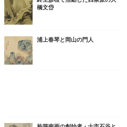
橋文岱
浦上春琴と岡山の門人
杵築南画の創始者・十市石谷と