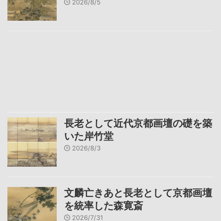
2026/8/5
長老として近代京都画壇の礎を築
いた岸竹堂
2026/8/3
文麟亡きあと長老として京都画壇
を統率した森寛斎
2026/7/31