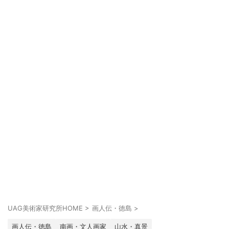
UAG美術家研究所HOME
>
画人伝・徳島
>
画人伝・徳島
南画・文人画家
山水・真景