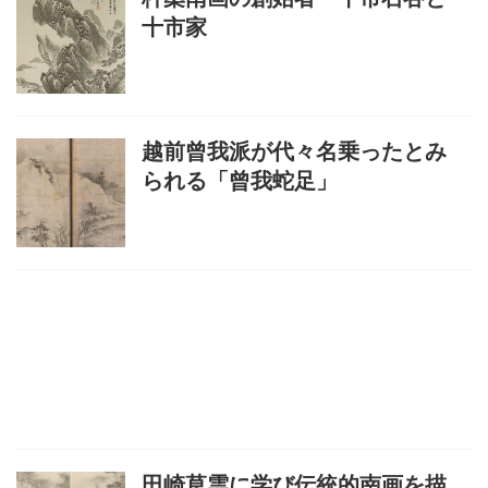
十市家
越前曾我派が代々名乗ったとみ
られる「曾我蛇足」
田崎草雲に学び伝統的南画を描