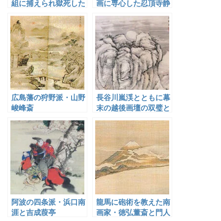
組に捕えられ獄死した
画に専心した忍頂寺静
藤井藍田
村
広島藩の狩野派・山野
長谷川嵐渓とともに幕
峻峰斎
末の越後画壇の双璧と
称され多くの門人を育
成した富取芳斎
阿波の四条派・浜口南
龍馬に砲術を教えた南
涯と吉成葭亭
画家・徳弘董斎と門人