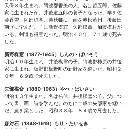
天保８年生まれ。阿波郡香美の人。名は哲五郎。佐藤
家に生まれたが、井後道五郎の養子となった。学を佐
藤香雪、阿部椋亭、柴秋邨に、画を赤松藍州、後藤田
南渓に学んだ。子に新野楳窓、矢部楳斎、加藤楳村が
いる。剣道も得意だった。明治４０年、７１歳で死去
した。
新野楳窓（1877-1945）しんの・ばいそう
明治１０年生まれ。井後楳雪の子。阿波郡柿原の井後
家に生まれ、板野郡板野町の新野家を継いだ。昭和２
０年、６９歳で死去した。
矢部楳斎（1880-1963）やべ・ばいさい
明治１３年生まれ。名は祐信。井後楳雪の子。父につ
いて書、画、詩を学んだ。のちに土成の矢部家を継い
だ。農を業とした。昭和３８年、８４歳で死去した。
森対石（1848-1919）もり・たいせき