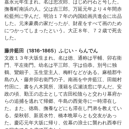
嘉永元年生まれ。名は忠次郎、はじめ円石と号した。
撫養町南浜の人。父は吉三郎。万延元年より４年間赤
松藍州に学んだ。明治１７年の内国絵画共進会に出品
した。元来豪農の家だったが、財産をすべて画のため
につかってしまったという。大正８年、７２歳で死去
した。
藤井藍田（1816-1865）ふじい・らんでん
文政１３年大坂生まれ。名は徳、通称は平輔、卯右衛
門、平左衛門。幼名は平三郎、字は伯恭。別号に独
鶴、鸞鈿子、玉生堂主人、梅軒などがある。麻植郡牛
島の人・藤井卯右衛門の子。南画を中井藍江、田能村
竹田に、書を八木巽所、漢籍を広瀬淡窓に学んだ。安
政の頃、勤王の志士として吉田松陰らと交わり幕府か
らの追捕を逃れて帰郷、牛島の西覚寺に一時滞在し
た。また、徳島、撫養などにも滞在し門弟を教えてい
る。柴秋邨、新居水竹、橋本晩翠らとも交友があっ
た。慶応元年大坂に帰り、佐幕の浪士に襲われ西奉行