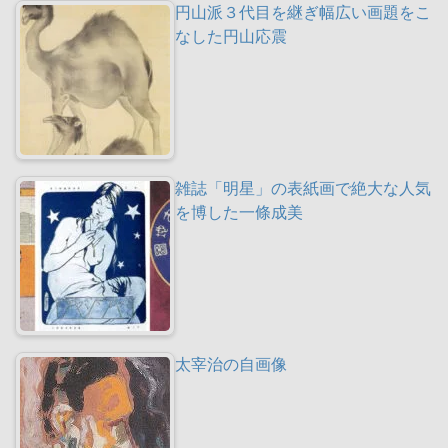
円山派３代目を継ぎ幅広い画題をこ
なした円山応震
雑誌「明星」の表紙画で絶大な人気
を博した一條成美
太宰治の自画像