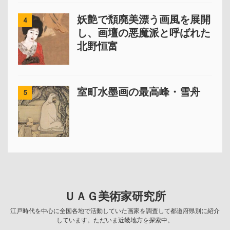
妖艶で頽廃美漂う画風を展開
4
し、画壇の悪魔派と呼ばれた
北野恒富
室町水墨画の最高峰・雪舟
5
ＵＡＧ美術家研究所
江戸時代を中心に全国各地で活動していた画家を調査して都道府県別に紹介
しています。ただいま近畿地方を探索中。