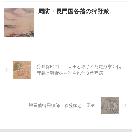
周防・長門国各藩の狩野派
狩野探幽門下四天王と称された尾形家２代
守義と狩野姓を許された３代守房
福岡藩御用絵師・衣笠家と上田家