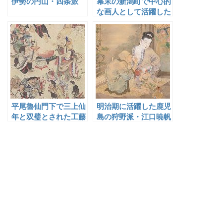
伊勢の円山・四条派
幕末の新潟町で中心的
な画人として活躍した
行田魁庵
平尾魯仙門下で三上仙
明治期に活躍した鹿児
年と双璧とされた工藤
島の狩野派・江口暁帆
仙乙