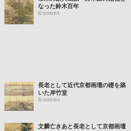
なった鈴木百年
2026/8/5
長老として近代京都画壇の礎を築
いた岸竹堂
2026/8/3
文麟亡きあと長老として京都画壇