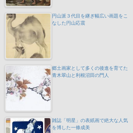
円山派３代目を継ぎ幅広い画題をこ
なした円山応震
郷土画家として多くの後進を育てた
青木翠山と利根沼田の門人
雑誌「明星」の表紙画で絶大な人気
を博した一條成美