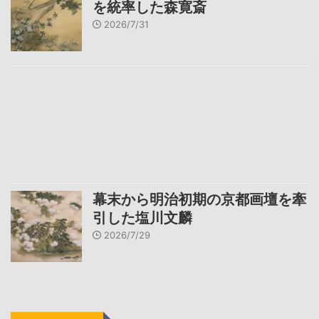
を統率した森寛斎
2026/7/31
幕末から明治初期の京都画壇を牽
引した塩川文麟
2026/7/29