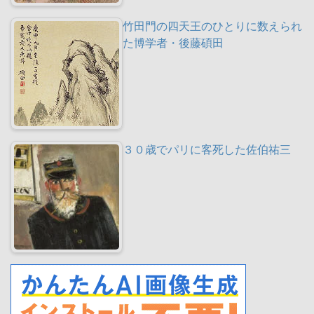
竹田門の四天王のひとりに数えられ
た博学者・後藤碩田
３０歳でパリに客死した佐伯祐三