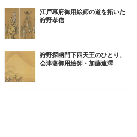
江戸幕府御用絵師の道を拓いた
狩野孝信
狩野探幽門下四天王のひとり、
会津藩御用絵師・加藤遠澤