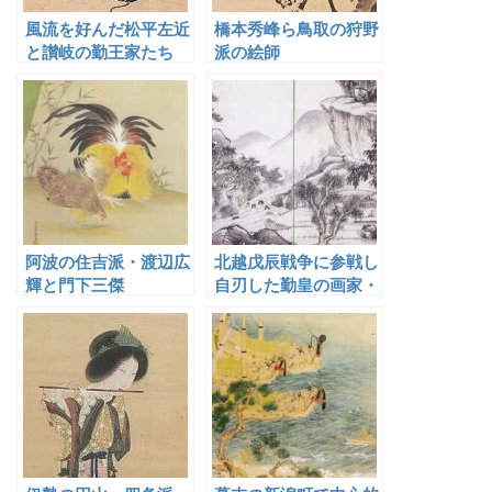
風流を好んだ松平左近
橋本秀峰ら鳥取の狩野
と讃岐の勤王家たち
派の絵師
阿波の住吉派・渡辺広
北越戊辰戦争に参戦し
輝と門下三傑
自刃した勤皇の画家・
村山半牧