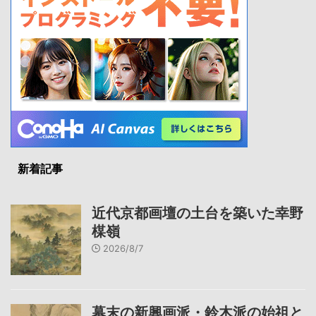
新着記事
近代京都画壇の土台を築いた幸野
楳嶺
2026/8/7
幕末の新興画派・鈴木派の始祖と