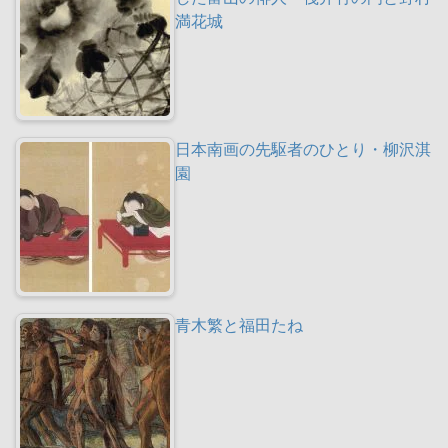
満花城
日本南画の先駆者のひとり・柳沢淇
園
青木繁と福田たね