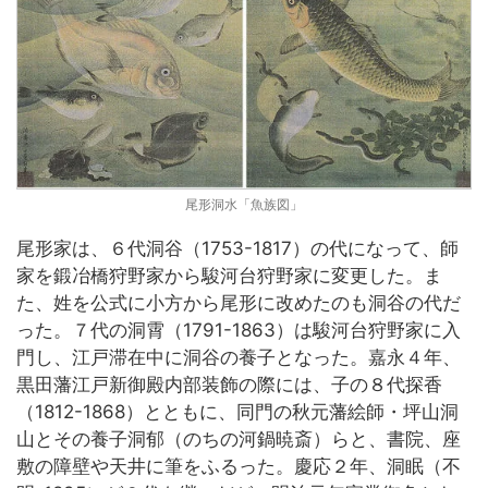
尾形洞水「魚族図」
尾形家は、６代洞谷（1753-1817）の代になって、師
家を鍛冶橋狩野家から駿河台狩野家に変更した。ま
た、姓を公式に小方から尾形に改めたのも洞谷の代だ
った。７代の洞霄（1791-1863）は駿河台狩野家に入
門し、江戸滞在中に洞谷の養子となった。嘉永４年、
黒田藩江戸新御殿内部装飾の際には、子の８代探香
（1812-1868）とともに、同門の秋元藩絵師・坪山洞
山とその養子洞郁（のちの河鍋暁斎）らと、書院、座
敷の障壁や天井に筆をふるった。慶応２年、洞眠（不