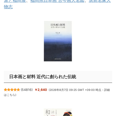
派と福岡展
、
福岡県日本画 古今画人名鑑
、
筑前名家人
物志
日本画と材料 近代に創られた伝統
(
54816
)
￥2,640
(2026年8月7日 09:25 GMT +09:00 時点 -
詳細
はこちら
)