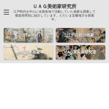
ＵＡＧ美術家研究所
江戸時代を中心に全国各地で活動していた画家を調査して
都道府県別に紹介しています。ただいま近畿地方を探索
中。
X（旧Twitter）
江戸以前の画家
物故日本画家
UAG美人画研究室