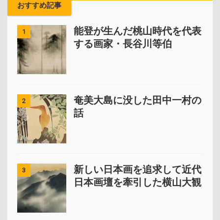
おすすめ記事
能登が生んだ桃山時代を代表
1
する画家・長谷川等伯
奄美大島に没した田中一村の
2
話
新しい日本画を追求して近代
3
日本画壇を牽引した横山大観