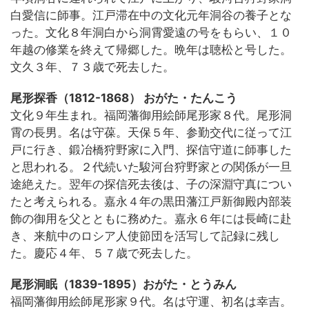
白愛信に師事。江戸滞在中の文化元年洞谷の養子とな
った。文化８年洞白から洞霄愛遠の号をもらい、１０
年越の修業を終えて帰郷した。晩年は聴松と号した。
文久３年、７３歳で死去した。
尾形探香（1812-1868） おがた・たんこう
文化９年生まれ。福岡藩御用絵師尾形家８代。尾形洞
霄の長男。名は守葆。天保５年、参勤交代に従って江
戸に行き、鍛冶橋狩野家に入門、探信守道に師事した
と思われる。２代続いた駿河台狩野家との関係が一旦
途絶えた。翌年の探信死去後は、子の深淵守真につい
たと考えられる。嘉永４年の黒田藩江戸新御殿内部装
飾の御用を父とともに務めた。嘉永６年には長崎に赴
き、来航中のロシア人使節団を活写して記録に残し
た。慶応４年、５７歳で死去した。
尾形洞眠（1839-1895）おがた・とうみん
福岡藩御用絵師尾形家９代。名は守運、初名は幸吉。