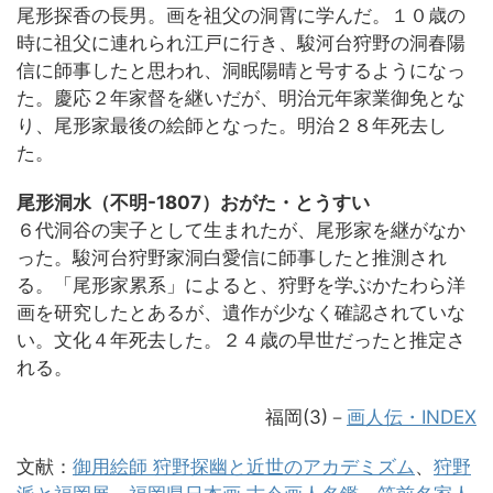
尾形探香の長男。画を祖父の洞霄に学んだ。１０歳の
時に祖父に連れられ江戸に行き、駿河台狩野の洞春陽
信に師事したと思われ、洞眠陽晴と号するようになっ
た。慶応２年家督を継いだが、明治元年家業御免とな
り、尾形家最後の絵師となった。明治２８年死去し
た。
尾形洞水（不明-1807）おがた・とうすい
６代洞谷の実子として生まれたが、尾形家を継がなか
った。駿河台狩野家洞白愛信に師事したと推測され
る。「尾形家累系」によると、狩野を学ぶかたわら洋
画を研究したとあるが、遺作が少なく確認されていな
い。文化４年死去した。２４歳の早世だったと推定さ
れる。
福岡(3)－
画人伝・INDEX
文献：
御用絵師 狩野探幽と近世のアカデミズム
、
狩野