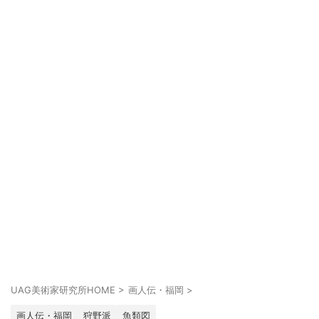
UAG美術家研究所HOME
>
画人伝・福岡
>
画人伝・福岡
狩野派
魚類図