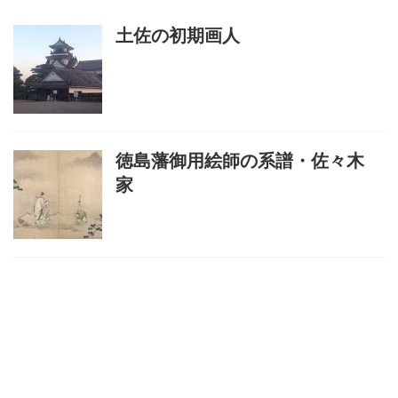
土佐の初期画人
徳島藩御用絵師の系譜・佐々木
家