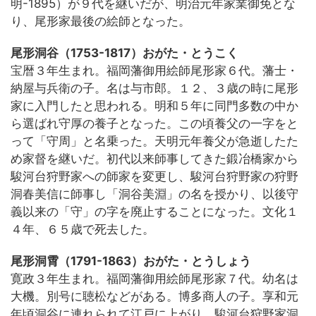
明-1895）が９代を継いだが、明治元年家業御免とな
り、尾形家最後の絵師となった。
尾形洞谷（1753-1817）おがた・とうこく
宝暦３年生まれ。福岡藩御用絵師尾形家６代。藩士・
納屋与兵衛の子。名は与市郎。１２、３歳の時に尾形
家に入門したと思われる。明和５年に同門多数の中か
ら選ばれ守厚の養子となった。この頃養父の一字をと
って「守周」と名乗った。天明元年養父が急逝したた
め家督を継いだ。初代以来師事してきた鍛冶橋家から
駿河台狩野家への師家を変更し、駿河台狩野家の狩野
洞春美信に師事し「洞谷美淵」の名を授かり、以後守
義以来の「守」の字を廃止することになった。文化１
４年、６５歳で死去した。
尾形洞霄（1791-1863）おがた・とうしょう
寛政３年生まれ。福岡藩御用絵師尾形家７代。幼名は
大機。別号に聴松などがある。博多商人の子。享和元
年頃洞谷に連れられて江戸に上がり、駿河台狩野家洞