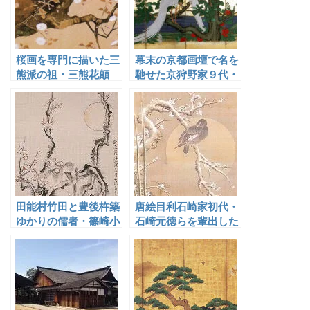
桜画を専門に描いた三
幕末の京都画壇で名を
熊派の祖・三熊花顛
馳せた京狩野家９代・
狩野永岳
田能村竹田と豊後杵築
唐絵目利石崎家初代・
ゆかりの儒者・篠崎小
石崎元徳らを輩出した
竹
小原慶山の画系