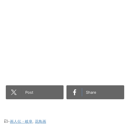
Post
Share
-
画人伝・岐阜
,
花鳥画