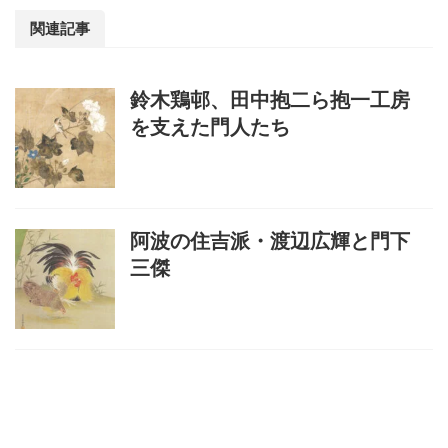
関連記事
鈴木鶏邨、田中抱二ら抱一工房
を支えた門人たち
阿波の住吉派・渡辺広輝と門下
三傑