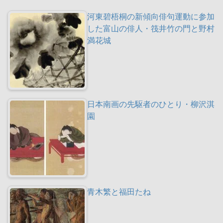
河東碧梧桐の新傾向俳句運動に参加
した富山の俳人・筏井竹の門と野村
満花城
日本南画の先駆者のひとり・柳沢淇
園
青木繁と福田たね