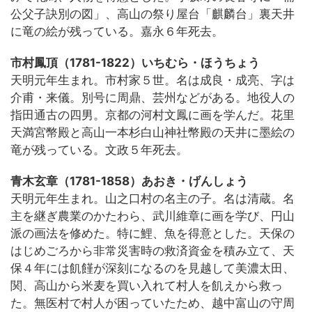
公父子訣別の図」、高山の祭り屋台「麒麟台」裏天井
に竜の絵が残っている。嘉永６年死去。
市村鳳頂（1781-1822）いちむら・ほうちょう
天明元年生まれ。市村家５世。名は成良・成亮、字は
介甫・来儀。別号に周鼎、芸州などがある。地役人の
指田通古の四男。京都の河村文鳳に画を学んだ。花里
天満宮幣殿と高山一本杉白山神社幣殿の天井に墨絵の
竜が残っている。文政５年死去。
青木玄章（1781-1858）あおき・げんしょう
天明元年生まれ。山之口村の名主の子。名は清蔵。名
主を継ぎ農業のかたわら、武川維章に画を学び、円山
派の画法を修めた。特に鯉、魚を得意とした。天保の
はじめごろから非常災害時の救済資金を積み立て、天
保４年には飢饉が深刻になるのを見越して美濃太田、
関、高山から米麦を買い入れて村人を飢えから救っ
た。無医村で村人が困っていたため、越中富山の守周