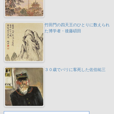
竹田門の四天王のひとりに数えられ
た博学者・後藤碩田
３０歳でパリに客死した佐伯祐三