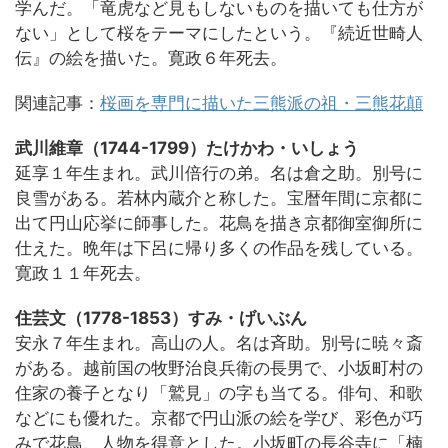
学んだ。「竜虎など見もしないものを描いても仕方が
ない」として桜をテーマにしたという。『続近世畸人
伝』の絵を描いた。寛政６年死去。
関連記事：
桜画を専門に描いた三熊派の祖・三熊花顛
武川維章（1744-1799）たけかわ・いしょう
延享１年生まれ。武川倍行の弟。名は倉之助。別号に
良雪がある。若林内蔵介と称した。宝暦年間に京都に
出て円山応挙に師事した。花鳥を描き京都御室御所に
仕えた。晩年は下呂に帰り多くの作品を残している。
寛政１１年死去。
住芸文（1778-1853）すみ・げいぶん
安永７年生まれ。高山の人。名は斉助。別号に暁々斎
がある。越前国の牧野治良兵衛の長男で、小坂町村の
住家の養子となり「鷲見」の字も当てる。俳句、和歌
などにも優れた。京都で円山派の絵を学び、彩色が巧
みで花鳥、人物を得意とした。小坂町の長谷寺に「楠