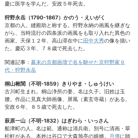
慶に医学を学んだ。安政５年死去。
狩野永岳（1790-1867）かのう・えいがく
京都の人。縫殿助と称する。狩野永納の画風を継ぎな
がら、当時流行の四条派の画風をも取り入れた異色の
画家。天保１２年、高山滞在中に
田中大秀
の像を描い
た。慶応３年、７８歳で死去した。
関連記事：
幕末の京都画壇で名を馳せた京狩野家９
代・
狩野永岳
桐山楸閨（不明-1859）きりやま・しゅうけい
古川町生まれ。桐山浄所の妻。名は久子。旧姓は玉
腰。作品に見真大師画像、屏風（素玄寺蔵）がある。
安政６年、８５歳で死去した。
萩原一山（不明-1832）はぎわら・いっさん
船津町の人。名は範。通称は清兵衛。別号に清画・翠
松軒がある。本姓は谷口で大森旭亭の娘婿。
月僊
に師