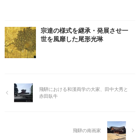
宗達の様式を継承・発展させ一
世を風靡した尾形光琳
飛騨における和漢両学の大家、田中大秀と
赤田臥牛
飛騨の南画家