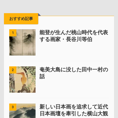
おすすめ記事
能登が生んだ桃山時代を代表
1
する画家・長谷川等伯
奄美大島に没した田中一村の
2
話
新しい日本画を追求して近代
3
日本画壇を牽引した横山大観