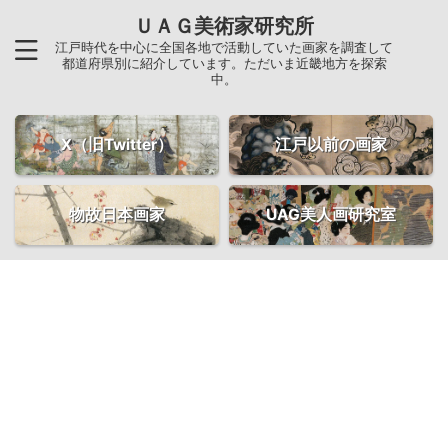
ＵＡＧ美術家研究所
江戸時代を中心に全国各地で活動していた画家を調査して
都道府県別に紹介しています。ただいま近畿地方を探索
中。
X（旧Twitter）
江戸以前の画家
物故日本画家
UAG美人画研究室