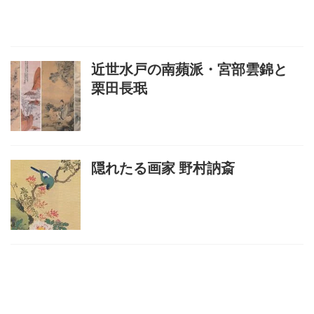
近世水戸の南蘋派・宮部雲錦と
栗田長珉
隠れたる画家 野村訥斎