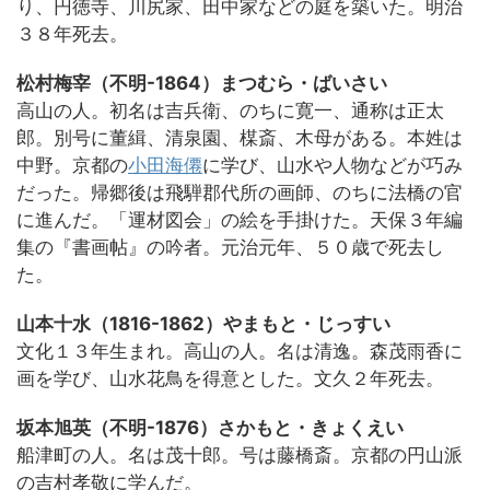
り、円徳寺、川尻家、田中家などの庭を築いた。明治
３８年死去。
松村梅宰（不明-1864）まつむら・ばいさい
高山の人。初名は吉兵衛、のちに寛一、通称は正太
郎。別号に董緝、清泉園、楳斎、木母がある。本姓は
中野。京都の
小田海僊
に学び、山水や人物などが巧み
だった。帰郷後は飛騨郡代所の画師、のちに法橋の官
に進んだ。「運材図会」の絵を手掛けた。天保３年編
集の『書画帖』の吟者。元治元年、５０歳で死去し
た。
山本十水（1816-1862）やまもと・じっすい
文化１３年生まれ。高山の人。名は清逸。森茂雨香に
画を学び、山水花鳥を得意とした。文久２年死去。
坂本旭英（不明-1876）さかもと・きょくえい
船津町の人。名は茂十郎。号は藤橋斎。京都の円山派
の吉村孝敬に学んだ。