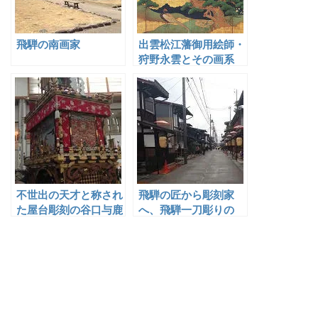
飛騨の南画家
出雲松江藩御用絵師・
狩野永雲とその画系
不世出の天才と称され
飛騨の匠から彫刻家
た屋台彫刻の谷口与鹿
へ、飛騨一刀彫りの
祖・平田亮朝