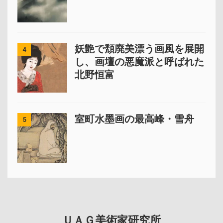
妖艶で頽廃美漂う画風を展開
4
し、画壇の悪魔派と呼ばれた
北野恒富
室町水墨画の最高峰・雪舟
5
ＵＡＧ美術家研究所