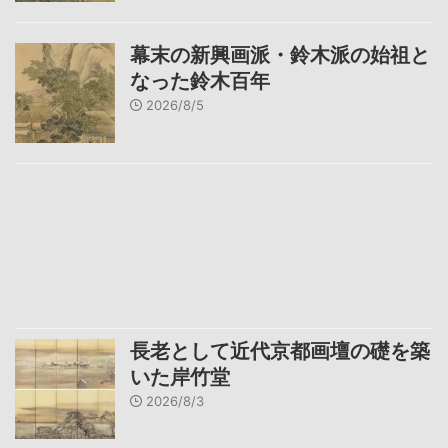
幕末の新興画派・鈴木派の始祖と
なった鈴木百年
2026/8/5
長老として近代京都画壇の礎を築
いた岸竹堂
2026/8/3