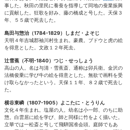
事した。秋田の里民に養蚕を指導して同地の蚕業振興
に貢献した。狂歌を好み、藤の橋成と号した。天保３
年、５５歳で死去した。
島田与惣治（1784-1829）しまだ・よそじ
天明４年吉城郡袖川村生まれ。豪農。ブドウと虎の絵
を得意とした。文政１２年死去。
辻雪蕉（不明-1840）つじ・せっしょう
高山の人。名は与清・雪蕉斎、通称は卯兵衛。金沢の
法橋俊乗に学び牛の絵を得意とした。無欲で画料を受
け取らなかったという。天保１１年、８２歳で死去し
た。
横谷東嶙（1807-1905）よこたに・とうりん
文化４年生まれ。塩屋の人。幼名は小一郎、のちに助
惣。白雲居に絵を学び、師と同様に竹をよく描いた。
立華では一松斎と号して飛騨国准会頭。庭師でもあ