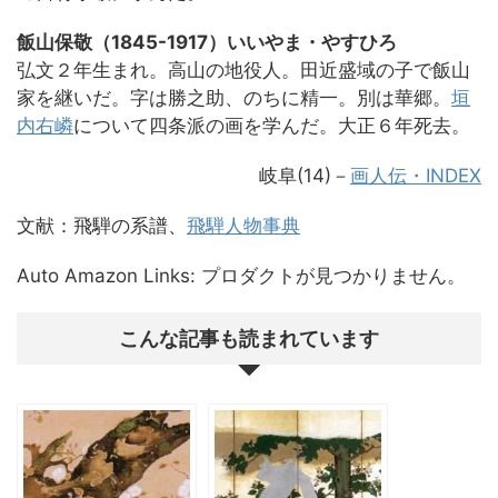
飯山保敬（1845-1917）いいやま・やすひろ
弘文２年生まれ。高山の地役人。田近盛域の子で飯山
家を継いだ。字は勝之助、のちに精一。別は華郷。
垣
内右嶙
について四条派の画を学んだ。大正６年死去。
岐阜(14)
－
画人伝・INDEX
文献：飛騨の系譜、
飛騨人物事典
Auto Amazon Links: プロダクトが見つかりません。
こんな記事も読まれています