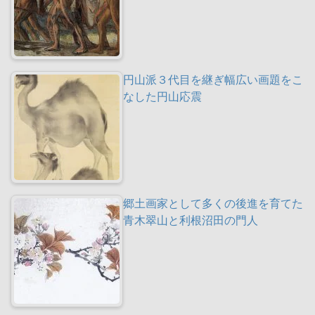
円山派３代目を継ぎ幅広い画題をこ
なした円山応震
郷土画家として多くの後進を育てた
青木翠山と利根沼田の門人