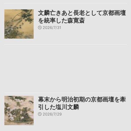
文麟亡きあと長老として京都画壇
を統率した森寛斎
2026/7/31
幕末から明治初期の京都画壇を牽
引した塩川文麟
2026/7/29