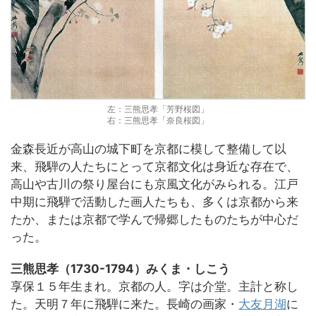
左：三熊思孝「芳野桜図」
右：三熊思孝「奈良桜図」
金森長近が高山の城下町を京都に模して整備して以
来、飛騨の人たちにとって京都文化は身近な存在で、
高山や古川の祭り屋台にも京風文化がみられる。江戸
中期に飛騨で活動した画人たちも、多くは京都から来
たか、または京都で学んで帰郷したものたちが中心だ
った。
三熊思孝（1730-1794）みくま・しこう
享保１５年生まれ。京都の人。字は介堂。主計と称し
た。天明７年に飛騨に来た。長崎の画家・
大友月湖
に