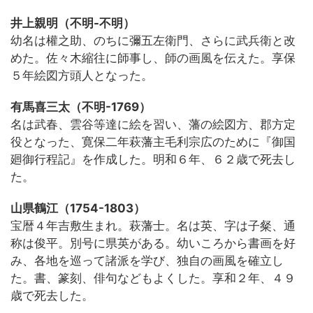
井上親明（不明-不明）
幼名は權之助、のちに彌五左衛門、さらに武兵衛と改
めた。佐々木縮往に師事し、師の画風を伝えた。享保
５年絵図方頭人となった。
有馬喜三太（不明-1769）
名は武春、雲谷等達に絵を習い、藩の絵図方、郡方定
役となった、寛保二年萩藩主毛利宗広のために『御国
廻御行程記』を作成した。明和６年、６２歳で死去し
た。
山県鶴江（1754-1803）
宝暦４年吉敷生まれ。萩藩士。名は英、字は子粲、通
称は俊平。別号に県英がある。幼いころから書画を好
み、各地を巡って諸派を学び、独自の画風を確立し
た。書、篆刻、俳句などもよくした。享和２年、４９
歳で死去した。