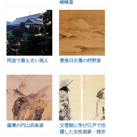
峻峰斎
阿波で最も古い画人
豊後日出藩の狩野派
薩摩の円山四条派
父雪館に学び江戸で活
躍した女性画家・桜井