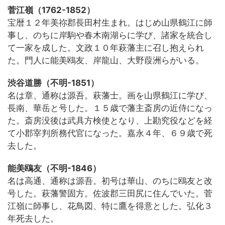
菅江嶺（1762-1852）
宝暦１２年美祢郡長田村生まれ。はじめ山県鶴江に師
事し、のちに岸駒や春木南湖らに学び、諸家を統合し
て一家を成した。文政１０年萩藩主に召し抱えられ
た。門人に能美鴎友、岸龍山、大野葭洲らがいる。
渋谷道勝（不明-1851）
名は章、通称は源吾。萩藩士。画を山県鶴江に学び、
長南、華岳と号した。１５歳で藩主斎房の近侍になっ
た。斎房没後は武具方検使となり、上勘究役などを経
て小郡宰判所務代官になった。嘉永４年、６９歳で死
去した。
能美鴎友（不明-1846）
名は高通、通称は源吾。初号は華山、のちに鴎友と改
号した。萩藩警固方。佐波郡三田尻に住んでいた。菅
江嶺に師事し、花鳥図、特に鷹を得意とした。弘化３
年死去した。