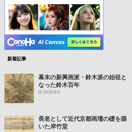
新着記事
幕末の新興画派・鈴木派の始祖と
なった鈴木百年
2026/8/5
長老として近代京都画壇の礎を築
いた岸竹堂