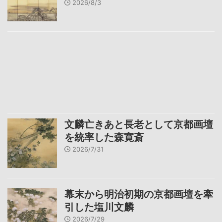
2026/8/3
文麟亡きあと長老として京都画壇
を統率した森寛斎
2026/7/31
幕末から明治初期の京都画壇を牽
引した塩川文麟
2026/7/29