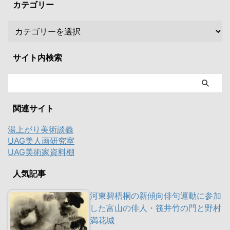
カテゴリー
サイト内検索
関連サイト
湯上がり美術談義
UAG美人画研究室
UAG美術家資料棚
人気記事
河東碧梧桐の新傾向俳句運動に参加
した富山の俳人・筏井竹の門と野村
満花城