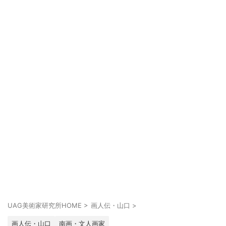
UAG美術家研究所HOME
>
画人伝・山口
>
画人伝・山口
南画・文人画家