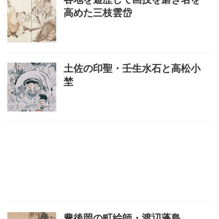
高めた三枝雲岱
土佐の印聖・壬生水石と高松小
埜
豊後岡の町絵師・渡辺蓬島