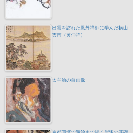
出雲を訪れた風外禅師に学んだ横山
雲南（黄仲祥）
太宰治の自画像
京都画壇で明治まで続く岸派の基礎