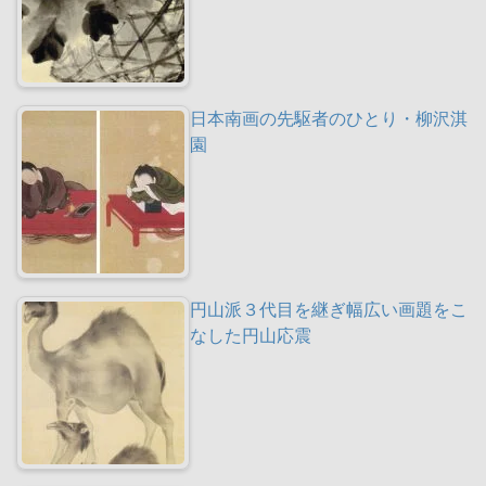
日本南画の先駆者のひとり・柳沢淇
園
円山派３代目を継ぎ幅広い画題をこ
なした円山応震