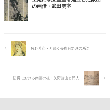
の画僧・武田雲室
狩野芳崖へと続く長府狩野派の系譜
防長における南画の祖・矢野括山と門人