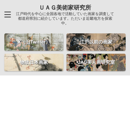
ＵＡＧ美術家研究所
江戸時代を中心に全国各地で活動していた画家を調査して
都道府県別に紹介しています。ただいま近畿地方を探索
中。
X（旧Twitter）
江戸以前の画家
物故日本画家
UAG美人画研究室