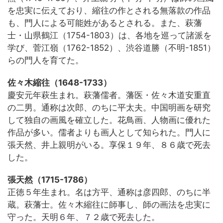
を忠実に伝えており、縮往の作とされる無落款の作品
も、門人による可能姓があるとされる。また、萩藩
士・山県鶴江（1754-1803）は、各地を巡って諸派を
学び、菅江嶺（1762-1852）、渋谷道勝（不明-1851）
らの門人を育てた。
佐々木縮往（1648-1733）
慶安元年萩生まれ。萩藩儒者。藩医・佐々木道安重直
の二男。通称は次郎、のちに平太夫。中国明画を研究
して独自の画風を確立した。花鳥画、人物画に優れた
作品が多い。儒者よりも画人として知られた。門人に
張天然、井上親明がいる。享保１９年、８６歳で死去
した。
張天然（1715-1786）
正徳５年生まれ。名は方平、通称は彦四郎、のちに半
蔵。萩藩士。佐々木縮往に師事し、師の画法を忠実に
守った。天明６年、７２歳で死去した。