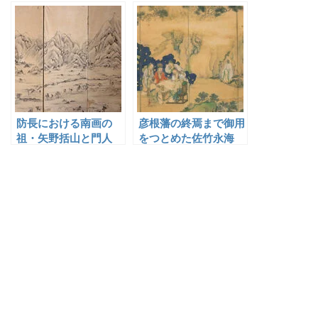
雪保
防長における南画の
彦根藩の終焉まで御用
祖・矢野括山と門人
をつとめた佐竹永海