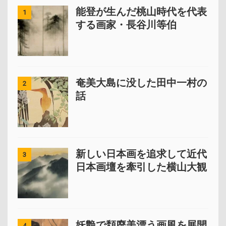
能登が生んだ桃山時代を代表
1
する画家・長谷川等伯
奄美大島に没した田中一村の
2
話
新しい日本画を追求して近代
3
日本画壇を牽引した横山大観
妖艶で頽廃美漂う画風を展開
4