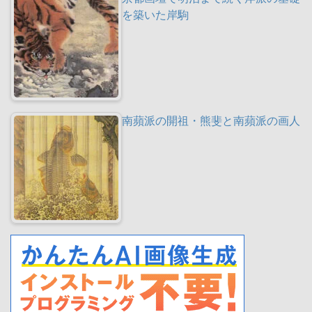
を築いた岸駒
南蘋派の開祖・熊斐と南蘋派の画人