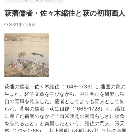
萩藩儒者・佐々木縮往と萩の初期画人
2021年7月9日
萩藩の儒者・佐々木縮往（1648-1733）は藩医の家の
生まれ、経学文章を学びながら、中国明画を研究し独
自の画風を確立した。儒者としてよりも画人として知
られ、幕府の儒者・荻生徂徠（1666-1728）も、縮往
に宛てた書簡のなかで「出来映えの素晴らしさに寝食
を忘れるほど」と賞賛したという。縮往の門人、張天
然（1715-1786）、井上親明（不明-不明）は師の画風