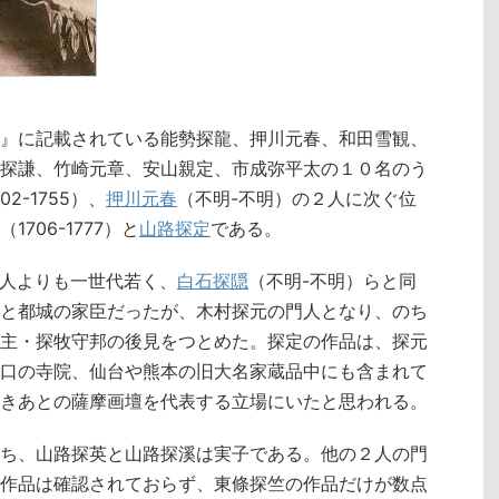
』に記載されている能勢探龍、押川元春、和田雪観、
探謙、竹崎元章、安山親定、市成弥平太の１０名のう
02-1755）、
押川元春
（不明-不明）の２人に次ぐ位
（1706-1777）と
山路探定
である。
の３人よりも一世代若く、
白石探隠
（不明-不明）らと同
と都城の家臣だったが、木村探元の門人となり、のち
主・探牧守邦の後見をつとめた。探定の作品は、探元
口の寺院、仙台や熊本の旧大名家蔵品中にも含まれて
きあとの薩摩画壇を代表する立場にいたと思われる。
ち、山路探英と山路探溪は実子である。他の２人の門
作品は確認されておらず、東條探竺の作品だけが数点