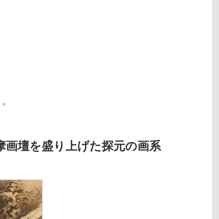
>
摩画壇を盛り上げた探元の画系