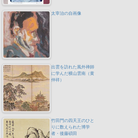
太宰治の自画像
出雲を訪れた風外禅師
に学んだ横山雲南（黄
仲祥）
竹田門の四天王のひと
りに数えられた博学
者・後藤碩田