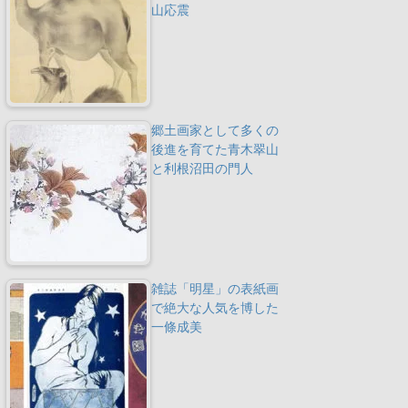
山応震
郷土画家として多くの
後進を育てた青木翠山
と利根沼田の門人
雑誌「明星」の表紙画
で絶大な人気を博した
一條成美