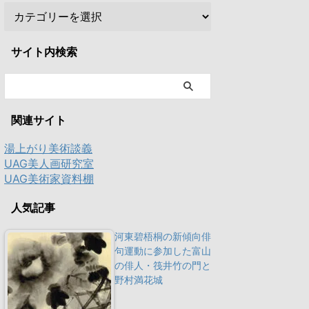
サイト内検索
関連サイト
湯上がり美術談義
UAG美人画研究室
UAG美術家資料棚
人気記事
河東碧梧桐の新傾向俳
句運動に参加した富山
の俳人・筏井竹の門と
野村満花城