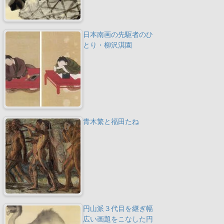
日本南画の先駆者のひ
とり・柳沢淇園
青木繁と福田たね
円山派３代目を継ぎ幅
広い画題をこなした円