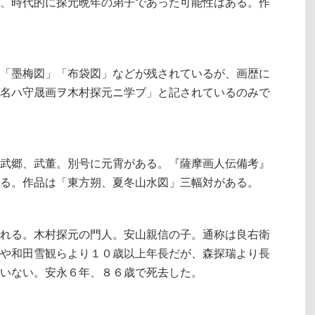
、時代的に探元晩年の弟子であった可能性はある。作
「墨梅図」「布袋図」などが残されているが、画歴に
名ハ守晟画ヲ木村探元ニ学ブ」と記されているのみで
武郷、武董。別号に元霄がある。『薩摩画人伝備考』
る。作品は「東方朔、夏冬山水図」三幅対がある。
れる。木村探元の門人。安山親信の子。通称は良右衛
や和田雪観らより１０歳以上年長だが、森探瑞より長
いない。安永６年、８６歳で死去した。