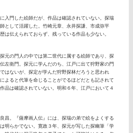
に入門した絵師だが、作品は確認されていない。探瑞
師として活躍した。竹崎元章、永井探謙、市成弥平
歴は伝えられておらず、残っている作品も少ない。
探元の門人の中では第二世代に属する絵師であり、探
伝左衛門。探元に学んだのち、江戸に出て狩野家の門
ではないが、探定が学んだ狩野探林だろうと思われ
によると代筆を命じることがでるほどだとも記されて
作品は確認されていない。明和６年、江戸において４
良昌。『薩摩画人伝』には、探瑞の弟で絵をよくする
は明らかでない。寛政３年、探元が写した探幽筆「学