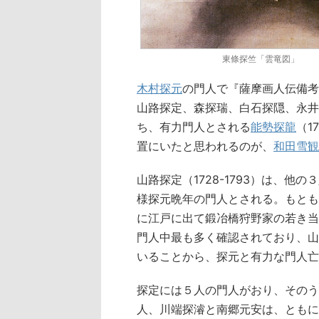
東條探竺「雲竜図」
木村探元
の門人で『薩摩画人伝備考
山路探定、森探瑞、白石探隠、永井
ち、有力門人とされる
能勢探龍
（17
置にいたと思われるのが、
和田雪観
山路探定（1728-1793）は、他
様探元晩年の門人とされる。もとも
に江戸に出て鍛冶橋狩野家の若き当
門人中最も多く確認されており、山
いることから、探元と有力な門人亡
探定には５人の門人がおり、そのう
人、川端探濬と南郷元安は、ともに