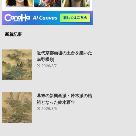
新着記事
近代京都画壇の土台を築いた
幸野楳嶺
2026/8/7
幕末の新興画派・鈴木派の始
祖となった鈴木百年
2026/8/5