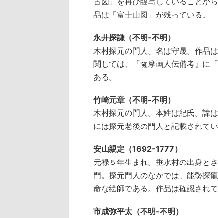
古図」を再び臨写していることから
品は「富士山図」が残っている。
永井探謙（不明-不明）
木村探元の門人。名は守晟。作品は
関しては、『薩摩画人伝備考』に「
ある。
竹崎元章（不明-不明）
木村探元の門人。本姓は紀氏。諱は
には探元老後の門人と記載されてい
安山親定（1692-1777）
元禄５年生まれ。垂水村の出身とさ
門。探元門人のなかでは、能勢探龍
命な絵師である。作品は確認されて
市成弥平太（不明-不明）