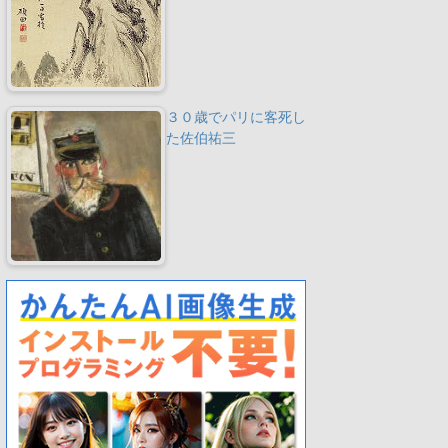
３０歳でパリに客死し
た佐伯祐三