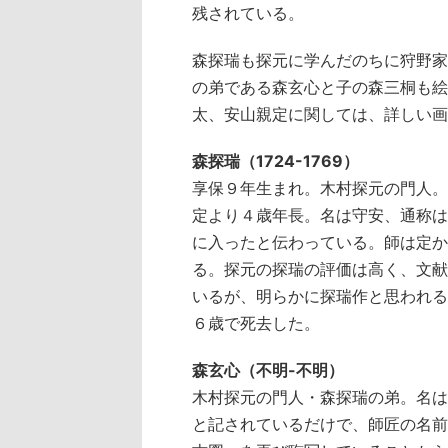
残されている。
森探瑞も探元に学んだのちに狩野家
の弟である森玄心と子の森三桐も絵
太、安山親定に関しては、詳しい画
森探瑞（1724-1769）
享保９年生まれ。木村探元の門人。
定より４歳年長。名は守安、通称は
に入ったと伝わっている。師は定か
る。探元の探瑞の評価は高く、文献
いるが、明らかに探瑞作と思われる
６歳で死去した。
森玄心（不明-不明）
木村探元の門人・森探瑞の弟。名は
と記されているだけで、師匠の名前