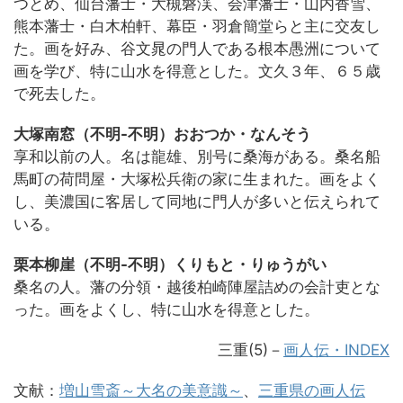
つとめ、仙台藩士・大槻磐渓、会津藩士・山内香雪、
熊本藩士・白木柏軒、幕臣・羽倉簡堂らと主に交友し
た。画を好み、谷文晁の門人である根本愚洲について
画を学び、特に山水を得意とした。文久３年、６５歳
で死去した。
大塚南窓（不明-不明）おおつか・なんそう
享和以前の人。名は龍雄、別号に桑海がある。桑名船
馬町の荷問屋・大塚松兵衛の家に生まれた。画をよく
し、美濃国に客居して同地に門人が多いと伝えられて
いる。
栗本柳崖（不明-不明）くりもと・りゅうがい
桑名の人。藩の分領・越後柏崎陣屋詰めの会計吏とな
った。画をよくし、特に山水を得意とした。
三重(5)
－
画人伝・INDEX
文献：
増山雪斎～大名の美意識～
、
三重県の画人伝