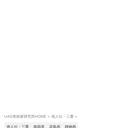
UAG美術家研究所HOME
>
画人伝・三重
>
画人伝・三重
南蘋派
花鳥画
静物画