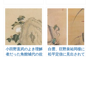
小田野直武のよき理解
白雲、巨野泉祐同様に
者だった角館城代の佐
松平定信に見出されて
竹義躬
谷文晁の門に入り、師
譲りの幅広い画域の作
品を手掛けた白河藩絵
師・星野文良