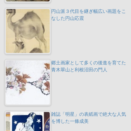
円山派３代目を継ぎ幅広い画題をこ
なした円山応震
郷土画家として多くの後進を育てた
青木翠山と利根沼田の門人
雑誌「明星」の表紙画で絶大な人気
を博した一條成美