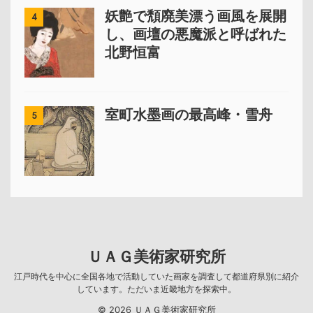
妖艶で頽廃美漂う画風を展開
4
し、画壇の悪魔派と呼ばれた
北野恒富
室町水墨画の最高峰・雪舟
5
ＵＡＧ美術家研究所
江戸時代を中心に全国各地で活動していた画家を調査して都道府県別に紹介
しています。ただいま近畿地方を探索中。
© 2026 ＵＡＧ美術家研究所