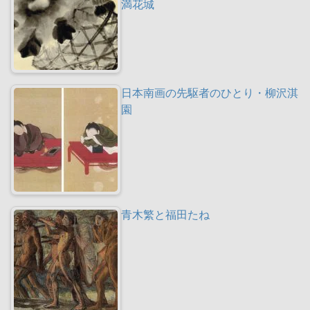
満花城
日本南画の先駆者のひとり・柳沢淇
園
青木繁と福田たね