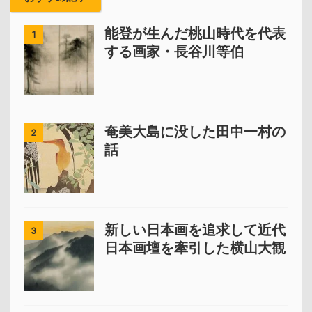
能登が生んだ桃山時代を代表
1
する画家・長谷川等伯
奄美大島に没した田中一村の
2
話
新しい日本画を追求して近代
3
日本画壇を牽引した横山大観