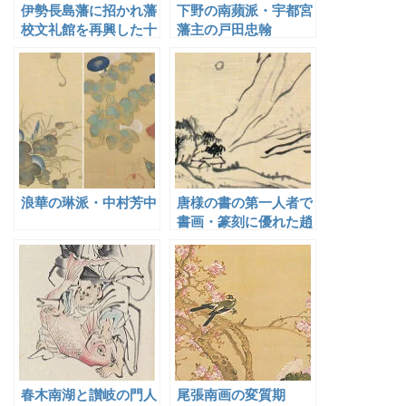
伊勢長島藩に招かれ藩
下野の南蘋派・宇都宮
校文礼館を再興した十
藩主の戸田忠翰
時梅厓
浪華の琳派・中村芳中
唐様の書の第一人者で
書画・篆刻に優れた趙
陶斎
春木南湖と讃岐の門人
尾張南画の変質期