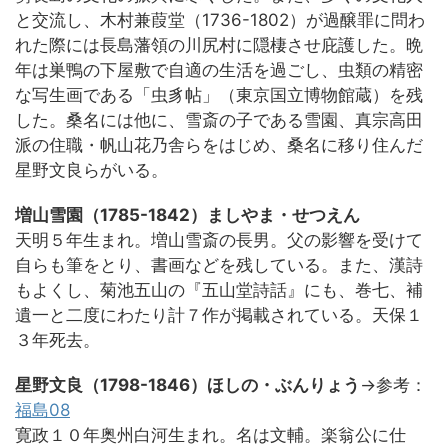
と交流し、木村兼葭堂（1736-1802）が過醸罪に問わ
れた際には長島藩領の川尻村に隠棲させ庇護した。晩
年は巣鴨の下屋敷で自適の生活を過ごし、虫類の精密
な写生画である「虫豸帖」（東京国立博物館蔵）を残
した。桑名には他に、雪斎の子である雪園、真宗高田
派の住職・帆山花乃舎らをはじめ、桑名に移り住んだ
星野文良らがいる。
増山雪園（1785-1842）ましやま・せつえん
天明５年生まれ。増山雪斎の長男。父の影響を受けて
自らも筆をとり、書画などを残している。また、漢詩
もよくし、菊池五山の『五山堂詩話』にも、巻七、補
遺一と二度にわたり計７作が掲載されている。天保１
３年死去。
星野文良（1798-1846）ほしの・ぶんりょう
→参考：
福島08
寛政１０年奥州白河生まれ。名は文輔。楽翁公に仕