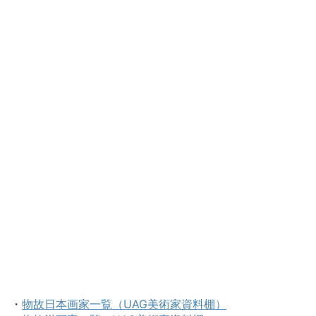
・
物故日本画家一覧（UAG美術家資料棚）