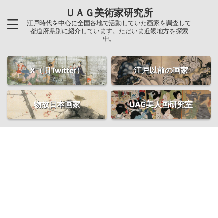
ＵＡＧ美術家研究所
江戸時代を中心に全国各地で活動していた画家を調査して
都道府県別に紹介しています。ただいま近畿地方を探索
中。
X（旧Twitter）
江戸以前の画家
物故日本画家
UAG美人画研究室