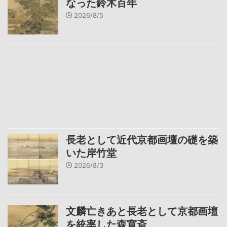
なった鈴木百年
2026/8/5
長老として近代京都画壇の礎を築
いた岸竹堂
2026/8/3
文麟亡きあと長老として京都画壇
を統率した森寛斎