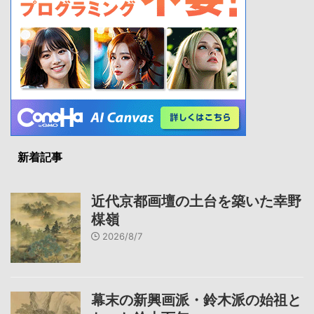
新着記事
近代京都画壇の土台を築いた幸野
楳嶺
2026/8/7
幕末の新興画派・鈴木派の始祖と