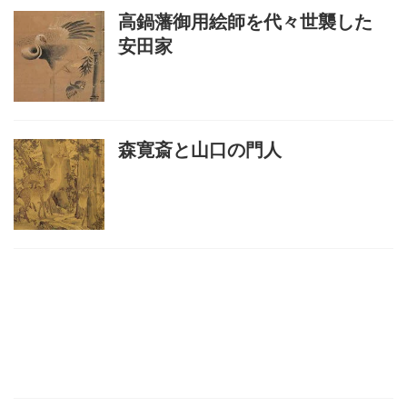
高鍋藩御用絵師を代々世襲した
安田家
森寛斎と山口の門人