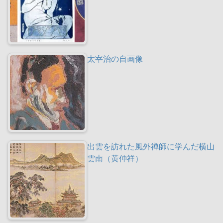
太宰治の自画像
出雲を訪れた風外禅師に学んだ横山
雲南（黄仲祥）