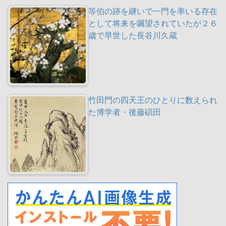
等伯の跡を継いで一門を率いる存在
として将来を嘱望されていたが２６
歳で早世した長谷川久蔵
竹田門の四天王のひとりに数えられ
た博学者・後藤碩田