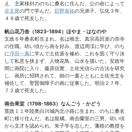
え、主家移封ののちに桑名に住んだ。公の命によって
谷文晁
の門で学んだ。
巨野泉祐
の兄弟子。弘化３年、
４９歳で死去した。
帆山花乃舎（1823-1894）ほやま・はなのや
文政６年桑名町生まれ。名は唯念。真宗高田派の崇寺
の住職。幼い頃から画を好み、渡辺周渓に学び、のち
に
浮田一蕙
に学んで土佐派を修め、これを固く守り決
して私意を挟まず、人物花鳥、山水を描いた。安政年
間に画院に入り、藤原信實、土佐光信らの古法を研究
し、画所に招聘されて、師の一蕙とともに土佐光文を
補佐して、聖賢御障子の画に従事した。明治２７年、
７２歳で死去した。
南合果堂（1798-1863）なんごう・かどう
寛政１１年陸奥白川城内北小路に生まれ、のちに桑名
町に移り住んだ。名は龍橘。南合蘭室の三男。幼い頃
から文才を認められ、朱子学を志した。藩校の教授を