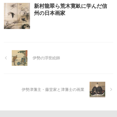
新村龍翠ら荒木寛畝に学んだ信
州の日本画家
伊勢の浮世絵師
伊勢津藩主・藤堂家と津藩士の画業