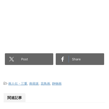
Post
Share
-
画人伝・三重
,
南蘋派
,
花鳥画
,
静物画
関連記事