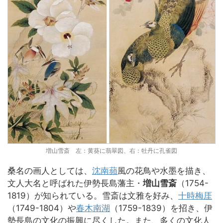
増山雪斎 左：黄葵に翡翠図、右：牡丹に孔雀図
桑名の画人としては、
沈南蘋
風の花鳥や水墨を描き、
文人大名と呼ばれた伊勢長島藩主・
増山雪斎
（1754-
1819）が知られている。雪斎は文雅を好み、
十時梅厓
（1749-1804）や
春木南湖
（1759-1839）を招き、伊
勢長島の文化の振興に尽くした。また、多くの文化人