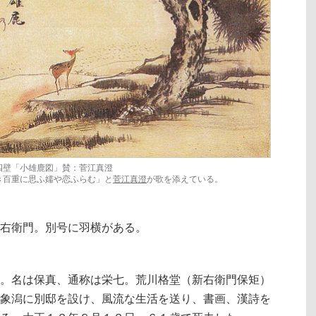
四壁「小雄鹿図」賛：菅江真澄
き百重に思ふ嬬や恋ふらむ」と
菅江真澄
が歌を添えている。
右衛門。別号に羽横がある。
。名は保真、通称は栄七。荒川格堂（新右衛門保矩）
象潟に別邸を設け、風流な生活を送り、書画、漢詩を