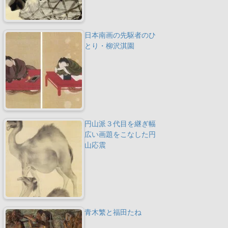
日本南画の先駆者のひ
とり・柳沢淇園
円山派３代目を継ぎ幅
広い画題をこなした円
山応震
青木繁と福田たね