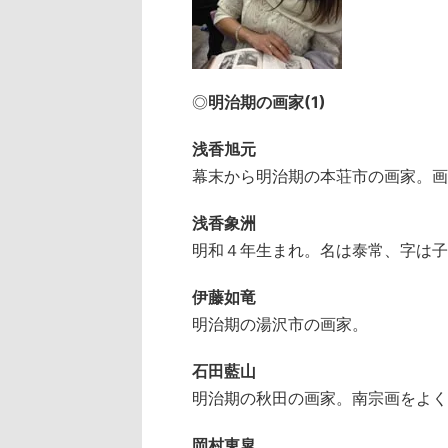
◎
明治期の画家(1)
浅香旭元
幕末から明治期の本荘市の画家。画
浅香象洲
明和４年生まれ。名は泰常、字は子
伊藤如竜
明治期の湯沢市の画家。
石田藍山
明治期の秋田の画家。南宗画をよく
岡村東皐