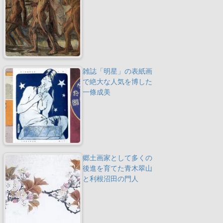
雑誌「明星」の表紙画
で絶大な人気を博した
一條成美
郷土画家として多くの
後進を育てた青木翠山
と利根沼田の門人