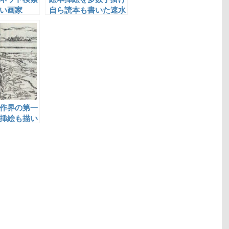
い画家
自ら読本も書いた速水
春暁斎
作界の第一
挿絵も描い