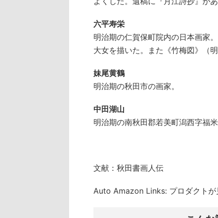
よくした。遺稿に『月江詩抄』があ
六平寿栄
明治期の仁賀保町院内の日本画家。
大女を描いた。また《竹梅図》（明
妹尾黄鶴
明治期の秋田市の画家。
中田湖山
明治期の南秋田郡若美町潟西字福米
文献：秋田書画人伝
Auto Amazon Links: プロダ