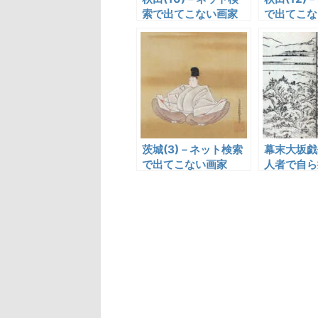
索で出てこない画家
で出てこな
茨城(3)－ネット検索
幕末大坂戯
で出てこない画家
人者で自ら
た暁鐘成