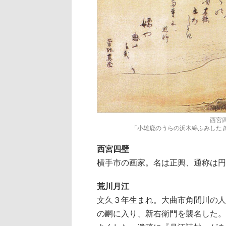
西宮
「小雄鹿のうらの浜木綿ふみした
西宮四壁
横手市の画家。名は正興、通称は円
荒川月江
文久３年生まれ。大曲市角間川の人
の嗣に入り、新右衛門を襲名した。