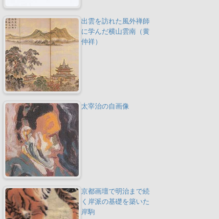
出雲を訪れた風外禅師
に学んだ横山雲南（黄
仲祥）
太宰治の自画像
京都画壇で明治まで続
く岸派の基礎を築いた
岸駒