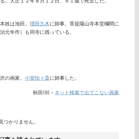
る。大正１２年８月１２日、６１歳で死去した。
本姓は池田。
増田九木
に師事。菩提陽山寺本堂欄間に
治元年作）も同寺に残っている。
沢の画家。
小室怡々斎
に師事した。
秋田(9)－
ネット検索で出てこない画家
クトが見つかりません。