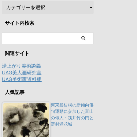
サイト内検索
関連サイト
湯上がり美術談義
UAG美人画研究室
UAG美術家資料棚
人気記事
河東碧梧桐の新傾向俳
句運動に参加した富山
の俳人・筏井竹の門と
野村満花城