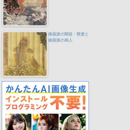
南蘋派の開祖・熊斐と
南蘋派の画人