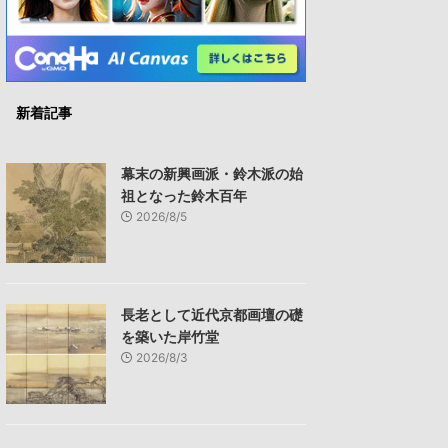
新着記事
幕末の新興画派・鈴木派の始
祖となった鈴木百年
2026/8/5
長老として近代京都画壇の礎
を築いた岸竹堂
2026/8/3