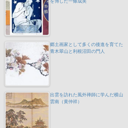
を博した一條成美
郷土画家として多くの後進を育てた
青木翠山と利根沼田の門人
出雲を訪れた風外禅師に学んだ横山
雲南（黄仲祥）