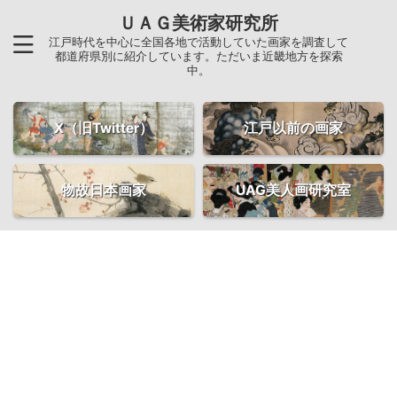
ＵＡＧ美術家研究所
江戸時代を中心に全国各地で活動していた画家を調査して
都道府県別に紹介しています。ただいま近畿地方を探索
中。
X（旧Twitter）
江戸以前の画家
物故日本画家
UAG美人画研究室