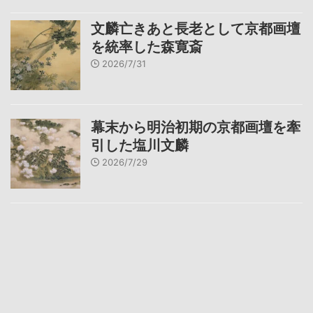
文麟亡きあと長老として京都画壇
を統率した森寛斎
2026/7/31
幕末から明治初期の京都画壇を牽
引した塩川文麟
2026/7/29