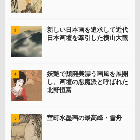
新しい日本画を追求して近代
3
日本画壇を牽引した横山大観
妖艶で頽廃美漂う画風を展開
4
し、画壇の悪魔派と呼ばれた
北野恒富
室町水墨画の最高峰・雪舟
5