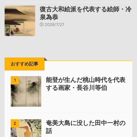
復古大和絵派を代表する絵師・冷
泉為恭
2026/7/27
おすすめ記事
能登が生んだ桃山時代を代表
1
する画家・長谷川等伯
奄美大島に没した田中一村の
2
話