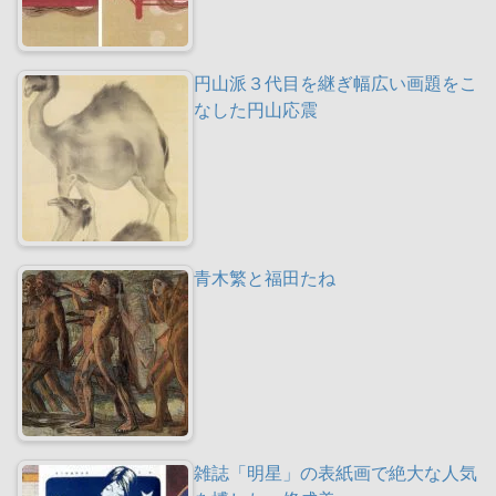
円山派３代目を継ぎ幅広い画題をこ
なした円山応震
青木繁と福田たね
雑誌「明星」の表紙画で絶大な人気