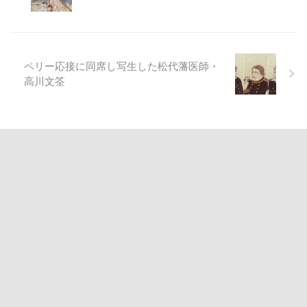
ペリー応接に同席し写生した松代藩医師・
高川文筌