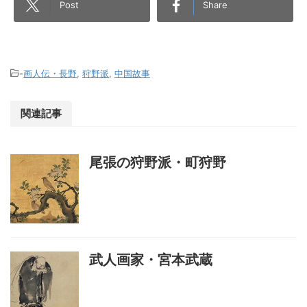
Post
Share
-
画人伝・長野
,
狩野派
,
中国故事
関連記事
尾張の狩野派・町狩野
武人画家・宮本武蔵