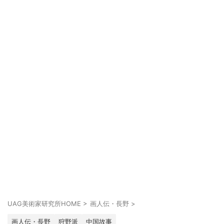
UAG美術家研究所HOME
>
画人伝・長野
>
画人伝・長野
狩野派
中国故事