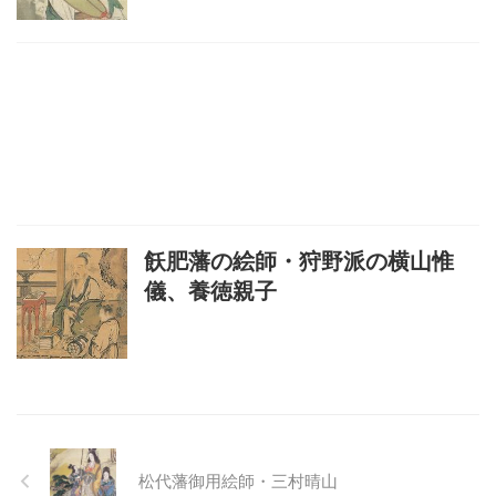
飫肥藩の絵師・狩野派の横山惟
儀、養徳親子
松代藩御用絵師・三村晴山