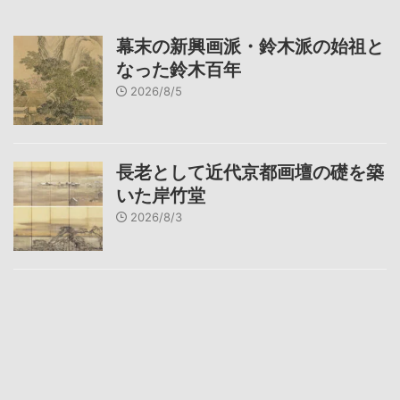
幕末の新興画派・鈴木派の始祖と
なった鈴木百年
2026/8/5
長老として近代京都画壇の礎を築
いた岸竹堂
2026/8/3