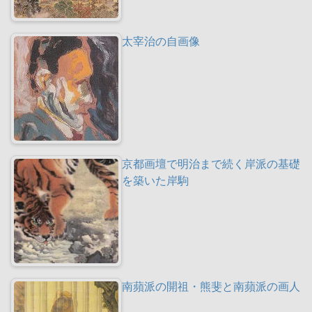
太宰治の自画像
京都画壇で明治まで続く岸派の基礎
を築いた岸駒
南蘋派の開祖・熊斐と南蘋派の画人