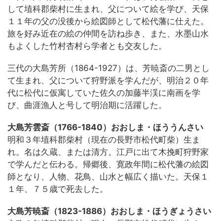
して埴科郡柴村に生まれ、父について絵を学び、天保
１１年の父の没後から絵図師として松代藩に仕えた。
旅を好み近在の絵の仲間を訪ね歩き、また、水墨山水
もよくした竹村杏村ら学者とも交友した。
三代の大島芳所（1864-1927）は、芳暁斎の二男とし
て生まれ、父について狩野派を学んだが、明治２０年
代に松代に仮寓していた佐久の加藤半渓に南画を学
び、曲涯漁人と号して明治期に活躍した。
大島芳雲斎（1766-1840）おおしま・ほううんさい
明和３年埴科郡柴村（現在の長野市松代町柴）生ま
れ。名は久蔵、または清方。江戸に出て木挽町狩野家
で学んだと伝わる。帰郷後、寛政年間に松代藩の絵図
師となり、人物、花鳥、山水と幅広く描いた。天保１
１年、７５歳で死去した。
大島芳暁斎（1823-1886）おおしま・ほうぎょうさい