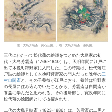
左：大島芳暁斎「黄石公図」、右：大島芳暁斎「張良図」
三代にわたって松代藩の絵師をつとめた大島家の初
代・大島芳雲斎（1766-1840）は、天明年間に江戸に
出て木挽町狩野家に入門した。この時期は、松代藩江
戸詰の絵師として木挽町狩野家の門人だった晩年の
三
村自閑斎
と、その子養益が江戸におり、養益は狩野家
の長屋に住み込んでいたことから、芳雲斎は自閑斎か
養益に学んだと思われる。その後帰郷し、寛政年間に
松代藩の絵図師として抜擢された。
二代の大島芳暁斎（1823-1886）は、芳雲斎の二男と