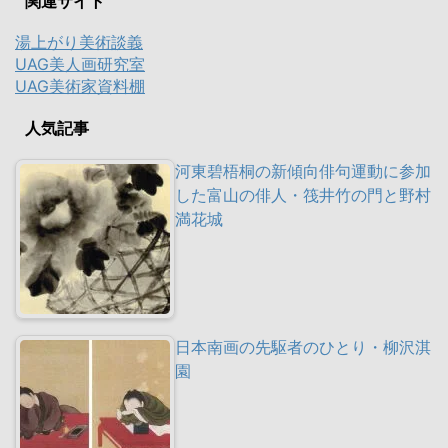
関連サイト
湯上がり美術談義
UAG美人画研究室
UAG美術家資料棚
人気記事
河東碧梧桐の新傾向俳句運動に参加
した富山の俳人・筏井竹の門と野村
満花城
日本南画の先駆者のひとり・柳沢淇
園