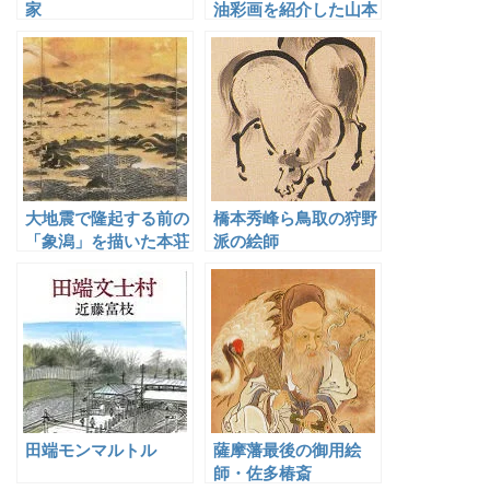
家
油彩画を紹介した山本
森之助
大地震で隆起する前の
橋本秀峰ら鳥取の狩野
「象潟」を描いた本荘
派の絵師
画工の始祖・牧野永昌
田端モンマルトル
薩摩藩最後の御用絵
師・佐多椿斎