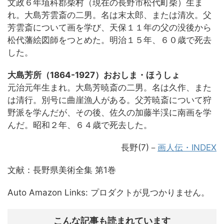
文政６年埴科郡柴村（現在の長野市松代町柴）生ま
れ。大島芳雲斎の二男。名は末太郎、または清次。父
芳雲斎について画を学び、天保１１年の父の没後から
松代藩絵図師をつとめた。明治１５年、６０歳で死去
した。
大島芳所（1864-1927）おおしま・ほうしょ
元治元年生まれ。大島芳暁斎の二男。名は久作、また
は清行。別号に曲崖漁人がある。父芳暁斎について狩
野派を学んだが、その後、佐久の加藤半渓に南画を学
んだ。昭和２年、６４歳で死去した。
長野(7)－
画人伝・INDEX
文献：長野県美術全集 第1巻
Auto Amazon Links: プロダクトが見つかりません。
こんな記事も読まれています