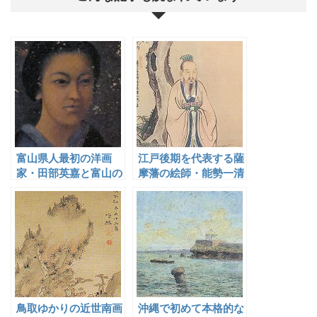
富山県人最初の洋画
江戸後期を代表する薩
家・田部英嘉と富山の
摩藩の絵師・能勢一清
初期洋画家
とその門人
鳥取ゆかりの近世南画
沖縄で初めて本格的な