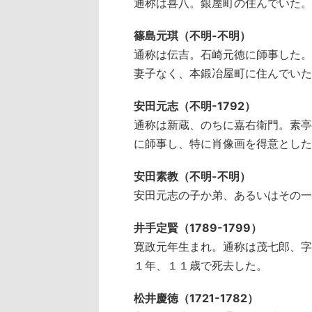
通称は喜八。銀屋町の住んでいた。
篠島元琪（不明-不明）
通称は伝吉。石崎元徳に師事した。
妻子なく、本鍛冶屋町に住んでいた
安田元志（不明-1792）
通称は新蔵、のちに嘉右衛門。素亭
に師事し、特に肖像画を得意とした
安田素教（不明-不明）
安田元志の子か弟、あるいはその一
井手定賢（1789-1799）
寛政元年生まれ。通称は茂七郎、字
１年、１１歳で死去した。
松井慶徳（1721-1782）