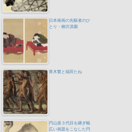
日本南画の先駆者のひ
とり・柳沢淇園
青木繁と福田たね
円山派３代目を継ぎ幅
広い画題をこなした円