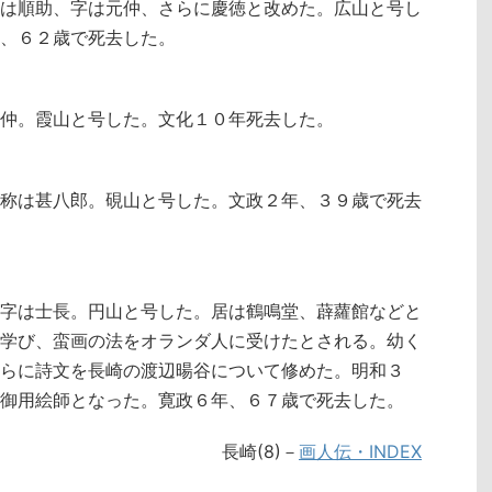
は順助、字は元仲、さらに慶徳と改めた。広山と号し
、６２歳で死去した。
仲。霞山と号した。文化１０年死去した。
称は甚八郎。硯山と号した。文政２年、３９歳で死去
字は士長。円山と号した。居は鶴鳴堂、薜蘿館などと
学び、蛮画の法をオランダ人に受けたとされる。幼く
らに詩文を長崎の渡辺暘谷について修めた。明和３
御用絵師となった。寛政６年、６７歳で死去した。
長崎(8)－
画人伝・INDEX