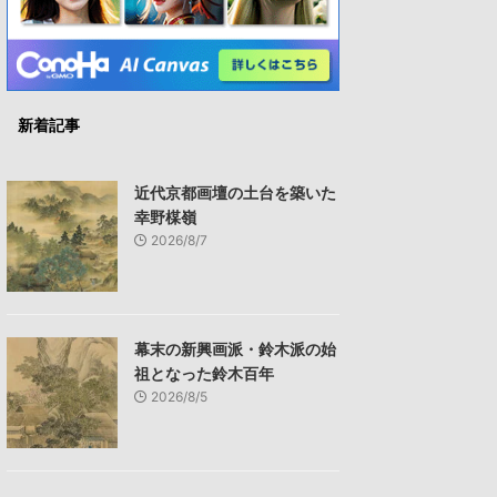
新着記事
近代京都画壇の土台を築いた
幸野楳嶺
2026/8/7
幕末の新興画派・鈴木派の始
祖となった鈴木百年
2026/8/5