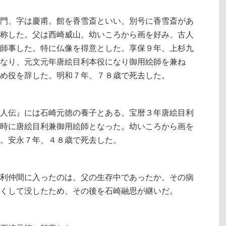
門、字は慶甫。館を香雪斎といい、別号に香雪斎があ
称した。父は西崎威山。幼いころから画を好み、古人
師事した。特に仏像を得意とした。享保９年、上杉九
なり、元文元年唐絵目利本役になり御用絵師を兼ね
め役を辞した。明和７年、７８歳で死去した。
人伝』には石崎元徳の養子とある。宝暦３年唐絵目利
時に唐絵目利兼御用絵師となった。幼いころから画を
。安永７年、４８歳で死去した。
利仲間に入ったのは、父の生存中であったか、その病
くして没したため、その後を石崎融思が継いだ。