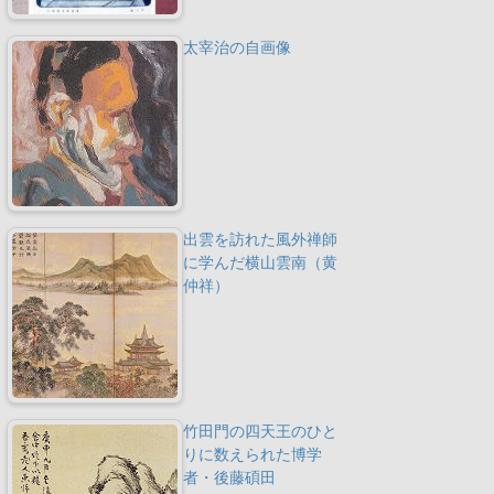
太宰治の自画像
出雲を訪れた風外禅師
に学んだ横山雲南（黄
仲祥）
竹田門の四天王のひと
りに数えられた博学
者・後藤碩田