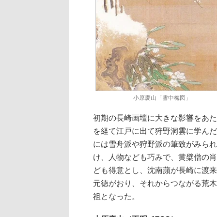
小原慶山「雪中梅図」
初期の長崎画壇に大きな影響をあた
を経て江戸に出て狩野洞雲に学んだ
には雪舟派や狩野派の筆致がみられ
け、人物なども巧みで、黄檗僧の肖
ども得意とし、沈南蘋が長崎に渡来
元徳がおり、それからつながる荒木
祖となった。