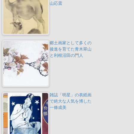
山応震
郷土画家として多くの
後進を育てた青木翠山
と利根沼田の門人
雑誌「明星」の表紙画
で絶大な人気を博した
一條成美