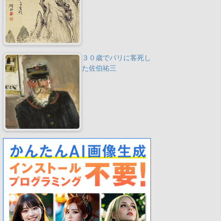
３０歳でパリに客死し
た佐伯祐三