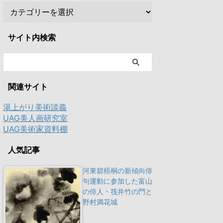
サイト内検索
関連サイト
湯上がり美術談義
UAG美人画研究室
UAG美術家資料棚
人気記事
河東碧梧桐の新傾向俳
句運動に参加した富山
の俳人・筏井竹の門と
野村満花城