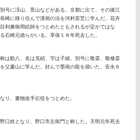
別号に渓山、景山などがある。京都に出て、その後江
長崎に移り住んで漢画の法を河村若芝に学んだ。花卉
目利兼御用絵師をつとめたともされるが定かではな
る石崎元徳らがいる。享保１８年死去した。
称は勘八、名は克紹、字は子緒。別号に敬斎、敬修斎
を父慶山に学んだ。好んで墨画の龍を描いた。安永６
なり、書物改手伝役をつとめた。
野口姓となり、野口市左衛門と称した。天明元年死去