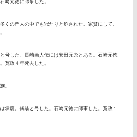
石崎元徳に師事した。
多くの門人の中でも冠たりと称された。家貧にして、
。
と号した。長崎画人伝には安田元糸とある。石崎元徳
。寛政４年死去した。
族。
は承慶。鶴翁と号した。石崎元徳に師事した。寛政１