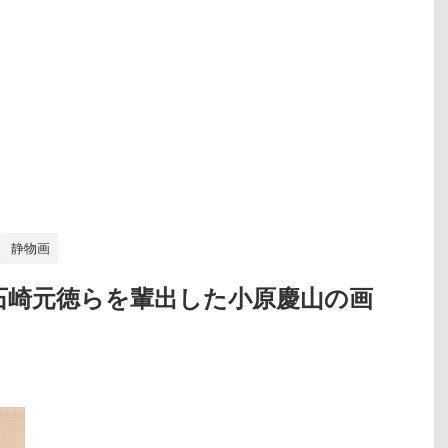
静物画
石崎元徳らを輩出した小原慶山の画