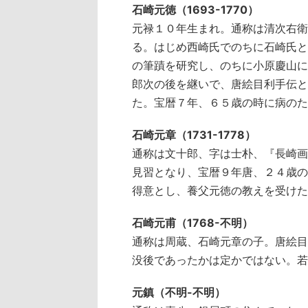
石崎元徳（1693-1770）
元禄１０年生まれ。通称は清次右衛
る。はじめ西崎氏でのちに石崎氏と
の筆蹟を研究し、のちに小原慶山に
郎次の後を継いで、唐絵目利手伝と
た。宝暦７年、６５歳の時に病のた
石崎元章（1731-1778）
通称は文十郎、字は士朴、『長崎画
見習となり、宝暦９年唐、２４歳の
得意とし、養父元徳の教えを受けた
石崎元甫（1768-不明）
通称は周蔵、石崎元章の子。唐絵目
没後であったかは定かではない。若
元鎮（不明-不明）