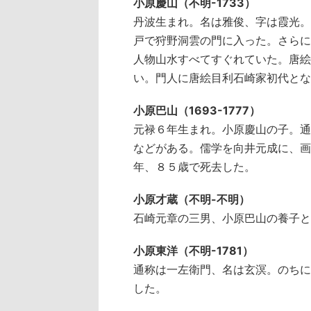
小原慶山（不明-1733）
丹波生まれ。名は雅俊、字は霞光。
戸で狩野洞雲の門に入った。さらに
人物山水すべてすぐれていた。唐絵
い。門人に唐絵目利石崎家初代とな
小原巴山（1693-1777）
元禄６年生まれ。小原慶山の子。通
などがある。儒学を向井元成に、画
年、８５歳で死去した。
小原才蔵（不明-不明）
石崎元章の三男、小原巴山の養子と
小原東洋（不明-1781）
通称は一左衛門、名は玄溟。のちに
した。