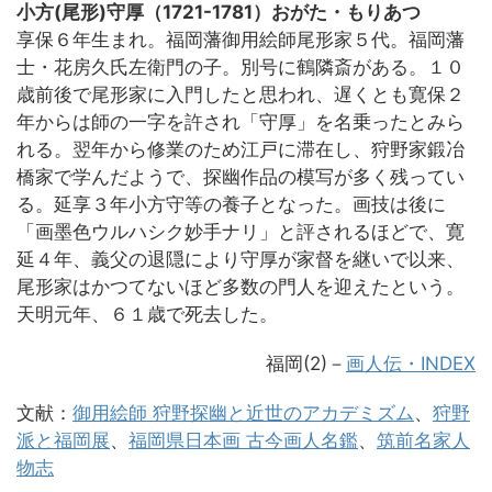
小方(尾形)守厚（1721-1781）おがた・もりあつ
享保６年生まれ。福岡藩御用絵師尾形家５代。福岡藩
士・花房久氏左衛門の子。別号に鶴隣斎がある。１０
歳前後で尾形家に入門したと思われ、遅くとも寛保２
年からは師の一字を許され「守厚」を名乗ったとみら
れる。翌年から修業のため江戸に滞在し、狩野家鍛冶
橋家で学んだようで、探幽作品の模写が多く残ってい
る。延享３年小方守等の養子となった。画技は後に
「画墨色ウルハシク妙手ナリ」と評されるほどで、寛
延４年、義父の退隠により守厚が家督を継いで以来、
尾形家はかつてないほど多数の門人を迎えたという。
天明元年、６１歳で死去した。
福岡(2)－
画人伝・INDEX
文献：
御用絵師 狩野探幽と近世のアカデミズム
、
狩野
派と福岡展
、
福岡県日本画 古今画人名鑑
、
筑前名家人
物志