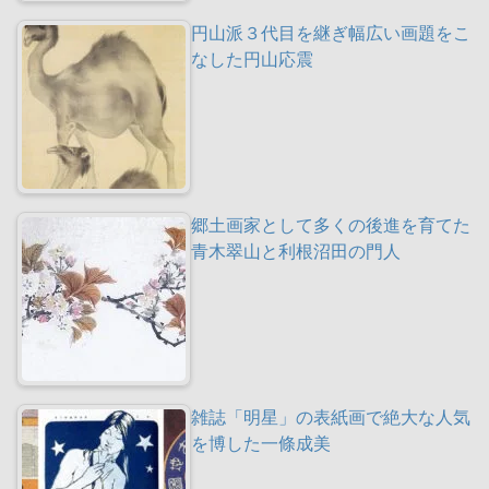
円山派３代目を継ぎ幅広い画題をこ
なした円山応震
郷土画家として多くの後進を育てた
青木翠山と利根沼田の門人
雑誌「明星」の表紙画で絶大な人気
を博した一條成美