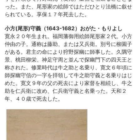
った。また、尾形家の絵師ではただひとり法橋に叙せ
られている。享保１７年死去した。
小方(尾形)守義（1643-1682）おがた・もりよし
寛永２０年生まれ。福岡藩御用絵師尾形家２代。小方
仲由の子。通称は藤助、または又兵衛。別号に柳園子
がある。君主の命により狩野探幽に師事した。久隅守
景、桃田柳栄、神足守周と並んで探幽門下の四天王と
称された。修業時代は牛之助と名乗り、寛文６年頃に
師探幽守信の一字を拝領して牛之助守義と名乗りはじ
めた。寛文９年の父の死去により家督を相続し、牛之
助を仁兵衛に改め、仁兵衛守義と名乗った。天和２
年、４０歳で死去した。