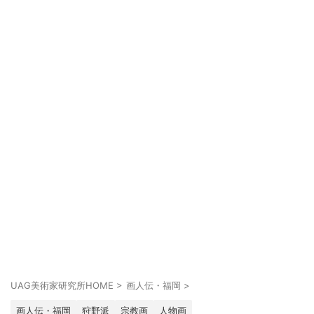
UAG美術家研究所HOME
>
画人伝・福岡
>
画人伝・福岡
狩野派
宗教画
人物画