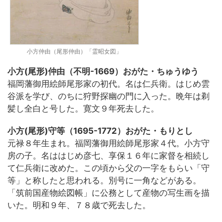
小方仲由（尾形仲由）「霊昭女図」
小方(尾形)仲由（不明-1669）おがた・ちゅうゆう
福岡藩御用絵師尾形家の初代。名は仁兵衛。はじめ雲
谷派を学び、のちに狩野探幽の門に入った。晩年は剃
髪し全白と号した。寛文９年死去した。
小方(尾形)守等（1695-1772）おがた・もりとし
元禄８年生まれ。福岡藩御用絵師尾形家４代。小方守
房の子。名ははじめ彦七、享保１６年に家督を相続し
て仁兵衛に改めた。この頃から父の一字をもらい「守
等」と称したと思われる。別号に一角などがある。
「筑前国産物絵図帳」に公務として産物の写生画を描
いた。明和９年、７８歳で死去した。