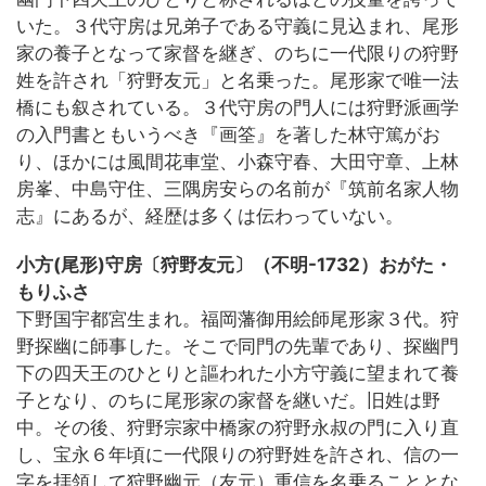
いた。３代守房は兄弟子である守義に見込まれ、尾形
家の養子となって家督を継ぎ、のちに一代限りの狩野
姓を許され「狩野友元」と名乗った。尾形家で唯一法
橋にも叙されている。３代守房の門人には狩野派画学
の入門書ともいうべき『画筌』を著した林守篤がお
り、ほかには風間花車堂、小森守春、大田守章、上林
房峯、中島守住、三隅房安らの名前が『筑前名家人物
志』にあるが、経歴は多くは伝わっていない。
小方(尾形)守房〔狩野友元〕（不明-1732）おがた・
もりふさ
下野国宇都宮生まれ。福岡藩御用絵師尾形家３代。狩
野探幽に師事した。そこで同門の先輩であり、探幽門
下の四天王のひとりと謳われた小方守義に望まれて養
子となり、のちに尾形家の家督を継いだ。旧姓は野
中。その後、狩野宗家中橋家の狩野永叔の門に入り直
し、宝永６年頃に一代限りの狩野姓を許され、信の一
字を拝領して狩野幽元（友元）重信を名乗ることとな