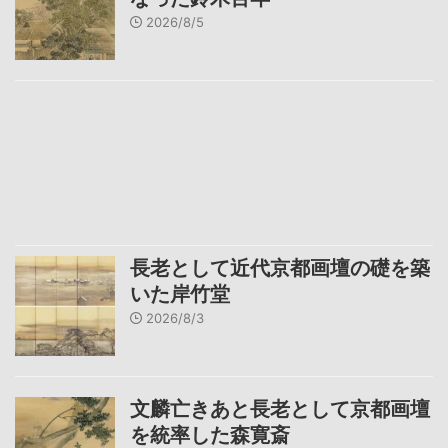
2026/8/5
長老として近代京都画壇の礎を築
いた岸竹堂
2026/8/3
文麟亡きあと長老として京都画壇
を統率した森寛斎