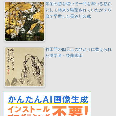
等伯の跡を継いで一門を率いる存在
として将来を嘱望されていたが２６
歳で早世した長谷川久蔵
竹田門の四天王のひとりに数えられ
た博学者・後藤碩田