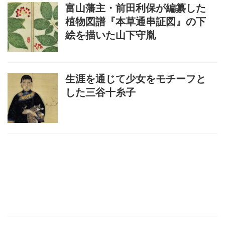
富山藩主・前田利保が編纂した
植物図譜『本草通串証図』の下
絵を描いた山下守胤
生涯を通じて少女をモチーフと
した三谷十糸子