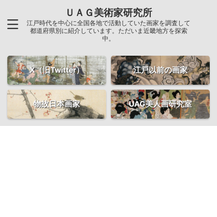
ＵＡＧ美術家研究所
江戸時代を中心に全国各地で活動していた画家を調査して
都道府県別に紹介しています。ただいま近畿地方を探索
中。
X（旧Twitter）
江戸以前の画家
物故日本画家
UAG美人画研究室