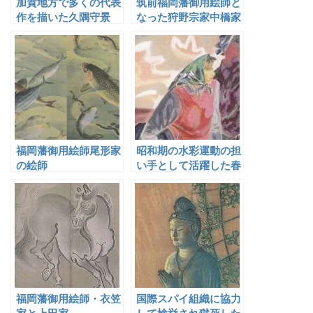
加賀地方で多くの代表
筑前福岡藩御用絵師と
作を描いた久隅守景
なった狩野宗家中橋家
の狩野昌運
福岡藩御用絵師尾形家
昭和期の水彩運動の担
の絵師
い手として活躍した春
日部たすくと渡部菊二
福岡藩御用絵師・衣笠
国際スパイ組織に協力