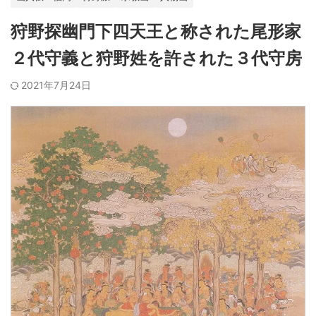
狩野探幽門下四天王と称された尾形家
２代守義と狩野姓を許された３代守房
2021年7月24日