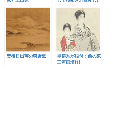
家と上田家
して検挙され獄死した
画家・宮城与徳
豊後日出藩の狩野派
崋椿系が根付く前の東
三河画壇(1)