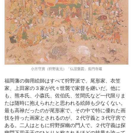
小方守房（狩野友元）「仏涅槃図」長円寺蔵
福岡藩の御用絵師はすべて狩野派で、尾形家、衣笠
家、上田家の３家が代々世襲で家督を継いだ。他に
も、熊本氏、小森氏、佐伯氏、笠間氏など一代限りま
たは随時に抱えられたと思われる絵師も少なくない。
最も高禄だったのが尾形家で、その中で特に優れた画
技を持った画家とされるのが、２代守義と３代守房で
ある。二人はともに狩野探幽の門人で、２代守義は探
幽門下四天王のひとりと称されるほどの技量を誇って