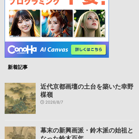
新着記事
近代京都画壇の土台を築いた幸野
楳嶺
2026/8/7
幕末の新興画派・鈴木派の始祖と
なった鈴木百年