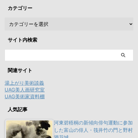
カテゴリー
サイト内検索
関連サイト
湯上がり美術談義
UAG美人画研究室
UAG美術家資料棚
人気記事
河東碧梧桐の新傾向俳句運動に参加
した富山の俳人・筏井竹の門と野村
満花城