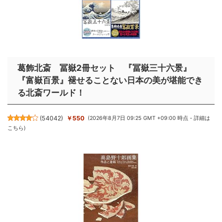
葛飾北斎 冨嶽2冊セット 『冨嶽三十六景』
『富嶽百景』褪せることない日本の美が堪能でき
る北斎ワールド！
(
54042
)
￥550
(2026年8月7日 09:25 GMT +09:00 時点 -
詳細は
こちら
)