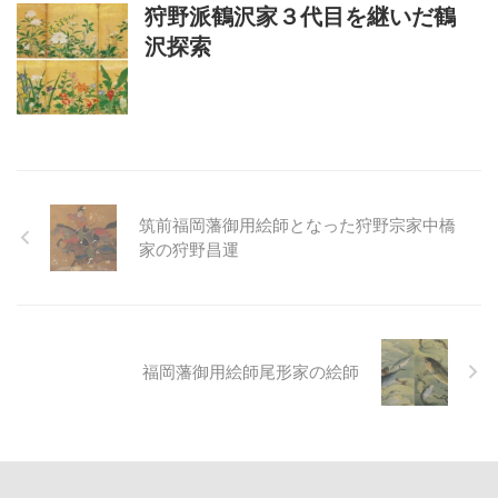
狩野派鶴沢家３代目を継いだ鶴
沢探索
筑前福岡藩御用絵師となった狩野宗家中橋
家の狩野昌運
福岡藩御用絵師尾形家の絵師