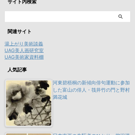
サイト内検索
関連サイト
湯上がり美術談義
UAG美人画研究室
UAG美術家資料棚
人気記事
河東碧梧桐の新傾向俳句運動に参加
した富山の俳人・筏井竹の門と野村
満花城