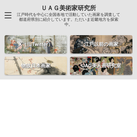
ＵＡＧ美術家研究所
江戸時代を中心に全国各地で活動していた画家を調査して
都道府県別に紹介しています。ただいま近畿地方を探索
中。
X（旧Twitter）
江戸以前の画家
物故日本画家
UAG美人画研究室