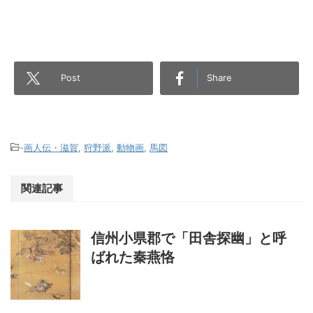
Post
Share
-
画人伝・滋賀
,
狩野派
,
動物画
,
馬図
関連記事
信州小県郡で「田舎探幽」と呼
ばれた秦燕恪