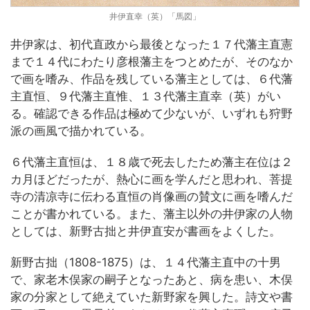
井伊直幸（英）「馬図」
井伊家は、初代直政から最後となった１７代藩主直憲
まで１４代にわたり彦根藩主をつとめたが、そのなか
で画を嗜み、作品を残している藩主としては、６代藩
主直恒、９代藩主直惟、１３代藩主直幸（英）がい
る。確認できる作品は極めて少ないが、いずれも狩野
派の画風で描かれている。
６代藩主直恒は、１８歳で死去したため藩主在位は２
カ月ほどだったが、熱心に画を学んだと思われ、菩提
寺の清凉寺に伝わる直恒の肖像画の賛文に画を嗜んだ
ことが書かれている。また、藩主以外の井伊家の人物
としては、新野古拙と井伊直安が書画をよくした。
新野古拙（1808-1875）は、１４代藩主直中の十男
で、家老木俣家の嗣子となったあと、病を患い、木俣
家の分家として絶えていた新野家を興した。詩文や書