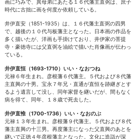
画に巧みで、異母弟にあたる１６代藩主直弼は、庶子
時代に古拙に画を何度か依頼している。
井伊直安（1851-1935）は、１６代藩主直弼の四男
で、越後の１０代与板藩主となった。日本画の作品を
多く描いたが、洋画も手掛けており、井伊家の菩提
寺・豪徳寺には父直弼を油絵で描いた肖像画が伝わっ
ている。
井伊直恒（1693-1710）いい・なおつね
元禄６年生まれ。彦根藩６代藩主。５代および８代藩
主直興の十男。宝永７年兄・直通が直恒を跡継ぎとす
るよう遺言して没し、同年家督を継いだが、間もなく
病を得て、同年、１８歳で死去した。
井伊直惟（1700-1736）いい・なおのぶ
元禄１３年生まれ。彦根藩９代藩主。５代および８代
藩主直興の十三男。再度藩主になった父直興のあとを
継いで正徳４年彦根藩主となった。文化に造詣が深