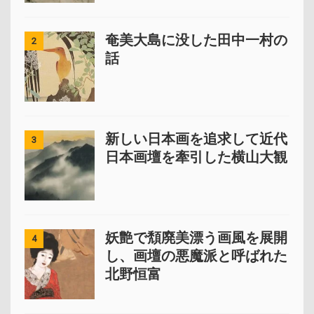
奄美大島に没した田中一村の
2
話
新しい日本画を追求して近代
3
日本画壇を牽引した横山大観
妖艶で頽廃美漂う画風を展開
4
し、画壇の悪魔派と呼ばれた
北野恒富