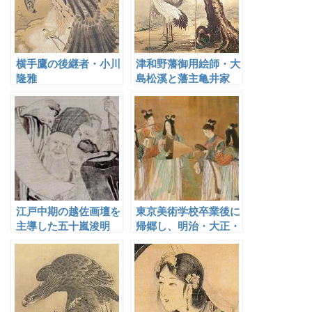
横手鷹の後継者・小川
津和野藩御用絵師・大
隆雅
島松溪と藩主亀井家
江戸中期の越佐画壇を
東京美術学校卒業後に
主導した五十嵐浚明
帰郷し、明治・大正・
昭和期の石川の日本画
界で中心となって活躍
した武藤直信