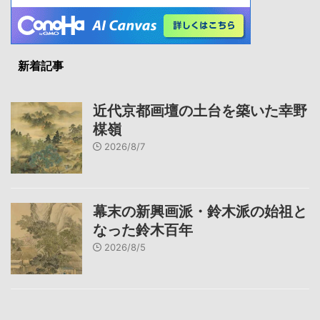
新着記事
近代京都画壇の土台を築いた幸野
楳嶺
2026/8/7
幕末の新興画派・鈴木派の始祖と
なった鈴木百年
2026/8/5