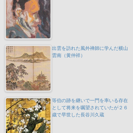
出雲を訪れた風外禅師に学んだ横山
雲南（黄仲祥）
等伯の跡を継いで一門を率いる存在
として将来を嘱望されていたが２６
歳で早世した長谷川久蔵