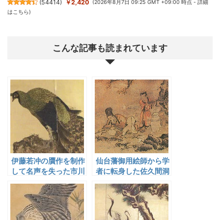
(
54414
)
￥2,420
(2026年8月7日 09:25 GMT +09:00 時点 -
詳細
はこちら
)
こんな記事も読まれています
伊藤若冲の贋作を制作
仙台藩御用絵師から学
して名声を失った市川
者に転身した佐久間洞
君圭
巌