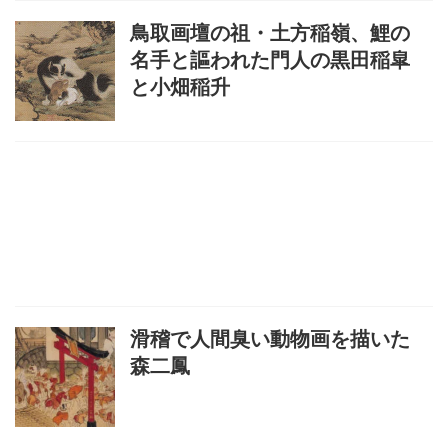
鳥取画壇の祖・土方稲嶺、鯉の
名手と謳われた門人の黒田稲皐
と小畑稲升
滑稽で人間臭い動物画を描いた
森二鳳