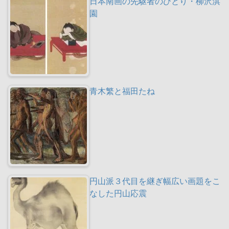
日本南画の先駆者のひとり・柳沢淇
園
青木繁と福田たね
円山派３代目を継ぎ幅広い画題をこ
なした円山応震