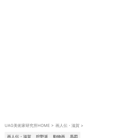
UAG美術家研究所HOME
>
画人伝・滋賀
>
画人伝・滋賀
狩野派
動物画
馬図