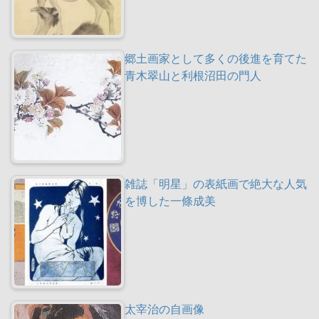
郷土画家として多くの後進を育てた
青木翠山と利根沼田の門人
雑誌「明星」の表紙画で絶大な人気
を博した一條成美
太宰治の自画像