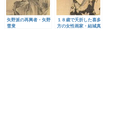
矢野派の再興者・矢野
１８歳で夭折した喜多
雪叟
方の女性画家・結城真
沙子