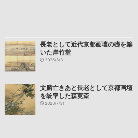
長老として近代京都画壇の礎を築
いた岸竹堂
2026/8/3
文麟亡きあと長老として京都画壇
を統率した森寛斎
2026/7/31