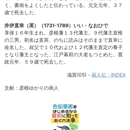
く、書画をよくしたと伝わっている。元文元年、３７
歳で死去した。
井伊直幸（英）（1731-1789）いい・なおひで
享保１６年生まれ。彦根藩１３代藩主。９代藩主直惟
の三男。初名は直英、のちに読みはそのままで直幸に
改名した。叔父で１０代および１２代藩主直定の養子
となり藩主となった。江戸幕府の大老もつとめた。寛
政元年、５９歳で死去した。
滋賀(05)－
画人伝・INDEX
文献：彦根ゆかりの画人