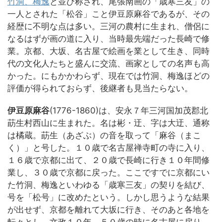
竹洞、梅逸
と並び称され、尾張南画の「歳寒三友」の
一人とされた「松谷」こと伊豆原麻谷であるが、その
経歴に不明な点は多い。三河の農村に生まれ、僧侶に
なるはずが画の道に入り、当時最先端だった長崎で修
業。京都、大坂、名古屋で絵画を業として生き、同時
代の文化人たちと盛んに交流、画家としての名声も高
かった。にもかかわらず、現在では竹洞、梅逸ほどの
評価が得られておらず、後継者も見当たらない。
伊豆原麻谷
(1776-1860)は、安永７年三河国加茂郡北
莇生村西山に生まれた。名は彬・迂、字は大迂、通称
は橘蔵。莇生（あざぶ）の音を取って「麻谷（まこ
く）」と号した。１０歳で名古屋禅寺町の寺に入り、
１６歳で京都に出て、２０歳で長崎に行き１０年間修
業し、３０歳で京都に戻った。ここですでに京都にい
た竹洞、梅逸といわゆる「歳寒三友」の契りを結び、
号を「松号」に改めたという。しかし思うような結果
が出せず、京都を離れて大坂に行き、そのあと各地を