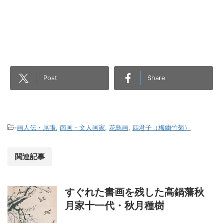
Post
Share
-
画人伝・尾張
,
南画・文人画家
,
花鳥画
,
四君子（梅蘭竹菊）
関連記事
すぐれた書画を残した高鍋藩秋
月家十一代・秋月種樹