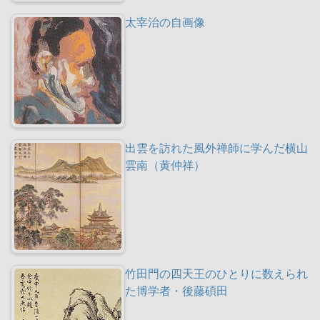
太宰治の自画像
出雲を訪れた風外禅師に学んだ横山
雲南（黄仲祥）
竹田門の四天王のひとりに数えられ
た博学者・後藤碩田