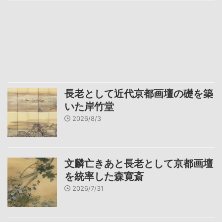
長老として近代京都画壇の礎を築
いた岸竹堂
2026/8/3
文麟亡きあと長老として京都画壇
を統率した森寛斎
2026/7/31