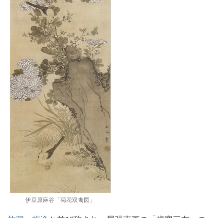
伊豆原麻谷「菊花双禽図」