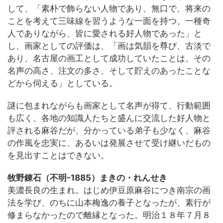
して、「素朴で飾らない人物であり、無口で、将来の
ことを考えて三味線を習うような一面を持つ、一種奇
人でありながら、皆に愛される好人物であった」と
し、画家としての評価は、「画は気韻を尊び、古淡で
あり、名古屋の画工として成功していたことは、その
名声の高さ、注文の多さ、そして貯えのあったことな
どから伺える」としている。
謎に包まれながらも画家として名声が得て、行動範囲
も広く、各地の知識人たちと盛んに交流した好人物と
評される麻谷だが、分かっている弟子も少なく、麻谷
の作風を忠実に、あるいは発展させて受け継いだもの
を見出すことはできない。
牧野錬石（不明-1885）まきの・れんせき
美濃長良の生まれ。はじめ伊豆原麻谷につき南宗の画
法を学び、のちに山本梅逸の養子となったが、素行が
修まらなかったので離縁となった。明治１８年７月８