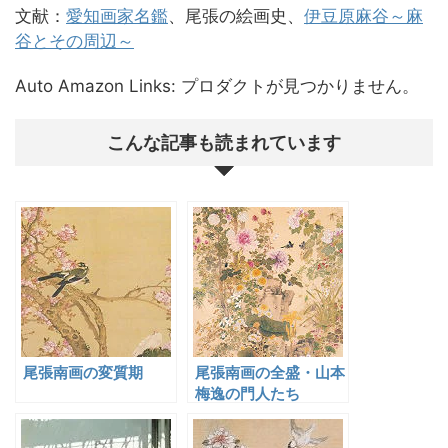
文献：
愛知画家名鑑
、尾張の絵画史、
伊豆原麻谷～麻
谷とその周辺～
Auto Amazon Links: プロダクトが見つかりません。
こんな記事も読まれています
尾張南画の変質期
尾張南画の全盛・山本
梅逸の門人たち