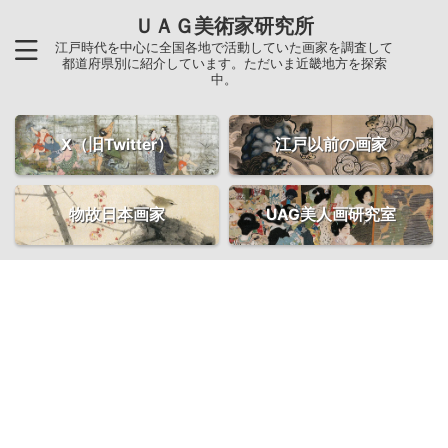
ＵＡＧ美術家研究所
江戸時代を中心に全国各地で活動していた画家を調査して
都道府県別に紹介しています。ただいま近畿地方を探索
中。
X（旧Twitter）
江戸以前の画家
物故日本画家
UAG美人画研究室