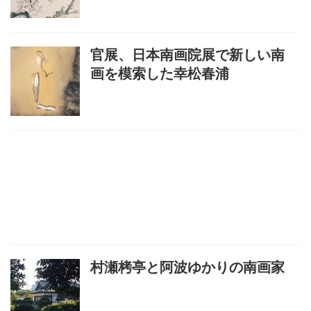
官展、日本南画院展で新しい南
画を模索した幸松春浦
村瀬栲亭と阿波ゆかりの南画家