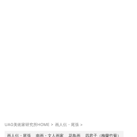
UAG美術家研究所HOME
>
画人伝・尾張
>
画人伝・尾張
南画・文人画家
花鳥画
四君子（梅蘭竹菊）