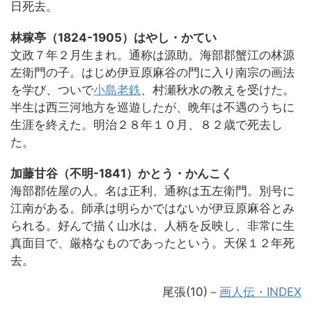
日死去。
林稼亭（1824-1905）はやし・かてい
文政７年２月生まれ。通称は源助。海部郡蟹江の林源
左衛門の子。はじめ伊豆原麻谷の門に入り南宗の画法
を学び、ついで
小島老鉄
、村瀬秋水の教えを受けた。
半生は西三河地方を巡遊したが、晩年は不遇のうちに
生涯を終えた。明治２８年１０月、８２歳で死去し
た。
加藤甘谷（不明-1841）かとう・かんこく
海部郡佐屋の人。名は正利、通称は五左衛門。別号に
江南がある。師承は明らかではないが伊豆原麻谷とみ
られる。好んで描く山水は、人柄を反映し、非常に生
真面目で、厳格なものであったという。天保１２年死
去。
尾張(10)
－
画人伝・INDEX