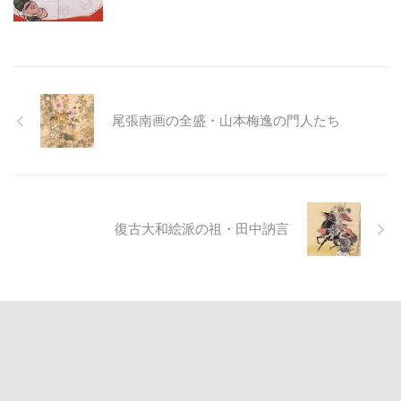
尾張南画の全盛・山本梅逸の門人たち
復古大和絵派の祖・田中訥言