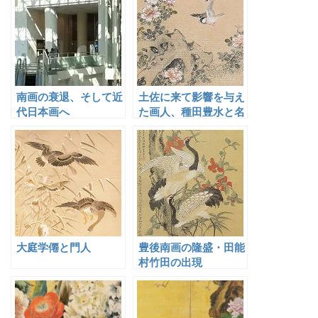
南画の衰退、そして近
土佐に来て影響を与え
代日本画へ
た画人、種田豊水と名
草逸峰
大庭学僊と門人
豊後南画の隆盛・田能
村竹田の出現