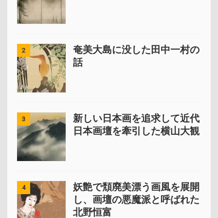
奄美大島に没した田中一村の
2
話
新しい日本画を追求して近代
3
日本画壇を牽引した横山大観
妖艶で頽廃美漂う画風を展開
4
し、画壇の悪魔派と呼ばれた
北野恒富