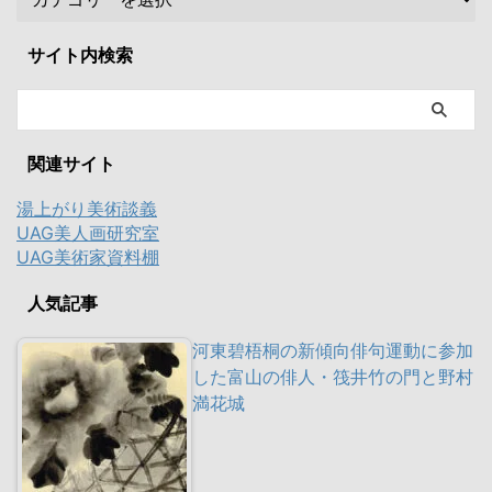
サイト内検索
関連サイト
湯上がり美術談義
UAG美人画研究室
UAG美術家資料棚
人気記事
河東碧梧桐の新傾向俳句運動に参加
した富山の俳人・筏井竹の門と野村
満花城