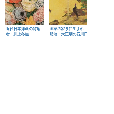
近代日本洋画の開拓
画家の家系に生まれ、
者・川上冬崖
明治・大正期の石川日
本画壇で重鎮として活
躍した中浜松香