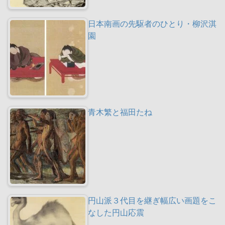
日本南画の先駆者のひとり・柳沢淇
園
青木繁と福田たね
円山派３代目を継ぎ幅広い画題をこ
なした円山応震