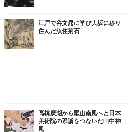
江戸で谷文晁に学び大坂に移り
住んだ魚住荊石
高橋廣湖から堅山南風へと日本
美術院の系譜をつないだ山中神
風