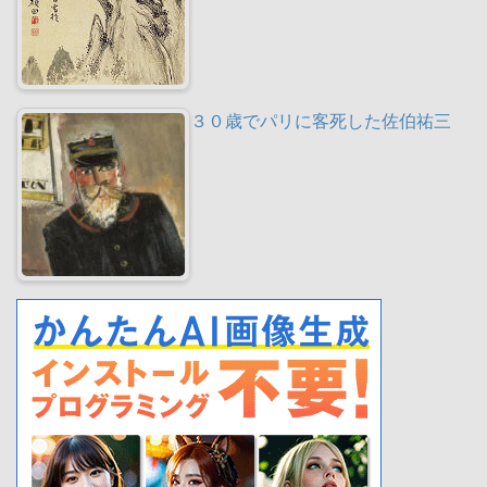
３０歳でパリに客死した佐伯祐三