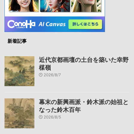
新着記事
近代京都画壇の土台を築いた幸野
楳嶺
2026/8/7
幕末の新興画派・鈴木派の始祖と
なった鈴木百年
2026/8/5