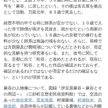
転々とし、文政１０年、５０歳の時に名古屋に戻り、
号を「麻谷」に戻したという。その後は名古屋を拠点
として活動、万延元年、８３歳で死去した。
経歴不明の中でも特に師系が定かでない。１０歳で入
った寺で師僧が画才を見抜き、就かせたという画家の
名が伝わっていない。１６歳からの京都での修行も史
料が少なく師系は推論の域を出ない。さらに、長崎で
は方西園及び費晴湖について学んだとされるが、否定
的な見解を持つ研究者もいる。また、改号に関して
も、京都に出て「松谷」と改めたとされるが、現在に
至るまで「松谷」と号した作品が確認されておらず、
確証があるわけではないが否定するだけの確証もな
い、というのが現状である。
麻谷の人物像について、図録『伊豆原麻谷～麻谷とそ
の周辺～』（三好町立歴史民俗資料館）では、交流の
あった
南合果堂
、
貫名海屋
、村瀬藤城、
村瀬秋水
、
高
橋杏村
、吉原仲恭らが記載している書物などから判断