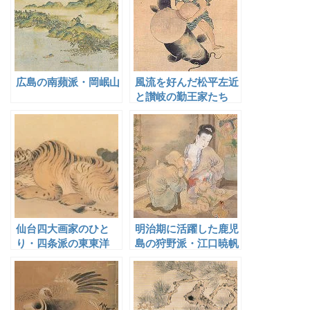
広島の南蘋派・岡岷山
風流を好んだ松平左近
と讃岐の勤王家たち
仙台四大画家のひと
明治期に活躍した鹿児
り・四条派の東東洋
島の狩野派・江口暁帆