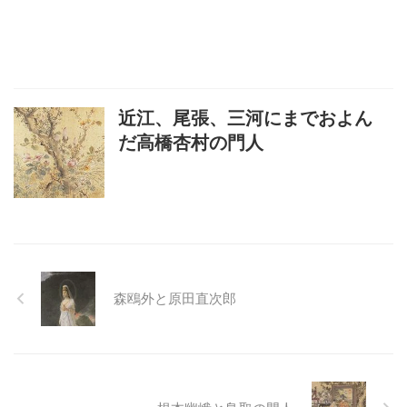
近江、尾張、三河にまでおよん
だ高橋杏村の門人
森鴎外と原田直次郎