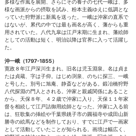
多様な作風を展開、さらにその養子の七代一峨は、多
様な画派からの摂取を試み、粉本主義ゆえに低調とな
っていた狩野派に新風を送った。一峨は沖家の直系で
はないが、累代の中では最も画名が高く、藩からも重
用されていた。八代九皐は江戸末期に生まれ、藩絵師
としての活動は短く、明治以降は官界に入って活躍し
た。
沖一峨（1797-1855）
寛政８年江戸深川生まれ。旧名は児玉淵泉。名は貞ま
たは貞蔵、字は子仰。はじめ渕泉、のちに探三、一峨
と号した。別号に旭庵、静斎などがある。鍛冶橋狩野
八代探淵の門人とされる。沖家と親戚関係にあること
から、天保８年、４２歳で沖家に入り、天保１１年家
督を相続して江戸詰御用絵師となった。沖家に入る前
は、狂歌集の挿絵や千葉県銚子市の圓福寺や成田山新
勝寺の絵馬などを制作しており、すでに江戸で一画家
として活動していたことが知られる。画境は幅広く、