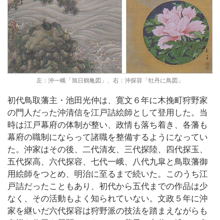
左：沖一峨「旭日鶴亀図」、右：沖探容「牡丹に鳥図」
初代鳥取藩主・池田光仲は、寛文６年に木挽町狩野家
の門人だった沖清信を江戸詰絵師として登用した。当
時は江戸幕府の体制が整い、政情も落ち着き、各藩も
幕府の職制にならって諸職を整備するようになってい
た。沖家はその後、二代清友、三代探陸、四代探玉、
五代探高、六代探容、七代一峨、八代九皐と鳥取藩御
用絵師をつとめ、明治に至るまで続いた。このうち江
戸詰だったこともあり、初代から五代までの作品は少
なく、その活動もよく知られていない。文政５年に沖
家を継いだ六代探容は狩野派の技法を踏まえながらも