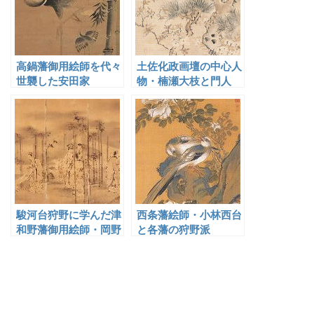
高鍋藩御用絵師を代々
土佐化政画壇の中心人
世襲した安田家
物・楠瀬大枝と門人
駿河台狩野に学んだ津
西条藩絵師・小林西台
和野藩御用絵師・岡野
と各藩の狩野派
家六代