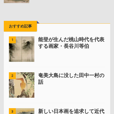
おすすめ記事
能登が生んだ桃山時代を代表
1
する画家・長谷川等伯
奄美大島に没した田中一村の
2
話
新しい日本画を追求して近代
3