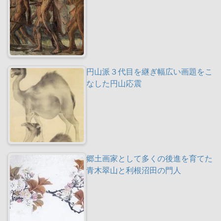
円山派３代目を継ぎ幅広い画題をこ
なした円山応震
郷土画家として多くの後進を育てた
青木翠山と利根沼田の門人