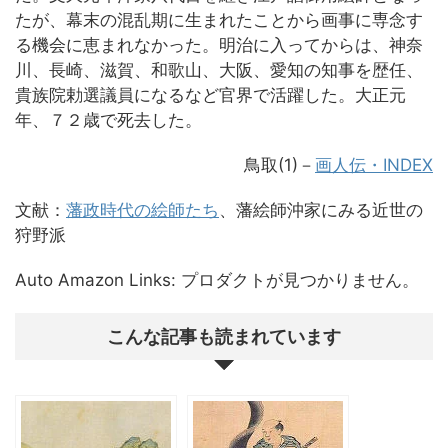
たが、幕末の混乱期に生まれたことから画事に専念す
る機会に恵まれなかった。明治に入ってからは、神奈
川、長崎、滋賀、和歌山、大阪、愛知の知事を歴任、
貴族院勅選議員になるなど官界で活躍した。大正元
年、７２歳で死去した。
鳥取(1)－
画人伝・INDEX
文献：
藩政時代の絵師たち
、藩絵師沖家にみる近世の
狩野派
Auto Amazon Links: プロダクトが見つかりません。
こんな記事も読まれています