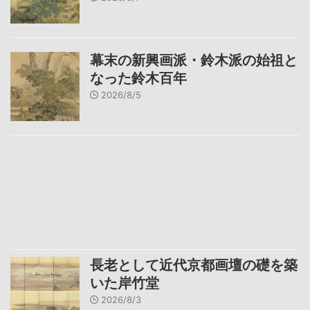
幕末の新興画派・鈴木派の始祖と
なった鈴木百年
2026/8/5
長老として近代京都画壇の礎を築
いた岸竹堂
2026/8/3