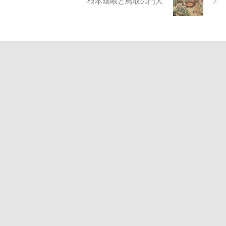
根本幽峨と鳥取の門人