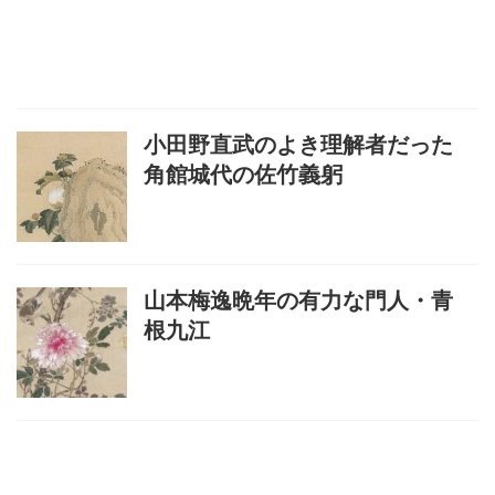
小田野直武のよき理解者だった
角館城代の佐竹義躬
山本梅逸晩年の有力な門人・青
根九江