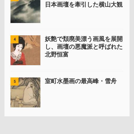
日本画壇を牽引した横山大観
妖艶で頽廃美漂う画風を展開
4
し、画壇の悪魔派と呼ばれた
北野恒富
室町水墨画の最高峰・雪舟
5