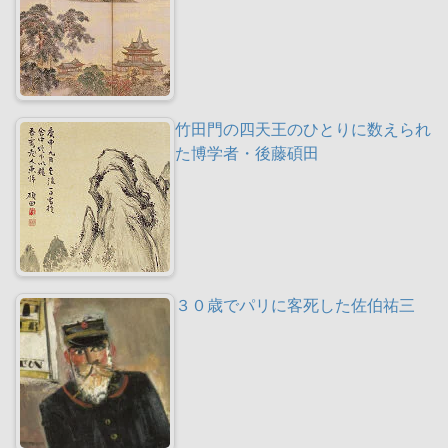
竹田門の四天王のひとりに数えられ
た博学者・後藤碩田
３０歳でパリに客死した佐伯祐三