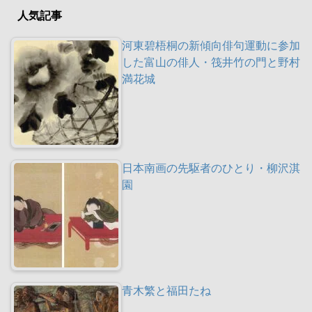
人気記事
河東碧梧桐の新傾向俳句運動に参加
した富山の俳人・筏井竹の門と野村
満花城
日本南画の先駆者のひとり・柳沢淇
園
青木繁と福田たね