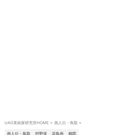
UAG美術家研究所HOME
>
画人伝・鳥取
>
画人伝・鳥取
狩野派
花鳥画
鶴図