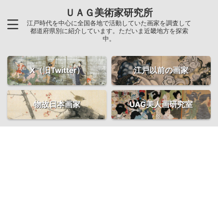
ＵＡＧ美術家研究所
江戸時代を中心に全国各地で活動していた画家を調査して
都道府県別に紹介しています。ただいま近畿地方を探索
中。
X（旧Twitter）
江戸以前の画家
物故日本画家
UAG美人画研究室