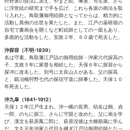
狩野派の技法に加え、やまと絵、琳派、写生派、さら
に浮世絵の研究まで手を広げ、これら各派の画法を取
り入れた。鳥取藩御用絵師となってからは、精力的に
活動し異例の出世を果たした。また、江戸の薬研堀の
自宅で書画会を開くなど町絵師としての一面もあり、
多面的な活動をした。安政２年、６０歳で死去した。
沖探容（不明-1839）
名は守素。鳥取藩江戸詰の御用絵師・沖家六代探高の
子。文政５年に家督を相続した。天保６年に探容から
探冲に改名した。別号に太良山人がある。父の探高
と、鍛冶橋狩野七代の探信守道に師事した。天保１０
年死去した。
沖九皐（1841-1912）
天保１２年江戸生まれ。沖一峨の長男。幼名は鶴、貞
一郎、のちに探三、さらに守固と改めた。父に画を学
び、漢文を萩原鳳二郎に、萩原没後は大橋順蔵に学ん
だ。文久元年沖家八代目を継ぎ江戸詰御用絵師となっ