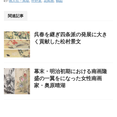
-
画人伝・鳥取
,
狩野派
,
花鳥画
,
鶴図
関連記事
呉春を継ぎ四条派の発展に大き
く貢献した松村景文
幕末・明治初期における南画隆
盛の一翼をになった女性南画
家・奥原晴湖