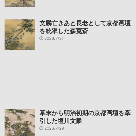
文麟亡きあと長老として京都画壇
を統率した森寛斎
2026/7/31
幕末から明治初期の京都画壇を牽
引した塩川文麟
2026/7/29