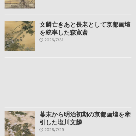
文麟亡きあと長老として京都画壇
を統率した森寛斎
2026/7/31
幕末から明治初期の京都画壇を牽
引した塩川文麟
2026/7/29