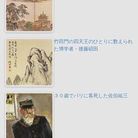
竹田門の四天王のひとりに数えられ
た博学者・後藤碩田
３０歳でパリに客死した佐伯祐三