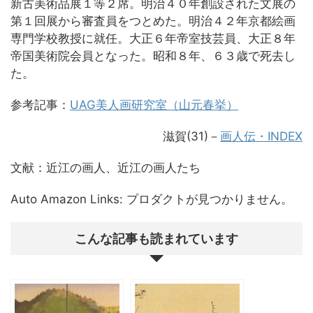
新古美術品展１等２席。明治４０年創設された文展の
第１回展から審査員をつとめた。明治４２年京都絵画
専門学校教授に就任。大正６年帝室技芸員、大正８年
帝国美術院会員となった。昭和８年、６３歳で死去し
た。
参考記事：
UAG美人画研究室（山元春挙）
滋賀(31)－
画人伝・INDEX
文献：近江の画人、近江の画人たち
Auto Amazon Links: プロダクトが見つかりません。
こんな記事も読まれています