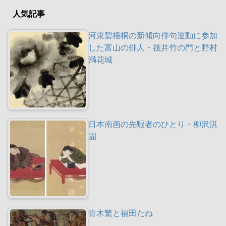
人気記事
河東碧梧桐の新傾向俳句運動に参加
した富山の俳人・筏井竹の門と野村
満花城
日本南画の先駆者のひとり・柳沢淇
園
青木繁と福田たね