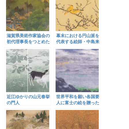
滋賀県美術作家協会の
幕末における円山派を
初代理事長をつとめた
代表する絵師・中島来
疋田春湖
章
近江ゆかりの山元春挙
世界平和を願い各国要
の門人
人に富士の絵を贈った
山元桜月