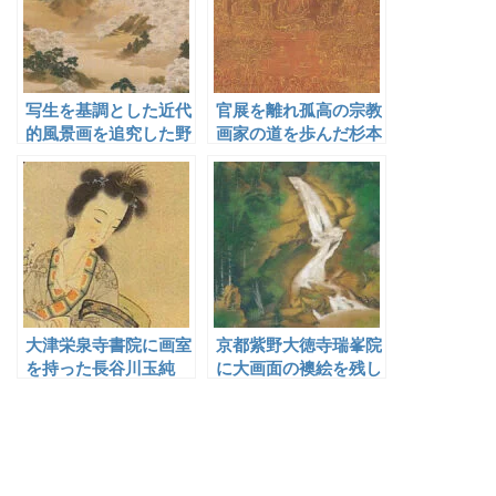
写生を基調とした近代
官展を離れ孤高の宗教
的風景画を追究した野
画家の道を歩んだ杉本
村文挙
哲郎
大津栄泉寺書院に画室
京都紫野大徳寺瑞峯院
を持った長谷川玉純
に大画面の襖絵を残し
た野添平米