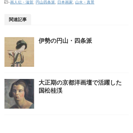
-
画人伝・滋賀
,
円山四条派
,
日本画家
,
山水・真景
関連記事
伊勢の円山・四条派
大正期の京都洋画壇で活躍した
国松桂渓