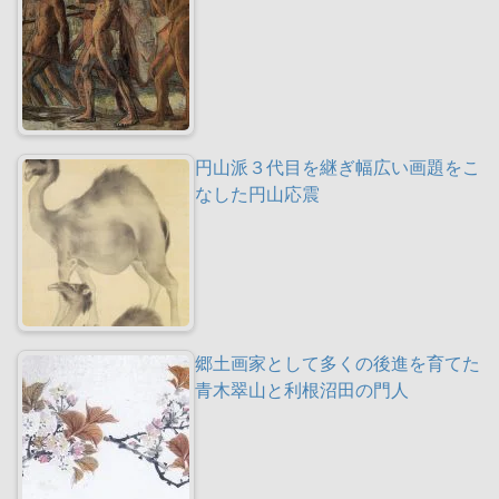
円山派３代目を継ぎ幅広い画題をこ
なした円山応震
郷土画家として多くの後進を育てた
青木翠山と利根沼田の門人