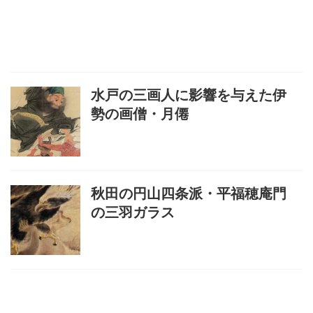
水戸の三画人に影響を与えた伊
勢の画僧・月僊
秋田の円山四条派・平福穂庵門
の三羽ガラス