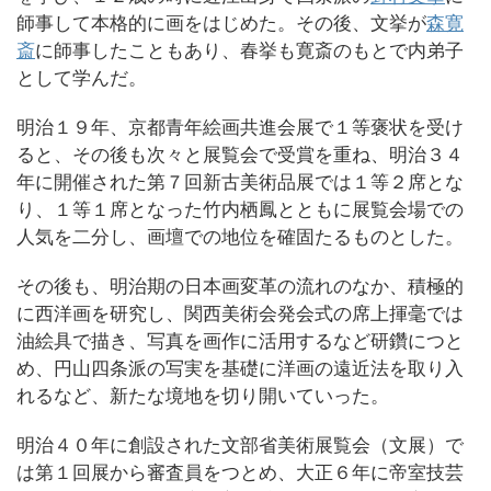
師事して本格的に画をはじめた。その後、文挙が
森寛
斎
に師事したこともあり、春挙も寛斎のもとで内弟子
として学んだ。
明治１９年、京都青年絵画共進会展で１等褒状を受け
ると、その後も次々と展覧会で受賞を重ね、明治３４
年に開催された第７回新古美術品展では１等２席とな
り、１等１席となった竹内栖鳳とともに展覧会場での
人気を二分し、画壇での地位を確固たるものとした。
その後も、明治期の日本画変革の流れのなか、積極的
に西洋画を研究し、関西美術会発会式の席上揮毫では
油絵具で描き、写真を画作に活用するなど研鑽につと
め、円山四条派の写実を基礎に洋画の遠近法を取り入
れるなど、新たな境地を切り開いていった。
明治４０年に創設された文部省美術展覧会（文展）で
は第１回展から審査員をつとめ、大正６年に帝室技芸