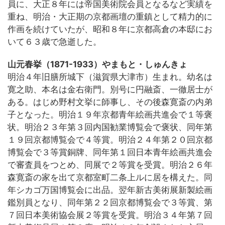
員に、大正８年には帝国美術院会員となるなど実績を
重ね、明治・大正期の京都画壇の重鎮として精力的に
作画を続けていたが、昭和８年に京都高倉の本邸にお
いて６３歳で急逝した。
山元春挙（1871-1933）やまもと・しゅんきょ
明治４年旧膳所城下（滋賀県大津市）生まれ。幼名は
寛之助、本名は金右衛門。別号に円融斎、一徹居士が
ある。はじめ野村文挙に師事し、その後森寛斎の内弟
子となった。明治１９年京都青年絵画共進会で１等褒
状。明治２３年第３回内国勧業博覧会で褒状、同年第
１９回京都博覧会で４等賞。明治２４年第２０回京都
博覧会で３等賞銅牌、同年第１回日本青年絵画共進会
で審査員をつとめ、同展で２等賞を受賞。明治２６年
森寛斎の家を出て京都室町二条上ルに居を構えた。同
年シカゴ万国博覧会に出品。翌年新古美術展新製絵画
鑑別員となり、同年第２２回京都博覧会で３等賞、第
７回日本美術協会展２等賞を受賞。明治３４年第７回