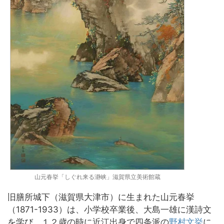
山元春挙「しぐれ来る瀞峡」滋賀県立美術館蔵
旧膳所城下（滋賀県大津市）に生まれた山元春挙
（1871-1933）は、小学校卒業後、大島一雄に漢詩文
を学び、１２歳の時に近江出身で四条派の
野村文挙
に