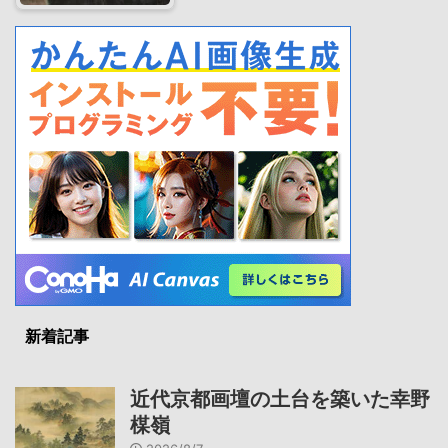
新着記事
近代京都画壇の土台を築いた幸野
楳嶺