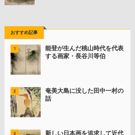
おすすめ記事
能登が生んだ桃山時代を代表
1
する画家・長谷川等伯
奄美大島に没した田中一村の
2
話
新しい日本画を追求して近代
3