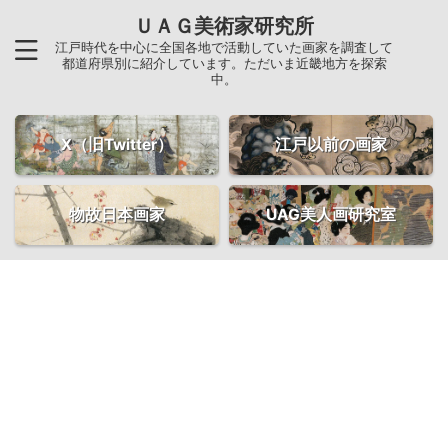
ＵＡＧ美術家研究所
江戸時代を中心に全国各地で活動していた画家を調査して
都道府県別に紹介しています。ただいま近畿地方を探索
中。
X（旧Twitter）
江戸以前の画家
物故日本画家
UAG美人画研究室