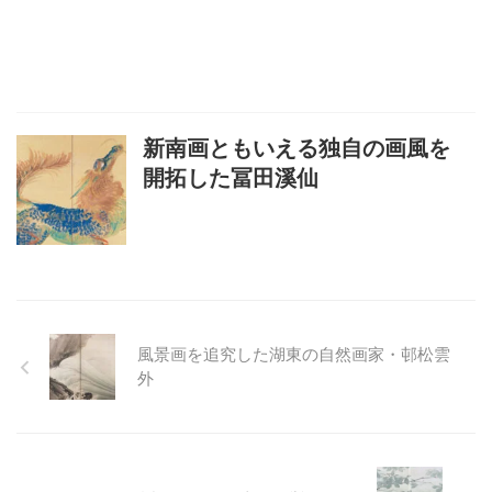
新南画ともいえる独自の画風を
開拓した冨田溪仙
風景画を追究した湖東の自然画家・邨松雲
外