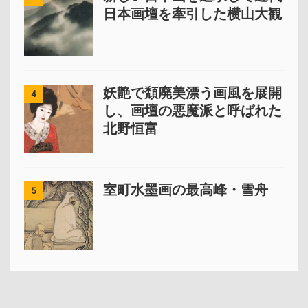
日本画壇を牽引した横山大観
妖艶で頽廃美漂う画風を展開
4
し、画壇の悪魔派と呼ばれた
北野恒富
室町水墨画の最高峰・雪舟
5