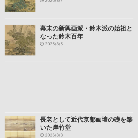
2026/8/7
幕末の新興画派・鈴木派の始祖と
なった鈴木百年
2026/8/5
長老として近代京都画壇の礎を築
いた岸竹堂
2026/8/3