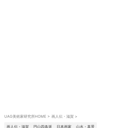
UAG美術家研究所HOME
>
画人伝・滋賀
>
画人伝・滋賀
円山四条派
日本画家
山水・真景