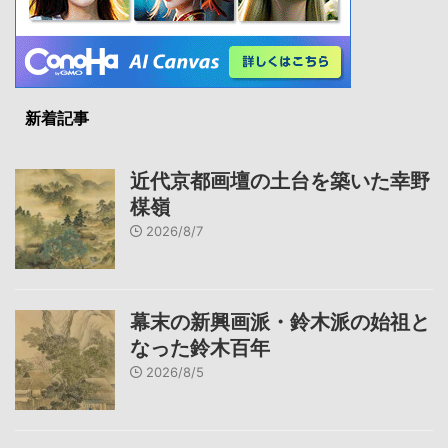
新着記事
近代京都画壇の土台を築いた幸野
楳嶺
2026/8/7
幕末の新興画派・鈴木派の始祖と
なった鈴木百年
2026/8/5