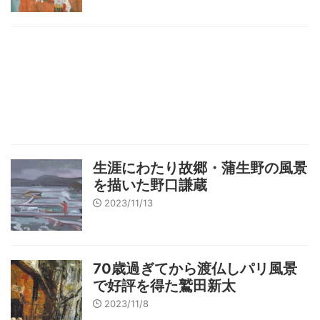
生涯にわたり故郷・蒲生野の風景
を描いた野口謙蔵
2023/11/13
70歳過ぎてから渡仏しパリ風景
で好評を得た鷲田新太
2023/11/8