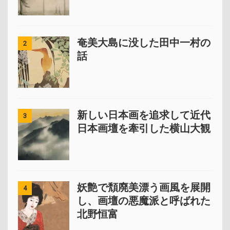
奄美大島に没した田中一村の
2
話
新しい日本画を追求して近代
3
日本画壇を牽引した横山大観
妖艶で頽廃美漂う画風を展開
4
し、画壇の悪魔派と呼ばれた
北野恒富