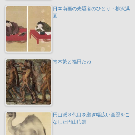
日本南画の先駆者のひとり・柳沢淇
園
青木繁と福田たね
円山派３代目を継ぎ幅広い画題をこ
なした円山応震