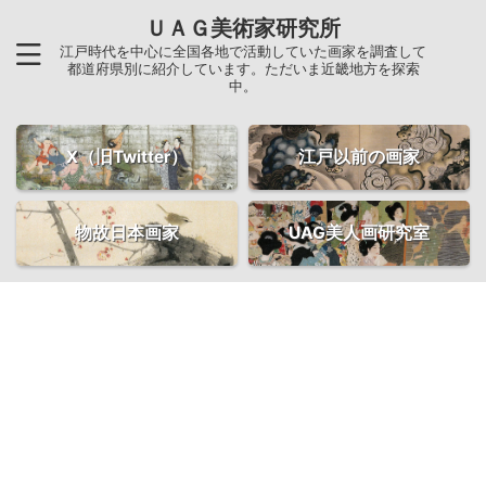
ＵＡＧ美術家研究所
江戸時代を中心に全国各地で活動していた画家を調査して
都道府県別に紹介しています。ただいま近畿地方を探索
中。
X（旧Twitter）
江戸以前の画家
物故日本画家
UAG美人画研究室