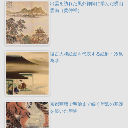
出雲を訪れた風外禅師に学んだ横山
雲南（黄仲祥）
復古大和絵派を代表する絵師・冷泉
為恭
京都画壇で明治まで続く岸派の基礎
を築いた岸駒