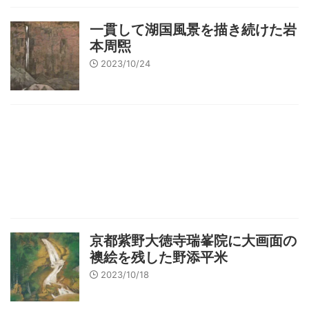
一貫して湖国風景を描き続けた岩
本周煕
2023/10/24
京都紫野大徳寺瑞峯院に大画面の
襖絵を残した野添平米
2023/10/18