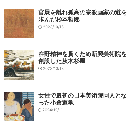
官展を離れ孤高の宗教画家の道を
歩んだ杉本哲郎
2023/10/16
在野精神を貫くため新興美術院を
創設した茨木杉風
2023/10/13
女性で最初の日本美術院同人とな
った小倉遊亀
2024/12/11