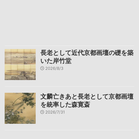
長老として近代京都画壇の礎を築
いた岸竹堂
2026/8/3
文麟亡きあと長老として京都画壇
を統率した森寛斎
2026/7/31