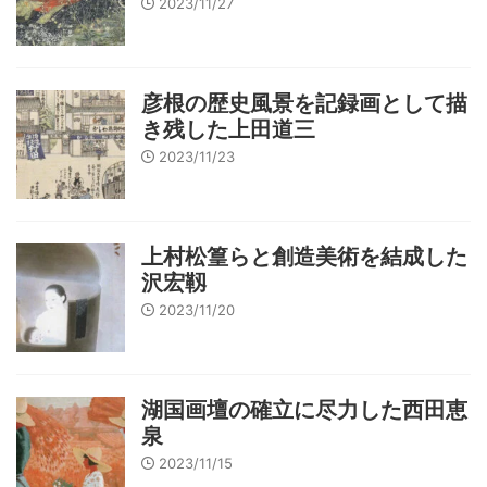
2023/11/27
彦根の歴史風景を記録画として描
き残した上田道三
2023/11/23
上村松篁らと創造美術を結成した
沢宏靱
2023/11/20
湖国画壇の確立に尽力した西田恵
泉
2023/11/15