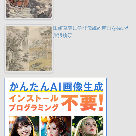
田崎草雲に学び伝統的南画を描いた
岸浪柳渓