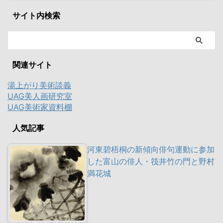
サイト内検索
関連サイト
湯上がり美術談義
UAG美人画研究室
UAG美術家資料棚
人気記事
河東碧梧桐の新傾向俳句運動に参加
した富山の俳人・筏井竹の門と野村
満花城