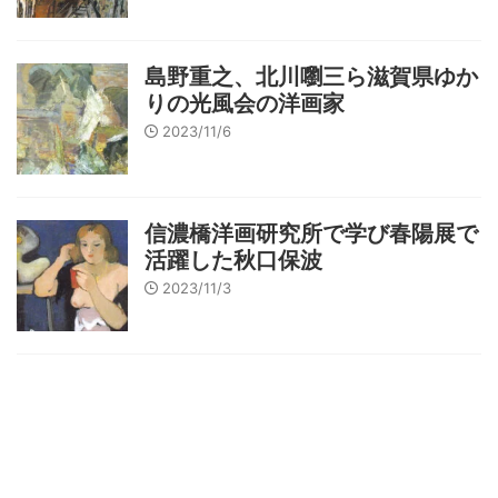
島野重之、北川嚠三ら滋賀県ゆか
りの光風会の洋画家
2023/11/6
信濃橋洋画研究所で学び春陽展で
活躍した秋口保波
2023/11/3