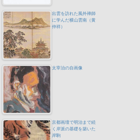
出雲を訪れた風外禅師
に学んだ横山雲南（黄
仲祥）
太宰治の自画像
京都画壇で明治まで続
く岸派の基礎を築いた
岸駒