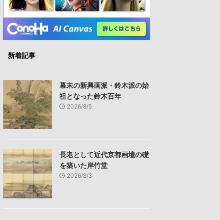
新着記事
幕末の新興画派・鈴木派の始
祖となった鈴木百年
2026/8/5
長老として近代京都画壇の礎
を築いた岸竹堂
2026/8/3