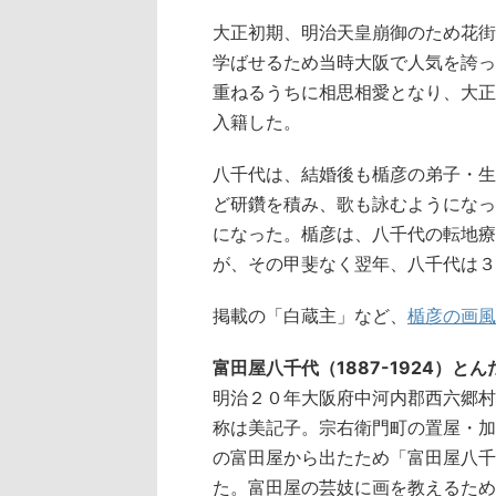
大正初期、明治天皇崩御のため花街
学ばせるため当時大阪で人気を誇っ
重ねるうちに相思相愛となり、大正
入籍した。
八千代は、結婚後も楯彦の弟子・生
ど研鑽を積み、歌も詠むようになっ
になった。楯彦は、八千代の転地療
が、その甲斐なく翌年、八千代は３
掲載の「白蔵主」など、
楯彦の画風
富田屋八千代（1887-1924）と
明治２０年大阪府中河内郡西六郷村
称は美記子。宗右衛門町の置屋・加
の富田屋から出たため「富田屋八千
た。富田屋の芸妓に画を教えるため