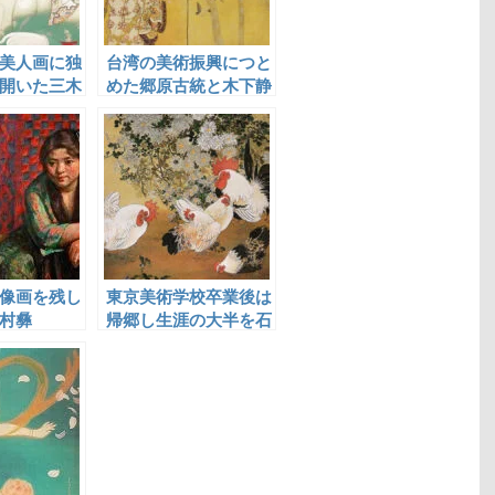
美人画に独
台湾の美術振興につと
開いた三木
めた郷原古統と木下静
涯
像画を残し
東京美術学校卒業後は
村彝
帰郷し生涯の大半を石
川での美術教育にささ
げた安井雪光