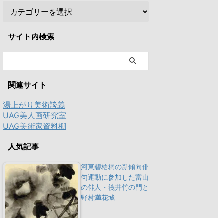
サイト内検索
関連サイト
湯上がり美術談義
UAG美人画研究室
UAG美術家資料棚
人気記事
河東碧梧桐の新傾向俳
句運動に参加した富山
の俳人・筏井竹の門と
野村満花城