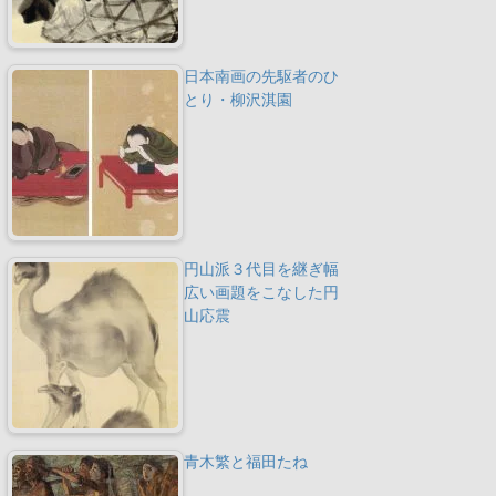
日本南画の先駆者のひ
とり・柳沢淇園
円山派３代目を継ぎ幅
広い画題をこなした円
山応震
青木繁と福田たね