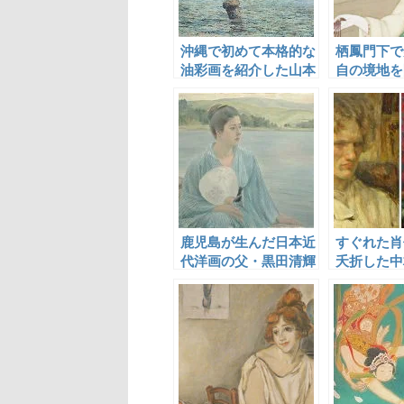
沖縄で初めて本格的な
栖鳳門下で
油彩画を紹介した山本
自の境地を
森之助
翠山
鹿児島が生んだ日本近
すぐれた肖
代洋画の父・黒田清輝
夭折した中