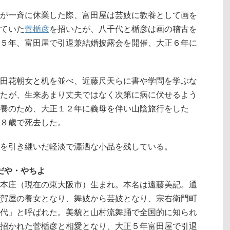
が一斉に休業した際、富田屋は芸妓に教養として画を
ていた
菅楯彦
を招いたが、八千代と楯彦は画の稽古を
５年、富田屋で引退兼結婚披露会を開催、大正６年に
田花朝女と机を並べ、近藤尺天らに書や学問を学ぶな
たが、生来あまり丈夫ではなく次第に病に伏せるよう
養のため、大正１２年に義母を伴い山陰旅行をした
８歳で死去した。
を引き継いだ軽淡で瀟洒な小品を残している。
んだや・やちよ
本庄（現在の東大阪市）生まれ。本名は遠藤美記。通
賀屋の養女となり、舞妓から芸妓となり、宗右衛門町
代」と呼ばれた。美貌と山村流舞踊で全国的に知られ
招かれた菅楯彦と相愛となり、大正５年富田屋で引退