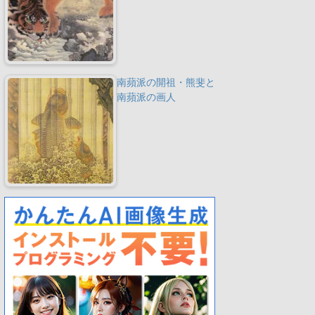
南蘋派の開祖・熊斐と
南蘋派の画人