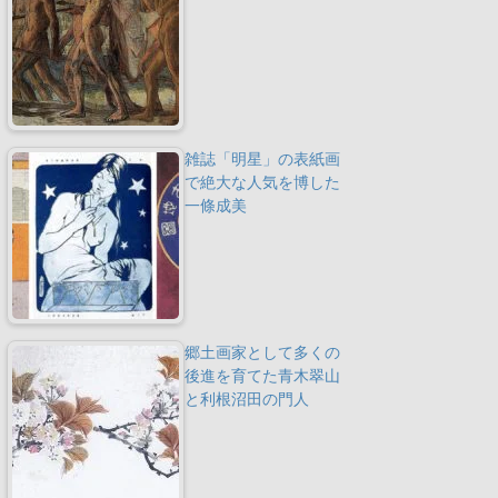
雑誌「明星」の表紙画
で絶大な人気を博した
一條成美
郷土画家として多くの
後進を育てた青木翠山
と利根沼田の門人