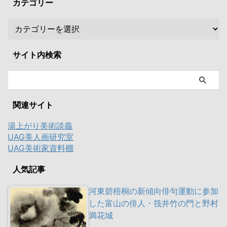
カテゴリー
サイト内検索
関連サイト
湯上がり美術談義
UAG美人画研究室
UAG美術家資料棚
人気記事
河東碧梧桐の新傾向俳句運動に参加
した富山の俳人・筏井竹の門と野村
満花城