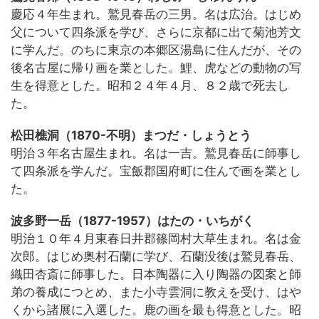
慶応４年生まれ。鷲見春岳の三男。名は広治。はじめ
父について四条派を学び、さらに京都に出て菊池芳文
に学んだ。のちに東京の本郷区湯島に住んだが、その
後名古屋に帰り画を業とした。鯉、虎などの動物の写
生を得意とした。昭和２４年４月、８２歳で死去し
た。
松田樵洞（1870-不明）まつだ・しょうとう
明治３年名古屋生まれ。名は一吉。鷲見春岳に師事し
て四条派を学んだ。宝飯郡国府町に住んで画を業とし
た。
波多野一岳（1877-1957）はたの・いちがく
明治１０年４月東春日井郡篠岡村大草生まれ。名は金
次郎。はじめ奥村石蘭に学び、石蘭没後は鷲見春岳、
織田杏斎に師事した。日本陶器に入り陶器の図案と師
弟の養成につとめ、また小寺雲洞に教えを受け、はや
くから諸展に入選した。鹿の画を最も得意とした。昭