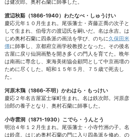
は健次郎。奥村石蘭に師事した。
渡辺秋谿（1866-1940）わたなべ・しゅうけい
慶応元年１０月生まれ。尾張藩士・斉藤正喬の次子と
して生まれ、伯母方の渡辺氏を嗣いだ。名は永吉。は
じめ奥村石蘭に四条派の画法を学び、のちに
久保田米
僊
に師事し、京都府立画学校教授となった。その後名
古屋に戻り仙洞画塾を開き多くの門人を育てた。晩年
は南画に専念し、東海美術協会顧問として中京画壇の
ために尽くした。昭和１５年５月、７５歳で死去し
た。
河原木鶏（1866-不明）かわはら・もっけい
慶応２年名古屋冨士塚町生まれ。名は鉄次郎。河原彦
治郎の養子となり、奥村石蘭に師事した。
小寺雲洞（1871-1930）こでら・うんとう
明治４年１２月生まれ。尾張藩士・小寺竹洲の子。名
は鈴彦。はじめ奥村石蘭の門に入り四条派を修め、の