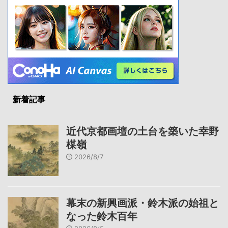
新着記事
近代京都画壇の土台を築いた幸野
楳嶺
2026/8/7
幕末の新興画派・鈴木派の始祖と
なった鈴木百年