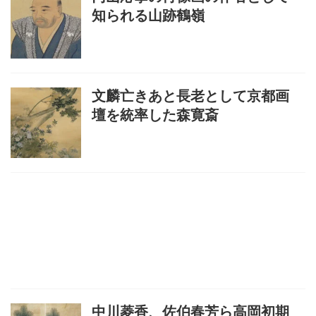
知られる山跡鶴嶺
文麟亡きあと長老として京都画
壇を統率した森寛斎
中川菱香、佐伯春芳ら高岡初期