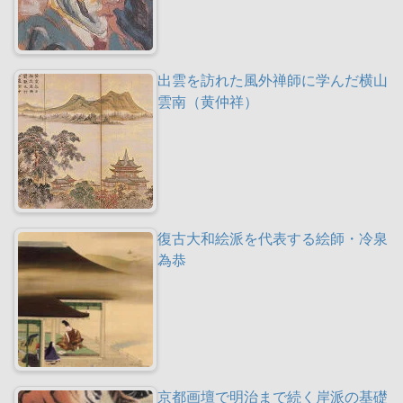
出雲を訪れた風外禅師に学んだ横山
雲南（黄仲祥）
復古大和絵派を代表する絵師・冷泉
為恭
京都画壇で明治まで続く岸派の基礎