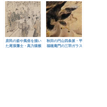
庶民の姿や風俗を描い
秋田の円山四条派・平
た尾張藩士・高力猿猴
福穂庵門の三羽ガラス
庵