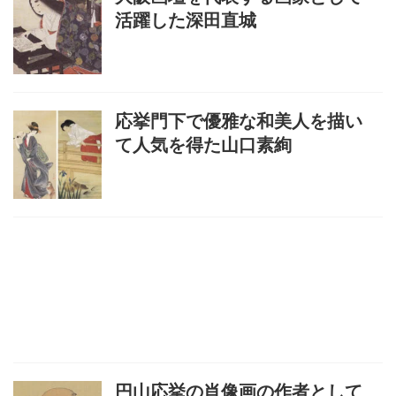
活躍した深田直城
応挙門下で優雅な和美人を描い
て人気を得た山口素絢
円山応挙の肖像画の作者として