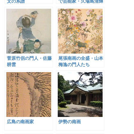
文の系譜
で芸能家・久場島清輝
菅原竹侶の門人・佐藤
尾張南画の全盛・山本
耕雲
梅逸の門人たち
広島の南画家
伊勢の南画