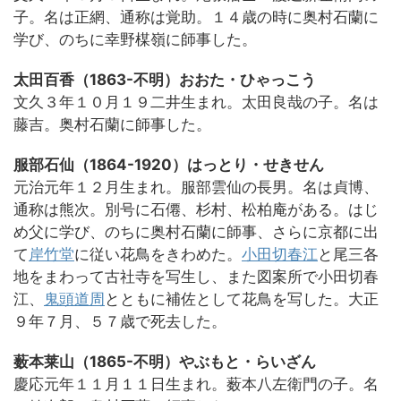
子。名は正網、通称は覚助。１４歳の時に奥村石蘭に
学び、のちに幸野楳嶺に師事した。
太田百香（1863-不明）おおた・ひゃっこう
文久３年１０月１９二井生まれ。太田良哉の子。名は
藤吉。奥村石蘭に師事した。
服部石仙（1864-1920）はっとり・せきせん
元治元年１２月生まれ。服部雲仙の長男。名は貞博、
通称は熊次。別号に石僊、杉村、松柏庵がある。はじ
め父に学び、のちに奥村石蘭に師事、さらに京都に出
て
岸竹堂
に従い花鳥をきわめた。
小田切春江
と尾三各
地をまわって古社寺を写生し、また図案所で小田切春
江、
鬼頭道周
とともに補佐として花鳥を写した。大正
９年７月、５７歳で死去した。
薮本莱山（1865-不明）やぶもと・らいざん
慶応元年１１月１１日生まれ。薮本八左衛門の子。名