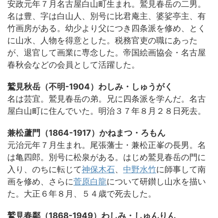
安政元年７月名古屋白山町生まれ。鷲見春岳の二男。
名は豊、字は白山人、別号に比君庵主、婆娑亭主、有
竹画房がある。幼少より父につき四条派を修め、とく
に山水、人物を得意とした。税務官吏の職にあった
が、退官して画業に専念した。帝国絵画協会・名古屋
春秋会などの会員として活躍した。
鷲見秋岳（不明-1904）わしみ・しゅうがく
名は芸宜。鷲見春岳の弟。兄に四条派を学んだ。名古
屋白山町に住んでいた。明治３７年８月２８日死去。
兼松蘆門（1864-1917）かねまつ・ろもん
元治元年７月生まれ。尾張藩士・兼松正峯の長男。名
は亀四郎。別号に松泉がある。はじめ鷲見春岳の門に
入り、のちに転じて
神保木石
、
中野水竹
に師事して南
画を修め、さらに
菅原白龍
について研鑚し山水を描い
た。大正６年８月、５４歳で死去した。
鷲見春鄰（1868-1949）わしみ・しゅんりん