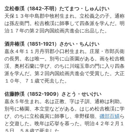
立松春渓（1842-不明）たてまつ・しゅんけい
天保１３年中島郡中牧村生まれ。立松義之の子。通称
は孫左衛門。松吉樵渓に師事して四条派を学んだ。明
治１７年の第２回内国絵画共進会に出品した。
酒井椿渓（1851-1921）さかい・ちんけい
嘉永４年１１月丹羽郡小口村生まれ。庄屋・市郎兵衛
の長男。名は唯一。別号に山茶園がある。画を松吉樵
渓、奥村石蘭に学び、のちに川端玉章の門に入り四条
派を学んだ。第２回内国絵画共進会で受賞した。大正
１０年、７１歳で死去した。
佐藤静渓（1852-1909）さとう・せいけい
嘉永５年生まれ。名は正教、字は子訓、通称は利助。
別号に椿園、本立堂などがある。はじめ松吉樵渓に学
び、のちに立松義寅に師事し、幸野楳嶺、
磯部百鱗
ら
と交遊した。晩年は応挙を慕った。明治４２年２月１
５日、５８歳で死去した。