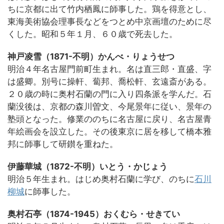
ちに京都に出て竹内栖鳳に師事した。鶏を得意とし、
東海美術協会理事長などをつとめ中京画壇のために尽
くした。昭和５年１月、６０歳で死去した。
神戸凌雪（1871-不明）かんべ・りょうせつ
明治４年名古屋門前町生まれ。名は直三郎・直盛、字
は盛卿。別号に操軒、蔔邦、喬松軒、玄遠斎がある。
２０歳の時に奥村石蘭の門に入り四条派を学んだ。石
蘭没後は、京都の森川曽文、今尾景年に従い、景年の
塾頭となった。修業ののちに名古屋に戻り、名古屋青
年絵画会を設立した。その後東京に居を移して橋本雅
邦に師事して研鑚を重ねた。
伊藤華城（1872-不明）いとう・かじょう
明治５年生まれ。はじめ奥村石蘭に学び、のちに
石川
柳城
に師事した。
奥村石亭（1874-1945）おくむら・せきてい