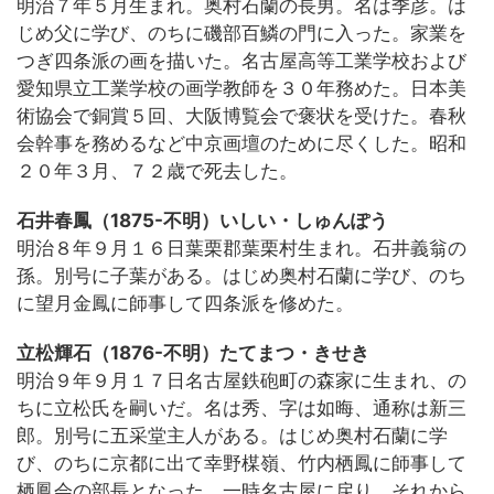
明治７年５月生まれ。奥村石蘭の長男。名は季彦。は
じめ父に学び、のちに磯部百鱗の門に入った。家業を
つぎ四条派の画を描いた。名古屋高等工業学校および
愛知県立工業学校の画学教師を３０年務めた。日本美
術協会で銅賞５回、大阪博覧会で褒状を受けた。春秋
会幹事を務めるなど中京画壇のために尽くした。昭和
２０年３月、７２歳で死去した。
石井春鳳（1875-不明）いしい・しゅんぽう
明治８年９月１６日葉栗郡葉栗村生まれ。石井義翁の
孫。別号に子葉がある。はじめ奥村石蘭に学び、のち
に望月金鳳に師事して四条派を修めた。
立松輝石（1876-不明）たてまつ・きせき
明治９年９月１７日名古屋鉄砲町の森家に生まれ、の
ちに立松氏を嗣いだ。名は秀、字は如晦、通称は新三
郎。別号に五采堂主人がある。はじめ奥村石蘭に学
び、のちに京都に出て幸野楳嶺、竹内栖鳳に師事して
栖鳳会の部長となった。一時名古屋に戻り、それから