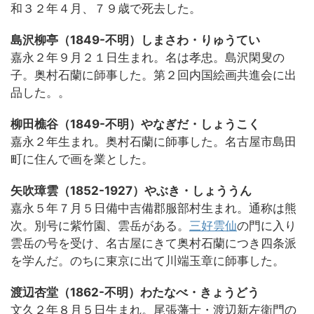
和３２年４月、７９歳で死去した。
島沢柳亭（1849-不明）しまさわ・りゅうてい
嘉永２年９月２１日生まれ。名は孝忠。島沢閑叟の
子。奥村石蘭に師事した。第２回内国絵画共進会に出
品した。。
柳田樵谷（1849-不明）やなぎだ・しょうこく
嘉永２年生まれ。奥村石蘭に師事した。名古屋市島田
町に住んで画を業とした。
矢吹璋雲（1852-1927）やぶき・しょううん
嘉永５年７月５日備中吉備郡服部村生まれ。通称は熊
次。別号に紫竹園、雲岳がある。
三好雲仙
の門に入り
雲岳の号を受け、名古屋にきて奥村石蘭につき四条派
を学んだ。のちに東京に出て川端玉章に師事した。
渡辺杏堂（1862-不明）わたなべ・きょうどう
文久２年８月５日生まれ。尾張藩士・渡辺新左衛門の