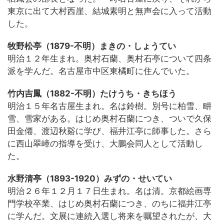
東京に出て大村西崖、結城素明と無声会に入って活動
した。
牧野松亭（1879-不明）まきの・しょうてい
明治１２年生まれ。奥村石蘭、奥村石亭について四条
派を学んだ。名古屋市中区東橘町に住んでいた。
竹内吉鳳（1882-不明）たけうち・きちほう
明治１５年名古屋生まれ。名は鈴樹。別号に柏雪、畊
雪、雪家がある。はじめ奥村石蘭につき、ついで久保
田金僊、渡辺秋谿に学び、福井江亭に師事した。さら
に西山翠嶂の指導を受け、大鵬会同人として活動し
た。
水野清亭（1893-1920）みずの・せいてい
明治２６年１２月１７日生まれ。名は清。京都絵画専
門学校卒業、はじめ奥村石蘭につき、のちに福井江亭
に学んだ。文展に連続入選し将来を嘱望されたが、大