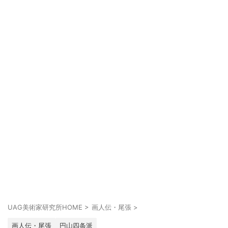
UAG美術家研究所HOME
>
画人伝・尾張
>
画人伝・尾張
円山四条派