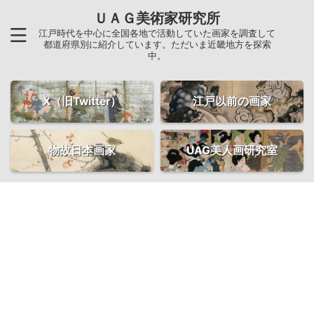
ＵＡＧ美術家研究所
江戸時代を中心に全国各地で活動していた画家を調査して
都道府県別に紹介しています。ただいま近畿地方を探索
中。
X（旧Twitter）
江戸以前の画家
物故日本画家
UAG美人画研究室