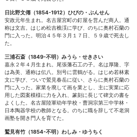
日比野文僊（1854-1912）ひびの・ぶんせん
安政元年生まれ。名古屋宮町の釘屋を営んだ商人。通
称は文吉。はじめ松吉樵渓に学び、のちに奥村石蘭の
門に入った。明治４５年３月１７日、５９歳で死去し
た。
三浦石斎（1849-不明）みうら・せきさい
嘉永２年４月生まれ。尾張藩石工の子。名は厚隆、字
は為美、通称は伝八。別号に雲鶴がる。はじめ若林素
文に学び、ついで鷲見春岳に従い、さらに奥村石蘭の
門に入った。家業を廃して画を業とし、主に実業に応
用した図案模様に力を入れ、篆刻に長じて碑文の書を
よくした。名古屋陸軍幼年学校・曹洞宗第三中学林・
日本陶器学校の教師となる。のちに職を辞して不老洞
画塾を開き門人を育てた。
鷲見有竹（1854-不明）わしみ・ゆうちく