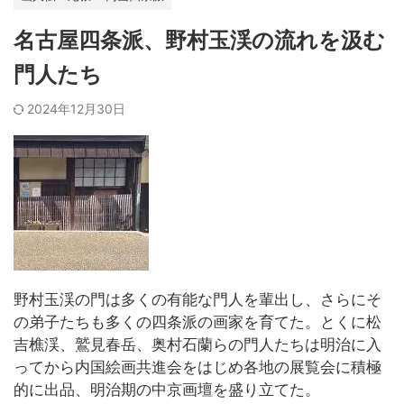
名古屋四条派、野村玉渓の流れを汲む
門人たち
2024年12月30日
野村玉渓の門は多くの有能な門人を輩出し、さらにそ
の弟子たちも多くの四条派の画家を育てた。とくに松
吉樵渓、鷲見春岳、奥村石蘭らの門人たちは明治に入
ってから内国絵画共進会をはじめ各地の展覧会に積極
的に出品、明治期の中京画壇を盛り立てた。