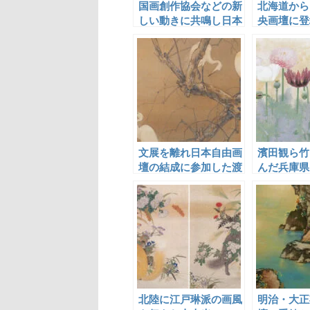
国画創作協会などの新
北海道から
しい動きに共鳴し日本
央画壇に登
画と西洋画を融合した
画家・筆谷
実験的技法を模索した
山下摩起
文展を離れ日本自由画
濱田観ら竹
壇の結成に参加した渡
んだ兵庫県
辺公観
本画家
北陸に江戸琳派の画風
明治・大正