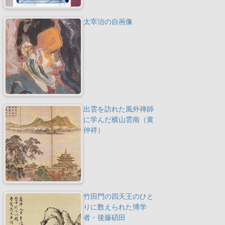
太宰治の自画像
出雲を訪れた風外禅師
に学んだ横山雲南（黄
仲祥）
竹田門の四天王のひと
りに数えられた博学
者・後藤碩田