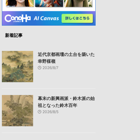
新着記事
近代京都画壇の土台を築いた
幸野楳嶺
2026/8/7
幕末の新興画派・鈴木派の始
祖となった鈴木百年
2026/8/5