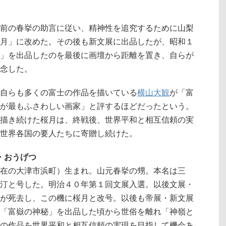
前の春挙の助言に従い、精神性を追究するために山梨
月」に改めた。その後も新文展に出品したが、昭和１
」を出品したのを最後に画壇から距離を置き、自らが
念した。
自らも多くの富士の作品を描いている
横山大観
が「富
が最もふさわしい画家」と評するほどだったという。
描き続けた桜月は、終戦後、世界平和と相互信頼の実
世界各国の要人たちに寄贈し続けた。
と・おうげつ
在の大津市浜町）生まれ。山元春挙の甥。本名は三
汀と号した。明治４０年第１回文展入選。以後文展・
が死去し、この機に桜月と改号。以後も帝展・新文展
「富嶽の神秘」を出品した頃から世俗を離れ「神嶺と
の作品を世界平和と相互信頼の実現を目指して機会あ