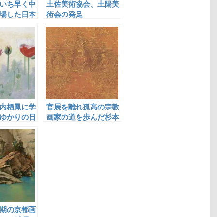
いち早く中
土佐美術協会、土陽美
場した日本
術会の発足
等観
内栖鳳に学
官展を離れ孤高の宗教
ゆかりの日
画家の道を歩んだ杉本
哲郎
期の京都画