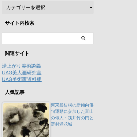
サイト内検索
関連サイト
湯上がり美術談義
UAG美人画研究室
UAG美術家資料棚
人気記事
河東碧梧桐の新傾向俳
句運動に参加した富山
の俳人・筏井竹の門と
野村満花城