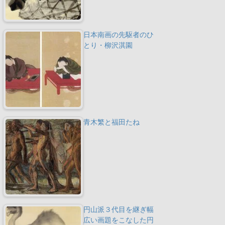
日本南画の先駆者のひ
とり・柳沢淇園
青木繁と福田たね
円山派３代目を継ぎ幅
広い画題をこなした円