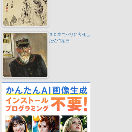
３０歳でパリに客死し
た佐伯祐三