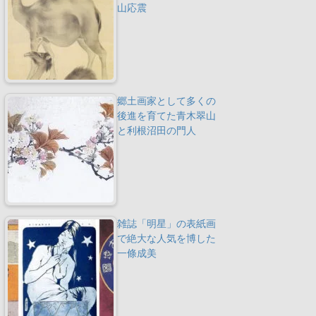
山応震
郷土画家として多くの
後進を育てた青木翠山
と利根沼田の門人
雑誌「明星」の表紙画
で絶大な人気を博した
一條成美