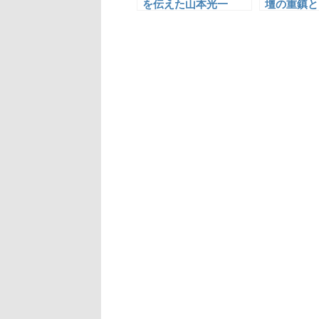
を伝えた山本光一
壇の重鎮と
た山元春挙