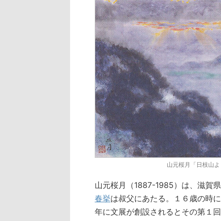
山元桜月「日枝山よ
山元桜月（1887-1985）は、
春挙
は叔父にあたる。１６歳の時に
年に文展が創設されるとその第１回