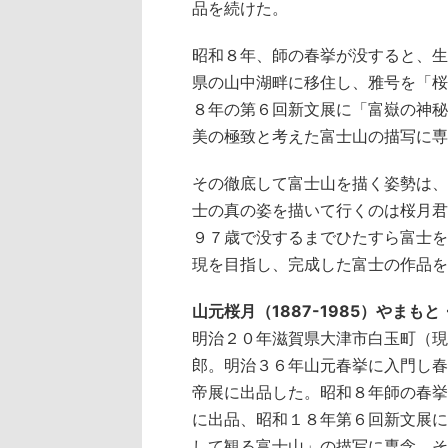
品を続けた。
昭和８年、師の春挙が没すると、生
県の山中湖畔に移住し、雅号を「桜
８年の第６回新文展に「富嶽の神秘
美の極致と考えた富士山の描写に専
その徹底して富士山を描く姿勢は、
士の真の姿を描いて行くのは桜月君
９７歳で没するまでひたすら富士を
現を目指し、完成した富士の作品を
山元桜月（1887-1985）やまも
明治２０年滋賀県大津市白玉町（現
郎。明治３６年山元春挙に入門し春
帝展に出品した。昭和８年師の春挙
に出品、昭和１８年第６回新文展に
して観る富士山」の描写に専念。そ