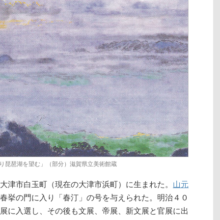
り琵琶湖を望む」（部分）滋賀県立美術館蔵
滋賀県大津市白玉町（現在の大津市浜町）に生まれた。
山元
春挙の門に入り「春汀」の号を与えられた。明治４０
展に入選し、その後も文展、帝展、新文展と官展に出