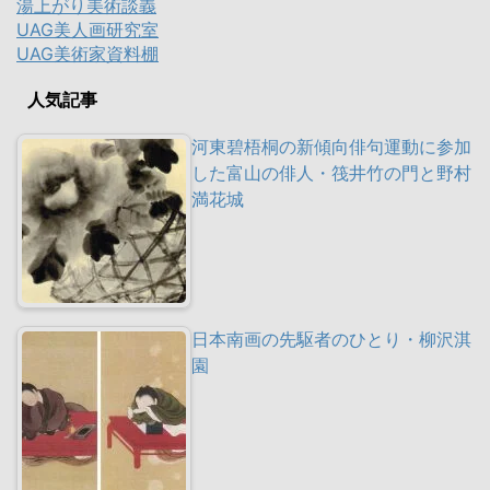
湯上がり美術談義
UAG美人画研究室
UAG美術家資料棚
人気記事
河東碧梧桐の新傾向俳句運動に参加
した富山の俳人・筏井竹の門と野村
満花城
日本南画の先駆者のひとり・柳沢淇
園