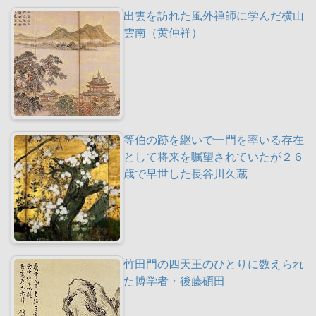
出雲を訪れた風外禅師に学んだ横山
雲南（黄仲祥）
等伯の跡を継いで一門を率いる存在
として将来を嘱望されていたが２６
歳で早世した長谷川久蔵
竹田門の四天王のひとりに数えられ
た博学者・後藤碩田