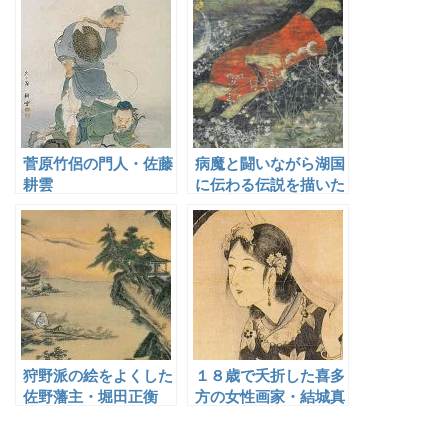
菅原竹侶の門人・佐藤
病魔と闘いながら湖国
耕雲
に伝わる伝説を描いた
三橋節子
狩野派の絵をよくした
１８歳で夭折した喜多
佐野藩主・堀田正衡
方の女性画家・結城真
沙子