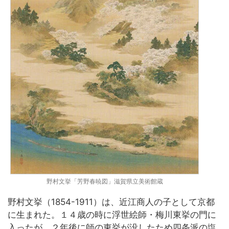
野村文挙「芳野春暁図」滋賀県立美術館蔵
野村文挙（1854-1911）は、近江商人の子として京都
に生まれた。１４歳の時に浮世絵師・梅川東挙の門に
入ったが、２年後に師の東挙が没したため四条派の塩