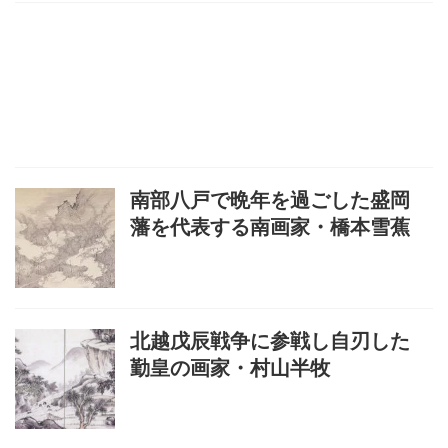
南部八戸で晩年を過ごした盛岡
藩を代表する南画家・橋本雪蕉
北越戊辰戦争に参戦し自刃した
勤皇の画家・村山半牧