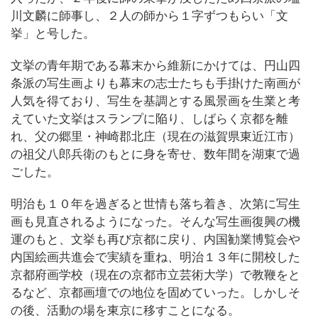
川文麟に師事し、２人の師から１字ずつもらい「文
挙」と号した。
文挙の青年期である幕末から維新にかけては、円山四
条派の写生画よりも幕末の志士たちも手掛けた南画が
人気を得ており、写生を基調とする風景画を生業と考
えていた文挙はスランプに陥り、しばらく京都を離
れ、父の郷里・神崎郡北庄（現在の滋賀県東近江市）
の祖父八郎兵衛のもとに身を寄せ、数年間を湖東で過
ごした。
明治も１０年を過ぎると世情も落ち着き、次第に写生
画も見直されるようになった。そんな写生画復興の機
運のもと、文挙も再び京都に戻り、内国勧業博覧会や
内国絵画共進会で実績を重ね、明治１３年に開校した
京都府画学校（現在の京都市立芸術大学）で教鞭をと
るなど、京都画壇での地位を固めていった。しかしそ
の後、活動の場を東京に移すことになる。