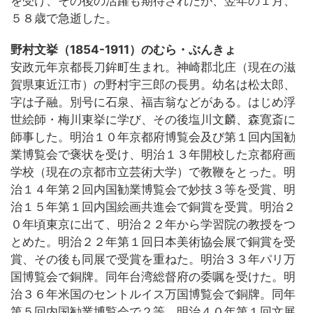
を受け、その後の活躍も期待されたが、翌年の１月、
５８歳で急逝した。
野村文挙（1854-1911）のむら・ぶんきょ
安政元年京都長刀鉾町生まれ。神崎郡北庄（現在の滋
賀県東近江市）の野村宇三郎の長男。幼名は松太郎、
字は子融。別号に石泉、福吉翁などがある。はじめ浮
世絵師・梅川東挙に学び、その後塩川文麟、森寛斎に
師事した。明治１０年京都府博覧会及び第１回内国勧
業博覧会で褒状を受け、明治１３年開校した京都府画
学校（現在の京都市立芸術大学）で教鞭をとった。明
治１４年第２回内国勧業博覧会で妙技３等を受賞、明
治１５年第１回内国絵画共進会で銅賞を受賞。明治２
０年頃東京に出て、明治２２年から学習院の教授をつ
とめた。明治２２年第１回日本美術協会展で銅賞を受
賞、その後も同展で受賞を重ねた。明治３３年パリ万
国博覧会で銅牌。同年台湾総督府の委嘱を受けた。明
治３６年米国のセントルイス万国博覧会で銅牌。同年
第５回内国勧業博覧会で２等。明治４０年第１回文展