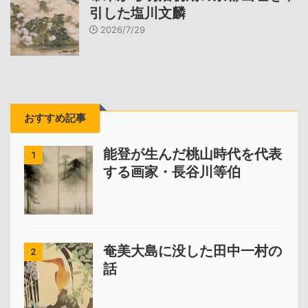
引した塩川文麟
2026/7/29
おすすめ記事
能登が生んだ桃山時代を代表
1
する画家・長谷川等伯
奄美大島に没した田中一村の
2
話