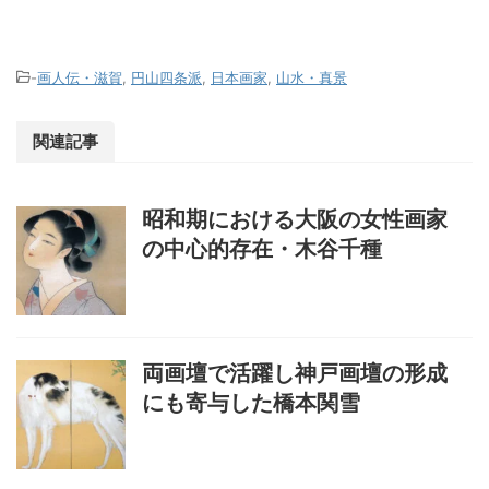
-
画人伝・滋賀
,
円山四条派
,
日本画家
,
山水・真景
関連記事
昭和期における大阪の女性画家
の中心的存在・木谷千種
両画壇で活躍し神戸画壇の形成
にも寄与した橋本関雪