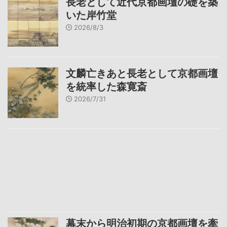
長老として近代京都画壇の礎を築
いた岸竹堂
2026/8/3
文麟亡きあと長老として京都画壇
を統率した森寛斎
2026/7/31
幕末から明治初期の京都画壇を牽