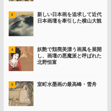
新しい日本画を追求して近代
3
日本画壇を牽引した横山大観
妖艶で頽廃美漂う画風を展開
4
し、画壇の悪魔派と呼ばれた
北野恒富
室町水墨画の最高峰・雪舟
5