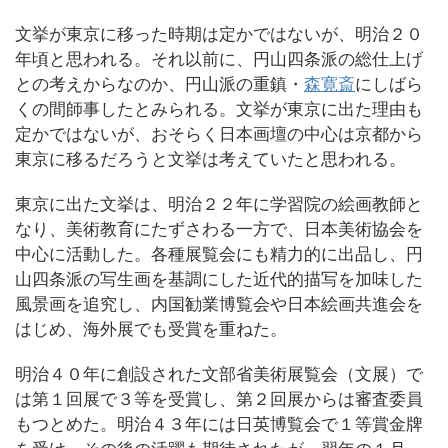
文挙が東京に移った時期は定かではないが、明治２０
年頃と思われる。それ以前に、円山四条派の総仕上げ
との考えからなのか、円山派の重鎮・
森寛斎
にしばら
くの間師事したとみられる。文挙が東京に出た理由も
定かではないが、おそらく日本画壇の中心は京都から
東京に移るだろうと文挙は考えていたと思われる。
東京に出た文挙は、明治２２年に学習院の絵画教師と
なり、美術教育にたずさわる一方で、日本美術協会を
中心に活動した。各種展覧会にも精力的に出品し、円
山四条派の写生画を基調にした近代的描写を加味した
風景画を追究し、内国勧業博覧会や日本絵画共進会を
はじめ、海外展でも受賞を重ねた。
明治４０年に創設された文部省美術展覧会（文展）で
は第１回展で３等を受賞し、第２回展からは審査委員
もつとめた。明治４３年には日英博覧会で１等賞金牌