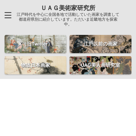
ＵＡＧ美術家研究所
江戸時代を中心に全国各地で活動していた画家を調査して
都道府県別に紹介しています。ただいま近畿地方を探索
中。
X（旧Twitter）
江戸以前の画家
物故日本画家
UAG美人画研究室