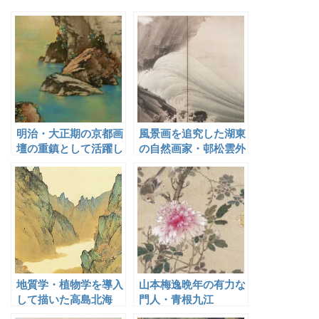
明治・大正期の京都画
風景画を追究した湖東
壇の重鎮として活躍し
の自然画家・邨松雲外
た山元春挙
地質学・植物学を導入
山本梅逸晩年の有力な
して描いた高島北海
門人・青根九江