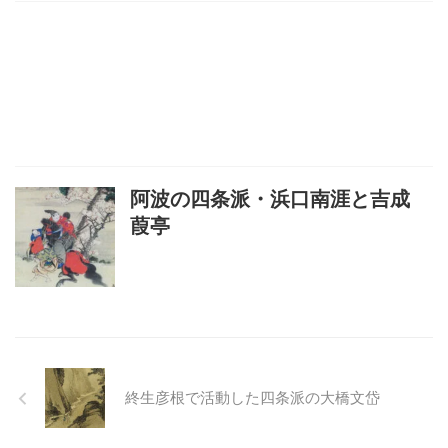
阿波の四条派・浜口南涯と吉成
葭亭
終生彦根で活動した四条派の大橋文岱