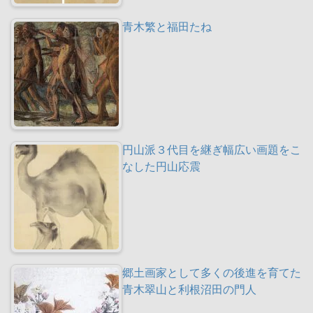
青木繁と福田たね
円山派３代目を継ぎ幅広い画題をこ
なした円山応震
郷土画家として多くの後進を育てた
青木翠山と利根沼田の門人