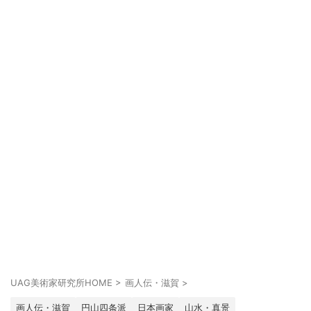
UAG美術家研究所HOME
>
画人伝・滋賀
>
画人伝・滋賀
円山四条派
日本画家
山水・真景