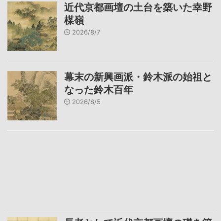
近代京都画壇の土台を築いた幸野
楳嶺
2026/8/7
幕末の新興画派・鈴木派の始祖と
なった鈴木百年
2026/8/5