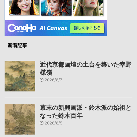
新着記事
近代京都画壇の土台を築いた幸野
楳嶺
2026/8/7
幕末の新興画派・鈴木派の始祖と
なった鈴木百年
2026/8/5