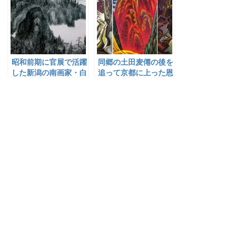
昭和前期に官展で活躍
同郷の土田麦僊の後を
した新潟の南画家・白
追って京都に上った恩
倉嘉入と横尾深林人
田耕作