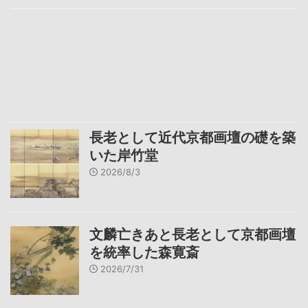
長老として近代京都画壇の礎を築
いた岸竹堂
2026/8/3
文麟亡きあと長老として京都画壇
を統率した森寛斎
2026/7/31