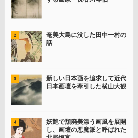
奄美大島に没した田中一村の
2
話
新しい日本画を追求して近代
3
日本画壇を牽引した横山大観
妖艶で頽廃美漂う画風を展開
4
し、画壇の悪魔派と呼ばれた
北野恒富