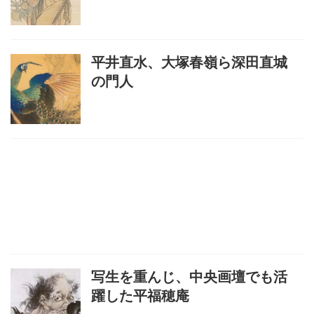
平井直水、大塚春嶺ら深田直城
の門人
写生を重んじ、中央画壇でも活
躍した平福穂庵