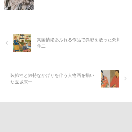
異国情緒あふれる作品で異彩を放った粥川
伸二
装飾性と独特なかげりを伴う人物画を描い
た玉城末一