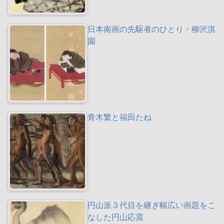
日本南画の先駆者のひとり・柳沢淇
園
青木繁と福田たね
円山派３代目を継ぎ幅広い画題をこ
なした円山応震