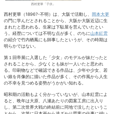
西村更華「子供」
西村更華（1896?-不明）は、大阪で活動し、
岡本大更
の門に学んだとされることから、大阪か大阪近辺に生
まれたと思われる。生家は下駄屋を営んでいたとい
う。経歴については不明な点が多く、のちに
山本紅雲
の紹介で竹内栖鳳にも師事したというが、その時期は
明らかではない。
第１回帝展に入選した「少女」のモデルが妹だったと
されることから、少なくとも妹が一人いたと思われ
る。印刷物などで確認できる作品は、少年や少女、若
い娘を肖像的に描いた作品が多く、その作風から人生
の不幸を見つめる姿勢がうかがい知れる。
昭和期の活動もよく分かっていないが、山本紅雲によ
ると、晩年は大原、八瀬あたりの図案工房に出入り
し、第二次世界大戦の終結前に同地で没したというこ
とから、次第に日本画から遠ざかり図案の仕事に傾い