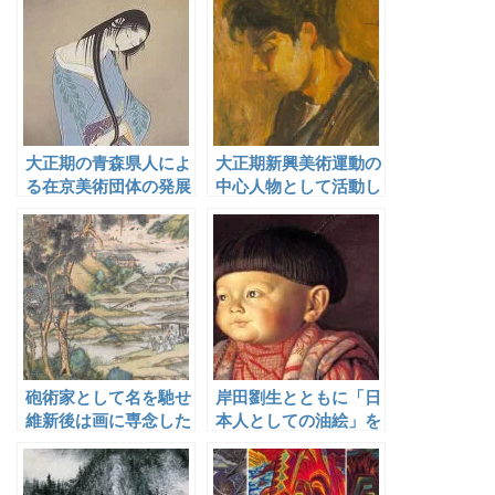
大正期の青森県人によ
大正期新興美術運動の
る在京美術団体の発展
中心人物として活動し
に寄与した竹森節堂
たが、三科展瓦解後は
絵画制作から離れた木
下秀一郎
砲術家として名を馳せ
岸田劉生とともに「日
維新後は画に専念した
本人としての油絵」を
田結荘千里
追求した椿貞雄