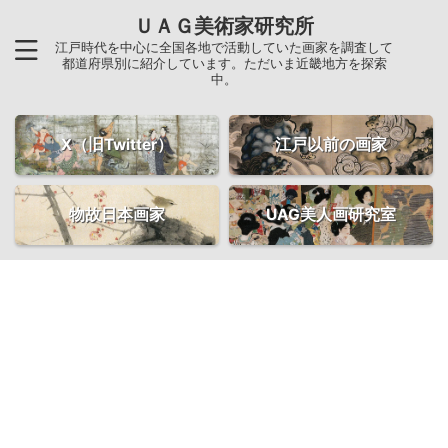
ＵＡＧ美術家研究所
江戸時代を中心に全国各地で活動していた画家を調査して
都道府県別に紹介しています。ただいま近畿地方を探索
中。
X（旧Twitter）
江戸以前の画家
物故日本画家
UAG美人画研究室