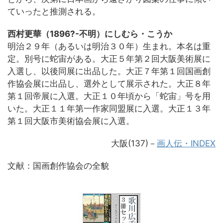
ていったと推測される。
西村更華（1896?-不明）にしむら・こうか
明治２９年（あるいは明治３０年）生まれ。本名は重
定。別号に蛇宙がある。大正５年第２回大阪美術展に
入選し、以後同展に出品した。大正７年第１回国画創
作協会展に出品し、選外として展示された。大正８年
第１回帝展に入選。大正１０年頃から「蛇宙」号を用
いた。大正１１年第一作家同盟展に入選。大正１３年
第１回大阪市美術協会展に入選。
大阪(137)－
画人伝・INDEX
文献：国画創作協会の全貌