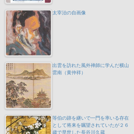
太宰治の自画像
出雲を訪れた風外禅師に学んだ横山
雲南（黄仲祥）
等伯の跡を継いで一門を率いる存在
として将来を嘱望されていたが２６
歳で早世した長谷川久蔵