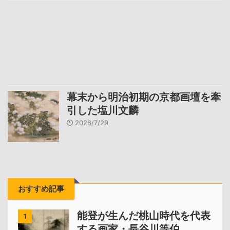
幕末から明治初期の京都画壇を牽
引した塩川文麟
2026/7/29
おすすめ記事
能登が生んだ桃山時代を代表
1
する画家・長谷川等伯