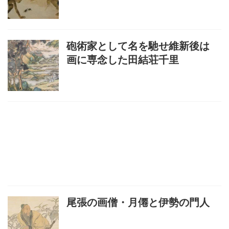
砲術家として名を馳せ維新後は
画に専念した田結荘千里
尾張の画僧・月僊と伊勢の門人