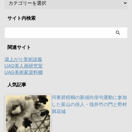
サイト内検索
関連サイト
湯上がり美術談義
UAG美人画研究室
UAG美術家資料棚
人気記事
河東碧梧桐の新傾向俳句運動に参加
した富山の俳人・筏井竹の門と野村
満花城