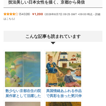
技法美しい日本女性を描く、京都から発信
(
54328
)
￥1,200
(2026年8月7日 09:25 GMT +09:00 時点 -
詳細
はこちら
)
こんな記事も読まれています
数少ない京都在住の院
異国情緒あふれる作品
展作家として活躍した
で異彩を放った粥川伸
小林柯白
二