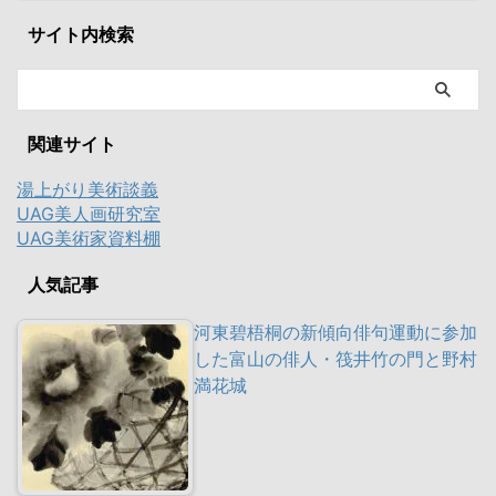
サイト内検索
関連サイト
湯上がり美術談義
UAG美人画研究室
UAG美術家資料棚
人気記事
河東碧梧桐の新傾向俳句運動に参加
した富山の俳人・筏井竹の門と野村
満花城