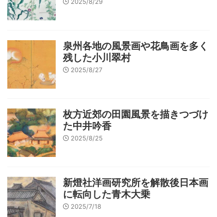
2025/8/29
泉州各地の風景画や花鳥画を多く
残した小川翠村
2025/8/27
枚方近郊の田園風景を描きつづけ
た中井吟香
2025/8/25
新燈社洋画研究所を解散後日本画
に転向した青木大乗
2025/7/18