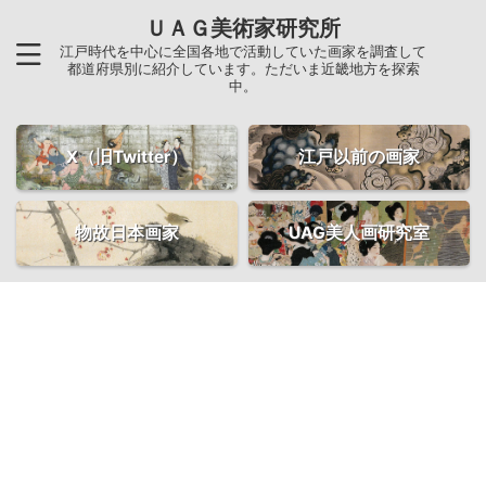
ＵＡＧ美術家研究所
江戸時代を中心に全国各地で活動していた画家を調査して
都道府県別に紹介しています。ただいま近畿地方を探索
中。
X（旧Twitter）
江戸以前の画家
物故日本画家
UAG美人画研究室