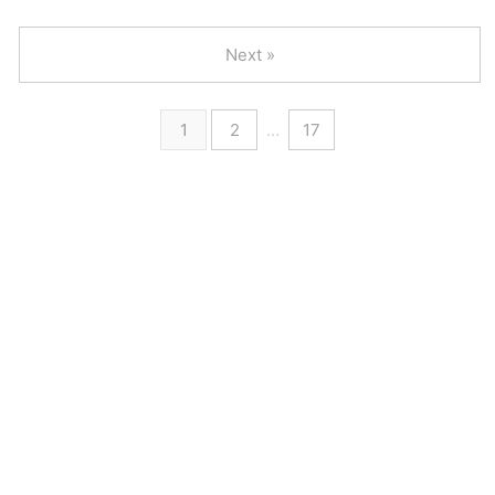
Next »
1
2
…
17