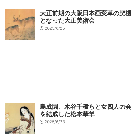
大正前期の大阪日本画変革の契機
となった大正美術会
2025/6/25
島成園、木谷千種らと女四人の会
を結成した松本華羊
2025/6/23