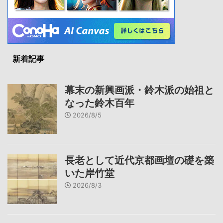
新着記事
幕末の新興画派・鈴木派の始祖と
なった鈴木百年
2026/8/5
長老として近代京都画壇の礎を築
いた岸竹堂
2026/8/3