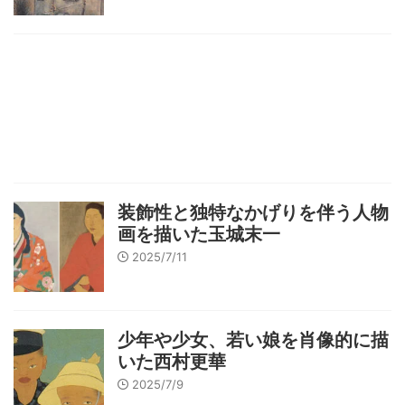
装飾性と独特なかげりを伴う人物
画を描いた玉城末一
2025/7/11
少年や少女、若い娘を肖像的に描
いた西村更華
2025/7/9