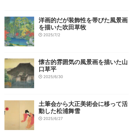
洋画的だが装飾性を帯びた風景画
を描いた吹田草牧
2025/7/2
懐古的雰囲気の風景画を描いた山
口草平
2025/6/30
土筆会から大正美術会に移って活
動した松浦舞雪
2025/6/27