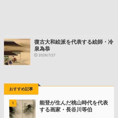
復古大和絵派を代表する絵師・冷
泉為恭
2026/7/27
おすすめ記事
能登が生んだ桃山時代を代表
1
する画家・長谷川等伯