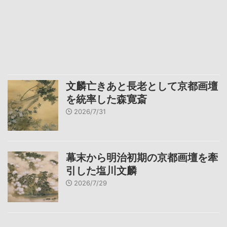
文麟亡きあと長老として京都画壇
を統率した森寛斎
2026/7/31
幕末から明治初期の京都画壇を牽
引した塩川文麟
2026/7/29