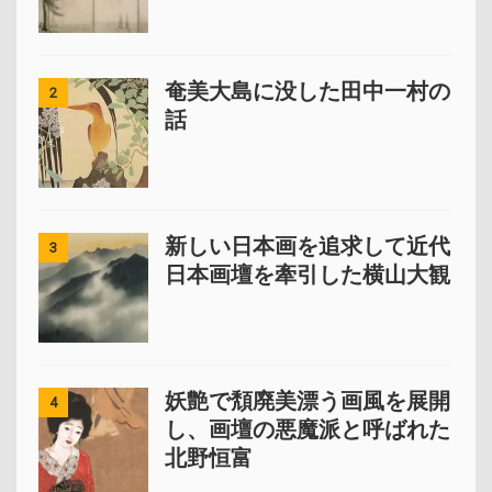
奄美大島に没した田中一村の
2
話
新しい日本画を追求して近代
3
日本画壇を牽引した横山大観
妖艶で頽廃美漂う画風を展開
4
し、画壇の悪魔派と呼ばれた
北野恒富