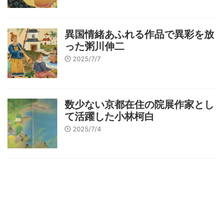
異国情緒あふれる作品で異彩を放
った粥川伸二
2025/7/7
数少ない京都在住の院展作家とし
て活躍した小林柯白
2025/7/4