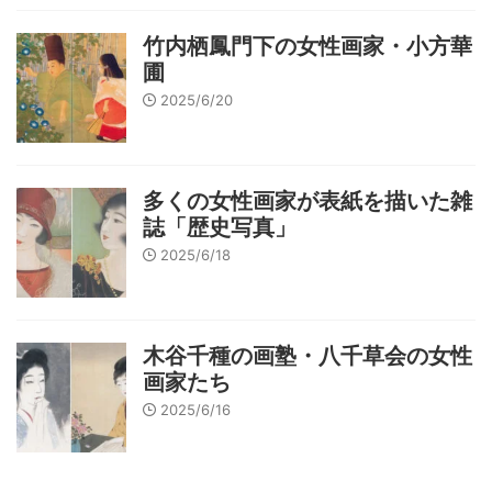
竹内栖鳳門下の女性画家・小方華
圃
2025/6/20
多くの女性画家が表紙を描いた雑
誌「歴史写真」
2025/6/18
木谷千種の画塾・八千草会の女性
画家たち
2025/6/16