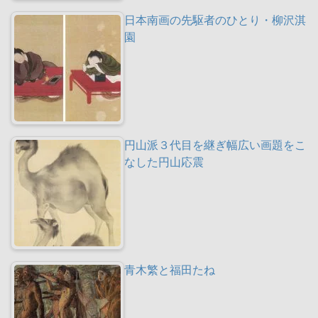
日本南画の先駆者のひとり・柳沢淇
園
円山派３代目を継ぎ幅広い画題をこ
なした円山応震
青木繁と福田たね