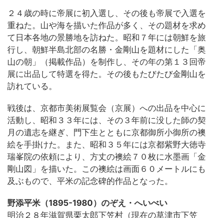
２４歳の時に帝展に初入選し、その後も帝展で入選を
重ねた。山や海を描いた作品が多く、その題材を求め
て日本各地の景勝地を訪ねた。昭和７年には朝鮮を旅
行し、朝鮮半島北部の名勝・金剛山を題材にした「奥
山の朝」（掲載作品）を制作し、その年の第１３回帝
展に出品して特選を得た。その後もたびたび金剛山を
訪れている。
戦後は、京都市美術展覧会（京展）への出品を中心に
活動し、昭和３３年には、その３年前に没した師の契
月の遺志を継ぎ、門下生とともに京都御所小御所の襖
絵を手掛けた。また、昭和３５年には京都紫野大徳寺
瑞峯院の依頼により、方丈の襖絵７０枚に水墨画「金
剛山図」を描いた。この襖絵は画面６０メートルにも
及ぶもので、平米の記念碑的作品となった。
野添平米（1895-1980）のぞえ・へいべい
明治２８年滋賀県栗太郎下笠村（現在の草津市下笠