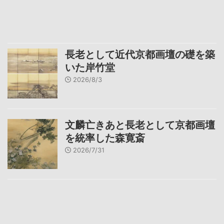
長老として近代京都画壇の礎を築
いた岸竹堂
2026/8/3
文麟亡きあと長老として京都画壇
を統率した森寛斎
2026/7/31