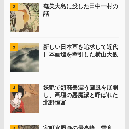
奄美大島に没した田中一村の
2
話
新しい日本画を追求して近代
3
日本画壇を牽引した横山大観
妖艶で頽廃美漂う画風を展開
4
し、画壇の悪魔派と呼ばれた
北野恒富
室町水墨画の最高峰・雪舟
5