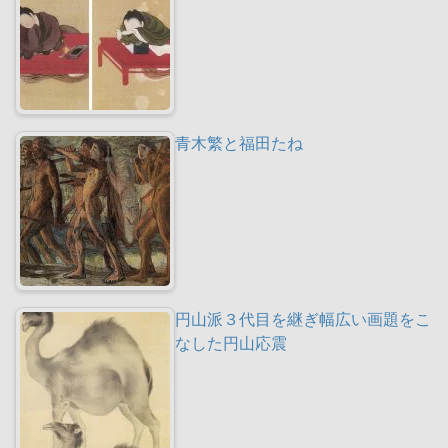
青木繁と福田たね
円山派３代目を継ぎ幅広い画題をこ
なした円山応震