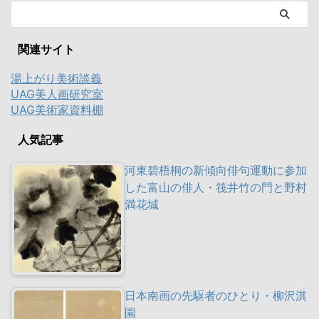
関連サイト
湯上がり美術談義
UAG美人画研究室
UAG美術家資料棚
人気記事
河東碧梧桐の新傾向俳句運動に参加
した富山の俳人・筏井竹の門と野村
満花城
日本南画の先駆者のひとり・柳沢淇
園