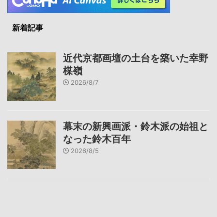
新着記事
近代京都画壇の土台を築いた幸野
楳嶺
2026/8/7
幕末の新興画派・鈴木派の始祖と
なった鈴木百年
2026/8/5