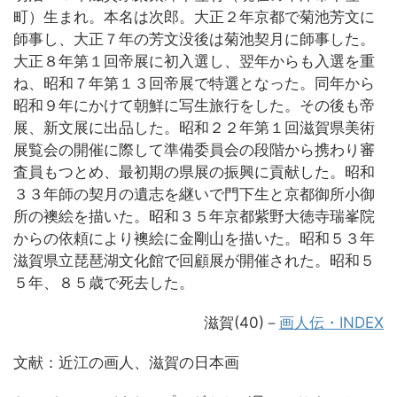
町）生まれ。本名は次郎。大正２年京都で菊池芳文に
師事し、大正７年の芳文没後は菊池契月に師事した。
大正８年第１回帝展に初入選し、翌年からも入選を重
ね、昭和７年第１３回帝展で特選となった。同年から
昭和９年にかけて朝鮮に写生旅行をした。その後も帝
展、新文展に出品した。昭和２２年第１回滋賀県美術
展覧会の開催に際して準備委員会の段階から携わり審
査員もつとめ、最初期の県展の振興に貢献した。昭和
３３年師の契月の遺志を継いで門下生と京都御所小御
所の襖絵を描いた。昭和３５年京都紫野大徳寺瑞峯院
からの依頼により襖絵に金剛山を描いた。昭和５３年
滋賀県立琵琶湖文化館で回顧展が開催された。昭和５
５年、８５歳で死去した。
滋賀(40)－
画人伝・INDEX
文献：近江の画人、滋賀の日本画