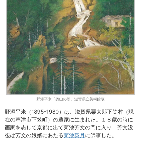
野添平米「奥山の朝」滋賀県立美術館蔵
野添平米（1895-1980）は、滋賀県栗太郎下笠村（現
在の草津市下笠町）の農家に生まれた。１８歳の時に
画家を志して京都に出て菊池芳文の門に入り、芳文没
後は芳文の娘婿にあたる
菊池契月
に師事した。