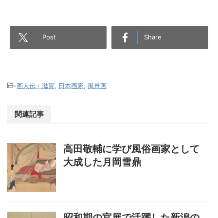
Post
Share
-
画人伝・滋賀
,
日本画家
,
風景画
関連記事
高田敬輔に学び風俗画家として
大成した月岡雪鼎
昭和期の官展で活躍した新潟の