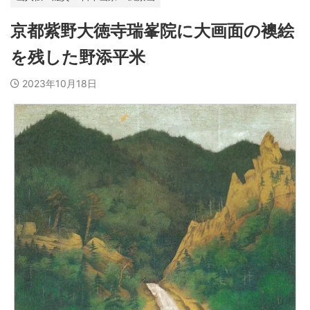
京都紫野大徳寺瑞峯院に大画面の襖絵
を残した野添平米
2023年10月18日