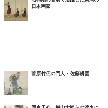
日本画家
菅原竹侶の門人・佐藤耕雲
岡倉天心、横山大観らの渡米に