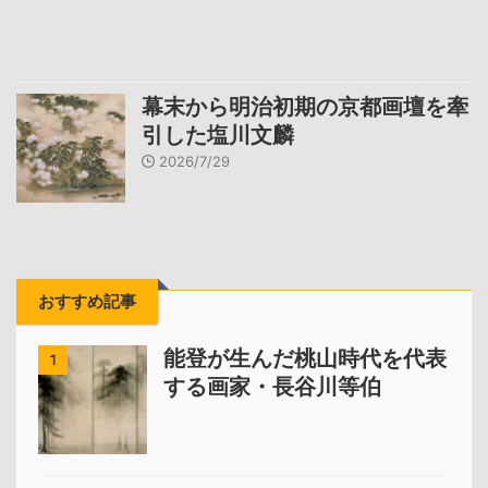
幕末から明治初期の京都画壇を牽
引した塩川文麟
2026/7/29
おすすめ記事
能登が生んだ桃山時代を代表
1
する画家・長谷川等伯