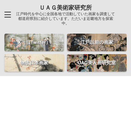
ＵＡＧ美術家研究所
江戸時代を中心に全国各地で活動していた画家を調査して
都道府県別に紹介しています。ただいま近畿地方を探索
中。
X（旧Twitter）
江戸以前の画家
物故日本画家
UAG美人画研究室