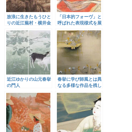
放浪に生きたもうひと
「日本的フォーヴ」と
りの近江蕪村・横井金
呼ばれた表現様式を展
谷
開した画家のひとりと
して、淡泊な味わいを
持つ独自の画境を開拓
した鈴木千久馬
近江ゆかりの山元春挙
春挙に学び師風とは異
の門人
なる多様な作品を残し
た柴田晩葉