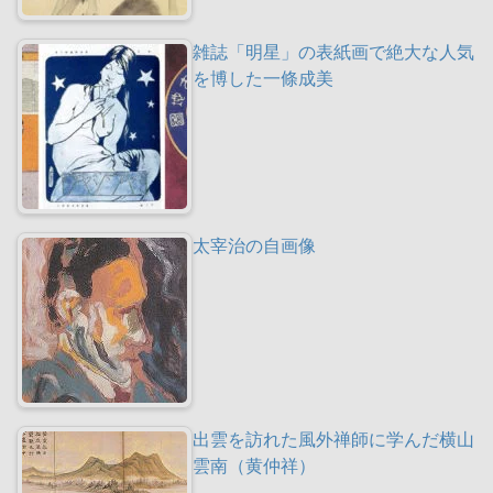
雑誌「明星」の表紙画で絶大な人気
を博した一條成美
太宰治の自画像
出雲を訪れた風外禅師に学んだ横山
雲南（黄仲祥）