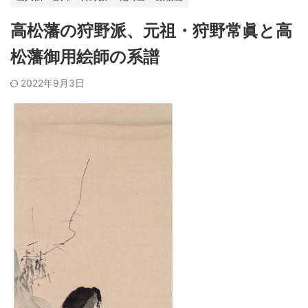
高松藩の狩野派、元祖・狩野常眞と高
松藩御用絵師の系譜
2022年9月3日