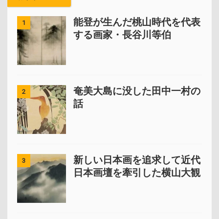
能登が生んだ桃山時代を代表
1
する画家・長谷川等伯
奄美大島に没した田中一村の
2
話
新しい日本画を追求して近代
3
日本画壇を牽引した横山大観