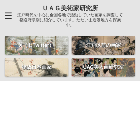
ＵＡＧ美術家研究所
江戸時代を中心に全国各地で活動していた画家を調査して
都道府県別に紹介しています。ただいま近畿地方を探索
中。
X（旧Twitter）
江戸以前の画家
物故日本画家
UAG美人画研究室