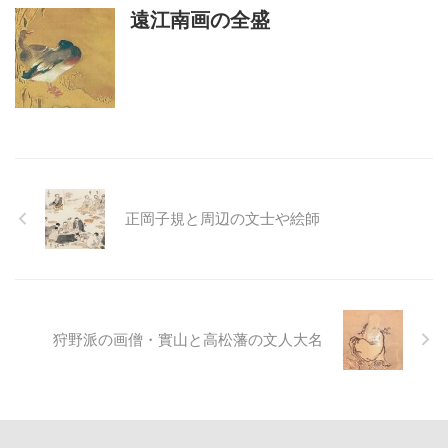
遠江南画の全盛
正岡子規と周辺の文士や絵師
狩野派の画僧・實山と高松藩の文人大名