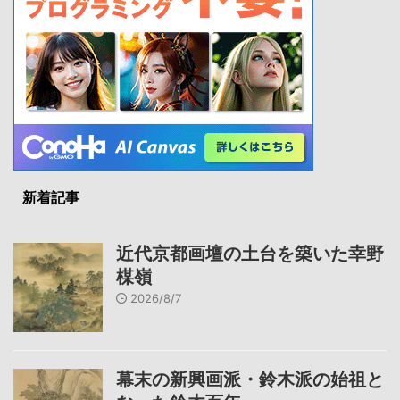
新着記事
近代京都画壇の土台を築いた幸野
楳嶺
2026/8/7
幕末の新興画派・鈴木派の始祖と