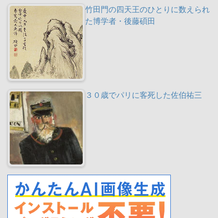
竹田門の四天王のひとりに数えられ
た博学者・後藤碩田
３０歳でパリに客死した佐伯祐三