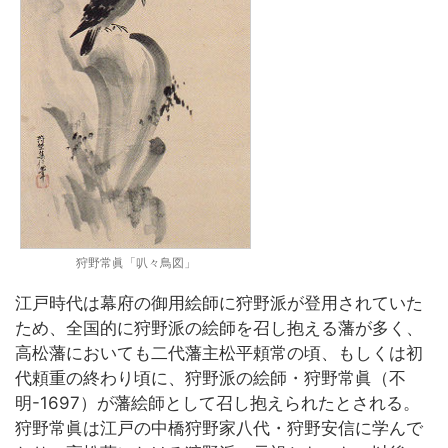
狩野常眞「叭々鳥図」
江戸時代は幕府の御用絵師に狩野派が登用されていた
ため、全国的に狩野派の絵師を召し抱える藩が多く、
高松藩においても二代藩主松平頼常の頃、もしくは初
代頼重の終わり頃に、狩野派の絵師・狩野常眞（不
明-1697）が藩絵師として召し抱えられたとされる。
狩野常眞は江戸の中橋狩野家八代・狩野安信に学んで