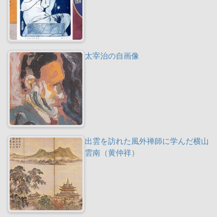
太宰治の自画像
出雲を訪れた風外禅師に学んだ横山
雲南（黄仲祥）