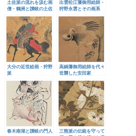
土佐派の流れを汲む画
出雲松江藩御用絵師・
僧・鶴洲と讃岐の土佐
狩野永雲とその画系
派
大分の近世絵画・狩野
高鍋藩御用絵師を代々
派
世襲した安田家
春木南湖と讃岐の門人
三熊派の伝統を守って