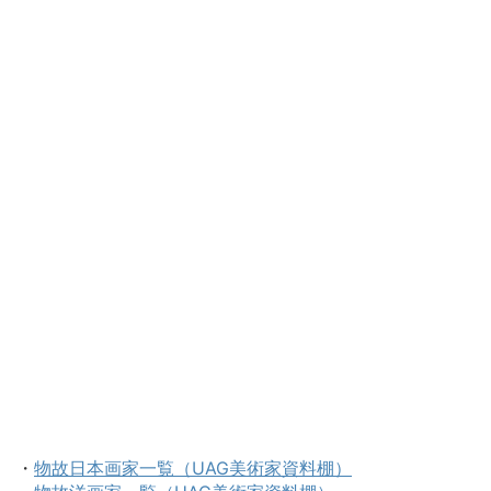
・
物故日本画家一覧（UAG美術家資料棚）