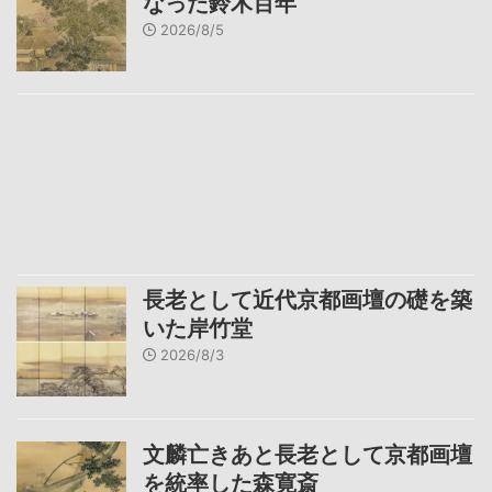
なった鈴木百年
2026/8/5
長老として近代京都画壇の礎を築
いた岸竹堂
2026/8/3
文麟亡きあと長老として京都画壇
を統率した森寛斎