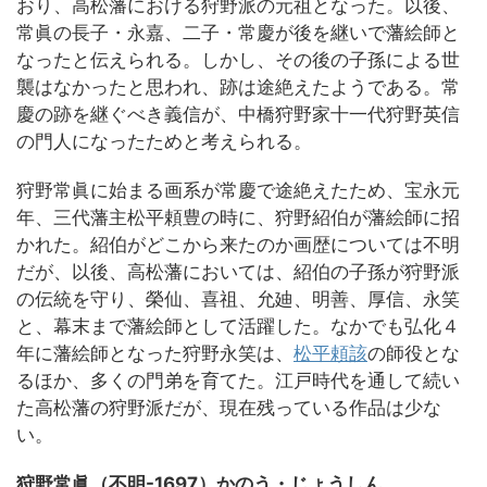
おり、高松藩における狩野派の元祖となった。以後、
常眞の長子・永嘉、二子・常慶が後を継いで藩絵師と
なったと伝えられる。しかし、その後の子孫による世
襲はなかったと思われ、跡は途絶えたようである。常
慶の跡を継ぐべき義信が、中橋狩野家十一代狩野英信
の門人になったためと考えられる。
狩野常眞に始まる画系が常慶で途絶えたため、宝永元
年、三代藩主松平頼豊の時に、狩野紹伯が藩絵師に招
かれた。紹伯がどこから来たのか画歴については不明
だが、以後、高松藩においては、紹伯の子孫が狩野派
の伝統を守り、榮仙、喜祖、允廸、明善、厚信、永笑
と、幕末まで藩絵師として活躍した。なかでも弘化４
年に藩絵師となった狩野永笑は、
松平頼該
の師役とな
るほか、多くの門弟を育てた。江戸時代を通して続い
た高松藩の狩野派だが、現在残っている作品は少な
い。
狩野常眞（不明-1697）かのう・じょうしん