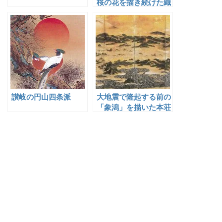
桜の花を描き続けた織
田瑟々
讃岐の円山四条派
大地震で隆起する前の
「象潟」を描いた本荘
画工の始祖・牧野永昌