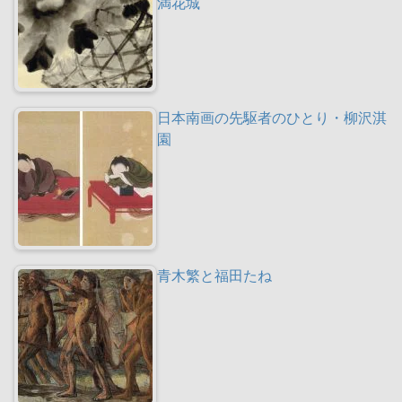
満花城
日本南画の先駆者のひとり・柳沢淇
園
青木繁と福田たね