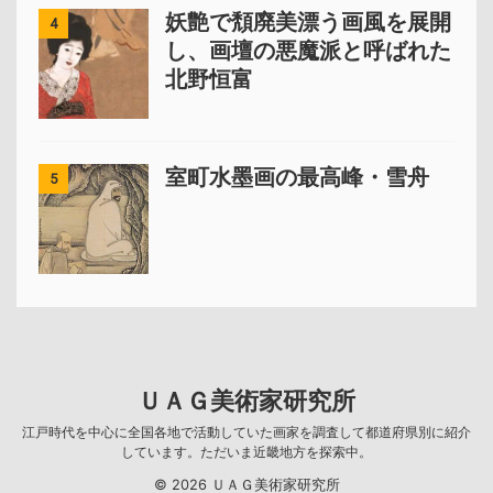
妖艶で頽廃美漂う画風を展開
4
し、画壇の悪魔派と呼ばれた
北野恒富
室町水墨画の最高峰・雪舟
5
ＵＡＧ美術家研究所
江戸時代を中心に全国各地で活動していた画家を調査して都道府県別に紹介
しています。ただいま近畿地方を探索中。
© 2026 ＵＡＧ美術家研究所