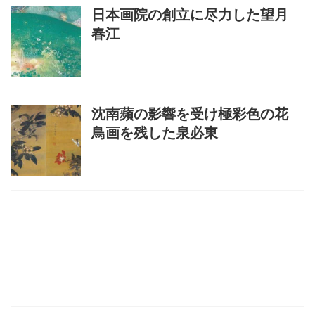
日本画院の創立に尽力した望月
春江
沈南蘋の影響を受け極彩色の花
鳥画を残した泉必東