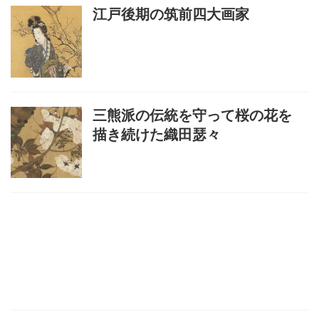
江戸後期の筑前四大画家
三熊派の伝統を守って桜の花を
描き続けた織田瑟々