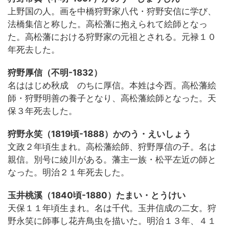
上野国の人。画を中橋狩野家八代・狩野安信に学び、
法橋集信と称した。高松藩に抱えられて絵師となっ
た。高松藩における狩野家の元祖とされる。元禄１０
年死去した。
狩野厚信（不明-1832）
名ははじめ秋成 のちに厚信。本姓は今西。高松藩絵
師・狩野明善の養子となり、高松藩絵師となった。天
保３年死去した。
狩野永笑（1819頃-1888）かのう・えいしょう
文政２年頃生まれ。高松藩絵師、狩野厚信の子。名は
親信。別号に綾川がある。藩主一族・松平左近の師と
なった。明治２１年死去した。
玉井桃溪（1840頃-1880）たまい・とうけい
天保１１年頃生まれ。名は千代。玉井信成の二女。狩
野永笑に師事し花卉鳥虫を描いた。明治１３年、４１