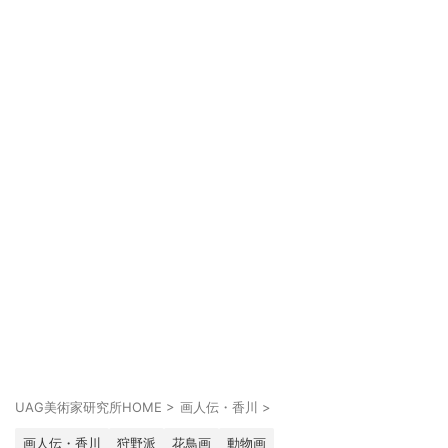
UAG美術家研究所HOME
>
画人伝・香川
>
画人伝・香川
狩野派
花鳥画
動物画