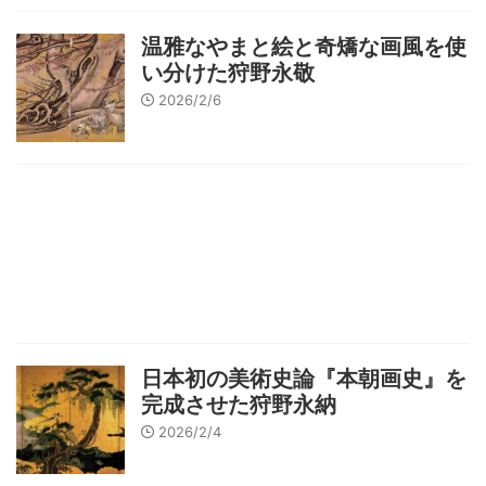
温雅なやまと絵と奇矯な画風を使
い分けた狩野永敬
2026/2/6
日本初の美術史論『本朝画史』を
完成させた狩野永納
2026/2/4