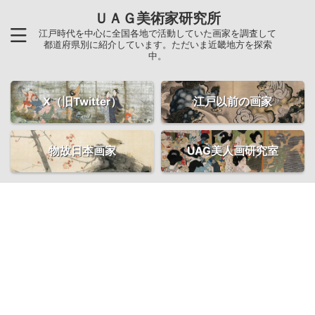
ＵＡＧ美術家研究所
江戸時代を中心に全国各地で活動していた画家を調査して
都道府県別に紹介しています。ただいま近畿地方を探索
中。
X（旧Twitter）
江戸以前の画家
物故日本画家
UAG美人画研究室