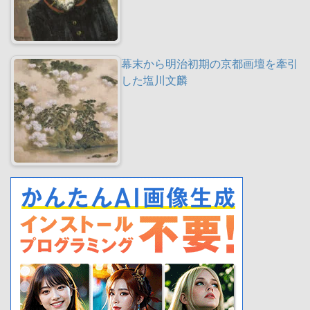
幕末から明治初期の京都画壇を牽引
した塩川文麟