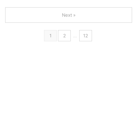
Next »
1
2
…
12