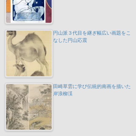
円山派３代目を継ぎ幅広い画題をこ
なした円山応震
田崎草雲に学び伝統的南画を描いた
岸浪柳渓