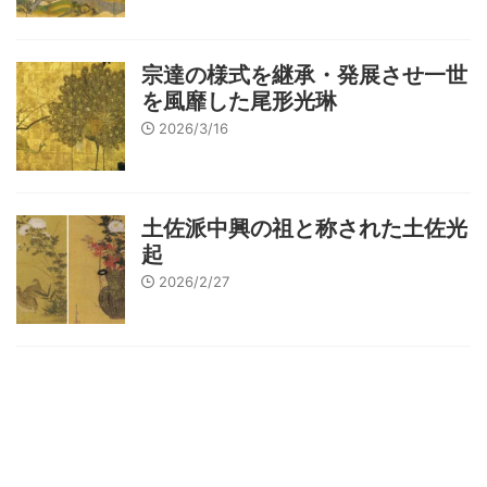
宗達の様式を継承・発展させ一世
を風靡した尾形光琳
2026/3/16
土佐派中興の祖と称された土佐光
起
2026/2/27