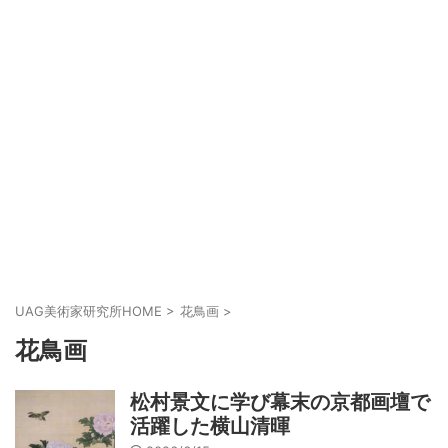
UAG美術家研究所HOME
>
花鳥画
>
花鳥画
松村景文に学び幕末の京都画壇で
活躍した横山清暉