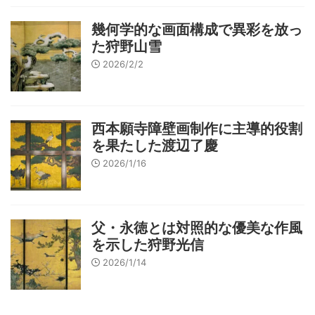
幾何学的な画面構成で異彩を放っ
た狩野山雪
2026/2/2
西本願寺障壁画制作に主導的役割
を果たした渡辺了慶
2026/1/16
父・永徳とは対照的な優美な作風
を示した狩野光信
2026/1/14