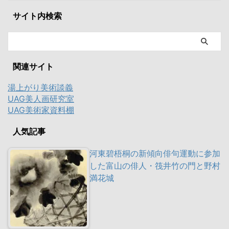
サイト内検索
関連サイト
湯上がり美術談義
UAG美人画研究室
UAG美術家資料棚
人気記事
河東碧梧桐の新傾向俳句運動に参加
した富山の俳人・筏井竹の門と野村
満花城