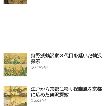
狩野派鶴沢家３代目を継いだ鶴沢
探索
2026/4/1
江戸から京都に移り探幽風を京都
に広めた鶴沢探鯨
2026/4/1