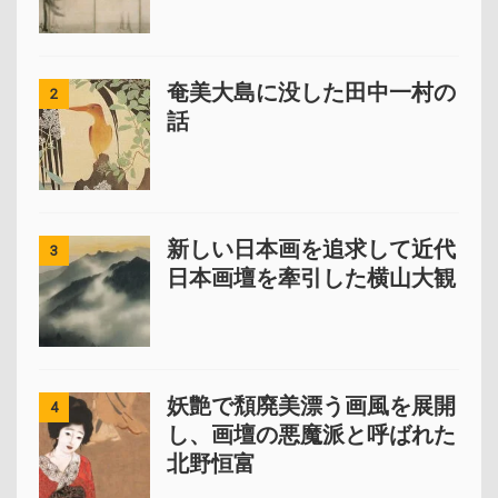
奄美大島に没した田中一村の
2
話
新しい日本画を追求して近代
3
日本画壇を牽引した横山大観
妖艶で頽廃美漂う画風を展開
4
し、画壇の悪魔派と呼ばれた
北野恒富