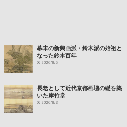
幕末の新興画派・鈴木派の始祖と
なった鈴木百年
2026/8/5
長老として近代京都画壇の礎を築
いた岸竹堂
2026/8/3