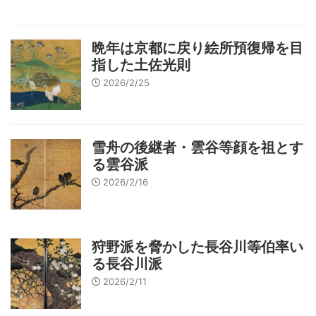
晩年は京都に戻り絵所預復帰を目
指した土佐光則
2026/2/25
雪舟の後継者・雲谷等顔を祖とす
る雲谷派
2026/2/16
狩野派を脅かした長谷川等伯率い
る長谷川派
2026/2/11