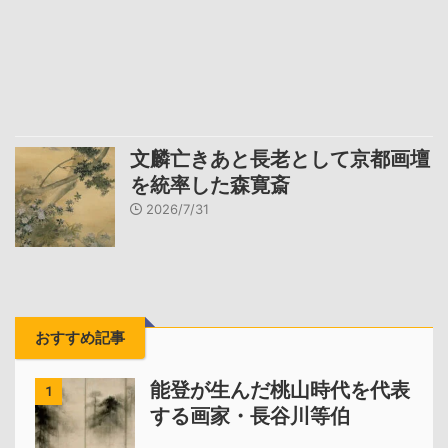
文麟亡きあと長老として京都画壇
を統率した森寛斎
2026/7/31
おすすめ記事
能登が生んだ桃山時代を代表
1
する画家・長谷川等伯