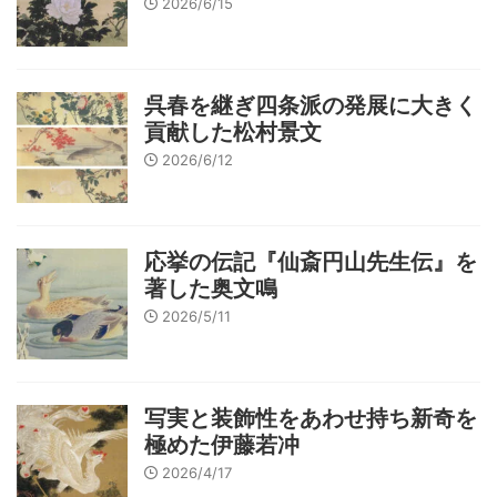
2026/6/15
呉春を継ぎ四条派の発展に大きく
貢献した松村景文
2026/6/12
応挙の伝記『仙斎円山先生伝』を
著した奥文鳴
2026/5/11
写実と装飾性をあわせ持ち新奇を
極めた伊藤若冲
2026/4/17