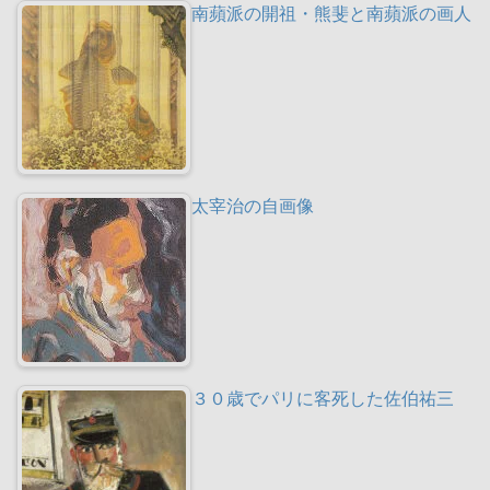
南蘋派の開祖・熊斐と南蘋派の画人
太宰治の自画像
３０歳でパリに客死した佐伯祐三