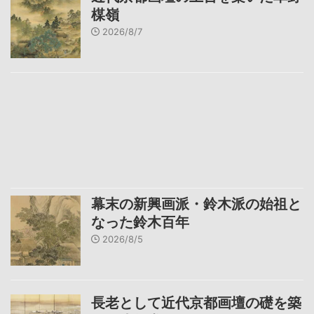
楳嶺
2026/8/7
幕末の新興画派・鈴木派の始祖と
なった鈴木百年
2026/8/5
長老として近代京都画壇の礎を築