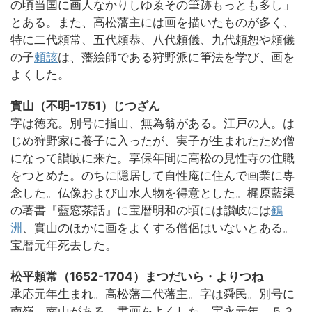
の頃当国に画人なかりしゆゑその筆跡もっとも多し」
とある。また、高松藩主には画を描いたものが多く、
特に二代頼常、五代頼恭、八代頼儀、九代頼恕や頼儀
の子
頼該
は、藩絵師である狩野派に筆法を学び、画を
よくした。
實山（不明-1751）じつざん
字は徳充。別号に指山、無為翁がある。江戸の人。は
じめ狩野家に養子に入ったが、実子が生まれたため僧
になって讃岐に来た。享保年間に高松の見性寺の住職
をつとめた。のちに隠居して自性庵に住んで画業に専
念した。仏像および山水人物を得意とした。梶原藍渠
の著書『藍窓茶話』に宝暦明和の頃には讃岐には
鶴
洲
、實山のほかに画をよくする僧侶はいないとある。
宝暦元年死去した。
松平頼常（1652-1704）まつだいら・よりつね
承応元年生まれ。高松藩二代藩主。字は舜民。別号に
南嶺、南山がある。書画をよくした。宝永元年、５３