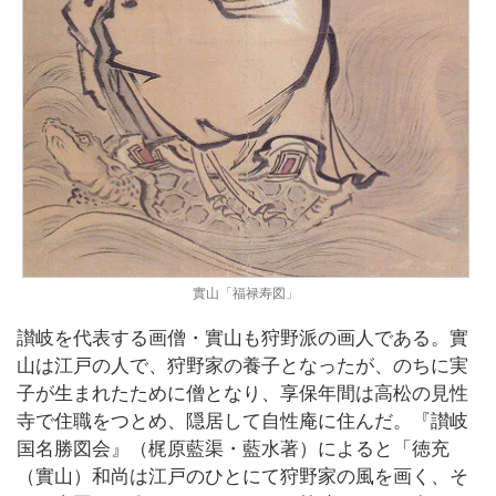
實山「福禄寿図」
讃岐を代表する画僧・實山も狩野派の画人である。實
山は江戸の人で、狩野家の養子となったが、のちに実
子が生まれたために僧となり、享保年間は高松の見性
寺で住職をつとめ、隠居して自性庵に住んだ。『讃岐
国名勝図会』（梶原藍渠・藍水著）によると「徳充
（實山）和尚は江戸のひとにて狩野家の風を画く、そ