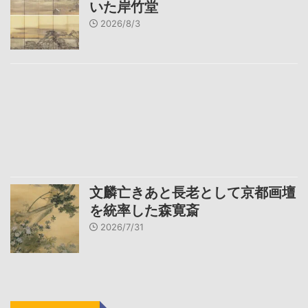
いた岸竹堂
2026/8/3
文麟亡きあと長老として京都画壇
を統率した森寛斎
2026/7/31