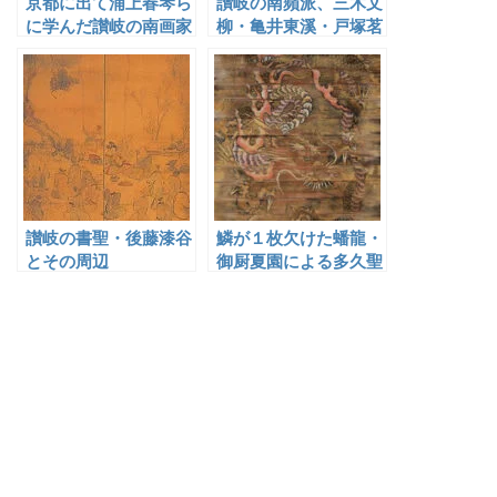
京都に出て浦上春琴ら
讃岐の南蘋派、三木文
に学んだ讃岐の南画家
柳・亀井東溪・戸塚茗
溪
讃岐の書聖・後藤漆谷
鱗が１枚欠けた蟠龍・
とその周辺
御厨夏園による多久聖
廟の天井画