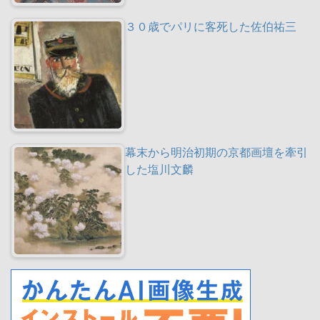
３０歳でパリに客死した佐伯祐三
幕末から明治初期の京都画壇を牽引
した塩川文麟