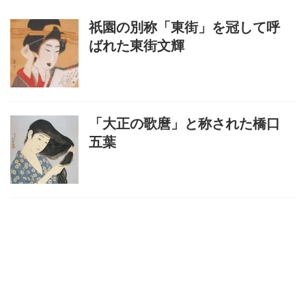
祇園の別称「東街」を冠して呼
ばれた東街文輝
「大正の歌麿」と称された橋口
五葉