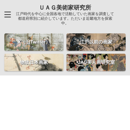
ＵＡＧ美術家研究所
江戸時代を中心に全国各地で活動していた画家を調査して
都道府県別に紹介しています。ただいま近畿地方を探索
中。
X（旧Twitter）
江戸以前の画家
物故日本画家
UAG美人画研究室