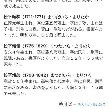
歳で死去した。
松平頼恭（1711-1771）まつだいら・よりたか
正徳元年生まれ。高松藩五代藩主。字は子敬、または
子相。別号に白嶽、菅山、亀陰などがある。書画をよ
くした。明和８年、６１歳で死去した。
松平頼儀（1775-1829）まつだいら・よりのり
安永４年生まれ。高松藩八代藩主。字は民則。別号に
鳳陽がある。書画をよくした。文政１２年、５５歳で
死去した。
松平頼恕（1798-1842）まつだいら・よりひろ
寛政１０年生まれ。高松藩九代藩主。字は容民。別号
に南溟がある。書画をよくした。天保１３年、４５歳
で死去した。
香川(2)
－
画人伝・INDEX