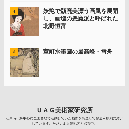
妖艶で頽廃美漂う画風を展開
4
し、画壇の悪魔派と呼ばれた
北野恒富
室町水墨画の最高峰・雪舟
5
ＵＡＧ美術家研究所
江戸時代を中心に全国各地で活動していた画家を調査して都道府県別に紹介
しています。ただいま近畿地方を探索中。