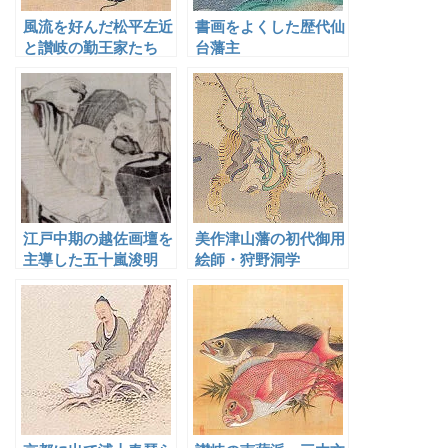
風流を好んだ松平左近
書画をよくした歴代仙
と讃岐の勤王家たち
台藩主
江戸中期の越佐画壇を
美作津山藩の初代御用
主導した五十嵐浚明
絵師・狩野洞学