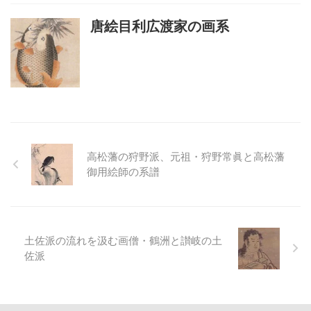
唐絵目利広渡家の画系
高松藩の狩野派、元祖・狩野常眞と高松藩
御用絵師の系譜
土佐派の流れを汲む画僧・鶴洲と讃岐の土
佐派