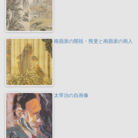
南蘋派の開祖・熊斐と南蘋派の画人
太宰治の自画像