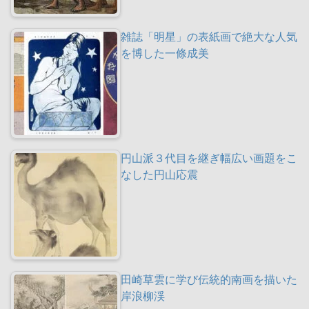
雑誌「明星」の表紙画で絶大な人気
を博した一條成美
円山派３代目を継ぎ幅広い画題をこ
なした円山応震
田崎草雲に学び伝統的南画を描いた
岸浪柳渓