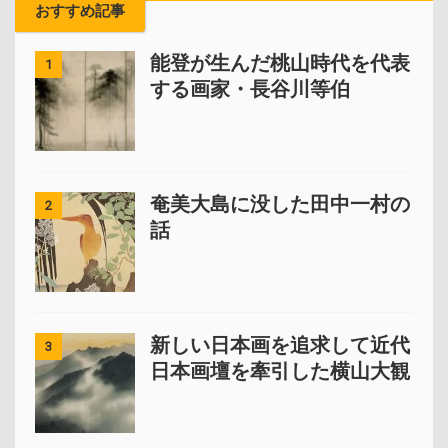
おすすめ記事
能登が生んだ桃山時代を代表
1
する画家・長谷川等伯
奄美大島に没した田中一村の
2
話
新しい日本画を追求して近代
3
日本画壇を牽引した横山大観