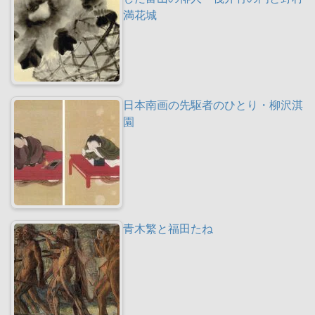
満花城
日本南画の先駆者のひとり・柳沢淇
園
青木繁と福田たね