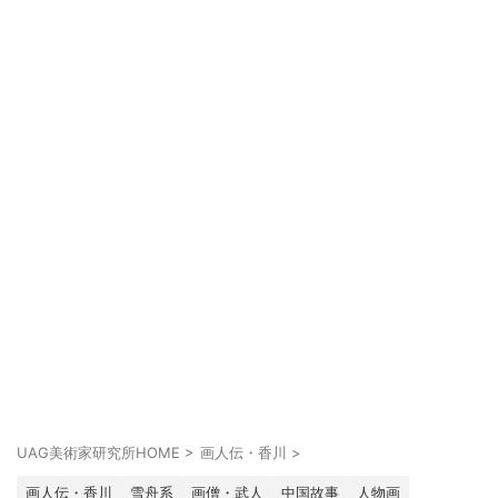
UAG美術家研究所HOME
>
画人伝・香川
>
画人伝・香川
雪舟系
画僧・武人
中国故事
人物画