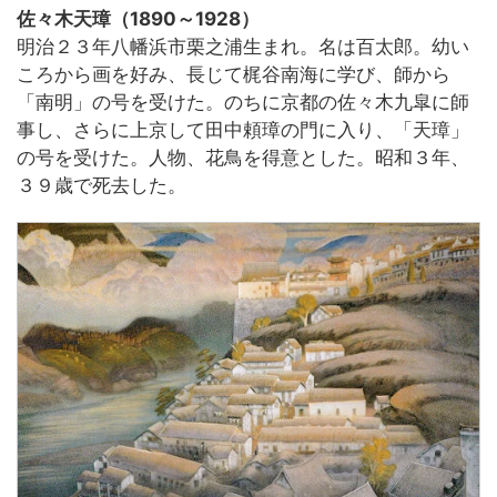
佐々木天璋（1890～1928）
明治２３年八幡浜市栗之浦生まれ。名は百太郎。幼い
ころから画を好み、長じて梶谷南海に学び、師から
「南明」の号を受けた。のちに京都の佐々木九皐に師
事し、さらに上京して田中頼璋の門に入り、「天璋」
の号を受けた。人物、花鳥を得意とした。昭和３年、
３９歳で死去した。