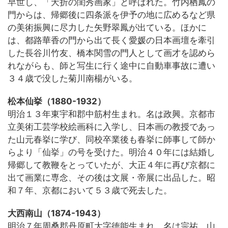
早世し、「夭折の閨秀画家」と呼ばれた。竹内栖鳳の
門からは、帰郷後に四条派を伊予の地に広めるなど県
の美術振興に尽力した矢野翠鳳が出ている。ほかに
は、都路華香の門から出て長く愛媛の日本画壇を牽引
した長谷川竹友、橋本関雪の門人として画才を認めら
れながらも、師と写生に行く途中に自動車事故に遭い
３４歳で没した菊川南楊がいる。
松本仙挙（1880-1932）
明治１３年東宇和郡中筋村生まれ。名は政興。京都市
立美術工芸学校絵画科に入学し、日本画の教授であっ
た山元春挙に学び、同校卒業後も春挙に師事して師か
らより「仙挙」の号を受けた。明治４０年には結婚し
帰郷して教鞭をとっていたが、大正４年に再び京都に
出て画業に専念、その後は文展・帝展に出品した。昭
和７年、京都において５３歳で死去した。
大西南山（1874-1943）
明治７年周桑郡丹原町大字徳能生まれ。名は宗祐。山