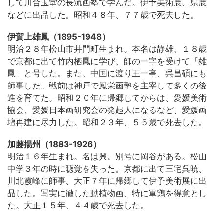
して川合玉堂の長流画塾で学んだ。伊予美術展、県展
などに出品した。昭和４８年、７７歳で死去した。
伊賀上雄鳳（1895-1948）
明治２８年松山市井門町生まれ。本名は静雄。１８歳
で京都に出て竹内栖鳳に学び、師の一字を受けて「雄
鳳」と号した。また、中国に渡り王一亭、呉昌碩にも
師事した。戦前は神戸で鳳栄画塾を主宰して多くの後
進を育てた。昭和２０年に帰郷してからは、愛媛美術
協会、愛媛日本画研究会の発起人になるなど、愛媛画
壇再建に尽力した。昭和２３年、５５歳で死去した。
加藤揚州（1883-1926）
明治１６年生まれ。名は興。別号に岡谷がある。松山
中学３年の時に聴覚を失った。京都に出て三宅呉暁、
川北霞峰に師事、大正７年に帰郷して伊予美術展に出
品した。写実に徹した動植物画、特に軍鶏を得意とし
た。大正１５年、４４歳で死去した。