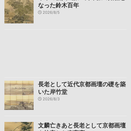
なった鈴木百年
2026/8/5
長老として近代京都画壇の礎を築
いた岸竹堂
2026/8/3
文麟亡きあと長老として京都画壇