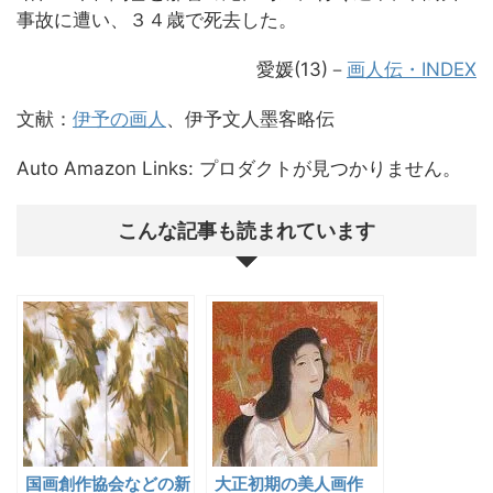
事故に遭い、３４歳で死去した。
愛媛(13)
－
画人伝・INDEX
文献：
伊予の画人
、伊予文人墨客略伝
Auto Amazon Links: プロダクトが見つかりません。
こんな記事も読まれています
国画創作協会などの新
大正初期の美人画作