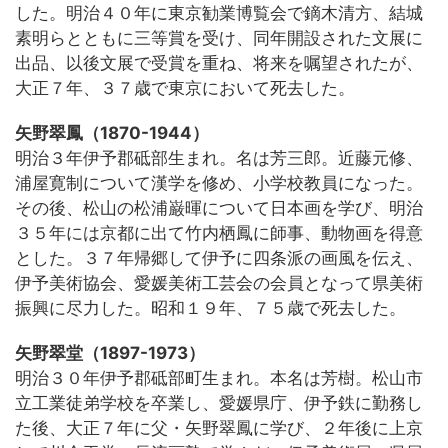
した。明治４０年に東京勧業博覧会で鏑木清方、結城
素明らとともに三等賞を受け、同年開設された文展に
出品、以後文展で受賞を重ね、将来を嘱望されたが、
大正７年、３７歳で東京において死去した。
矢野翠鳳（1870-1944）
明治３年伊予郡砥部生まれ。名は芳三郎。近藤元修、
浦屋寛制について漢学を修め、小学校教員になった。
その後、松山の松浦巌暉について日本画を学び、明治
３５年には京都に出て竹内栖鳳に師事、動物画を得意
とした。３７年帰郷して伊予に四条派の画風を伝え、
伊予美術協会、愛媛美術工芸会の会員となって県美術
振興に尽力した。昭和１９年、７５歳で死去した。
矢野翠堂（1897-1973）
明治３０年伊予郡砥部町生まれ。本名は芳樹。松山市
立工業徒弟学校を卒業し、愛媛県庁、伊予鉄に勤務し
た後、大正７年に父・矢野翠鳳に学び、２年後に上京