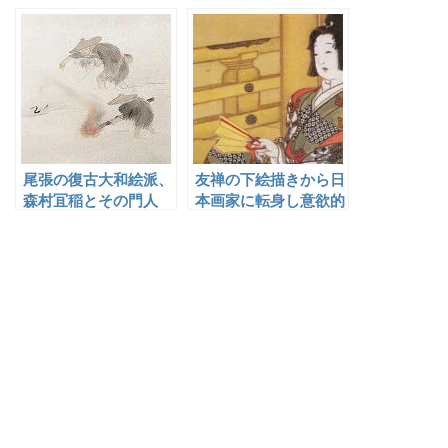
尾張の復古大和絵派、
友禅の下絵描きから日
森村冝稲とその門人
本画家に転身し意欲的
に活動していたが４１
歳で没した越田香秋