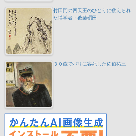
竹田門の四天王のひとりに数えられ
た博学者・後藤碩田
３０歳でパリに客死した佐伯祐三