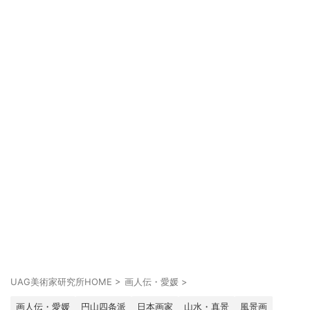
UAG美術家研究所HOME
>
画人伝・愛媛
>
画人伝・愛媛
円山四条派
日本画家
山水・真景
風景画