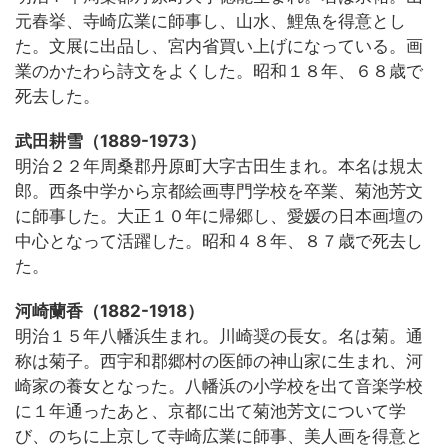
元春挙、寺崎広業に師事し、山水、鯉魚を得意とし
た。文展に出品し、宮内省買い上げになっている。画
業のかたわら詩文をよくした。昭和１８年、６８歳で
死去した。
武田耕雪（1889-1973）
明治２２年周桑郡丹原町大字古田生まれ。本名は規太
郎。西条中学から京都絵画専門学校を卒業、菊池芳文
に師事した。大正１０年に帰郷し、愛媛の日本画壇の
中心となって活躍した。昭和４８年、８７歳で死去し
た。
河崎蘭香（1882-1918）
明治１５年八幡浜生まれ。川崎奨の長女。名は菊。通
称は菊子。西宇和郡郷村の医師の神山家に生まれ、河
崎家の養女となった。八幡浜の小学校を出て音楽学校
に１年通ったあと、京都に出て菊池芳文について学
び、のちに上京して寺崎広業に師事、美人画を得意と