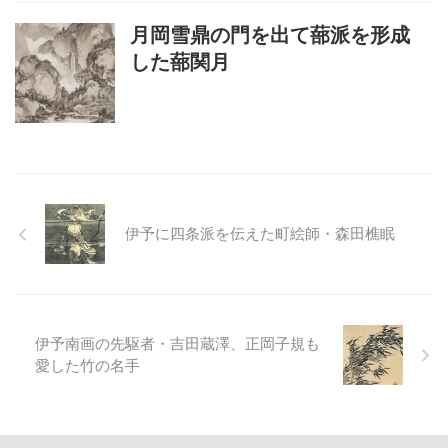
月岡雪鼎の門を出て蔀派を形成
した蔀関月
伊予に四条派を伝えた町絵師・森田樵眠
伊予南画の先駆者・吉田蔵澤、正岡子規も
愛した竹の名手