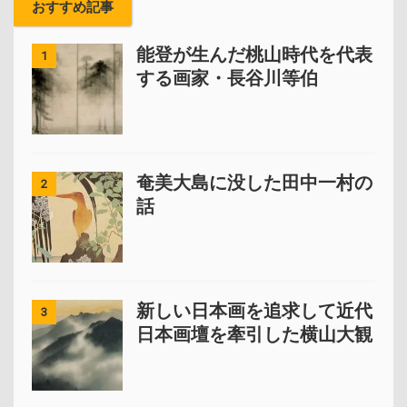
おすすめ記事
能登が生んだ桃山時代を代表
1
する画家・長谷川等伯
奄美大島に没した田中一村の
2
話
新しい日本画を追求して近代
3
日本画壇を牽引した横山大観