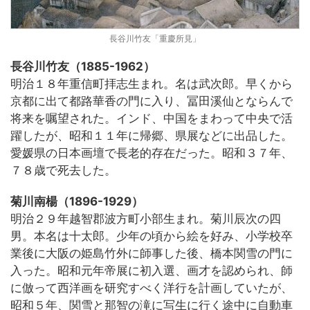
長谷川竹友「重慶所見」
長谷川竹友（1885-1962）
明治１８年重信町拝志生まれ。名は武次郎。早くから
京都に出て都路華香の門に入り、冨田溪仙とならんで
将来を嘱望された。インド、中国をまわって中央で活
躍したが、昭和１１年に帰郷、県展などに出品した。
愛媛県の日本画壇で長老的存在だった。昭和３７年、
７８歳で死去した。
菊川南楊（1896-1929）
明治２９年越智郡波方町小部生まれ。菊川辰次の四
男。本名は十太郎。少年の頃から絵を好み、小学校卒
業後に大阪の姫島竹外に師事した後、橋本関雪の門に
入った。昭和元年帝展に初入選、画才を認められ、師
に倣って西洋画を研究すべく洋行を計画していたが、
昭和５年、関雪と那智の滝に写生に行く途中に自動車