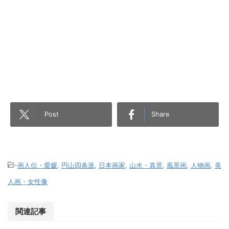
Post
Share
-
画人伝・愛媛
,
円山四条派
,
日本画家
,
山水・真景
,
風景画
,
人物画
,
美
人画・女性像
関連記事