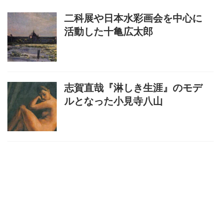
二科展や日本水彩画会を中心に
活動した十亀広太郎
志賀直哉『淋しき生涯』のモデ
ルとなった小見寺八山