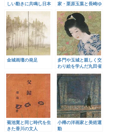
しい動きに共鳴し日本
家・栗原玉葉と長崎ゆ
画と西洋画を融合した
かりの日本画家
実験的技法を模索した
山下摩起
金城画壇の発足
多門や玉城と親しく交
わり絵を学んだ丸田省
吾
菊池寛と同じ時代を生
小樽の洋画家と美術運
きた香川の文人
動