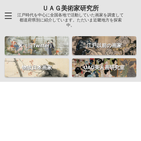
ＵＡＧ美術家研究所
江戸時代を中心に全国各地で活動していた画家を調査して
都道府県別に紹介しています。ただいま近畿地方を探索
中。
X（旧Twitter）
江戸以前の画家
物故日本画家
UAG美人画研究室