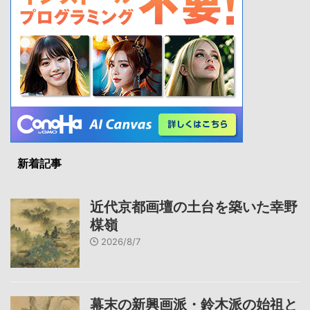
新着記事
近代京都画壇の土台を築いた幸野
楳嶺
2026/8/7
幕末の新興画派・鈴木派の始祖と