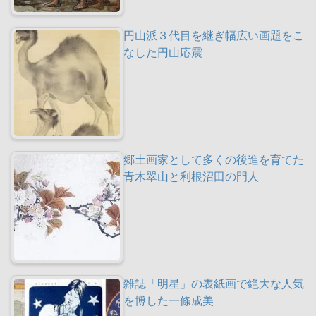
円山派３代目を継ぎ幅広い画題をこ
なした円山応震
郷土画家として多くの後進を育てた
青木翠山と利根沼田の門人
雑誌「明星」の表紙画で絶大な人気
を博した一條成美