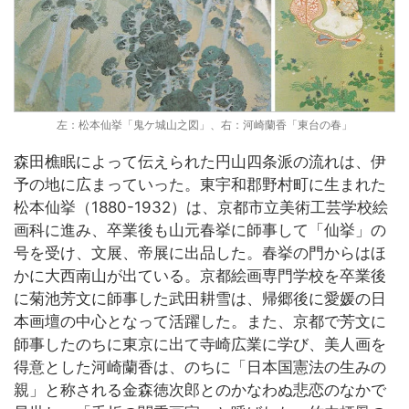
左：松本仙挙「鬼ケ城山之図」、右：河崎蘭香「東台の春」
森田樵眠によって伝えられた円山四条派の流れは、伊
予の地に広まっていった。東宇和郡野村町に生まれた
松本仙挙（1880-1932）は、京都市立美術工芸学校絵
画科に進み、卒業後も山元春挙に師事して「仙挙」の
号を受け、文展、帝展に出品した。春挙の門からはほ
かに大西南山が出ている。京都絵画専門学校を卒業後
に菊池芳文に師事した武田耕雪は、帰郷後に愛媛の日
本画壇の中心となって活躍した。また、京都で芳文に
師事したのちに東京に出て寺崎広業に学び、美人画を
得意とした河崎蘭香は、のちに「日本国憲法の生みの
親」と称される金森徳次郎とのかなわぬ悲恋のなかで