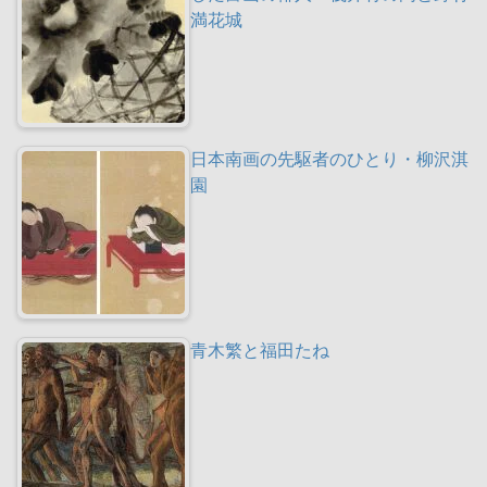
満花城
日本南画の先駆者のひとり・柳沢淇
園
青木繁と福田たね