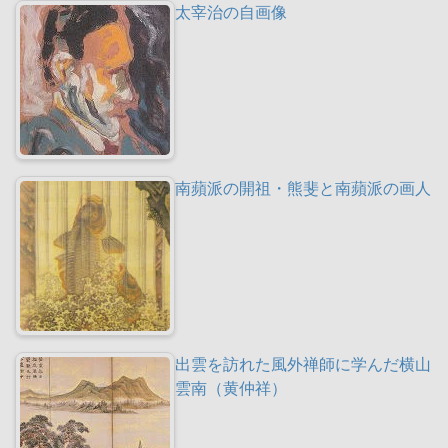
太宰治の自画像
南蘋派の開祖・熊斐と南蘋派の画人
出雲を訪れた風外禅師に学んだ横山
雲南（黄仲祥）