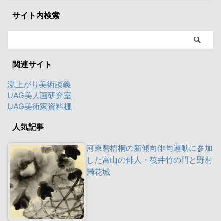
サイト内検索
関連サイト
湯上がり美術談義
UAG美人画研究室
UAG美術家資料棚
人気記事
河東碧梧桐の新傾向俳句運動に参加
した富山の俳人・筏井竹の門と野村
満花城