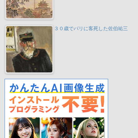
３０歳でパリに客死した佐伯祐三