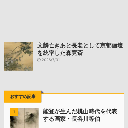
文麟亡きあと長老として京都画壇
を統率した森寛斎
2026/7/31
おすすめ記事
能登が生んだ桃山時代を代表
1
する画家・長谷川等伯