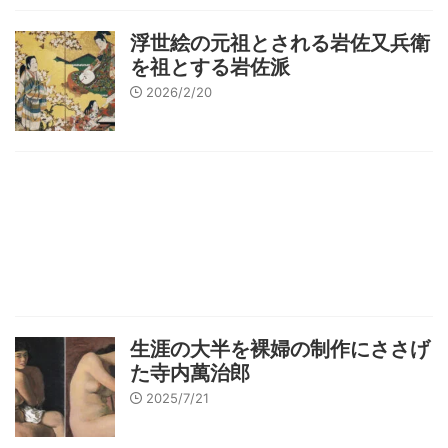
浮世絵の元祖とされる岩佐又兵衛
を祖とする岩佐派
2026/2/20
生涯の大半を裸婦の制作にささげ
た寺内萬治郎
2025/7/21