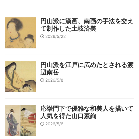
円山派に漢画、南画の手法を交え
て制作した土岐済美
2026/5/22
円山派を江戸に広めたとされる渡
辺南岳
2026/5/8
応挙門下で優雅な和美人を描いて
人気を得た山口素絢
2026/5/6