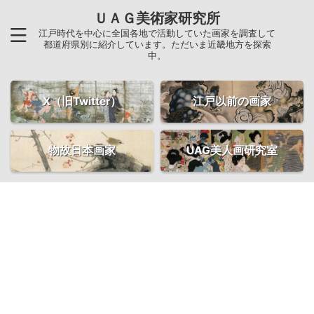
ＵＡＧ美術家研究所
江戸時代を中心に全国各地で活動していた画家を調査して
都道府県別に紹介しています。ただいま近畿地方を探索
中。
X（旧Twitter）
江戸以前の画家
物故日本画家
UAG美人画研究室