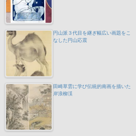
円山派３代目を継ぎ幅広い画題をこ
なした円山応震
田崎草雲に学び伝統的南画を描いた
岸浪柳渓