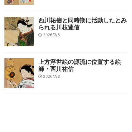
西川祐信と同時期に活動したとみ
られる川枝豊信
2026/7/6
上方浮世絵の源流に位置する絵
師・西川祐信
2026/7/3