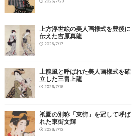
2026/7/20
上方浮世絵の美人画様式を豊後に
伝えた吉原真龍
2026/7/17
上龍風と呼ばれた美人画様式を確
立した三畠上龍
2026/7/15
祇園の別称「東街」を冠して呼ば
れた東街文輝
2026/7/13