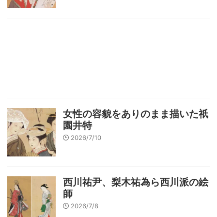
女性の容貌をありのまま描いた祇
園井特
2026/7/10
西川祐尹、梨木祐為ら西川派の絵
師
2026/7/8