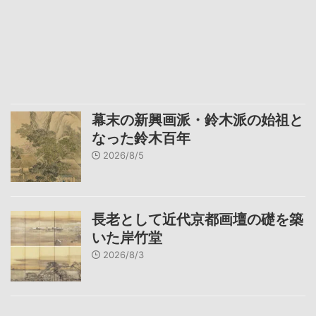
幕末の新興画派・鈴木派の始祖と
なった鈴木百年
2026/8/5
長老として近代京都画壇の礎を築
いた岸竹堂
2026/8/3