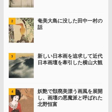
奄美大島に没した田中一村の
2
話
新しい日本画を追求して近代
3
日本画壇を牽引した横山大観
妖艶で頽廃美漂う画風を展開
4
し、画壇の悪魔派と呼ばれた
北野恒富