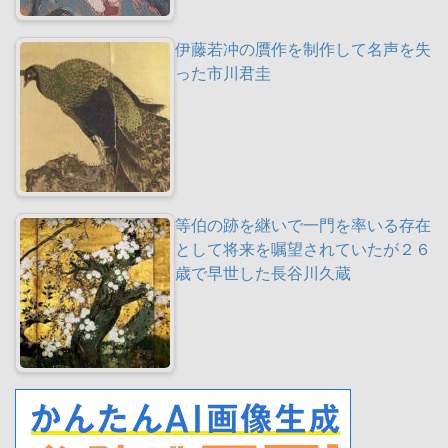
伊藤若冲の贋作を制作して名声を失
った市川君圭
等伯の跡を継いで一門を率いる存在
として将来を嘱望されていたが２６
歳で早世した長谷川久蔵