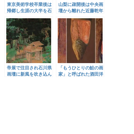
東京美術学校卒業後は
山梨に疎開後は中央画
帰郷し生涯の大半を石
壇から離れた近藤乾年
川での美術教育にささ
げた安井雪光
帝展で注目され石川県
「もうひとりの鮭の画
画壇に新風を吹き込ん
家」と呼ばれた酒田洋
だが４５歳で没した田
画の先駆者・池田亀太
村彩天
郎