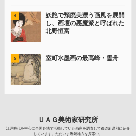
妖艶で頽廃美漂う画風を展開
4
し、画壇の悪魔派と呼ばれた
北野恒富
室町水墨画の最高峰・雪舟
5
ＵＡＧ美術家研究所
江戸時代を中心に全国各地で活動していた画家を調査して都道府県別に紹介
しています。ただいま近畿地方を探索中。