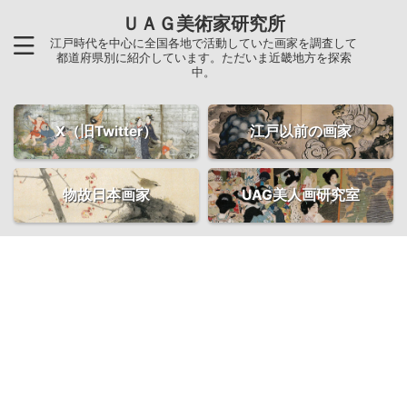
ＵＡＧ美術家研究所
江戸時代を中心に全国各地で活動していた画家を調査して
都道府県別に紹介しています。ただいま近畿地方を探索
中。
X（旧Twitter）
江戸以前の画家
物故日本画家
UAG美人画研究室