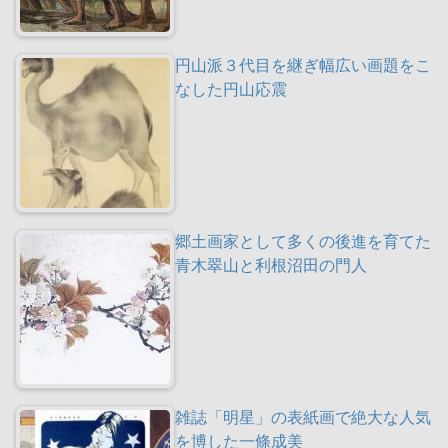
円山派３代目を継ぎ幅広い画題をこ
なした円山応震
郷土画家として多くの後進を育てた
青木翠山と利根沼田の門人
雑誌「明星」の表紙画で絶大な人気
を博した一條成美