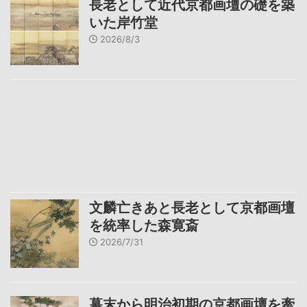
長老として近代京都画壇の礎を築
いた岸竹堂
2026/8/3
文麟亡きあと長老として京都画壇
を統率した森寛斎
2026/7/31
幕末から明治初期の京都画壇を牽