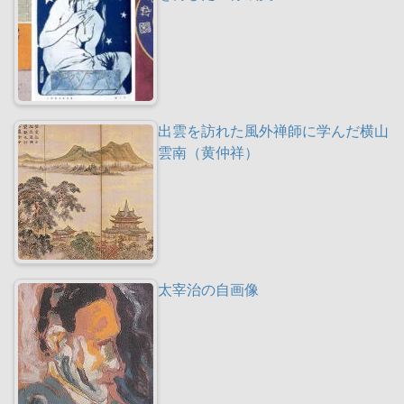
出雲を訪れた風外禅師に学んだ横山
雲南（黄仲祥）
太宰治の自画像