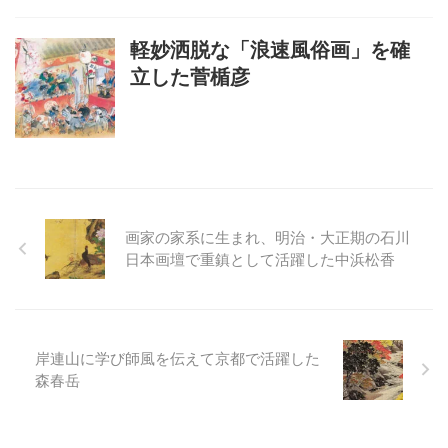
軽妙洒脱な「浪速風俗画」を確
立した菅楯彦
画家の家系に生まれ、明治・大正期の石川
日本画壇で重鎮として活躍した中浜松香
岸連山に学び師風を伝えて京都で活躍した
森春岳