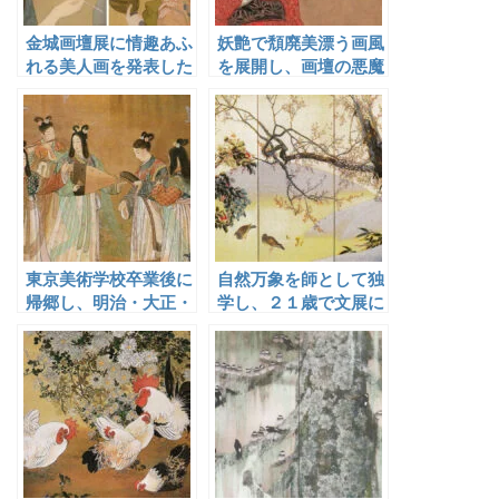
金城画壇展に情趣あふ
妖艶で頽廃美漂う画風
れる美人画を発表した
を展開し、画壇の悪魔
紺谷光俊
派と呼ばれた北野恒富
東京美術学校卒業後に
自然万象を師として独
帰郷し、明治・大正・
学し、２１歳で文展に
昭和期の石川の日本画
入選して注目された相
界で中心となって活躍
川松瑞
した武藤直信