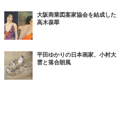
大阪商業図案家協会を結成した
高木葆翠
平田ゆかりの日本画家、小村大
雲と落合朗風