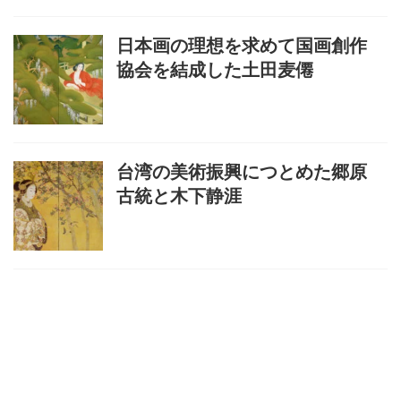
日本画の理想を求めて国画創作
協会を結成した土田麦僊
台湾の美術振興につとめた郷原
古統と木下静涯