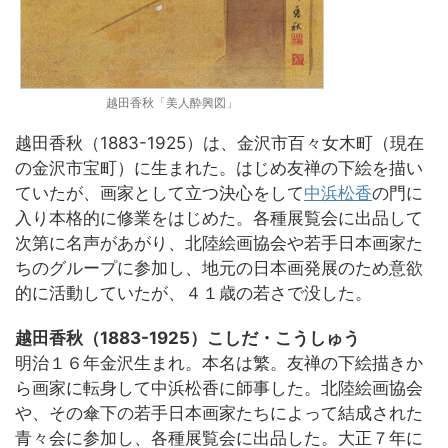
越田香秋「美人酔興図」
越田香秋（1883-1925）は、金沢市百々女木町（現在
の金沢市宝町）に生まれた。はじめ友禅の下絵を描い
ていたが、画家として立つ決心をして
中浜松香
の門に
入り本格的に修業をはじめた。各種展覧会に出品して
次第に名声があがり、北陸絵画協会や若手日本画家た
ちのグループに参加し、地元の日本画発展のため意欲
的に活動していたが、４１歳の若さで没した。
越田香秋（1883-1925）こしだ・こうしゅう
明治１６年金沢生まれ。本名は繁。友禅の下絵描きか
ら画家に転身して中浜松香に師事した。北陸絵画協会
や、その傘下の若手日本画家たちによって結成された
青々会に参加し、各種展覧会に出品した。大正７年に