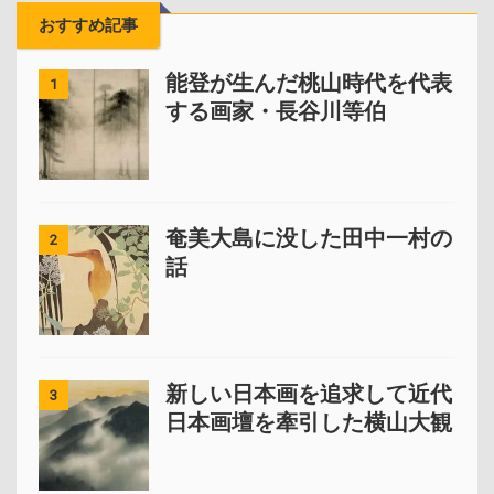
おすすめ記事
能登が生んだ桃山時代を代表
1
する画家・長谷川等伯
奄美大島に没した田中一村の
2
話
新しい日本画を追求して近代
3
日本画壇を牽引した横山大観