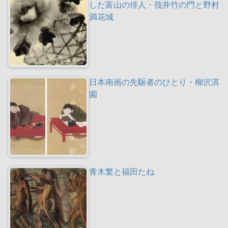
した富山の俳人・筏井竹の門と野村
満花城
日本南画の先駆者のひとり・柳沢淇
園
青木繁と福田たね