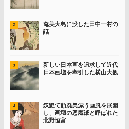
奄美大島に没した田中一村の
2
話
新しい日本画を追求して近代
3
日本画壇を牽引した横山大観
妖艶で頽廃美漂う画風を展開
4
し、画壇の悪魔派と呼ばれた
北野恒富