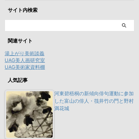
サイト内検索
関連サイト
湯上がり美術談義
UAG美人画研究室
UAG美術家資料棚
人気記事
河東碧梧桐の新傾向俳句運動に参加
した富山の俳人・筏井竹の門と野村
満花城