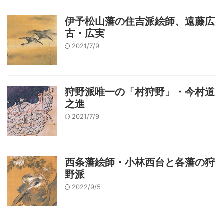
伊予松山藩の住吉派絵師、遠藤広
古・広実
2021/7/9
狩野派唯一の「村狩野」・今村道
之進
2021/7/9
西条藩絵師・小林西台と各藩の狩
野派
2022/9/5