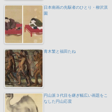
日本南画の先駆者のひとり・柳沢淇
園
青木繁と福田たね
円山派３代目を継ぎ幅広い画題をこ
なした円山応震