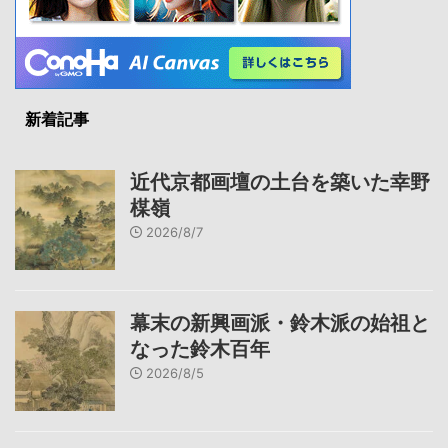
新着記事
近代京都画壇の土台を築いた幸野
楳嶺
2026/8/7
幕末の新興画派・鈴木派の始祖と
なった鈴木百年
2026/8/5