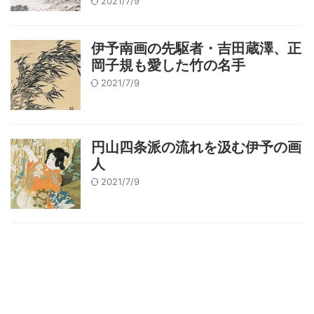
2021/7/9
伊予南画の先駆者・吉田蔵澤、正
岡子規も愛した竹の名手
2021/7/9
円山四条派の流れを汲む伊予の画
人
2021/7/9