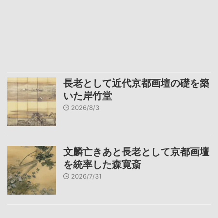
長老として近代京都画壇の礎を築
いた岸竹堂
2026/8/3
文麟亡きあと長老として京都画壇
を統率した森寛斎
2026/7/31