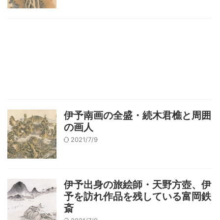
伊予南画の全盛・続木君樵と周囲
の画人
2021/7/9
伊予出身の旅絵師・天野方壺、伊
予を訪れ作品を残している富岡鉄
斎