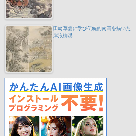
田崎草雲に学び伝統的南画を描いた
岸浪柳渓