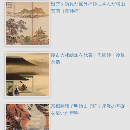
出雲を訪れた風外禅師に学んだ横山
雲南（黄仲祥）
復古大和絵派を代表する絵師・冷泉
為恭
京都画壇で明治まで続く岸派の基礎
を築いた岸駒