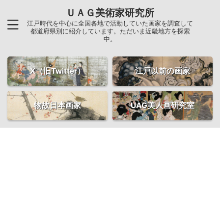
ＵＡＧ美術家研究所
江戸時代を中心に全国各地で活動していた画家を調査して
都道府県別に紹介しています。ただいま近畿地方を探索
中。
X（旧Twitter）
江戸以前の画家
物故日本画家
UAG美人画研究室