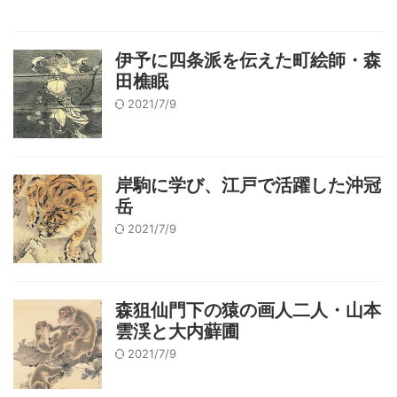
伊予に四条派を伝えた町絵師・森
田樵眠
2021/7/9
岸駒に学び、江戸で活躍した沖冠
岳
2021/7/9
森狙仙門下の猿の画人二人・山本
雲渓と大内蘚圃
2021/7/9