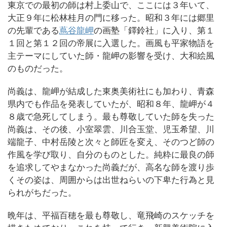
東京での最初の師は村上委山で、ここには３年いて、
大正９年に松林桂月の門に移った。昭和３年には郷里
の先輩である
蔦谷龍岬
の画塾「鐸鈴社」に入り、第１
１回と第１２回の帝展に入選した。画風も平家物語を
主テーマにしていた師・龍岬の影響を受け、大和絵風
のものだった。
尚義は、龍岬が結成した東奥美術社にも加わり、青森
県内でも作品を発表していたが、昭和８年、龍岬が４
８歳で急死してしまう。最も尊敬していた師を失った
尚義は、その後、小室翠雲、川合玉堂、児玉希望、川
端龍子、中村岳陵と次々と師匠を変え、そのつど師の
作風を学び取り、自分のものとした。純粋に最良の師
を追求してやまなかった尚義だが、高名な師を渡り歩
くその姿は、周囲からは出世ねらいの下卑た行為と見
られがちだった。
晩年は、平福百穂を最も尊敬し、竜飛崎のスケッチを