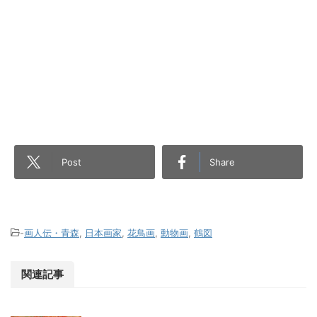
Post
Share
-
画人伝・青森
,
日本画家
,
花鳥画
,
動物画
,
鶴図
関連記事