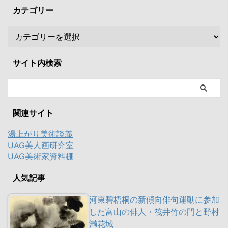
カテゴリー
サイト内検索
関連サイト
湯上がり美術談義
UAG美人画研究室
UAG美術家資料棚
人気記事
河東碧梧桐の新傾向俳句運動に参加
した富山の俳人・筏井竹の門と野村
満花城