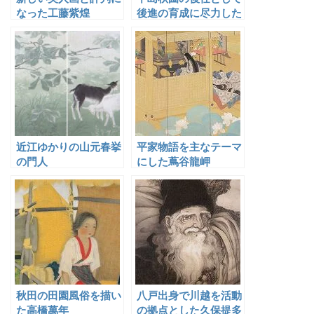
なった工藤紫煌
後進の育成に尽力した
加藤雨月
近江ゆかりの山元春挙
平家物語を主なテーマ
の門人
にした蔦谷龍岬
秋田の田園風俗を描い
八戸出身で川越を活動
た高橋萬年
の拠点とした久保提多