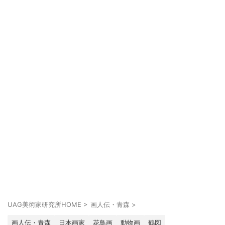
UAG美術家研究所HOME
>
画人伝・青森
>
画人伝・青森
日本画家
花鳥画
動物画
鶴図