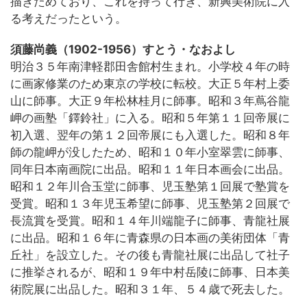
描きためており、これを持って行き、新興美術院に入
る考えだったという。
須藤尚義（1902-1956）すとう・なおよし
明治３５年南津軽郡田舎館村生まれ。小学校４年の時
に画家修業のため東京の学校に転校。大正５年村上委
山に師事。大正９年松林桂月に師事。昭和３年蔦谷龍
岬の画塾「鐸鈴社」に入る。昭和５年第１１回帝展に
初入選、翌年の第１２回帝展にも入選した。昭和８年
師の龍岬が没したため、昭和１０年小室翠雲に師事、
同年日本南画院に出品。昭和１１年日本画会に出品。
昭和１２年川合玉堂に師事、児玉塾第１回展で塾賞を
受賞。昭和１３年児玉希望に師事、児玉塾第２回展で
長流賞を受賞。昭和１４年川端龍子に師事、青龍社展
に出品。昭和１６年に青森県の日本画の美術団体「青
丘社」を設立した。その後も青龍社展に出品して社子
に推挙されるが、昭和１９年中村岳陵に師事、日本美
術院展に出品した。昭和３１年、５４歳で死去した。