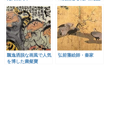
飄逸洒脱な画風で人気
弘前藩絵師・秦家
を博した粛粲寶