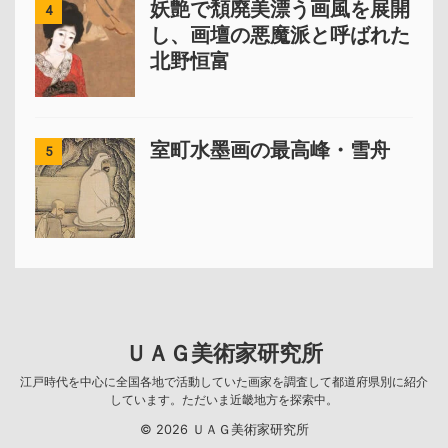
妖艶で頽廃美漂う画風を展開
4
し、画壇の悪魔派と呼ばれた
北野恒富
室町水墨画の最高峰・雪舟
5
ＵＡＧ美術家研究所
江戸時代を中心に全国各地で活動していた画家を調査して都道府県別に紹介
しています。ただいま近畿地方を探索中。
© 2026 ＵＡＧ美術家研究所