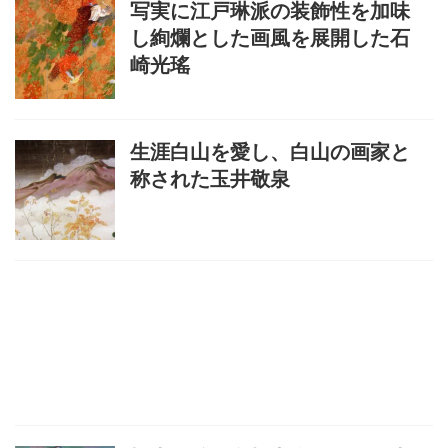
写実に江戸琳派の装飾性を加味
し絢爛とした画風を展開した石
崎光瑤
生涯白山を愛し、白山の画家と
称された玉井敬泉