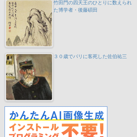
竹田門の四天王のひとりに数えられ
た博学者・後藤碩田
３０歳でパリに客死した佐伯祐三