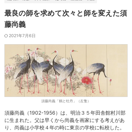
最良の師を求めて次々と師を変えた須
藤尚義
2021年7月6日
須藤尚義「鶴と牡丹」（左隻）
須藤尚義（1902-1956）は、明治３５年田舎館村川部
に生まれた。父は早くから尚義を画家にする考えがあ
り、尚義は小学校４年の時に東京の学校に転校した。