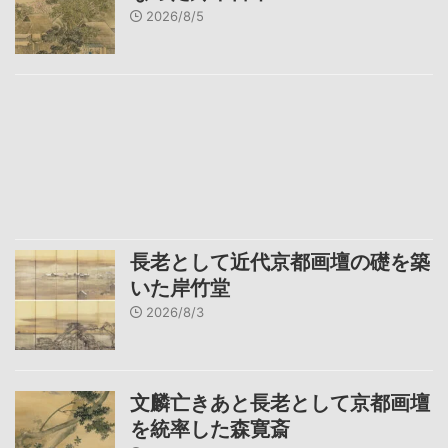
2026/8/5
長老として近代京都画壇の礎を築
いた岸竹堂
2026/8/3
文麟亡きあと長老として京都画壇
を統率した森寛斎