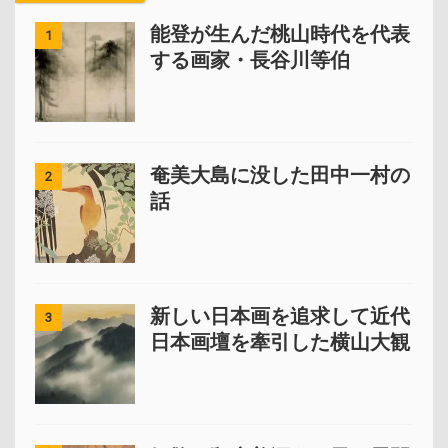
能登が生んだ桃山時代を代表
1
する画家・長谷川等伯
奄美大島に没した田中一村の
2
話
新しい日本画を追求して近代
3
日本画壇を牽引した横山大観