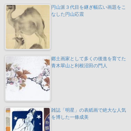
円山派３代目を継ぎ幅広い画題をこ
なした円山応震
郷土画家として多くの後進を育てた
青木翠山と利根沼田の門人
雑誌「明星」の表紙画で絶大な人気
を博した一條成美