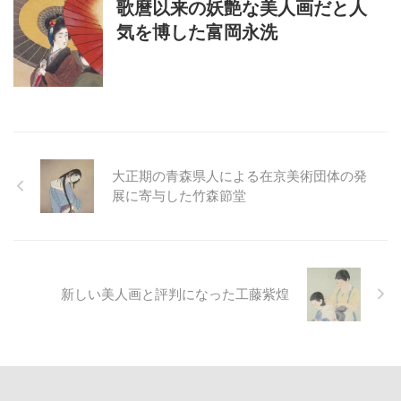
歌麿以来の妖艶な美人画だと人
気を博した富岡永洗
大正期の青森県人による在京美術団体の発
展に寄与した竹森節堂
新しい美人画と評判になった工藤紫煌