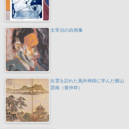
太宰治の自画像
出雲を訪れた風外禅師に学んだ横山
雲南（黄仲祥）