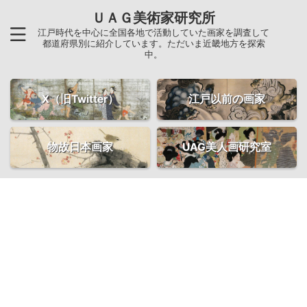
ＵＡＧ美術家研究所
江戸時代を中心に全国各地で活動していた画家を調査して
都道府県別に紹介しています。ただいま近畿地方を探索
中。
X（旧Twitter）
江戸以前の画家
物故日本画家
UAG美人画研究室