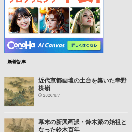
新着記事
近代京都画壇の土台を築いた幸野
楳嶺
2026/8/7
幕末の新興画派・鈴木派の始祖と
なった鈴木百年