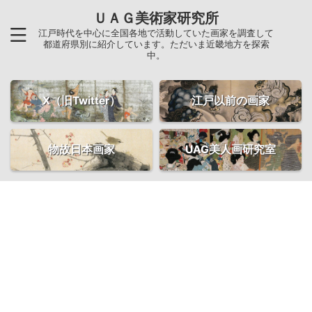
ＵＡＧ美術家研究所
江戸時代を中心に全国各地で活動していた画家を調査して
都道府県別に紹介しています。ただいま近畿地方を探索
中。
X（旧Twitter）
江戸以前の画家
物故日本画家
UAG美人画研究室