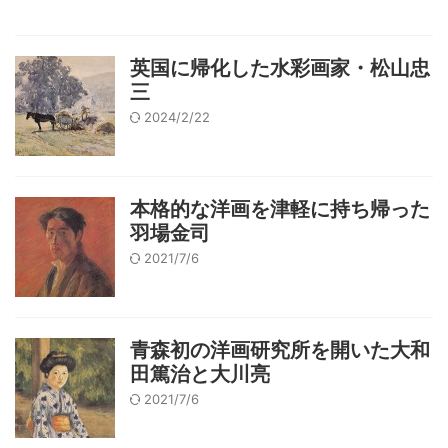
英国に帰化した水彩画家・松山忠
三
2024/2/22
本格的な洋画を津軽に持ち帰った
羽場金司
2021/7/6
青森初の洋画研究所を開いた大和
田篤治と大川亮
2021/7/6