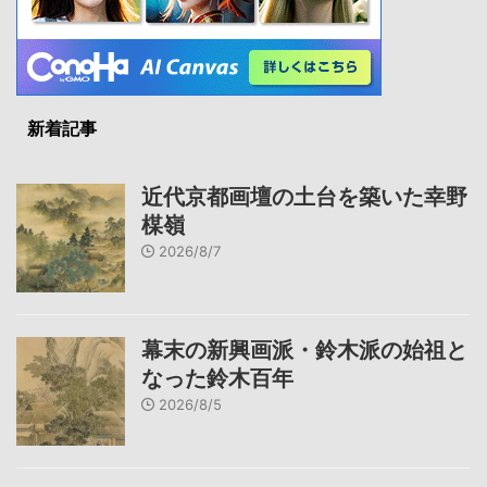
新着記事
近代京都画壇の土台を築いた幸野
楳嶺
2026/8/7
幕末の新興画派・鈴木派の始祖と
なった鈴木百年
2026/8/5