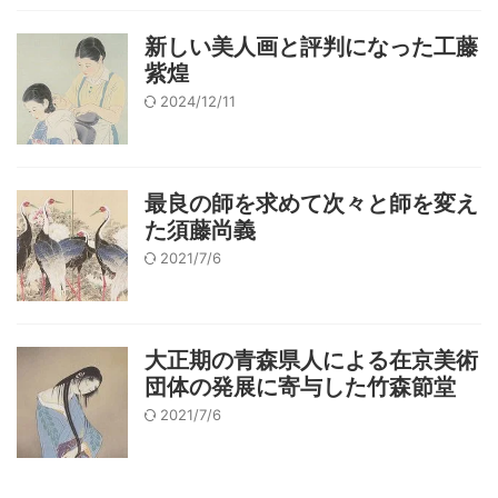
新しい美人画と評判になった工藤
紫煌
2024/12/11
最良の師を求めて次々と師を変え
た須藤尚義
2021/7/6
大正期の青森県人による在京美術
団体の発展に寄与した竹森節堂
2021/7/6