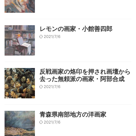
レモンの画家・小館善四郎
2021/7/6
反戦画家の烙印を押され画壇から
去った無頼派の画家・阿部合成
2021/7/6
青森県南部地方の洋画家
2021/7/6