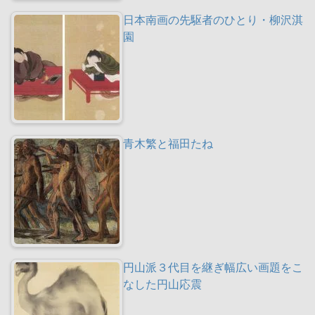
日本南画の先駆者のひとり・柳沢淇
園
青木繁と福田たね
円山派３代目を継ぎ幅広い画題をこ
なした円山応震