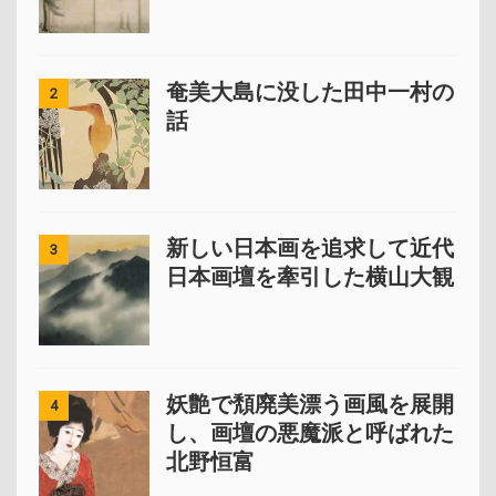
奄美大島に没した田中一村の
2
話
新しい日本画を追求して近代
3
日本画壇を牽引した横山大観
妖艶で頽廃美漂う画風を展開
4
し、画壇の悪魔派と呼ばれた
北野恒富