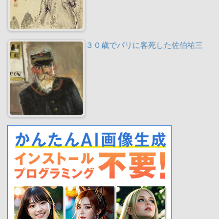
３０歳でパリに客死した佐伯祐三