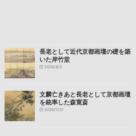
長老として近代京都画壇の礎を築
いた岸竹堂
2026/8/3
文麟亡きあと長老として京都画壇
を統率した森寛斎
2026/7/31