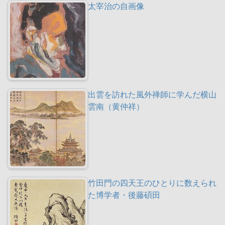
太宰治の自画像
出雲を訪れた風外禅師に学んだ横山
雲南（黄仲祥）
竹田門の四天王のひとりに数えられ
た博学者・後藤碩田