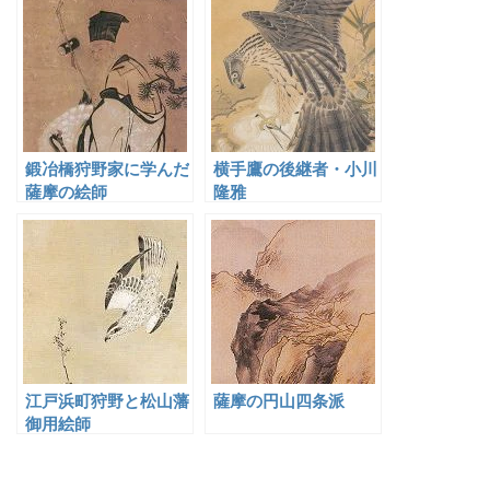
鍛冶橋狩野家に学んだ
横手鷹の後継者・小川
薩摩の絵師
隆雅
江戸浜町狩野と松山藩
薩摩の円山四条派
御用絵師