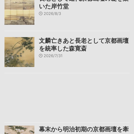
いた岸竹堂
2026/8/3
文麟亡きあと長老として京都画壇
を統率した森寛斎
2026/7/31
幕末から明治初期の京都画壇を牽