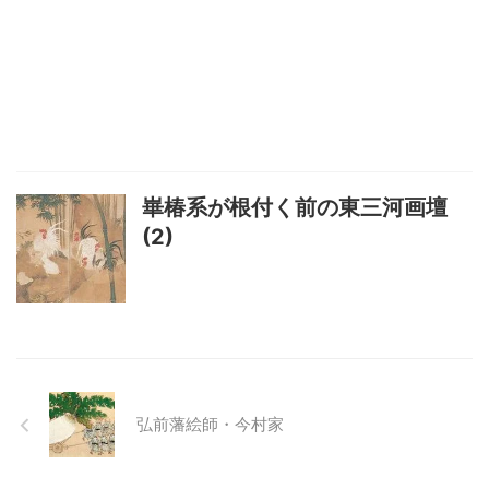
崋椿系が根付く前の東三河画壇
(2)
弘前藩絵師・今村家