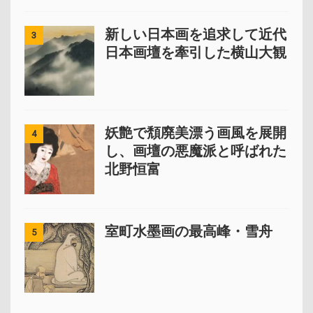
新しい日本画を追求して近代
3
日本画壇を牽引した横山大観
妖艶で頽廃美漂う画風を展開
4
し、画壇の悪魔派と呼ばれた
北野恒富
室町水墨画の最高峰・雪舟
5