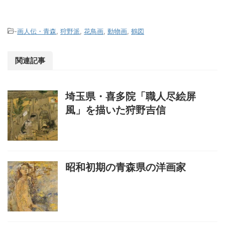
-
画人伝・青森
,
狩野派
,
花鳥画
,
動物画
,
鶴図
関連記事
埼玉県・喜多院「職人尽絵屏
風」を描いた狩野吉信
昭和初期の青森県の洋画家