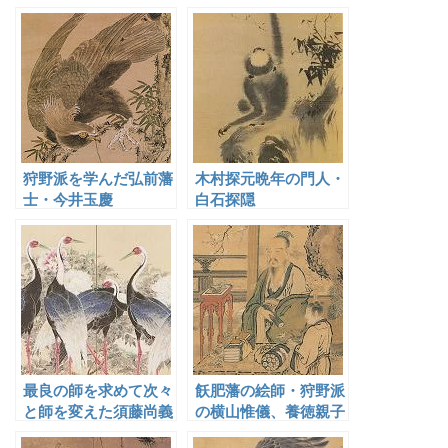
狩野派を学んだ弘前藩
木村探元晩年の門人・
士・今井玉慶
白石探隠
最良の師を求めて次々
飫肥藩の絵師・狩野派
と師を変えた須藤尚義
の横山惟儀、養徳親子