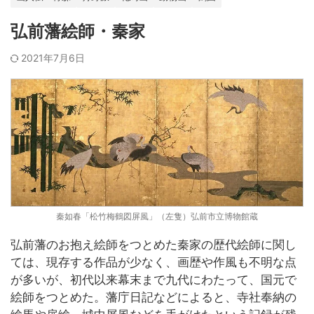
弘前藩絵師・秦家
2021年7月6日
秦如春「松竹梅鶴図屏風」（左隻）弘前市立博物館蔵
弘前藩のお抱え絵師をつとめた秦家の歴代絵師に関し
ては、現存する作品が少なく、画歴や作風も不明な点
が多いが、初代以来幕末まで九代にわたって、国元で
絵師をつとめた。藩庁日記などによると、寺社奉納の