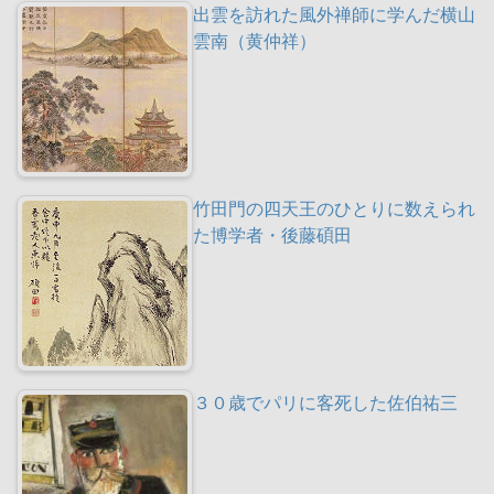
出雲を訪れた風外禅師に学んだ横山
雲南（黄仲祥）
竹田門の四天王のひとりに数えられ
た博学者・後藤碩田
３０歳でパリに客死した佐伯祐三