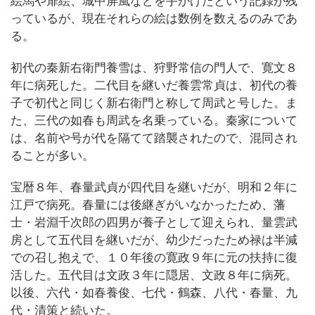
絵馬や扉絵、城中屏風などを手がけたという記録が残
っているが、現在それらの絵は数例を数えるのみであ
る。
初代の秦新右衛門養雪は、狩野常信の門人で、寛文８
年に病死した。二代目を継いだ養雲常貞は、初代の養
子で初代と同じく新右衛門と称して周武と号した。ま
た、三代の如春も周武を名乗っている。秦家について
は、名前や号が代を隔てて踏襲されたので、混同され
ることが多い。
宝暦８年、春量武貞が四代目を継いだが、明和２年に
江戸で病死。春量には後継ぎがいなかったため、藩
士・岩淵千次郎の四男が養子として迎えられ、量雲武
房として五代目を継いだが、幼少だったため禄は半減
での召し抱えで、１０年後の寛政９年に元の扶持に復
活した。五代目は文政３年に隠居、文政８年に病死。
以後、六代・如春養俊、七代・鶴森、八代・春量、九
代・清策と続いた。