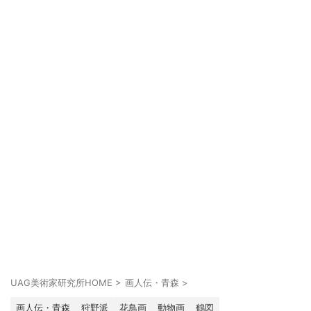
UAG美術家研究所HOME
>
画人伝・青森
>
画人伝・青森
狩野派
花鳥画
動物画
鶴図