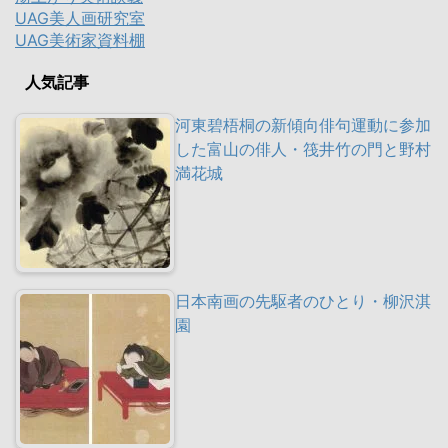
UAG美人画研究室
UAG美術家資料棚
人気記事
河東碧梧桐の新傾向俳句運動に参加
した富山の俳人・筏井竹の門と野村
満花城
日本南画の先駆者のひとり・柳沢淇
園