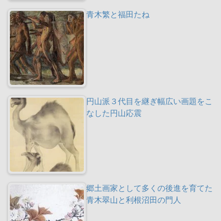
青木繁と福田たね
円山派３代目を継ぎ幅広い画題をこ
なした円山応震
郷土画家として多くの後進を育てた
青木翠山と利根沼田の門人