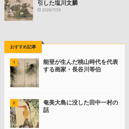
引した塩川文麟
2026/7/29
おすすめ記事
能登が生んだ桃山時代を代表
1
する画家・長谷川等伯
奄美大島に没した田中一村の
2
話