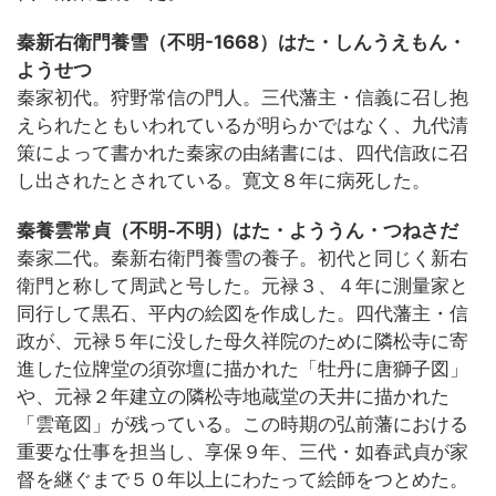
秦新右衛門養雪（不明-1668）はた・しんうえもん・
ようせつ
秦家初代。狩野常信の門人。三代藩主・信義に召し抱
えられたともいわれているが明らかではなく、九代清
策によって書かれた秦家の由緒書には、四代信政に召
し出されたとされている。寛文８年に病死した。
秦養雲常貞（不明-不明）はた・よううん・つねさだ
秦家二代。秦新右衛門養雪の養子。初代と同じく新右
衛門と称して周武と号した。元禄３、４年に測量家と
同行して黒石、平内の絵図を作成した。四代藩主・信
政が、元禄５年に没した母久祥院のために隣松寺に寄
進した位牌堂の須弥壇に描かれた「牡丹に唐獅子図」
や、元禄２年建立の隣松寺地蔵堂の天井に描かれた
「雲竜図」が残っている。この時期の弘前藩における
重要な仕事を担当し、享保９年、三代・如春武貞が家
督を継ぐまで５０年以上にわたって絵師をつとめた。