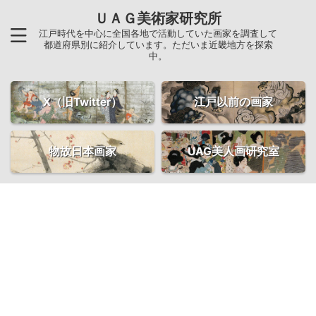
ＵＡＧ美術家研究所
江戸時代を中心に全国各地で活動していた画家を調査して
都道府県別に紹介しています。ただいま近畿地方を探索
中。
X（旧Twitter）
江戸以前の画家
物故日本画家
UAG美人画研究室