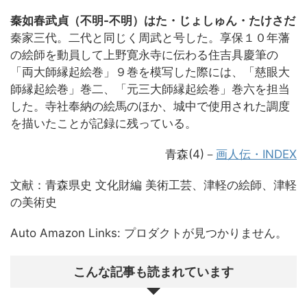
秦如春武貞（不明-不明）はた・じょしゅん・たけさだ
秦家三代。二代と同じく周武と号した。享保１０年藩
の絵師を動員して上野寛永寺に伝わる住吉具慶筆の
「両大師縁起絵巻」９巻を模写した際には、「慈眼大
師縁起絵巻」巻二、「元三大師縁起絵巻」巻六を担当
した。寺社奉納の絵馬のほか、城中で使用された調度
を描いたことが記録に残っている。
青森(4)－
画人伝・INDEX
文献：青森県史 文化財編 美術工芸、津軽の絵師、津軽
の美術史
Auto Amazon Links: プロダクトが見つかりません。
こんな記事も読まれています