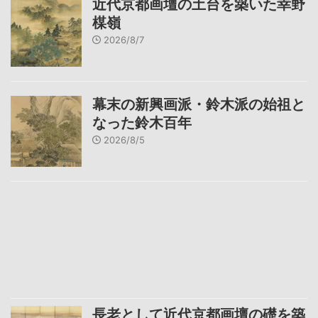
近代京都画壇の土台を築いた幸野
楳嶺
2026/8/7
幕末の新興画派・鈴木派の始祖と
なった鈴木百年
2026/8/5
長老として近代京都画壇の礎を築