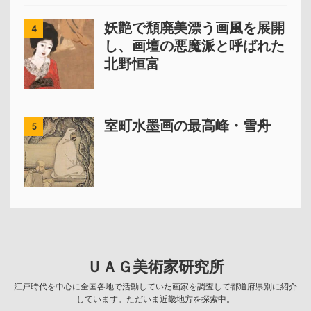
妖艶で頽廃美漂う画風を展開
4
し、画壇の悪魔派と呼ばれた
北野恒富
室町水墨画の最高峰・雪舟
5
ＵＡＧ美術家研究所
江戸時代を中心に全国各地で活動していた画家を調査して都道府県別に紹介
しています。ただいま近畿地方を探索中。