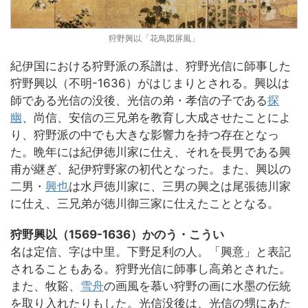
狩野興以「花鳥図屏風」
紀伊国における狩野派の系譜は、狩野光信に師事した
狩野興以（不明-1636）がはじまりとされる。興以は
師である光信の没後、光信の弟・孝信の子である
探
幽
、尚信、安信の三兄弟を教育し大成させたことによ
り、狩野派の中でも大きな影響力を持つ存在となっ
た。晩年には紀伊徳川家に仕え、それを長男である興
甫が継ぎ、紀伊狩野家の初代となった。また、興以の
二男・
興也
は水戸徳川家に、三男の興之は尾張徳川家
に仕え、三兄弟が徳川御三家に仕えたこととなる。
狩野興以（1569-1636）かのう・こうい
名は定信、字は中里。下野足利の人。「興意」と表記
されることもある。狩野光信に師事し高弟とされた。
また、牧谿、
雪舟
の画風を慕い狩野の画に水墨の伝統
を取り入れたりもした。光信没後は、光信の甥にあた