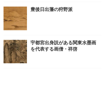
豊後日出藩の狩野派
宇都宮出身説がある関東水墨画
を代表する画僧・祥啓