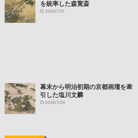
を統率した森寛斎
2026/7/31
幕末から明治初期の京都画壇を牽
引した塩川文麟
2026/7/29