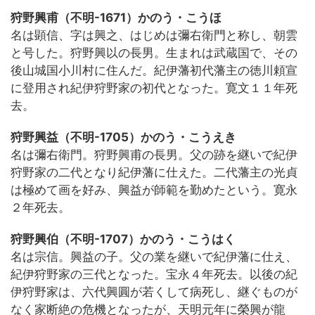
狩野興甫（不明-1671）かのう・こうほ
名は顕信、字は興之、はじめは彌右衛門と称し、朝雲
と号した。狩野興以の長男。生まれは武蔵国で、その
後山城国小川村に住んだ。紀伊藩初代藩主の徳川頼宣
に登用され紀伊狩野家の初代となった。寛文１１年死
去。
狩野興益（不明-1705）かのう・こうえき
名は彌右衛門。狩野興甫の長男。父の跡を継いで紀伊
狩野家の二代となり紀伊藩に仕えた。二代藩主の光貞
は極めて画を好み、興益が師範を勤めたという。寛永
２年死去。
狩野興伯（不明-1707）かのう・こうはく
名は宗信。興益の子。父の業を継いで紀伊藩に仕え、
紀伊狩野家の三代となった。宝永４年死去。以後の紀
伊狩野家は、六代興圓が若くして病死し、継ぐものが
なく家断絶の危機となったが、天明元年に榮興が龍