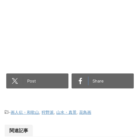
Post
Share
-
画人伝・和歌山
,
狩野派
,
山水・真景
,
花鳥画
関連記事