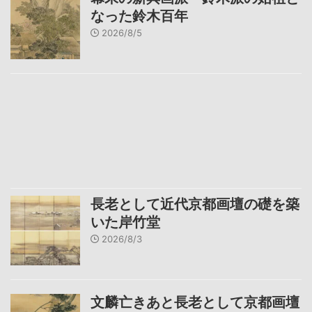
なった鈴木百年
2026/8/5
長老として近代京都画壇の礎を築
いた岸竹堂
2026/8/3
文麟亡きあと長老として京都画壇