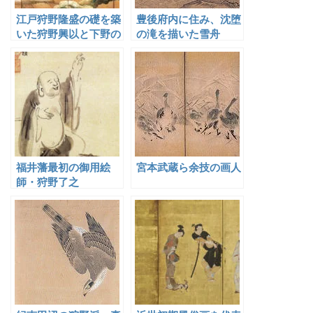
江戸狩野隆盛の礎を築
豊後府内に住み、沈堕
いた狩野興以と下野の
の滝を描いた雪舟
狩野派
福井藩最初の御用絵
宮本武蔵ら余技の画人
師・狩野了之