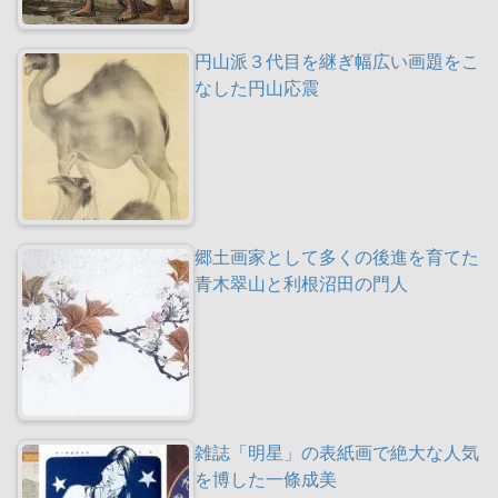
円山派３代目を継ぎ幅広い画題をこ
なした円山応震
郷土画家として多くの後進を育てた
青木翠山と利根沼田の門人
雑誌「明星」の表紙画で絶大な人気
を博した一條成美