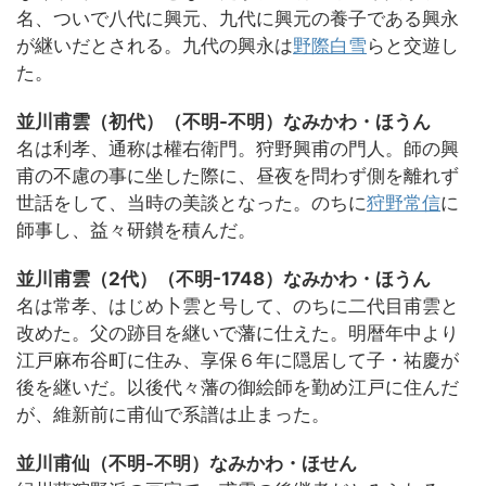
名、ついで八代に興元、九代に興元の養子である興永
が継いだとされる。九代の興永は
野際白雪
らと交遊し
た。
並川甫雲（初代）（不明-不明）なみかわ・ほうん
名は利孝、通称は權右衛門。狩野興甫の門人。師の興
甫の不慮の事に坐した際に、昼夜を問わず側を離れず
世話をして、当時の美談となった。のちに
狩野常信
に
師事し、益々研鑚を積んだ。
並川甫雲（2代）（不明-1748）なみかわ・ほうん
名は常孝、はじめ卜雲と号して、のちに二代目甫雲と
改めた。父の跡目を継いで藩に仕えた。明暦年中より
江戸麻布谷町に住み、享保６年に隠居して子・祐慶が
後を継いだ。以後代々藩の御絵師を勤め江戸に住んだ
が、維新前に甫仙で系譜は止まった。
並川甫仙（不明-不明）なみかわ・ほせん