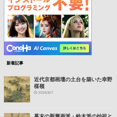
新着記事
近代京都画壇の土台を築いた幸野
楳嶺
2026/8/7
幕末の新興画派・鈴木派の始祖と