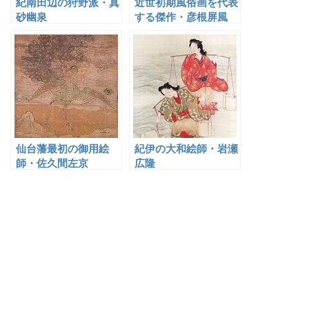
紀南田辺の狩野派・真
近世初期風俗画を代表
砂幽泉
する傑作・彦根屏風
仙台藩最初の御用絵
紀伊の大和絵師・岩瀬
師・佐久間左京
広隆