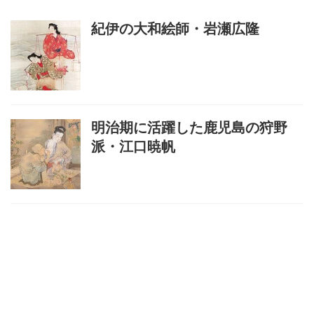
紀伊の大和絵師・岩瀬広隆
明治期に活躍した鹿児島の狩野
派・江口暁帆