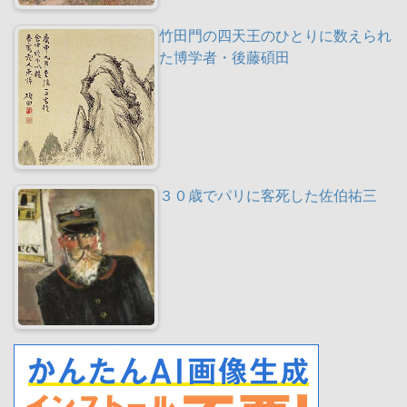
竹田門の四天王のひとりに数えられ
た博学者・後藤碩田
３０歳でパリに客死した佐伯祐三