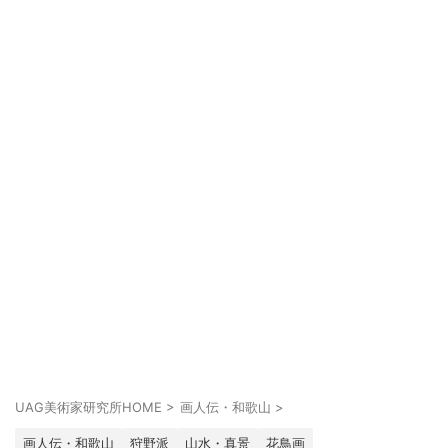
UAG美術家研究所HOME
>
画人伝・和歌山
>
画人伝・和歌山
狩野派
山水・真景
花鳥画