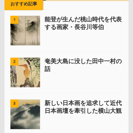
おすすめ記事
能登が生んだ桃山時代を代表
1
する画家・長谷川等伯
奄美大島に没した田中一村の
2
話
新しい日本画を追求して近代
3
日本画壇を牽引した横山大観