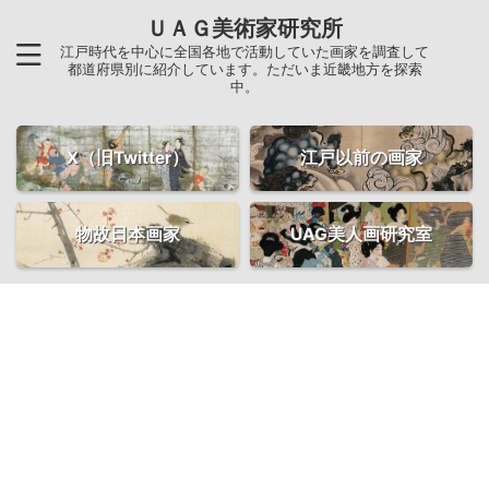
ＵＡＧ美術家研究所
江戸時代を中心に全国各地で活動していた画家を調査して
都道府県別に紹介しています。ただいま近畿地方を探索
中。
X（旧Twitter）
江戸以前の画家
物故日本画家
UAG美人画研究室