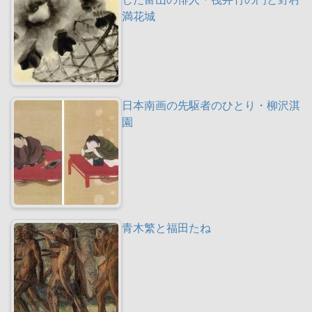
満花城
日本南画の先駆者のひとり・柳沢淇
園
青木繁と福田たね