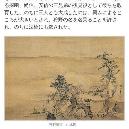
る探幽、尚信、安信の三兄弟の後見役として彼らを教
育した。のちに三人とも大成したのは、興以によると
ころが大きいとされ、狩野の名を名乗ることを許さ
れ、のちに法橋にも叙された。
狩野興甫「山水図」