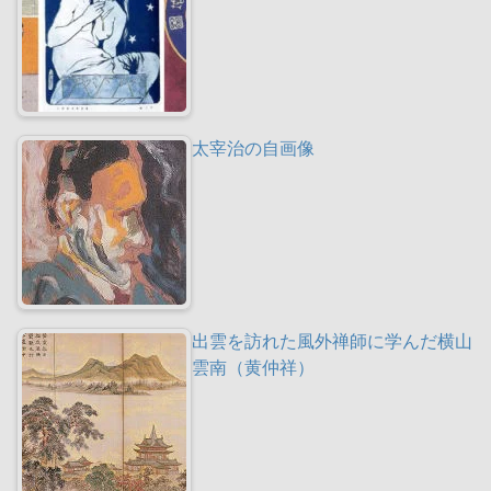
太宰治の自画像
出雲を訪れた風外禅師に学んだ横山
雲南（黄仲祥）