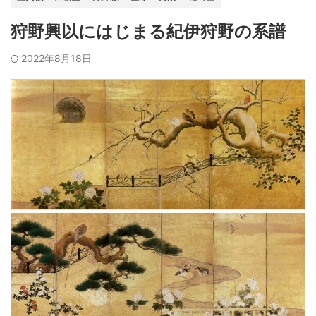
狩野興以にはじまる紀伊狩野の系譜
2022年8月18日