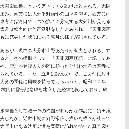
天開図画楼」というアトリエを設けたとされる。天開
望み、南方には大分平野南部の山々を仰ぎ、西方には
東方には河口で二つの流れに分流する大分川が見える
雪舟は精力的に作画活動をしたとみられ、『天開図画
もに充実した状況にある雪舟の様子が記されている。
あるが、現在の大分市上野あたりが有力とされる。立
ると、その根拠として、「天開図画楼記」に記してあ
や、雪舟が豊後入りの際に頼ったと思われる万寿寺に
られている。また、立川は論文の中で、この件に対す
大分の関係に興味を持ってもらおうと、昭和２７年
戒寺境内に雪舟記念碑を建立した経緯も記しており、碑
水墨画として唯一その構図が明らかな作品に「鎮田滝
失したが、近世中期に狩野常信が描いた模本が残って
大野市にある沈堕の滝を実際に訪れて描いた真景図と