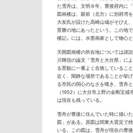
た雪舟は、文明８年、豊後府内に「
図画楼は、眼前（北方）に別府湾を
大友氏が設けた高崎山城がそびえ、
景勝の地にあったという。この地で
楼記』には、水墨画家として物心と
天開図画楼の所在地については諸説
川輝信の論文「雪舟と大分県」によ
る景観に一番よく合致していること
近く、閑静な場所であることが挙げ
る市民の関心のなさを嘆き、雪舟と
（1952）に大分市上野の金剛宝
は現在も残っている。
雪舟が豊後に住んでいた時に描いた
図」がある。原図は関東大震災で焼
いる。この図は、雪舟が現在の豊後