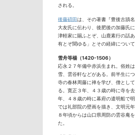
される。
後藤碩田
は、その著書『豊後古蹟名
大友氏に伝わり、後肥後の加藤氏に
津軽家に賜ふとぞ、山鹿素行の話あ
有とぞ聞ゆる」とその経緯について
雪舟等楊（1420-1506）
応永２７年備中赤浜生まれ。俗姓は
雪、雲谷軒などがある。前半生につ
寺の春林周藤に禅を学び、僧として
る。寛正３年、４３歳の時に寺を去
年、４８歳の時に幕府の遣明船で明
では礼部院の壁画を描き、文明元年
８年頃からは山口県周防の雲谷庵を
た。