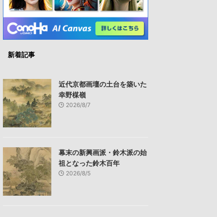
新着記事
近代京都画壇の土台を築いた
幸野楳嶺
2026/8/7
幕末の新興画派・鈴木派の始
祖となった鈴木百年
2026/8/5