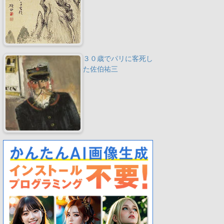
３０歳でパリに客死し
た佐伯祐三