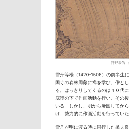
狩野常信「
雪舟等楊（1420-1506）の前
国寺の春林周藤に禅を学び、僧とし
る。はっきりしてくるのは４０代に
庇護の下で作画活動を行い、その後
いる。しかし、明から帰国してから
け、勢力的に作画活動を行っていた
雪舟が明に渡る時に同行した呆夫良