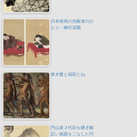
日本南画の先駆者のひ
とり・柳沢淇園
青木繁と福田たね
円山派３代目を継ぎ幅
広い画題をこなした円