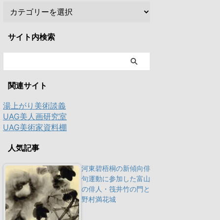
サイト内検索
関連サイト
湯上がり美術談義
UAG美人画研究室
UAG美術家資料棚
人気記事
河東碧梧桐の新傾向俳
句運動に参加した富山
の俳人・筏井竹の門と
野村満花城