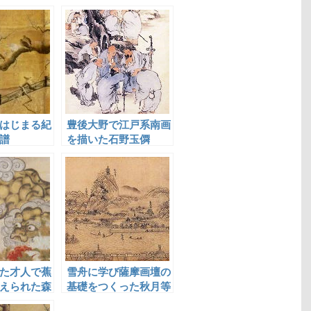
はじまる紀
豊後大野で江戸系南画
譜
を描いた石野玉僲
た才人で蕉
雪舟に学び薩摩画壇の
えられた森
基礎をつくった秋月等
観