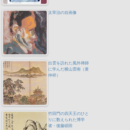
太宰治の自画像
出雲を訪れた風外禅師
に学んだ横山雲南（黄
仲祥）
竹田門の四天王のひと
りに数えられた博学
者・後藤碩田