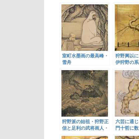
室町水墨画の最高峰・
狩野興以に
雪舟
伊狩野の系
狩野派の始祖・狩野正
六芸に通じ
信と足利の武将画人・
門十哲に数
長尾一族
川許六