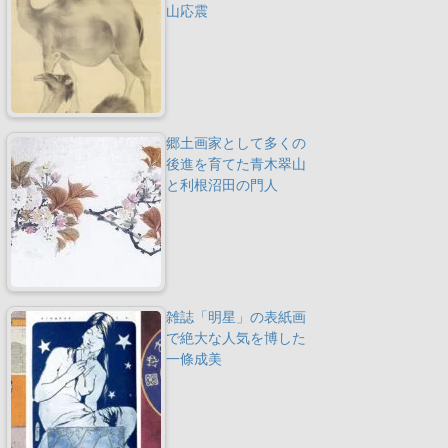
山応震
郷土画家として多くの
後進を育てた青木翠山
と利根沼田の門人
雑誌「明星」の表紙画
で絶大な人気を博した
一條成美