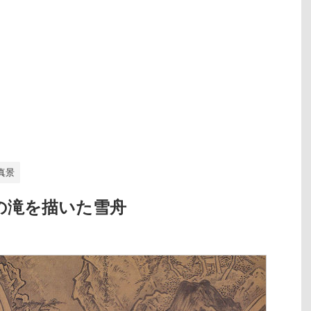
真景
の滝を描いた雪舟