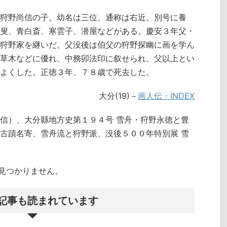
狩野尚信の子。幼名は三位、通称は右近。別号に養
叟、青白斎、寒雲子、潜屋などがある。慶安３年父・
狩野家を継いだ。父没後は伯父の狩野探幽に画を学ん
草木などに優れ、中務卯法印に叙せられ、父以上とい
よくした。正徳３年、７８歳で死去した。
大分(19)－
画人伝・INDEX
信）、大分縣地方史第１９４号 雪舟・狩野永徳と豊
古蹟名寄、雪舟流と狩野派、没後５００年特別展 雪
クトが見つかりません。
記事も読まれています