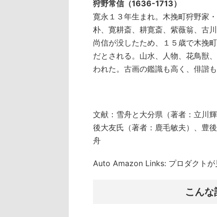
狩野常信（1636-1713）
寛永１３年生まれ。木挽町狩野家・
朴、寛耕斎、耕寛斎、紫薇翁、古川
尚信が没したため、１５歳で木挽町
だとされる。山水、人物、花鳥獣、
われた。古画の鑑識も高く、俳諧も
文献：雪舟と大分県（著者：立川輝
後大友氏（著者：鹿毛敏夫）、豊後
舟
Auto Amazon Links: プロダ
こんな