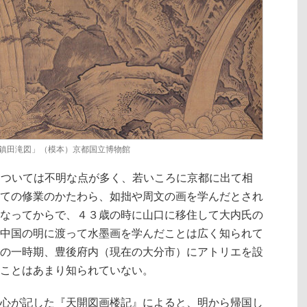
鎮田滝図」（模本）京都国立博物館
半生については不明な点が多く、若いころに京都に出て相
ての修業のかたわら、如拙や周文の画を学んだとされ
なってからで、４３歳の時に山口に移住して大内氏の
中国の明に渡って水墨画を学んだことは広く知られて
の一時期、豊後府内（現在の大分市）にアトリエを設
ことはあまり知られていない。
心が記した『天開図画楼記』によると、明から帰国し