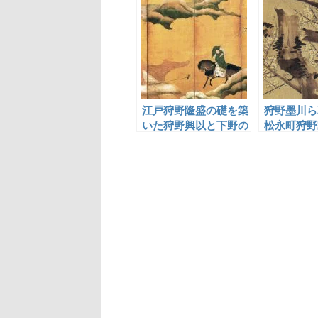
江戸狩野隆盛の礎を築
狩野墨川ら
いた狩野興以と下野の
松永町狩野
狩野派