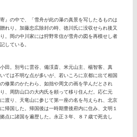
寄』の中で、「雪舟が此の瀑の真景を写したるものは
贈れり。加藤忠広除封の時、徳川氏に没収せられ後又
り。岡の中川家には狩野常信が雪舟の図を再模せし者
記している。
小田。別号に雲谷、備渓斎、米元山主、楊智客、真
いては不明な点が多いが、若いころに京都に出て相国
の修業のかたわら、如拙や周文の画を学んだとされ
り、周防山口の大内氏を頼って移り住んだ。応仁元
に渡り、天竜山に参じて第一座の名を与えられ、北京
に帰国した。帰国後は一時期豊後府内に住み、文明１
拠点に諸国を遍歴した。永正３年、８７歳で死去し