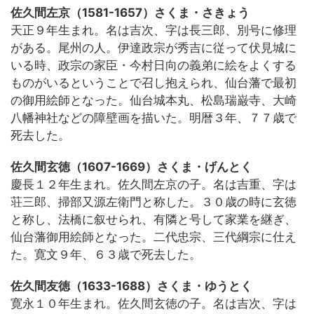
佐久間左京（1581-1657）さくま・さきょう
天正９年生まれ。名は吉次、字は長三郎、別号に修理
がある。尾州の人。伊達政宗が秀吉に従って伏見城に
いる時、政宗の家臣・今村日向の義弟に絵をよくする
ものがいるということで召し抱えられ、仙台藩で最初
の御用絵師となった。仙台城本丸、松島瑞巌寺、大崎
八幡神社などの障壁画を描いた。明暦３年、７７歳で
死去した。
佐久間玄徳（1607-1669）さくま・げんとく
慶長１２年生まれ。佐久間左京の子。名は吉重、字は
荘三郎、掃部又源左衛門と称した。３０歳の時に玄徳
と称し、法橋に叙せられ、有隣と号して家業を継ぎ、
仙台藩御用絵師となった。二代忠宗、三代綱宗に仕え
た。寛文９年、６３歳で死去した。
佐久間友徳（1633-1688）さくま・ゆうとく
寛永１０年生まれ。佐久間玄徳の子。名は吉次、字は