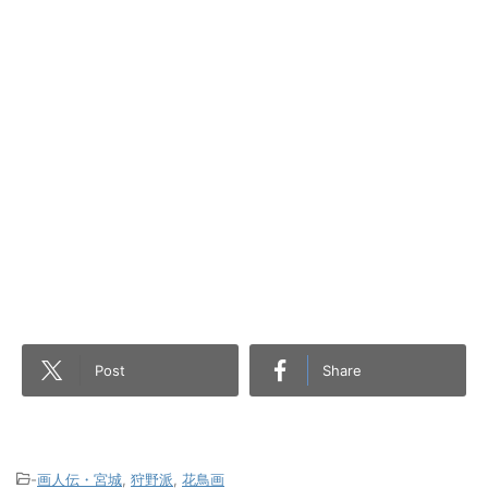
Post
Share
-
画人伝・宮城
,
狩野派
,
花鳥画