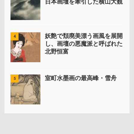
日本画壇を牽引した横山大観
妖艶で頽廃美漂う画風を展開
4
し、画壇の悪魔派と呼ばれた
北野恒富
室町水墨画の最高峰・雪舟
5