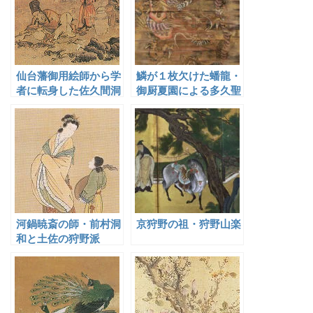
仙台藩御用絵師から学
鱗が１枚欠けた蟠龍・
者に転身した佐久間洞
御厨夏園による多久聖
巌
廟の天井画
河鍋暁斎の師・前村洞
京狩野の祖・狩野山楽
和と土佐の狩野派