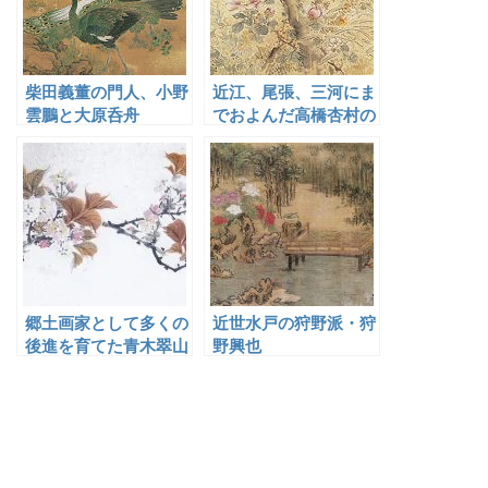
柴田義董の門人、小野
近江、尾張、三河にま
雲鵬と大原呑舟
でおよんだ高橋杏村の
門人
郷土画家として多くの
近世水戸の狩野派・狩
後進を育てた青木翠山
野興也
と利根沼田の門人