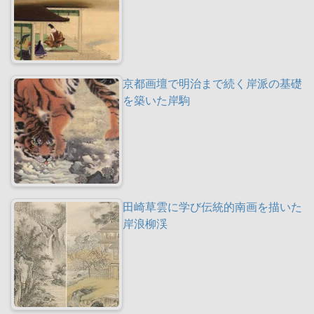
京都画壇で明治まで続く岸派の基礎
を築いた岸駒
田崎草雲に学び伝統的南画を描いた
岸浪柳渓