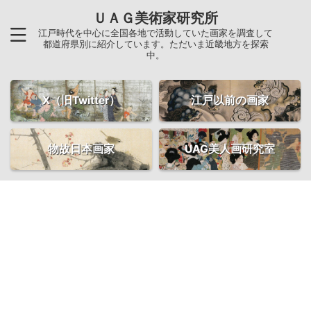
ＵＡＧ美術家研究所
江戸時代を中心に全国各地で活動していた画家を調査して
都道府県別に紹介しています。ただいま近畿地方を探索
中。
X（旧Twitter）
江戸以前の画家
物故日本画家
UAG美人画研究室