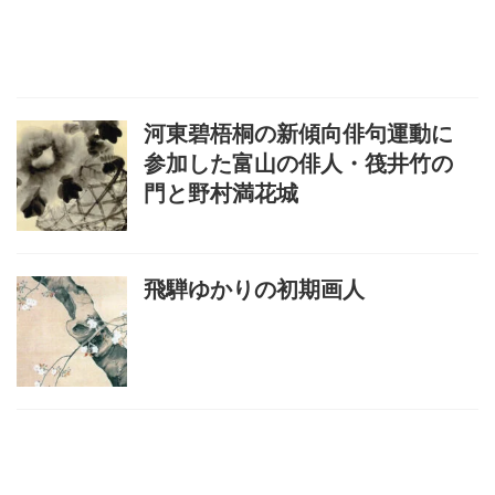
河東碧梧桐の新傾向俳句運動に
参加した富山の俳人・筏井竹の
門と野村満花城
飛騨ゆかりの初期画人