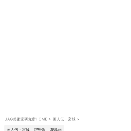
UAG美術家研究所HOME
>
画人伝・宮城
>
画人伝・宮城
狩野派
花鳥画