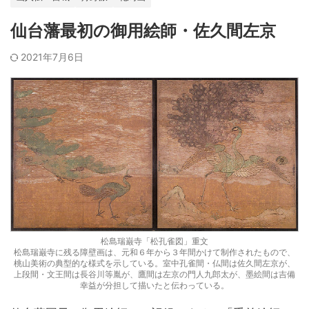
仙台藩最初の御用絵師・佐久間左京
2021年7月6日
松島瑞巌寺「松孔雀図」重文
松島瑞巌寺に残る障壁画は、元和６年から３年間かけて制作されたもので、
桃山美術の典型的な様式を示している。室中孔雀間・仏間は佐久間左京が、
上段間・文王間は長谷川等胤が、鷹間は左京の門人九郎太が、墨絵間は吉備
幸益が分担して描いたと伝わっている。