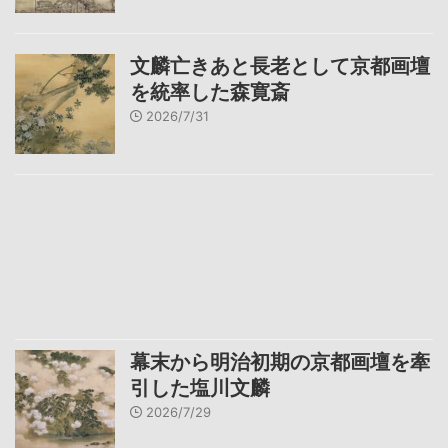
文麟亡きあと長老として京都画壇
を統率した森寛斎
2026/7/31
幕末から明治初期の京都画壇を牽
引した塩川文麟
2026/7/29