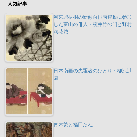
人気記事
河東碧梧桐の新傾向俳句運動に参加
した富山の俳人・筏井竹の門と野村
満花城
日本南画の先駆者のひとり・柳沢淇
園
青木繁と福田たね