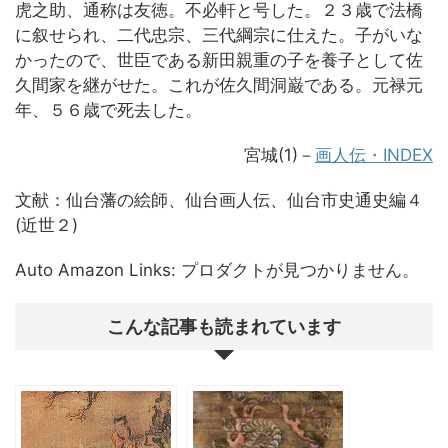
虎之助、通称は友徳。不必軒と号した。２３歳で法橋
に叙せられ、二代忠宗、三代綱宗に仕えた。子がいな
かったので、世臣である新田親重の子を養子として佐
久間家を継がせた。これが佐久間洞巌である。元禄元
年、５６歳で死去した。
宮城(1)－
画人伝・INDEX
文献：仙台藩の絵師、仙台画人伝、仙台市史通史編４
(近世２)
Auto Amazon Links: プロダクトが見つかりません。
こんな記事も読まれています