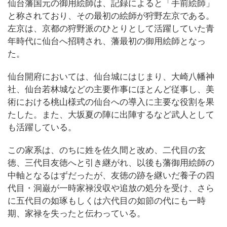
仙台藩国元の御用絵師は、記録によると「手前絵師」
と称されており、その最初の絵師が狩野左京である。
左京は、京都の狩野派のひとりとして活躍していた青
年時代に仙台へ招聘され、藩最初の御用絵師となっ
た。
仙台開府においては、仙台城にはじまり、大崎八幡神
社、仙台若林城などの主要作事にほとんど従事し、美
術における桃山様式の仙台への導入に主要な役割を果
たした。また、大坂夏の陣に出陣するなど武人として
も活躍している。
この家系は、のちに姓を佐久間と改め、二代目の玄
徳、三代目友徳へと引き継がれ、以後も藩御用絵師の
中軸となるはずだったが、友徳の跡を継いだ養子の四
代目・洞巌が一時家禄没収や追放の処分を受け、さら
に五代目の如琢もしくは六代目の如節の代にも一時
期、家禄を失ったと伝わっている。