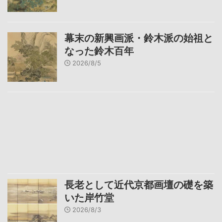
幕末の新興画派・鈴木派の始祖と
なった鈴木百年
2026/8/5
長老として近代京都画壇の礎を築
いた岸竹堂
2026/8/3