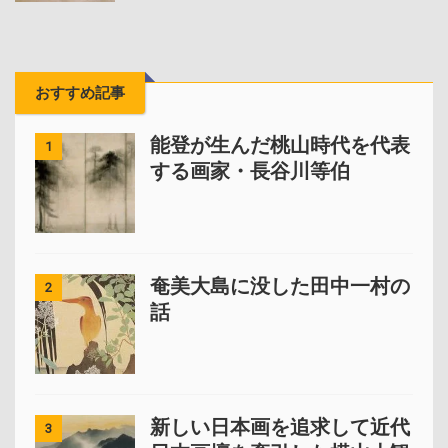
おすすめ記事
能登が生んだ桃山時代を代表
1
する画家・長谷川等伯
奄美大島に没した田中一村の
2
話
新しい日本画を追求して近代
3