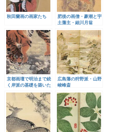
秋田蘭画の画家たち
肥後の画僧・豪潮と宇
土藩主・細川月翁
京都画壇で明治まで続
広島藩の狩野派・山野
く岸派の基礎を築いた
峻峰斎
岸駒