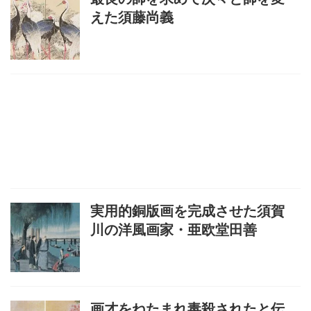
えた須藤尚義
実用的銅版画を完成させた須賀
川の洋風画家・亜欧堂田善
画才をねたまれ毒殺されたと伝