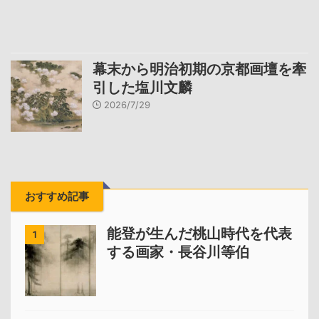
幕末から明治初期の京都画壇を牽
引した塩川文麟
2026/7/29
おすすめ記事
能登が生んだ桃山時代を代表
1
する画家・長谷川等伯