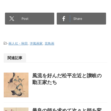
Post
Share
-
画人伝・秋田
,
洋風画家
,
花鳥画
関連記事
風流を好んだ松平左近と讃岐の
勤王家たち
最良の師を求めて次々と師を変