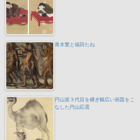
青木繁と福田たね
円山派３代目を継ぎ幅広い画題をこ
なした円山応震