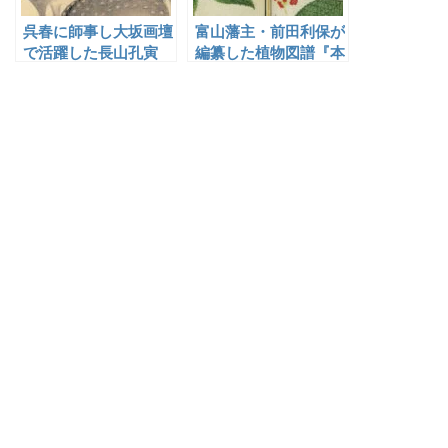
呉春に師事し大坂画壇
富山藩主・前田利保が
で活躍した長山孔寅
編纂した植物図譜『本
草通串証図』の下絵を
描いた山下守胤