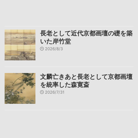
長老として近代京都画壇の礎を築
いた岸竹堂
2026/8/3
文麟亡きあと長老として京都画壇
を統率した森寛斎
2026/7/31