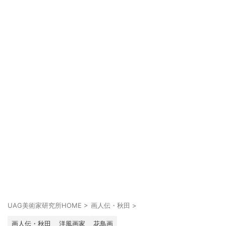
UAG美術家研究所HOME
>
画人伝・秋田
>
画人伝・秋田
洋風画家
花鳥画