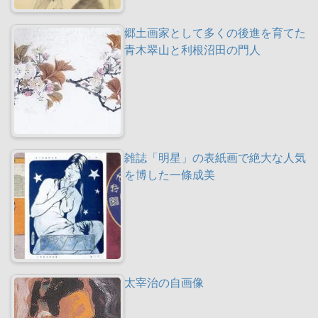
郷土画家として多くの後進を育てた
青木翠山と利根沼田の門人
雑誌「明星」の表紙画で絶大な人気
を博した一條成美
太宰治の自画像