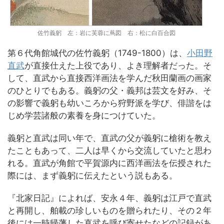
佐竹義躬 左：岩に芙蓉に蔦図 右：松に白百合図
第６代角館城代の佐竹義躬（1749-1800）は、
小田野
直武
が直接仕えた上役であり、よき理解者だった。そ
して、直武から直接西洋画法を学んだ秋田蘭画の画家
のひとりでもある。義躬の父・義邦は芸文を好み、そ
の影響で義躬も幼いころから狩野派を学び、俳諧をは
じめ学芸諸般の素養を身につけていた。
義躬と直武は同い年で、直武の父が義躬に槍術を教え
たこともあって、二人は早くから交流していたと思わ
れる。直武が角館で平賀源内に西洋画法を伝授された
際には、まず義躬に伝えたという説もある。
『北家日記』によれば、安永４年、義躬は江戸で直武
と再開し、舶載の珍しいものを贈られたり、その２年
後には一時帰藩した直武を呼び寄せたなどの記録があ