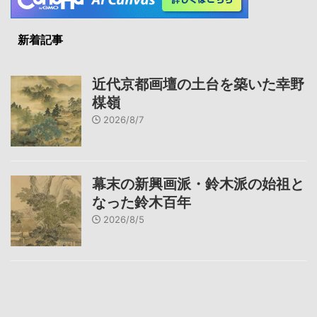
新着記事
近代京都画壇の土台を築いた幸野
楳嶺
2026/8/7
幕末の新興画派・鈴木派の始祖と
なった鈴木百年
2026/8/5