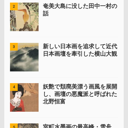
奄美大島に没した田中一村の
2
話
新しい日本画を追求して近代
3
日本画壇を牽引した横山大観
妖艶で頽廃美漂う画風を展開
4
し、画壇の悪魔派と呼ばれた
北野恒富
室町水墨画の最高峰・雪舟
5