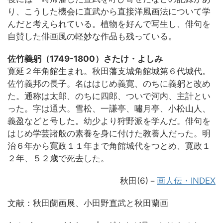
り、こうした機会に直武から直接洋風画法について学
んだと考えられている。植物を好んで写生し、俳句を
自賛した俳画風の軽妙な作品も残っている。
佐竹義躬（1749-1800）さたけ・よしみ
寛延２年角館生まれ。秋田藩支城角館城第６代城代。
佐竹義邦の長子。名ははじめ義寛、のちに義躬と改め
た。通称は太郎、のちに四郎、ついで河内、主計とい
った。字は通大。雪松、一謙亭、嘯月亭、小松山人、
義盈などと号した。幼少より狩野派を学んだ。俳句を
はじめ学芸諸般の素養を身に付けた教養人だった。明
治６年から寛政１１年まで角館城代をつとめ、寛政１
２年、５２歳で死去した。
秋田(6)－
画人伝・INDEX
文献：秋田蘭画展、小田野直武と秋田蘭画