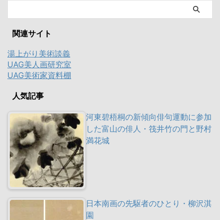
関連サイト
湯上がり美術談義
UAG美人画研究室
UAG美術家資料棚
人気記事
河東碧梧桐の新傾向俳句運動に参加
した富山の俳人・筏井竹の門と野村
満花城
日本南画の先駆者のひとり・柳沢淇
園