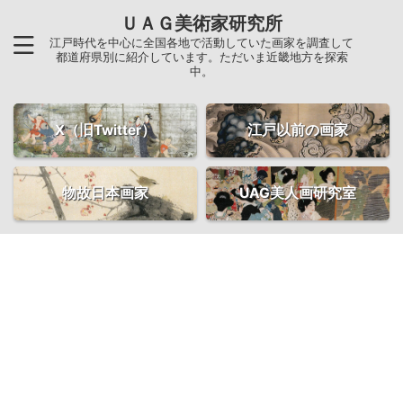
ＵＡＧ美術家研究所
江戸時代を中心に全国各地で活動していた画家を調査して
都道府県別に紹介しています。ただいま近畿地方を探索
中。
X（旧Twitter）
江戸以前の画家
物故日本画家
UAG美人画研究室