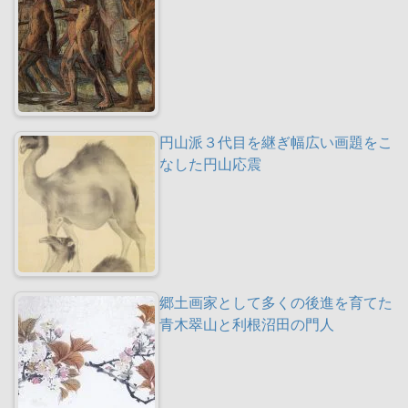
円山派３代目を継ぎ幅広い画題をこ
なした円山応震
郷土画家として多くの後進を育てた
青木翠山と利根沼田の門人