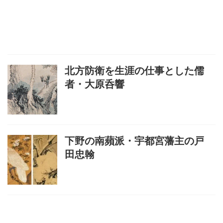
北方防衛を生涯の仕事とした儒
者・大原呑響
下野の南蘋派・宇都宮藩主の戸
田忠翰