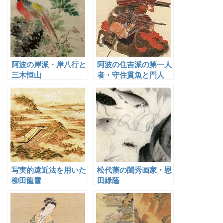
阿波の岸派・岸八行と
阿波の住吉派の第一人
三木恒山
者・守住貫魚と門人
写実的遠近法を用いた
松代藩の閨秀画家・恩
柳田龍雪
田緑蔭