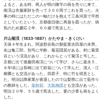
よると、ある時、商人が明の陳竿の画を売りに来て、
南渓は衣服家財を売って３００両でこれを買った。火
事の時にはただこの一軸だけを抱えて三条河原で平然
としていたという。京都復旧後に再遊を図ったが、病
気のため慶応２年、６０歳で死去した。
片山菊渓（1833-1887）かたやま・きくけい
天保４年生まれ。阿波郡谷島の製藍業吉田屋の末男。
名は亀三郎。別号に半酔、菊花隠居がある。村に菊里
谷という渓流があり、これからとって菊渓と号した。
京都に出て後藤田南渓について学び、さらに嘉永５、
６年頃には長崎に出て鉄翁について学んだ。清人・江
稼圃とも交流があった。四君子、特に竹を得意とし
た。明治以降家業が衰退したので山梨県に出て藍作り
の教師をした。
柴秋邨
、
大島梅隠
とも交流があった。
明治２０年、５５歳で死去した。妻の少香も画をよく
した。