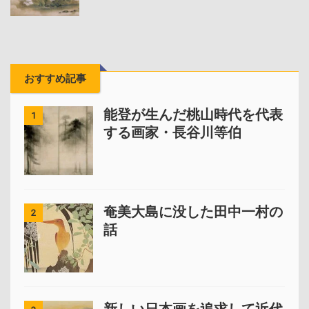
おすすめ記事
能登が生んだ桃山時代を代表
1
する画家・長谷川等伯
奄美大島に没した田中一村の
2
話