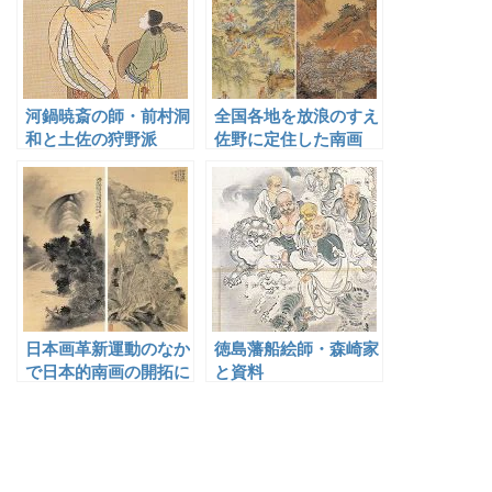
河鍋暁斎の師・前村洞
全国各地を放浪のすえ
和と土佐の狩野派
佐野に定住した南画
家・王欽古
日本画革新運動のなか
徳島藩船絵師・森崎家
で日本的南画の開拓に
と資料
尽力した菅原白龍