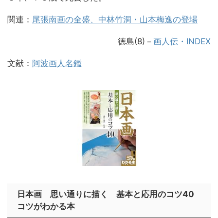
関連：
尾張南画の全盛、中林竹洞・山本梅逸の登場
徳島(8)
－
画人伝・INDEX
文献：
阿波画人名鑑
日本画 思い通りに描く 基本と応用のコツ40
コツがわかる本