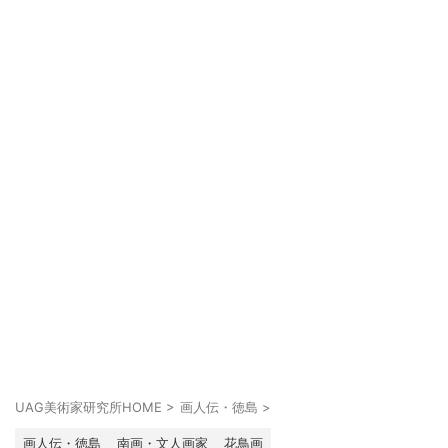
UAG美術家研究所HOME
>
画人伝・徳島
>
画人伝・徳島
南画・文人画家
花鳥画