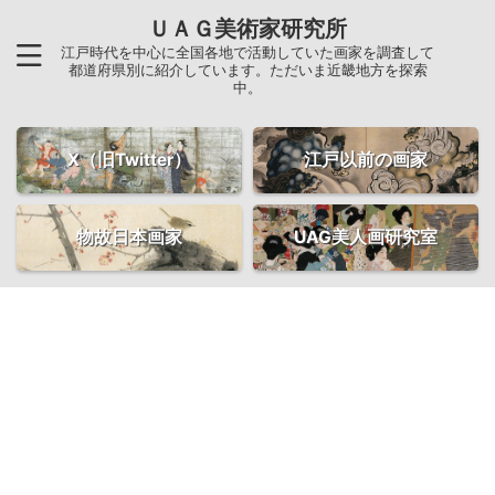
ＵＡＧ美術家研究所
江戸時代を中心に全国各地で活動していた画家を調査して
都道府県別に紹介しています。ただいま近畿地方を探索
中。
X（旧Twitter）
江戸以前の画家
物故日本画家
UAG美人画研究室