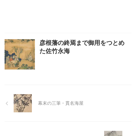
彦根藩の終焉まで御用をつとめ
た佐竹永海
幕末の三筆・貫名海屋