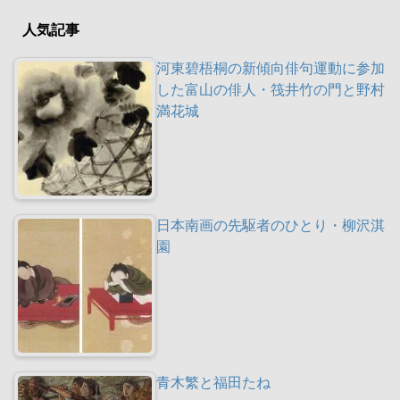
人気記事
河東碧梧桐の新傾向俳句運動に参加
した富山の俳人・筏井竹の門と野村
満花城
日本南画の先駆者のひとり・柳沢淇
園
青木繁と福田たね