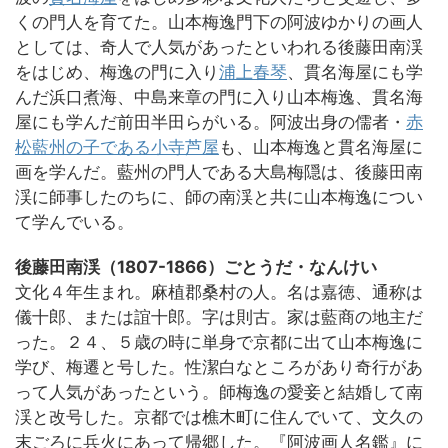
くの門人を育てた。山本梅逸門下の阿波ゆかりの画人
としては、奇人で人気があったといわれる後藤田南渓
をはじめ、梅逸の門に入り
浦上春琴
、貫名海屋にも学
んだ浜口煮海、中島来章の門に入り山本梅逸、貫名海
屋にも学んだ前田半田らがいる。阿波出身の儒者・
赤
松藍州の子である小寺芦屋
も、山本梅逸と貫名海屋に
画を学んだ。藍州の門人である大島梅隠は、後藤田南
渓に師事したのちに、師の南渓と共に山本梅逸につい
て学んでいる。
後藤田南渓（1807-1866）ごとうだ・なんけい
文化４年生まれ。麻植郡桑村の人。名は嘉徳、通称は
儀十郎、または誼十郎。字は則古。家は藍商の地主だ
った。２４、５歳の時に単身で京都に出て山本梅逸に
学び、梅遷と号した。性潔白なところがあり奇行があ
って人気があったという。師梅逸の愛妾と結婚して南
渓と改号した。京都では樵木町に住んでいて、文久の
末ごろに兵火にあって帰郷した。『阿波画人名鑑』に