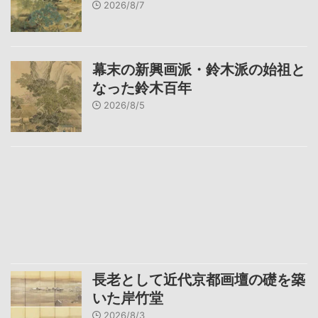
2026/8/7
幕末の新興画派・鈴木派の始祖と
なった鈴木百年
2026/8/5
長老として近代京都画壇の礎を築
いた岸竹堂
2026/8/3