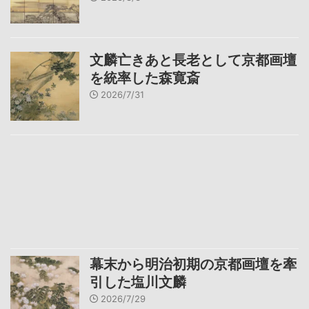
文麟亡きあと長老として京都画壇
を統率した森寛斎
2026/7/31
幕末から明治初期の京都画壇を牽
引した塩川文麟
2026/7/29