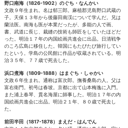
野口南海（1826-1902）のぐち・なんかい
文政９年生まれ。名は郁三郎。麻植郡児島野口武蔵の
子。天保１３年から後藤田南渓について学んだ。兄は
蘭法医。南海も医が本業だったが、多能の人で画、
書、武道に長じ、裁縫の技術も師匠をしていたほどだ
った。明治１７年の内国絵画共進会に出品。日清戦争
のころ広島に移住した。韓国にもたびたび旅行してい
たという。学島の公民館に作品が収蔵されている。明
治３５年、７７歳で死去した。
浜口煮海（1809-1888）はまぐち・しゃかい
文政６年生まれ。通称は富次郎。撫養桑島の人。父は
富右衛門。初号は春坡。京都に出て山本梅逸に入門。
また浦上春琴、貫名海屋に師事した。明治１７年の内
国絵画共進会に出品。明治２１年、８０歳で死去し
た。
前田半田（1817-1878）まえだ・はんでん