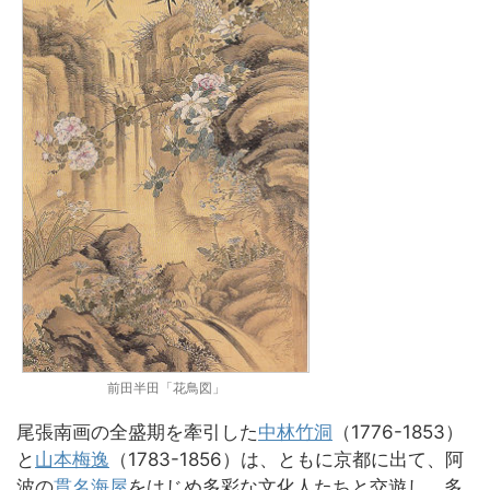
前田半田「花鳥図」
尾張南画の全盛期を牽引した
中林竹洞
（1776-1853）
と
山本梅逸
（1783-1856）は、ともに京都に出て、阿
波の
貫名海屋
をはじめ多彩な文化人たちと交遊し、多