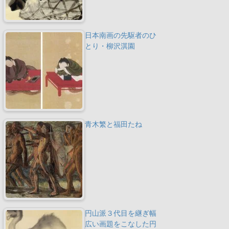
日本南画の先駆者のひ
とり・柳沢淇園
青木繁と福田たね
円山派３代目を継ぎ幅
広い画題をこなした円