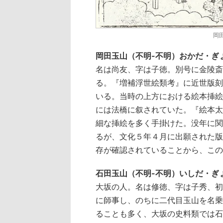
岡
岡田玉山（不明-不明）おかだ・ぎ
名は尚友、字は子徳。別号に金陵斎
る。『増補浮世絵類考』に近世版刻
いる。当時の上方における絵本挿絵
には法橋に叙されていた。『絵本太
細な挿絵を多く手掛けた。没年に関
るが、文化５年４月に出願された版
存が確認されていることから、この
石田玉山（不明-不明）いしだ・ぎ
大坂の人。名は修徳、字は子秀、初
に師事し、のちに二代目玉山を名乗
ることも多く、大坂の史料類では石