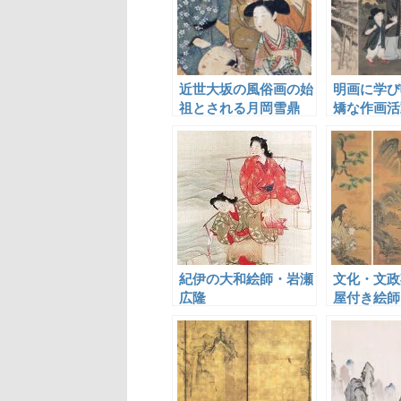
近世大坂の風俗画の始
明画に学び
祖とされる月岡雪鼎
矯な作画活
た林閬苑
紀伊の大和絵師・岩瀬
文化・文政
広隆
屋付き絵師
斎