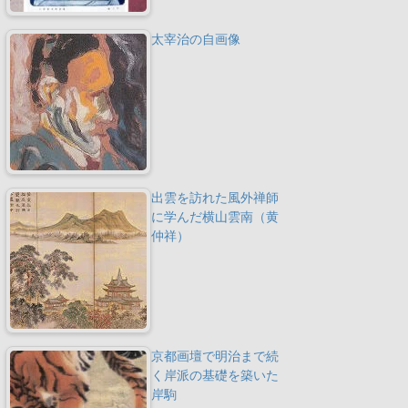
太宰治の自画像
出雲を訪れた風外禅師
に学んだ横山雲南（黄
仲祥）
京都画壇で明治まで続
く岸派の基礎を築いた
岸駒