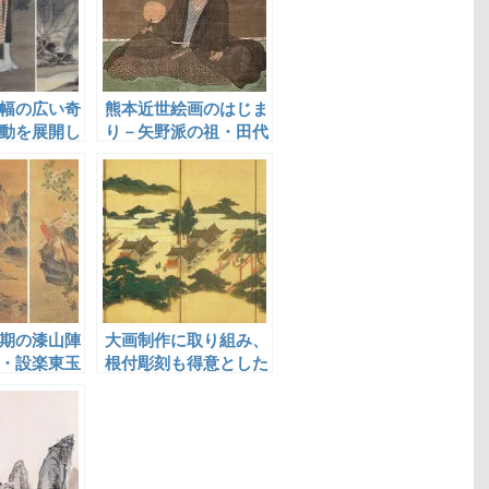
幅の広い奇
熊本近世絵画のはじま
動を展開し
り－矢野派の祖・田代
等甫
期の漆山陣
大画制作に取り組み、
・設楽東玉
根付彫刻も得意とした
吉村周山