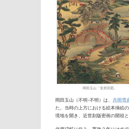
岡田玉山「安房宮図」
岡田玉山（不明-不明）は、
月岡雪
た。当時の上方における絵本挿絵の
境地を開き、近世刻版密画の開祖と
北渡辺町に住み、寛政２年にはすで