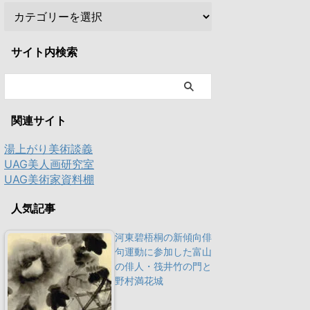
サイト内検索
関連サイト
湯上がり美術談義
UAG美人画研究室
UAG美術家資料棚
人気記事
河東碧梧桐の新傾向俳
句運動に参加した富山
の俳人・筏井竹の門と
野村満花城