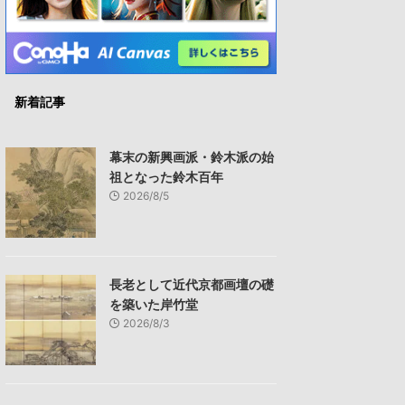
新着記事
幕末の新興画派・鈴木派の始
祖となった鈴木百年
2026/8/5
長老として近代京都画壇の礎
を築いた岸竹堂
2026/8/3