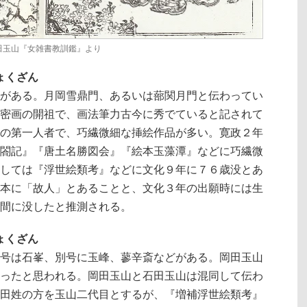
田玉山『女雑書教訓鑑』より
ょくざん
がある。月岡雪鼎門、あるいは蔀関月門と伝わってい
密画の開祖で、画法筆力古今に秀でていると記されて
の第一人者で、巧繊微細な挿絵作品が多い。寛政２年
閤記』『唐土名勝図会』『絵本玉藻潭』などに巧繊微
しては『浮世絵類考』などに文化９年に７６歳没とあ
本に「故人」とあることと、文化３年の出願時には生
間に没したと推測される。
ょくざん
号は石峯、別号に玉峰、蓼辛斎などがある。岡田玉山
ったと思われる。岡田玉山と石田玉山は混同して伝わ
田姓の方を玉山二代目とするが、『増補浮世絵類考』