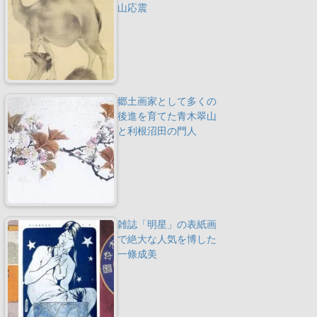
山応震
郷土画家として多くの
後進を育てた青木翠山
と利根沼田の門人
雑誌「明星」の表紙画
で絶大な人気を博した
一條成美