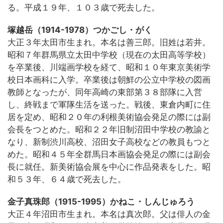
る。平成１９年、１０３歳で死去した。
塚越岳（1914-1978）つかごし・がく
大正３年太田市生まれ。本名は善三郎。旧姓は若井。
昭和７年群馬県立太田中学校（現在の太田高等学校）
を卒業後、川端画学校を経て、昭和１０年東京美術学
校日本画科に入学。卒業後は朝鮮の公立中学校の図画
教師となったが、同年高崎の東部第３８部隊に入営
し、終戦まで軍隊生活を送った。戦後、東倉内町に住
居を定め、昭和２０年の利根美術協会発足の際には副
会長をつとめた。昭和２２年旧制沼田中学校の教諭と
なり、新制渋川高校、沼田女子高校などの教員もつと
めた。昭和４５年全群馬日本画協会発足の際には副会
長に就任。新美術協会展を中心に作品発表をした。昭
和５３年、６４歳で死去した。
金子真珠郎（1915-1995）かねこ・しんじゅろう
大正４年沼田市生まれ。本名は真次郎。父は俳人の金