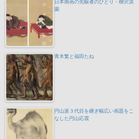
日本南画の先駆者のひとり・柳沢淇
園
青木繁と福田たね
円山派３代目を継ぎ幅広い画題をこ
なした円山応震