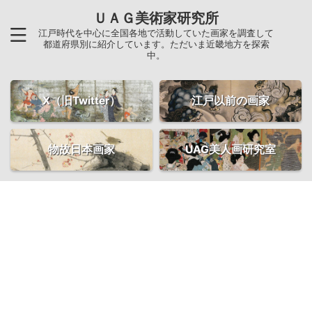
ＵＡＧ美術家研究所
江戸時代を中心に全国各地で活動していた画家を調査して
都道府県別に紹介しています。ただいま近畿地方を探索
中。
X（旧Twitter）
江戸以前の画家
物故日本画家
UAG美人画研究室