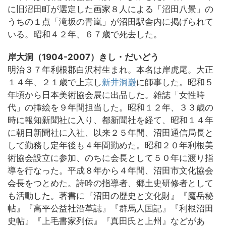
に旧沼田町が選定した画家８人による「沼田八景」の
うちの１点「滝坂の青嵐」が沼田駅舎内に掲げられて
いる。昭和４２年、６７歳で死去した。
岸大洞（1904-2007）きし・だいどう
明治３７年利根郡白沢村生まれ。本名は岸虎尾。大正
１４年、２１歳で上京し
新井洞巌
に師事した。昭和５
年頃から日本美術協会展に出品した。雑誌「女性時
代」の挿絵を９年間担当した。昭和１２年、３３歳の
時に報知新聞社に入り、都新聞社を経て、昭和１４年
に朝日新聞社に入社、以来２５年間、沼田通信局長と
して勤務し定年後も４年間勤めた。昭和２０年利根美
術協会設立に参加、のちに会長として５０年に渡り指
導を行なった。平成８年から４年間、沼田市文化協会
会長をつとめた。詩吟の指導者、郷土史研修者として
も活動した。著書に『沼田の歴史と文化財』『魔岳秘
帖』『高平公益社沿革誌』『群馬人国記』『利根沼田
史帖』『上毛書家列伝』『真田氏と上州』などがあ