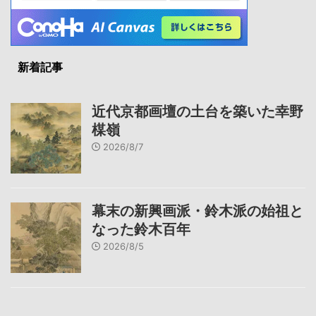
新着記事
近代京都画壇の土台を築いた幸野
楳嶺
2026/8/7
幕末の新興画派・鈴木派の始祖と
なった鈴木百年
2026/8/5