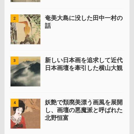
奄美大島に没した田中一村の
2
話
新しい日本画を追求して近代
3
日本画壇を牽引した横山大観
妖艶で頽廃美漂う画風を展開
4
し、画壇の悪魔派と呼ばれた
北野恒富