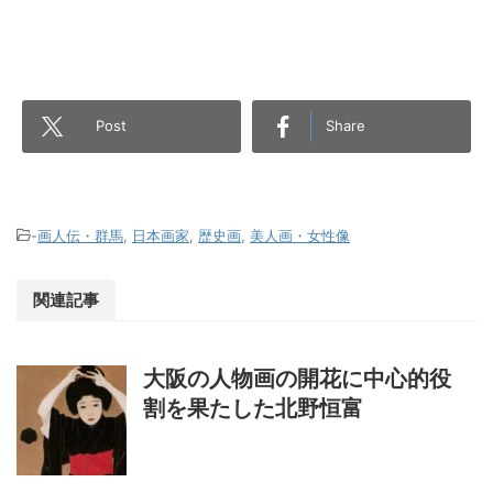
Post
Share
-
画人伝・群馬
,
日本画家
,
歴史画
,
美人画・女性像
関連記事
大阪の人物画の開花に中心的役
割を果たした北野恒富