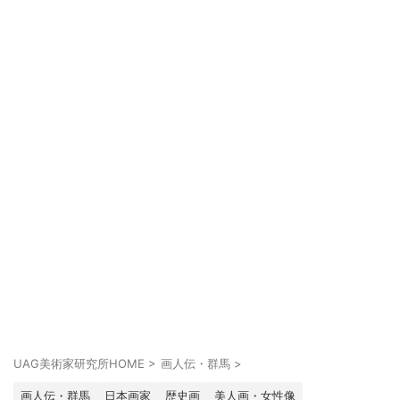
UAG美術家研究所HOME
>
画人伝・群馬
>
画人伝・群馬
日本画家
歴史画
美人画・女性像