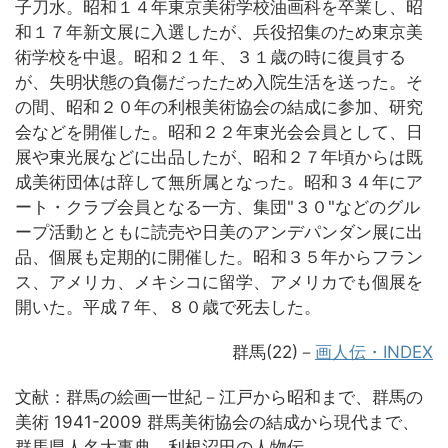
子刀水。昭和１４年東京美術学校油画科を卒業し、昭
和１７年新文展に入選したが、兵役招集のため東京美
術学校を中退。昭和２１年、３１歳の時に復員する
が、失明状態の負傷だったため入院生活を送った。そ
の間、昭和２０年の利根美術協会の結成に参加、研究
会などを開催した。昭和２２年東光会会員として、日
展や東光展などに出品したが、昭和２７年頃からは既
成美術団体は辞して無所属となった。昭和３４年にア
ート・クラブ会員となる一方、集団"３０"などのグル
ープ活動とともに読売や日美のアンデパンダン展に出
品、個展も定期的に開催した。昭和３５年からフラン
ス、アメリカ、メキシコに留学、アメリカでも個展を
開いた。平成７年、８０歳で死去した。
群馬(22)－
画人伝・INDEX
文献：群馬の絵画一世紀－江戸から昭和まで、群馬の
美術 1941-2009 群馬美術協会の結成から現代まで、
群馬県人名大事典、利根沼田の人物伝