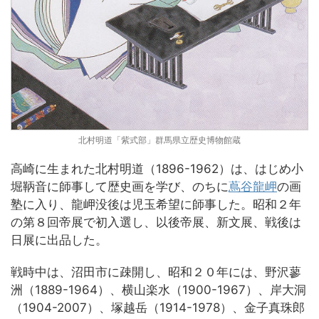
北村明道「紫式部」群馬県立歴史博物館蔵
高崎に生まれた北村明道（1896-1962）は、はじめ小
堀鞆音に師事して歴史画を学び、のちに
蔦谷龍岬
の画
塾に入り、龍岬没後は児玉希望に師事した。昭和２年
の第８回帝展で初入選し、以後帝展、新文展、戦後は
日展に出品した。
戦時中は、沼田市に疎開し、昭和２０年には、野沢蓼
洲（1889-1964）、横山楽水（1900-1967）、岸大洞
（1904-2007）、塚越岳（1914-1978）、金子真珠郎