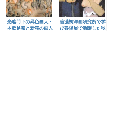
光瑤門下の異色画人・
信濃橋洋画研究所で学
本郷越嶺と新湊の画人
び春陽展で活躍した秋
口保波