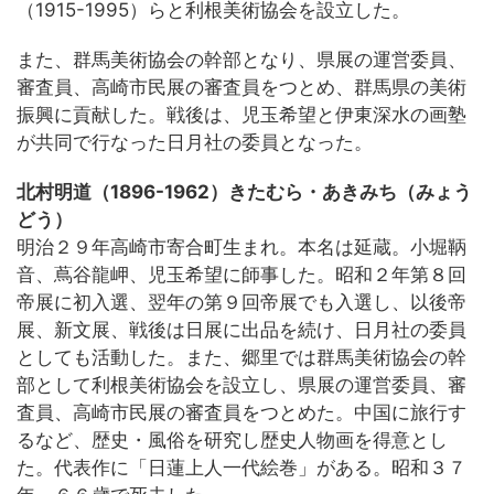
（1915-1995）らと利根美術協会を設立した。
また、群馬美術協会の幹部となり、県展の運営委員、
審査員、高崎市民展の審査員をつとめ、群馬県の美術
振興に貢献した。戦後は、児玉希望と伊東深水の画塾
が共同で行なった日月社の委員となった。
北村明道（1896-1962）きたむら・あきみち（みょう
どう）
明治２９年高崎市寄合町生まれ。本名は延蔵。小堀鞆
音、蔦谷龍岬、児玉希望に師事した。昭和２年第８回
帝展に初入選、翌年の第９回帝展でも入選し、以後帝
展、新文展、戦後は日展に出品を続け、日月社の委員
としても活動した。また、郷里では群馬美術協会の幹
部として利根美術協会を設立し、県展の運営委員、審
査員、高崎市民展の審査員をつとめた。中国に旅行す
るなど、歴史・風俗を研究し歴史人物画を得意とし
た。代表作に「日蓮上人一代絵巻」がある。昭和３７