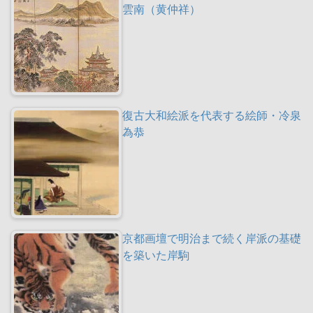
雲南（黄仲祥）
復古大和絵派を代表する絵師・冷泉
為恭
京都画壇で明治まで続く岸派の基礎
を築いた岸駒