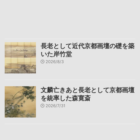
長老として近代京都画壇の礎を築
いた岸竹堂
2026/8/3
文麟亡きあと長老として京都画壇
を統率した森寛斎
2026/7/31