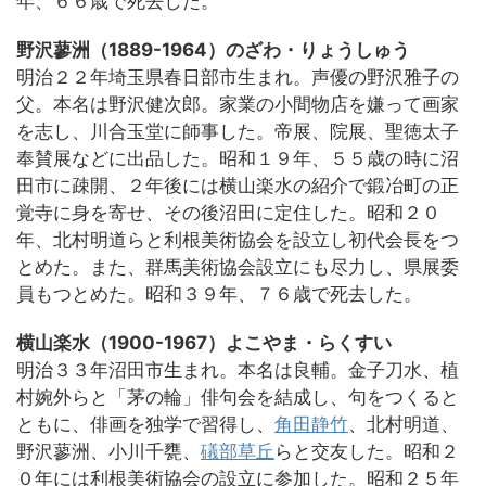
年、６６歳で死去した。
野沢蓼洲（1889-1964）のざわ・りょうしゅう
明治２２年埼玉県春日部市生まれ。声優の野沢雅子の
父。本名は野沢健次郎。家業の小間物店を嫌って画家
を志し、川合玉堂に師事した。帝展、院展、聖徳太子
奉賛展などに出品した。昭和１９年、５５歳の時に沼
田市に疎開、２年後には横山楽水の紹介で鍛冶町の正
覚寺に身を寄せ、その後沼田に定住した。昭和２０
年、北村明道らと利根美術協会を設立し初代会長をつ
とめた。また、群馬美術協会設立にも尽力し、県展委
員もつとめた。昭和３９年、７６歳で死去した。
横山楽水（1900-1967）よこやま・らくすい
明治３３年沼田市生まれ。本名は良輔。金子刀水、植
村婉外らと「茅の輪」俳句会を結成し、句をつくると
ともに、俳画を独学で習得し、
角田静竹
、北村明道、
野沢蓼洲、小川千甕、
礒部草丘
らと交友した。昭和２
０年には利根美術協会の設立に参加した。昭和２５年