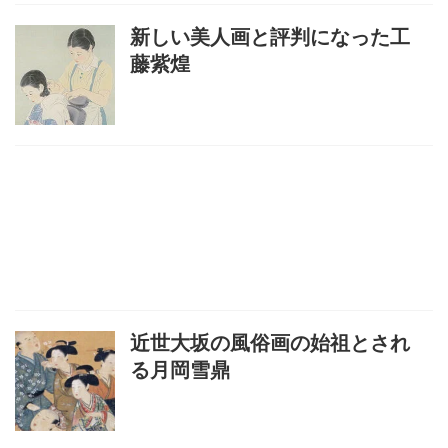
新しい美人画と評判になった工
藤紫煌
近世大坂の風俗画の始祖とされ
る月岡雪鼎