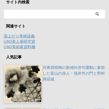
サイト内検索
関連サイト
湯上がり美術談義
UAG美人画研究室
UAG美術家資料棚
人気記事
河東碧梧桐の新傾向俳句運動に参加
した富山の俳人・筏井竹の門と野村
満花城