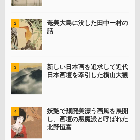
奄美大島に没した田中一村の
2
話
新しい日本画を追求して近代
3
日本画壇を牽引した横山大観
妖艶で頽廃美漂う画風を展開
4
し、画壇の悪魔派と呼ばれた
北野恒富