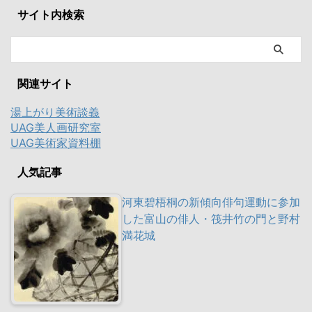
サイト内検索
関連サイト
湯上がり美術談義
UAG美人画研究室
UAG美術家資料棚
人気記事
河東碧梧桐の新傾向俳句運動に参加
した富山の俳人・筏井竹の門と野村
満花城