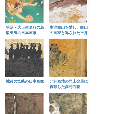
明治・大正生まれの鳥
生涯白山を愛し、白山
取出身の日本画家
の画家と称された玉井
敬泉
戦後の宮崎の日本画家
北陸画壇の向上発展に
貢献した高村右暁