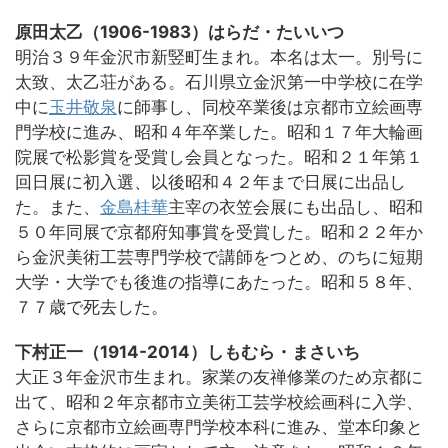
原田太乙（1906-1983）はらだ・たいいつ
明治３９年金沢市新竪町生まれ。本名は太一。別号に
太致、太乙荘がある。石川県立金沢第一中学校に在学
中に
玉井敬泉
に師事し、同校卒業後は京都市立絵画専
門学校に進み、昭和４年卒業した。昭和１７年大輪画
院展で松影賞を受賞し会員となった。昭和２１年第１
回日展に初入選、以後昭和４２年まで日展に出品し
た。また、
金島桂華
主宰の衣笠会展にも出品し、昭和
５０年同展で京都府知事賞を受賞した。昭和２２年か
ら金沢美術工芸専門学校で講師をつとめ、のちに短期
大学・大学でも後進の指導にあたった。昭和５８年、
７７歳で死去した。
下村正一（1914-2014）しもむら・まさいち
大正３年金沢市生まれ。家業の友禅修業のため京都に
出て、昭和２年京都市立美術工芸学校絵画科に入学、
さらに京都市立絵画専門学校本科に進み、堂本印象と