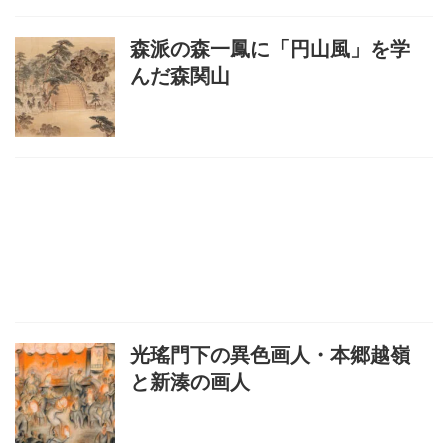
森派の森一鳳に「円山風」を学
んだ森関山
光瑤門下の異色画人・本郷越嶺
と新湊の画人