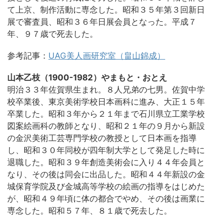
て上京、制作活動に専念した。昭和３５年第３回新日
展で審査員、昭和３６年日展会員となった。平成７
年、９７歳で死去した。
参考記事：
UAG美人画研究室（畠山錦成）
山本乙枝（1900-1982）やまもと・おとえ
明治３３年佐賀県生まれ。８人兄弟の七男。佐賀中学
校卒業後、東京美術学校日本画科に進み、大正１５年
卒業した。昭和３年から２１年まで石川県立工業学校
図案絵画科の教師となり、昭和２１年の９月から新設
の金沢美術工芸専門学校の教授として日本画を指導
し、昭和３０年同校が四年制大学として発足した時に
退職した。昭和３９年創造美術会に入り４４年会員と
なり、その後は同会に出品した。昭和４４年新設の金
城保育学院及び金城高等学校の絵画の指導をはじめた
が、昭和４９年頃に体の都合でやめ、その後は画業に
専念した。昭和５７年、８１歳で死去した。