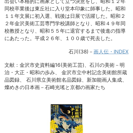
出会い本格的に画家として立つ決意をし、昭和１２年
同校卒業後は東丘社に入り堂本印象に師事した。昭和
１１年文展に初入選、戦後は日展で活躍した。昭和２
２年金沢美術工芸専門学校講師となり、昭和４９年同
校教授となり、昭和５５年に退官するまで後進の指導
にあたった。平成２６年、１００歳で死去した。
石川(38)－
画人伝・INDEX
文献：金沢市史資料編16(美術工芸)、石川の美術－明
治・大正・昭和の歩み、 金沢市立中村記念美術館所蔵
品図録、 石川県立美術館名品図録、新加能画人集成、
燦めきの日本画－石崎光瑤と京都の画家たち