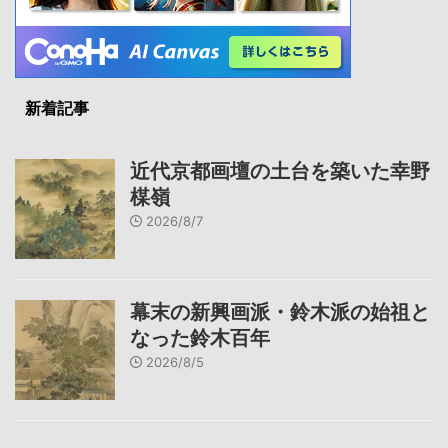
新着記事
近代京都画壇の土台を築いた幸野
楳嶺
2026/8/7
幕末の新興画派・鈴木派の始祖と
なった鈴木百年
2026/8/5