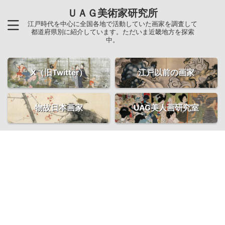
ＵＡＧ美術家研究所
江戸時代を中心に全国各地で活動していた画家を調査して
都道府県別に紹介しています。ただいま近畿地方を探索
中。
X（旧Twitter）
江戸以前の画家
物故日本画家
UAG美人画研究室