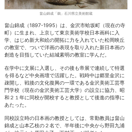
畠山錦成「鵜」石川県立美術館蔵
畠山錦成（1897-1995）は、金沢市蛤坂町（現在の寺
町）に生まれ、上京して東京美術学校日本画科に入
学、はじめ新大和絵の開拓に力を入れていた松岡映丘
の教室で、ついで洋画の表現を取り入れた新日本画の
創造を目指していた結城素明の教室に学んだ。
在学中に文展に入選し、その後も帝展で連続して特選
を得るなど中央画壇で活躍した。戦時中は郷里金沢に
疎開し、戦後の文化復興の一環である金沢美術工芸専
門学校（現在の金沢美術工芸大学）の設立に協力、昭
和２１年に同校が開校すると教授として後進の指導に
あたった。
同校設立時の日本画の教授としては、常勤教員は畠山
錦成と山本乙枝の２名で、半年後に中央から野田九浦