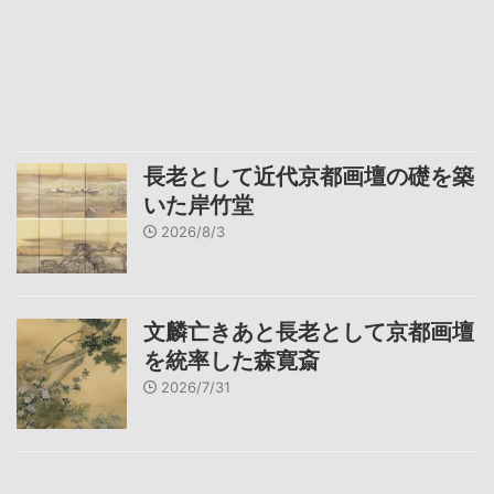
長老として近代京都画壇の礎を築
いた岸竹堂
2026/8/3
文麟亡きあと長老として京都画壇
を統率した森寛斎
2026/7/31