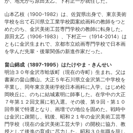
が、地元から原田太乙、下村正一が就任した。
山本乙枝（1900-1982）は、佐賀県出身で、東京美術
学校を出て石川県立工業学校図案絵画科の教師をつと
めたのち、金沢美術工芸専門学校の教師に転身した。
原田太乙（1906-1983）、下村正一（1914-2014）は
ともに金沢生まれで、京都市立絵画専門学校で日本画
を学んだ先輩・後輩関係の新進作家だった。
畠山錦成（1897-1995）はたけやま・きんせい
明治３０年金沢市蛤坂町（現在の寺町）生まれ。父は
書家の畠山擲山。大正５年石川県立金沢第二中学校を
卒業し、同年東京美術学校日本画科に入学。はじめ松
岡映丘に、のちに結城素明に師事した。在学中の大正
７年第１２回文展に初入選。その後、第９回・第１０
回帝展で特選となり、画壇での地位を固めた。戦時中
は金沢に疎開し、戦後、昭和２１年の金沢美術工芸専
門学校（現在の金沢美術工芸大学）の開校に協力、教
授として後進の育成に尽力した。昭和３０年職を辞し