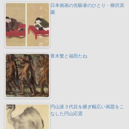
日本南画の先駆者のひとり・柳沢淇
園
青木繁と福田たね
円山派３代目を継ぎ幅広い画題をこ
なした円山応震