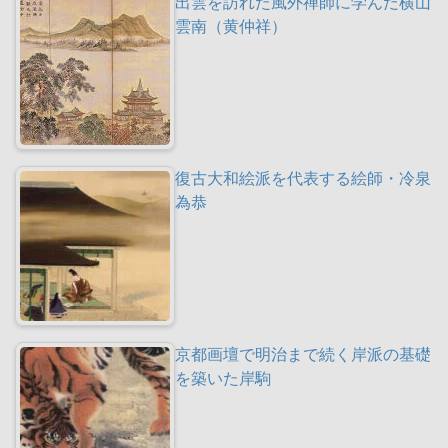
出雲を訪れた風外禅師に学んだ横山
雲南（黄仲祥）
復古大和絵派を代表する絵師・冷泉
為恭
京都画壇で明治まで続く岸派の基礎
を築いた岸駒