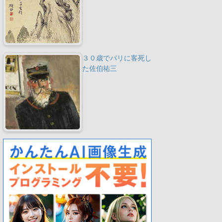
３０歳でパリに客死し
た佐伯祐三