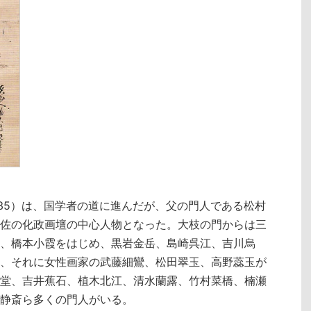
1835）は、国学者の道に進んだが、父の門人である松村
佐の化政画壇の中心人物となった。大枝の門からは三
、橋本小霞をはじめ、黒岩金岳、島崎呉江、吉川烏
、それに女性画家の武藤細鸞、松田翠玉、高野蕊玉が
堂、吉井蕉石、植木北江、清水蘭露、竹村菜橋、楠瀬
静斎ら多くの門人がいる。