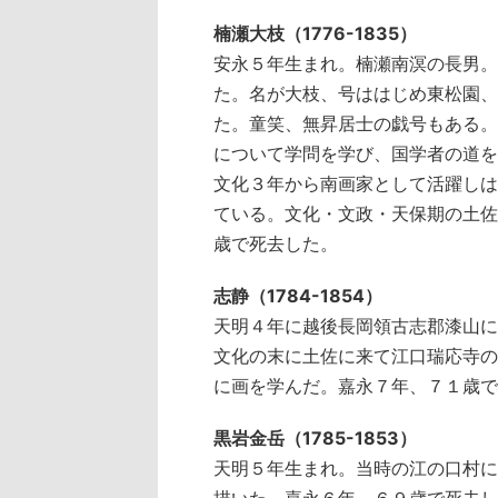
楠瀬大枝（1776-1835）
安永５年生まれ。楠瀬南溟の長男。
た。名が大枝、号ははじめ東松園、
た。童笑、無昇居士の戯号もある。
について学問を学び、国学者の道を
文化３年から南画家として活躍しは
ている。文化・文政・天保期の土佐
歳で死去した。
志静（1784-1854）
天明４年に越後長岡領古志郡漆山に
文化の末に土佐に来て江口瑞応寺の
に画を学んだ。嘉永７年、７１歳で
黒岩金岳（1785-1853）
天明５年生まれ。当時の江の口村に
描いた。嘉永６年、６９歳で死去し