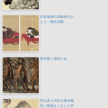
日本南画の先駆者のひ
とり・柳沢淇園
青木繁と福田たね
円山派３代目を継ぎ幅
広い画題をこなした円