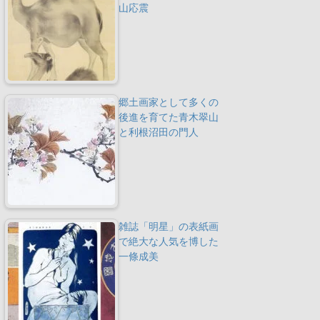
山応震
郷土画家として多くの
後進を育てた青木翠山
と利根沼田の門人
雑誌「明星」の表紙画
で絶大な人気を博した
一條成美