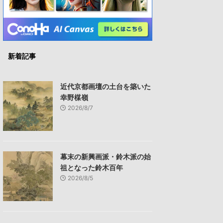
新着記事
近代京都画壇の土台を築いた
幸野楳嶺
2026/8/7
幕末の新興画派・鈴木派の始
祖となった鈴木百年
2026/8/5