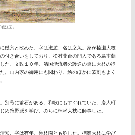
「吸江図」
に磯六と改めた。字は淑遊、名は之魚。家が楠瀬大枝
の付き合いをしており、松村蘭台の門人である島本蘭
した。文政１０年、清国漂流者の護送の際に大枝の従
た。山内家の御用にも関わり、絵のほかに篆刻もよく
。
。別号に蓄石がある。和歌にもすぐれていた。唐人町
じめ狩野派を学び、のちに楠瀬大枝に師事した。
清知、字は有年。巣枝園とも称した。楠瀬大枝に学び