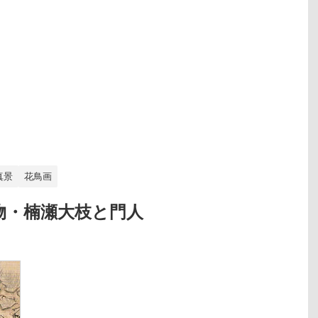
真景
花鳥画
物・楠瀬大枝と門人