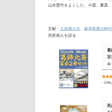
山水墨竹をよくした。小霞、董斎、
文献：
土佐画人伝
、
坂本龍馬の時代
先哲画人を語る
葛
百
ル
-
詳細
死