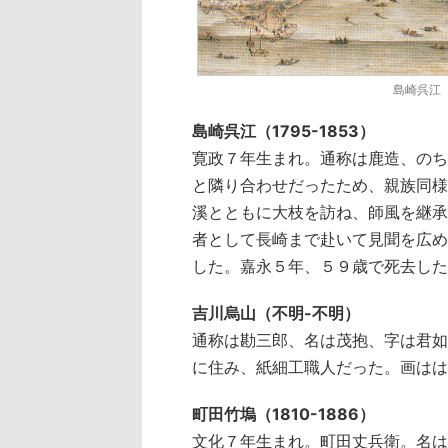
島崎呉江
島崎呉江（1795-1853）
寛政７年生まれ。通称は鹿造、のち
と隣り合わせだったため、親族同様
溪とともに大枝を訪ね、師風を継承
者として長崎まで赴いて見聞を広め
した。嘉永５年、５９歳で死去した
吉川烏山（不明-不明）
通称は勘三郎、名は茂抱、字は君如
に住み、紙細工職人だった。画はは
町田竹塢（1810-1886）
文化７年生まれ。町田丈兵衛。名は