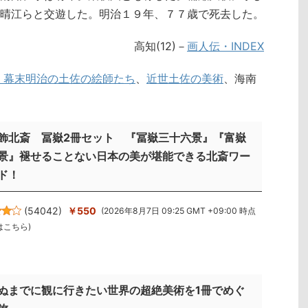
晴江らと交遊した。明治１９年、７７歳で死去した。
高知(12)
－
画人伝・INDEX
 幕末明治の土佐の絵師たち
、
近世土佐の美術
、海南
飾北斎 冨嶽2冊セット 『冨嶽三十六景』『富嶽
景』褪せることない日本の美が堪能できる北斎ワー
ド！
(
54042
)
￥550
(2026年8月7日 09:25 GMT +09:00 時点
はこちら
)
ぬまでに観に行きたい世界の超絶美術を1冊でめぐ