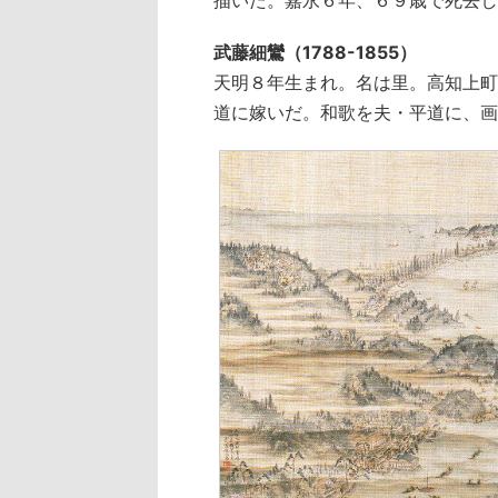
武藤細鸞（1788-1855）
天明８年生まれ。名は里。高知上町
道に嫁いだ。和歌を夫・平道に、画