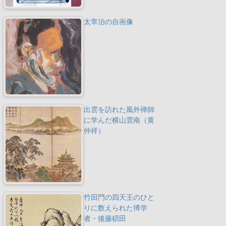
太宰治の自画像
出雲を訪れた風外禅師
に学んだ横山雲南（黄
仲祥）
竹田門の四天王のひと
りに数えられた博学
者・後藤碩田