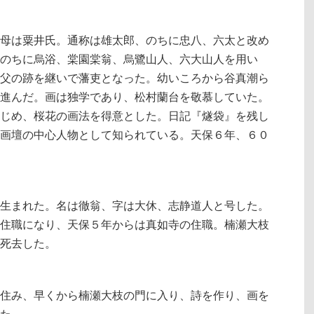
母は粟井氏。通称は雄太郎、のちに忠八、六太と改め
のちに烏浴、棠園棠翁、烏鷺山人、六大山人を用い
父の跡を継いで藩吏となった。幼いころから谷真潮ら
進んだ。画は独学であり、松村蘭台を敬慕していた。
じめ、桜花の画法を得意とした。日記『燧袋』を残し
画壇の中心人物として知られている。天保６年、６０
生まれた。名は徹翁、字は大休、志静道人と号した。
住職になり、天保５年からは真如寺の住職。楠瀬大枝
死去した。
住み、早くから楠瀬大枝の門に入り、詩を作り、画を
た。