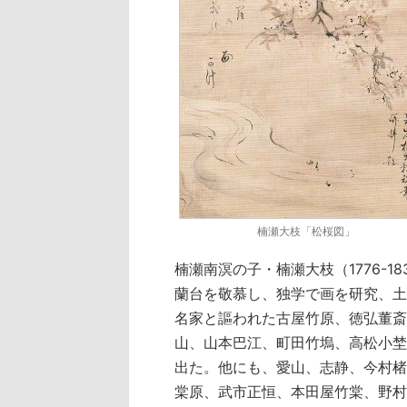
楠瀬大枝「松桜図」
楠瀬南溟の子・楠瀬大枝（1776-
蘭台を敬慕し、独学で画を研究、土
名家と謳われた古屋竹原、徳弘董斎
山、山本巴江、町田竹塢、高松小埜
出た。他にも、愛山、志静、今村楮
棠原、武市正恒、本田屋竹棠、野村