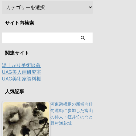
サイト内検索
関連サイト
湯上がり美術談義
UAG美人画研究室
UAG美術家資料棚
人気記事
河東碧梧桐の新傾向俳
句運動に参加した富山
の俳人・筏井竹の門と
野村満花城