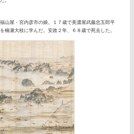
福山屋・宮内彦市の娘。１７歳で美濃屋武藤忠五郎平
を楠瀬大枝に学んだ。安政２年、６８歳で死去した。