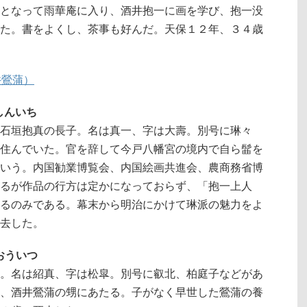
となって雨華庵に入り、酒井抱一に画を学び、抱一没
た。書をよくし、茶事も好んだ。天保１２年、３４歳
井鶯蒲）
・しんいち
石垣抱真の長子。名は真一、字は大壽。別号に琳々
住んでいた。官を辞して今戸八幡宮の境内で自ら髷を
いう。内国勧業博覧会、内国絵画共進会、農商務省博
るが作品の行方は定かになっておらず、「抱一上人
るのみである。幕末から明治にかけて琳派の魅力をよ
去した。
・おういつ
。名は紹真、字は松皐。別号に叡北、柏庭子などがあ
、酒井鶯蒲の甥にあたる。子がなく早世した鶯蒲の養