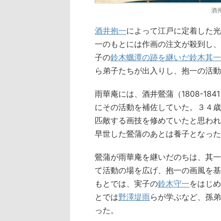
酒
酒井抱一
によって江戸に定着した光
一のもとには作画の注文が殺到し、
子の
鈴木蠣潭の跡を継いだ鈴木其一
ら弟子たちが出入りし、抱一の活動
雨華庵には、酒井鶯蒲（1808-1
にその活動を補佐していた。３４歳
匹敵する画技を修めていたと思われ
早世した鶯蒲のあとは養子となった酒
鶯蒲が雨華庵を継いだのちは、其一
て活動の場を広げ、抱一の画風を基
もとでは、実子の
鈴木守一
をはじめ
とでは
野澤堤雨
らが学ぶなど、孫弟
った。