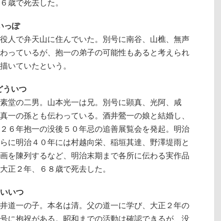
６歳で死去した。
いっぽ
役人で弁天山に住んでいた。別号に南谷、山樵、無声
わっているが、抱一の弟子の可能性もあると考えられ
描いていたという。
・どういつ
素堂の二男。山本光一は兄。別号に顕真、光阿、咸
真一の孫とも伝わっている。酒井鶯一の娘と結婚し、
２６年抱一の没後５０年忌の追善展覧会を発起。明治
らに明治４０年には村越向栄、稲垣其達、野澤堤雨と
画を陳列するなど、明治末期まで各所に伝わる実作品
大正２年、６８歳で死去した。
ゆいいつ
井道一の子。本名は清。父の道一に学び、大正２年の
号に抱祝がある。昭和までの活動は確認できるが、没