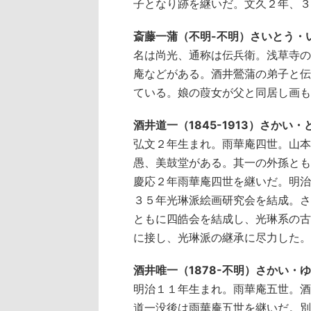
子となり跡を継いだ。文久２年、３
斎藤一蒲（不明-不明）さいとう・
名は尚光、通称は伝兵衛。浅草寺の
庵などがある。酒井鶯蒲の弟子と伝
ている。娘の葭女が父と同居し画も
酒井道一（1845-1913）さかい
弘文２年生まれ。雨華庵四世。山本
愚、美鼓堂がある。其一の外孫とも
慶応２年雨華庵四世を継いだ。明治
３５年光琳派絵画研究会を結成。さ
ともに四皓会を結成し、光琳系の古
に接し、光琳派の継承に尽力した。
酒井唯一（1878-不明）さかい・
明治１１年生まれ。雨華庵五世。酒
道一没後は雨華庵五世を継いだ。別