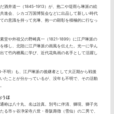
酒井道一（1845-1913）が、抱二や堤雨ら琳派の絵
共進会、シカゴ万国博覧会などに出品して新しい時代
ての意識を持って光琳、抱一の顕彰を積極的に行なっ
素堂や外祖父の野崎真一（1821-1899）に江戸琳派の
を移し、北陸に江戸琳派の画風を伝えた。光一に学ん
出て竹内栖鳳に学び、近代花鳥画の名手として活躍し
78-不明）も、江戸琳派の後継者として大正期から戦後
いたことが分かっているが、没年も不明で、その活動
。
おうほ
通称は八十丸、名は詮真。別号に伴清、獅現、獅子光
たる市ヶ谷浄栄寺八世・香阪壽徴（雪仙）の二男で、