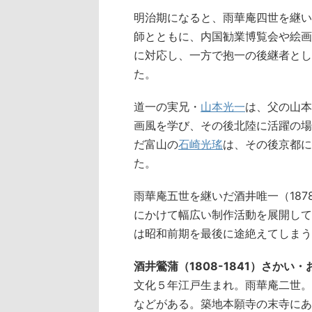
明治期になると、雨華庵四世を継いだ
師とともに、内国勧業博覧会や絵画
に対応し、一方で抱一の後継者とし
た。
道一の実兄・
山本光一
は、父の山本
画風を学び、その後北陸に活躍の場
だ富山の
石崎光瑤
は、その後京都に
た。
雨華庵五世を継いだ酒井唯一（18
にかけて幅広い制作活動を展開して
は昭和前期を最後に途絶えてしまう
酒井鶯蒲（1808-1841）さかい・
文化５年江戸生まれ。雨華庵二世。
などがある。築地本願寺の末寺にあ