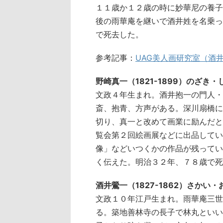
１１歳か１２歳の時に妙華尼の養子
後の雨華庵を継いで酒井姓を名乗っ
で死去した。
参考記事：
UAG美人画研究室（酒
野崎真一（1821-1899）のざき
文政４年生まれ。酒井抱一の門人・
斎、抱青、方声がある。深川扇橋に
切り、真一と改めて画業に励んだと
覧会第２回絵画展などに出品してい
像」などいつくかの作品が残ってい
く伝えた。明治３２年、７８歳で死
酒井鶯一（1827-1862）さかい
文政１０年江戸生まれ。雨華庵三世
る。築地善林寺の長子で林丸といい