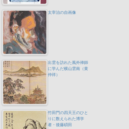
太宰治の自画像
出雲を訪れた風外禅師
に学んだ横山雲南（黄
仲祥）
竹田門の四天王のひと
りに数えられた博学
者・後藤碩田