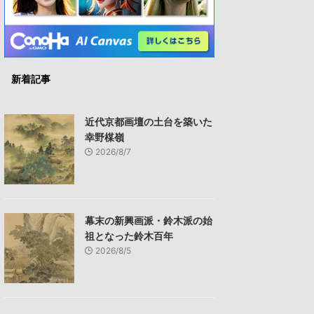
新着記事
近代京都画壇の土台を築いた
幸野楳嶺
2026/8/7
幕末の新興画派・鈴木派の始
祖となった鈴木百年
2026/8/5