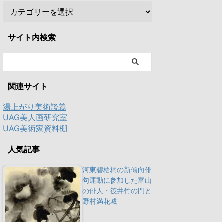
サイト内検索
関連サイト
湯上がり美術談義
UAG美人画研究室
UAG美術家資料棚
人気記事
河東碧梧桐の新傾向俳
句運動に参加した富山
の俳人・筏井竹の門と
野村満花城