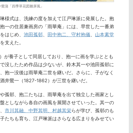
井鶯蒲「四季草花図雛屏風」
琳様式は、洗練の度を加えて江戸琳派に発展した。抱
抱一の住居兼画房の「雨華庵」には、早世した一番弟
をはじめ、
池田孤邨
、
田中抱二、守村抱儀
、
山本素堂
を支えた。
841）が養子として同居しており、抱一に画を学ぶととも
で没したため作品は少ないが、鈴木其一や池田孤邨に
、抱一没後は雨華庵二世を継いだ。さらに、子がなく
井鶯一（1827-1862）が三世を継いだ。
や孤邨、抱二たちは、雨華庵を出て独立した画家とし
盤としながら各自の画風を展開させていった。其一の
、
市川其融、中野其明、村越其栄
らが学び、孤邨のも
子たちも育ち、江戸琳派はさらなる広まりをみせてい