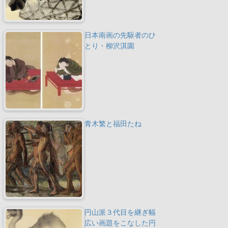
日本南画の先駆者のひ
とり・柳沢淇園
青木繁と福田たね
円山派３代目を継ぎ幅
広い画題をこなした円