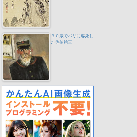
３０歳でパリに客死し
た佐伯祐三