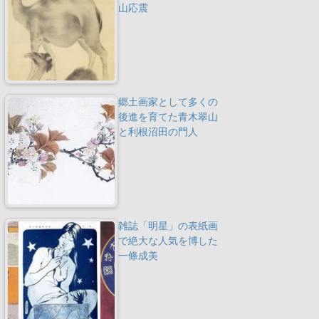
山応震
郷土画家として多くの
後進を育てた青木翠山
と利根沼田の門人
雑誌「明星」の表紙画
で絶大な人気を博した
一條成美