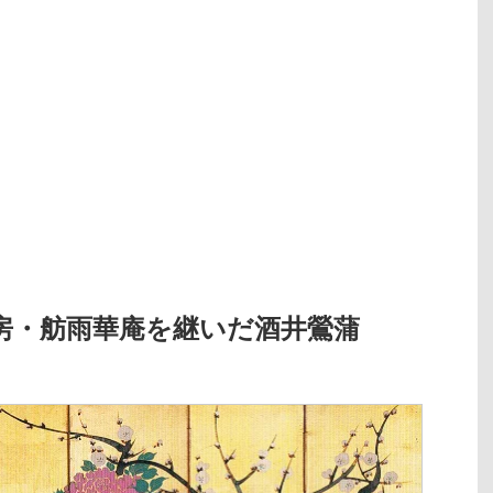
房・舫雨華庵を継いだ酒井鶯蒲