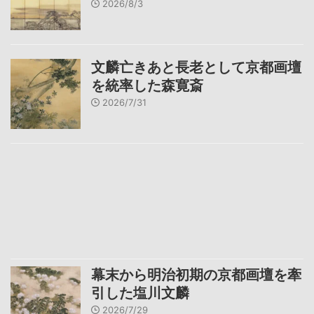
2026/8/3
文麟亡きあと長老として京都画壇
を統率した森寛斎
2026/7/31
幕末から明治初期の京都画壇を牽
引した塩川文麟
2026/7/29