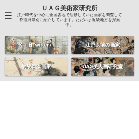
ＵＡＧ美術家研究所
江戸時代を中心に全国各地で活動していた画家を調査して
都道府県別に紹介しています。ただいま近畿地方を探索
中。
X（旧Twitter）
江戸以前の画家
物故日本画家
UAG美人画研究室