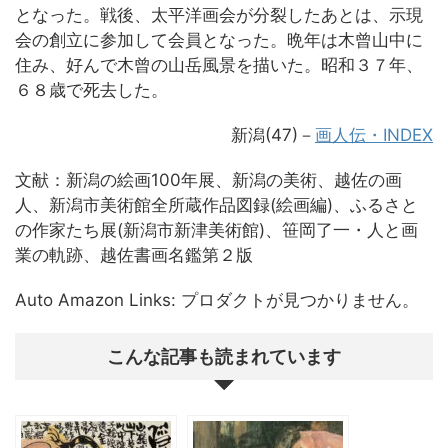
となった。戦後、太平洋画会が分裂したあとは、示現
会の創立に参加して会員となった。晩年は木曾山中に
住み、好んで木曾の山岳風景を描いた。昭和３７年、
６８歳で死去した。
新潟(47)－
画人伝・INDEX
文献：新潟の絵画100年展、新潟の美術、越佐の画
人、新潟市美術館全所蔵作品図録(絵画編)、ふるさと
の作家たち展(新潟市新津美術館)、笹岡了一・人と画
業の軌跡、越佐書画名鑑第２版
Auto Amazon Links: プロダクトが見つかりません。
こんな記事も読まれています