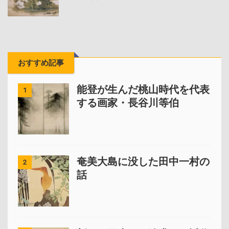
おすすめ記事
能登が生んだ桃山時代を代表
1
する画家・長谷川等伯
奄美大島に没した田中一村の
2
話