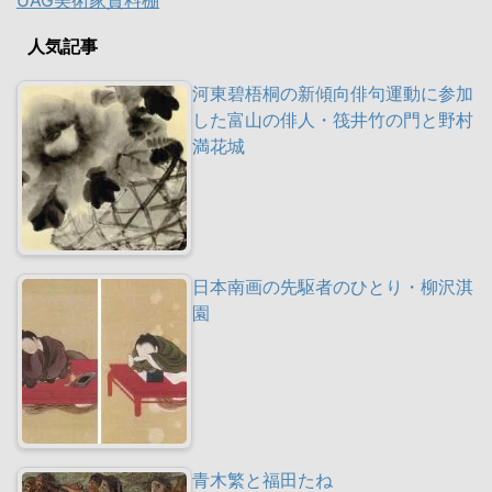
UAG美術家資料棚
人気記事
河東碧梧桐の新傾向俳句運動に参加
した富山の俳人・筏井竹の門と野村
満花城
日本南画の先駆者のひとり・柳沢淇
園
青木繁と福田たね