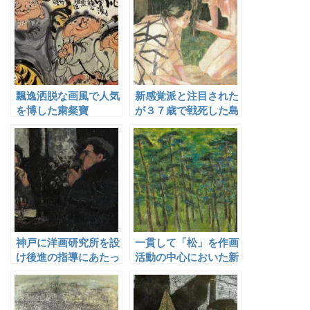
飄逸洒脱な画風で人気
新感覚派と注目された
を博した粛粲寶
が３７歳で戦死した島
崎鶏二
神戸に洋画研究所を設
一貫して「松」を作画
け後進の指導にあたっ
活動の中心においた新
た林重義
道繁