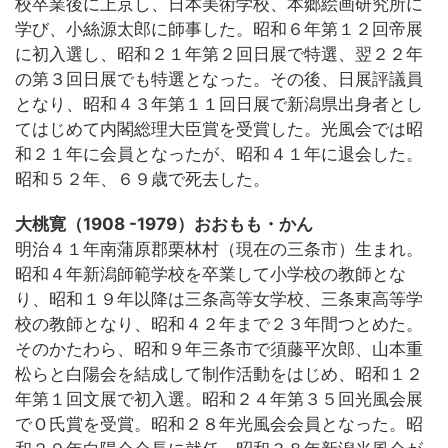
校卒業後に上京し、日本美術学校、本郷絵画研究所に
学び、小絲源太郎に師事した。昭和６年第１２回帝展
に初入選し、昭和２１年第２回日展で特選、翌２２年
の第３回日展でも特選となった。その後、日展評議員
となり、昭和４３年第１１回日展で新潟県出身者とし
てはじめて内閣総理大臣賞を受賞した。光風会では昭
和２１年に会員となったが、昭和４１年に退会した。
昭和５２年、６９歳で死去した。
大桃寛（1908 -1979）おおもも・かん
明治４１年南蒲原郡栗林村（現在の三条市）生まれ。
昭和４年新潟師範学校を卒業して小学校の教師とな
り、昭和１９年以降は三条高等女学校、三条東高等学
校の教師となり、昭和４２年まで２３年間つとめた。
そのかたわら、昭和９年三条市で須藤平次郎、山本重
松らと白陽会を結成して制作活動をはじめ、昭和１２
年第１回文展で初入選。昭和２４年第３５回光風会展
でＯ氏賞を受賞。昭和２８年光風会会員となった。昭