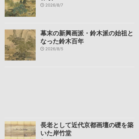
2026/8/7
幕末の新興画派・鈴木派の始祖と
なった鈴木百年
2026/8/5
長老として近代京都画壇の礎を築
いた岸竹堂