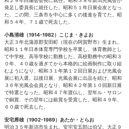
和２９年白陽会会長に就任。昭和３８年新潟光風会が
発足し委員長に就任した。昭和５１年日展会友となっ
た。この間、三条市を中心に多くの後進を育てた。昭
和５４年、７１歳で死去した。
小島清雄（1914-1982）こじま・きよお
大正３年北蒲原郡安田町（現在の阿賀野市）生まれ。
昭和１１年日本体育専門学校を卒業し、体育教師とし
て中学校、高等学校に勤務した。高校勤務中の昭和３
０年、４０歳を過ぎてから本格的に絵画制作に取り組
むようになり、昭和３１年第１２回日展および光風会
展に初入選。以後日展、光風会展に出品を続け、昭和
３６年光風会会員となり、昭和４２年第１０回新日展
で特選となった。昭和４７年渡仏し、翌年ル・サロン
で銅賞、その翌年には銀賞を受賞した。昭和４９年、
６０歳で死去した。
安宅乕雄（1902-1989）あたか・とらお
明治３５年新潟市生まれ。安宅安五郎は伯父。大正９