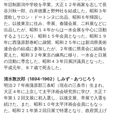
年旧制新潟中学校を卒業。大正１２年画家を志して長
谷川秋一郎、白井徳重と野艸社を結成した。昭和３年
渡欧しサロン・ドートンヌに出品、昭和６年帰国し
た。以後東京に住み、帝展、春陽会展、二科展などに
出品したが、昭和１４年からは一水会展を中心に活動
するようになり、昭和１５年会員となった。昭和１９
年に西蒲原郡巻町に疎開、昭和２５年には新潟県美術
連合会の結成に参加したが、２年後に県美会に組織を
変えた。昭和３２年東京の練馬に移り、一水会と日展
の活動に専念した。昭和４３年日展評議員となった。
平成元年、８７歳で死去した。
清水敦次郎（1894-1962）しみず・あつじろう
明治２７年南蒲原郡三条町（現在の三条市）生まれ。
大正４年に上京して太平洋画会研究所に学び、大正７
年第１２回文展に初入選し、以後文展、帝展で入選を
続けた。また、昭和１０年太平洋画会会員にもなっ
た。昭和２１年第２回日展で特選となり、政府買上げ