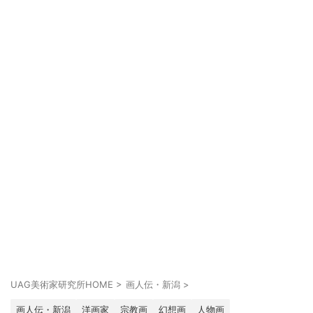
UAG美術家研究所HOME
>
画人伝・新潟
>
画人伝・新潟
洋画家
宗教画
幻想画
人物画