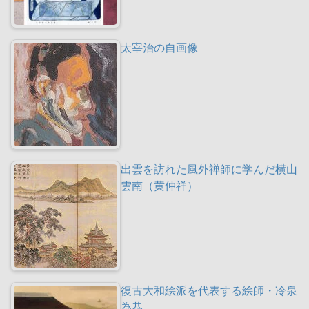
太宰治の自画像
出雲を訪れた風外禅師に学んだ横山
雲南（黄仲祥）
復古大和絵派を代表する絵師・冷泉
為恭