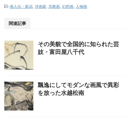
-
画人伝・新潟
,
洋画家
,
宗教画
,
幻想画
,
人物画
関連記事
その美貌で全国的に知られた芸
妓・富田屋八千代
飄逸にしてモダンな画風で異彩
を放った水越松南