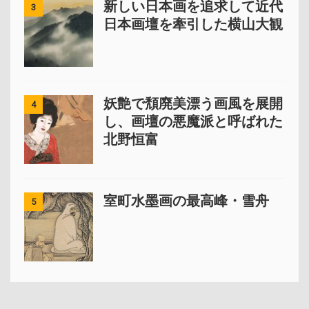
新しい日本画を追求して近代
3
日本画壇を牽引した横山大観
妖艶で頽廃美漂う画風を展開
4
し、画壇の悪魔派と呼ばれた
北野恒富
室町水墨画の最高峰・雪舟
5