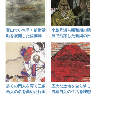
富山でいち早く前衛活
小島丹漾ら昭和期の院
動を展開した佐藤洋
展で活躍した新潟の日
本画家
多くの門人を育て三条
広大な土地を自ら耕し
画人の名を高めた行田
自給自足の生活を理想
雲濤
とした京都大原の画仙
人・小松均