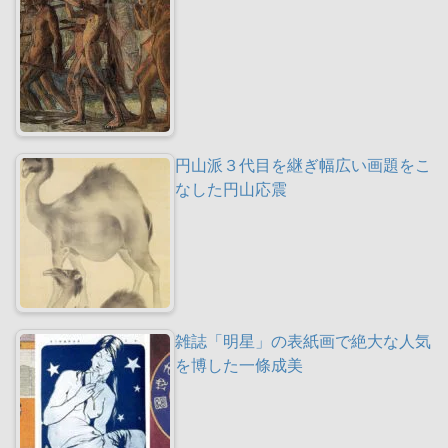
円山派３代目を継ぎ幅広い画題をこ
なした円山応震
雑誌「明星」の表紙画で絶大な人気
を博した一條成美