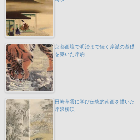
京都画壇で明治まで続く岸派の基礎
を築いた岸駒
田崎草雲に学び伝統的南画を描いた
岸浪柳渓