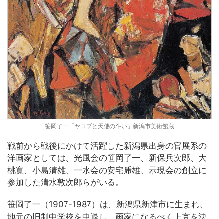
笹岡了一「ヤコブと天使の斗い」新潟市美術館蔵
戦前から戦後にかけて活躍した新潟県出身の官展系の
洋画家としては、光風会の笹岡了一、新保兵次郎、大
桃寛、小島清雄、一水会の安宅乕雄、示現会の創立に
参加した清水敦次郎らがいる。
笹岡了一（1907-1987）は、新潟県新津市に生まれ、
地元の旧制中学校を中退し、画家になるべく上京を決