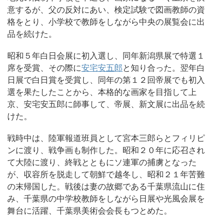
意するが、父の反対にあい、検定試験で図画教師の資
格をとり、小学校で教師をしながら中央の展覧会に出
品を続けた。
昭和５年白日会展に初入選し、同年新潟県展で特選１
席を受賞、その際に
安宅安五郎
と知り合った。翌年白
日展で白日賞を受賞し、同年の第１２回帝展でも初入
選を果たしたことから、本格的な画家を目指して上
京、安宅安五郎に師事して、帝展、新文展に出品を続
けた。
戦時中は、陸軍報道班員として宮本三郎らとフィリピ
ンに渡り、戦争画も制作した。昭和２０年に応召され
て大陸に渡り、終戦とともにソ連軍の捕虜となった
が、収容所を脱走して朝鮮で越冬し、昭和２１年苦難
の末帰国した。戦後は妻の故郷である千葉県流山に住
み、千葉県の中学校教師をしながら日展や光風会展を
舞台に活躍、千葉県美術会会長もつとめた。