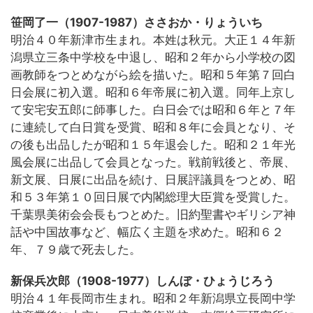
笹岡了一（1907-1987）ささおか・りょういち
明治４０年新津市生まれ。本姓は秋元。大正１４年新
潟県立三条中学校を中退し、昭和２年から小学校の図
画教師をつとめながら絵を描いた。昭和５年第７回白
日会展に初入選。昭和６年帝展に初入選。同年上京し
て安宅安五郎に師事した。白日会では昭和６年と７年
に連続して白日賞を受賞、昭和８年に会員となり、そ
の後も出品したが昭和１５年退会した。昭和２１年光
風会展に出品して会員となった。戦前戦後と、帝展、
新文展、日展に出品を続け、日展評議員をつとめ、昭
和５３年第１０回日展で内閣総理大臣賞を受賞した。
千葉県美術会会長もつとめた。旧約聖書やギリシア神
話や中国故事など、幅広く主題を求めた。昭和６２
年、７９歳で死去した。
新保兵次郎（1908-1977）しんぼ・ひょうじろう
明治４１年長岡市生まれ。昭和２年新潟県立長岡中学