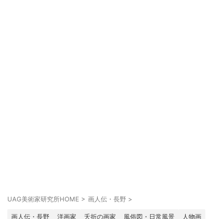
UAG美術家研究所HOME
>
画人伝・長野
>
画人伝・長野
洋画家
夭折の画家
風俗図・日常風景
人物画