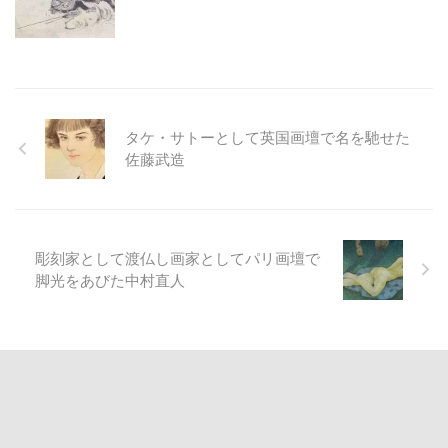
タケ・サトーとして英国画壇で名を馳せた
佐藤武造
彫刻家として渡仏し画家としてパリ画壇で
脚光をあびた中村直人