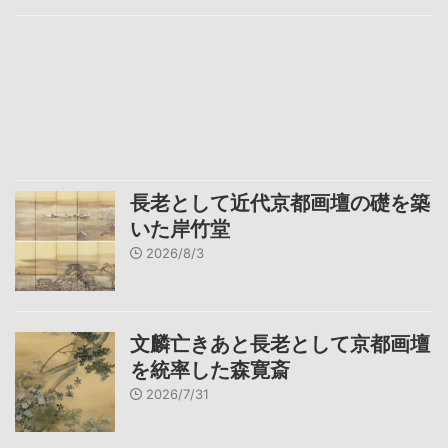
長老として近代京都画壇の礎を築
いた岸竹堂
2026/8/3
文麟亡きあと長老として京都画壇
を統率した森寛斎
2026/7/31