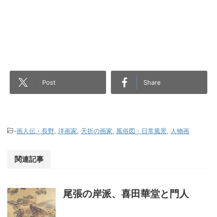
Post
Share
-
画人伝・長野
,
洋画家
,
夭折の画家
,
風俗図・日常風景
,
人物画
関連記事
尾張の岸派、喜田華堂と門人