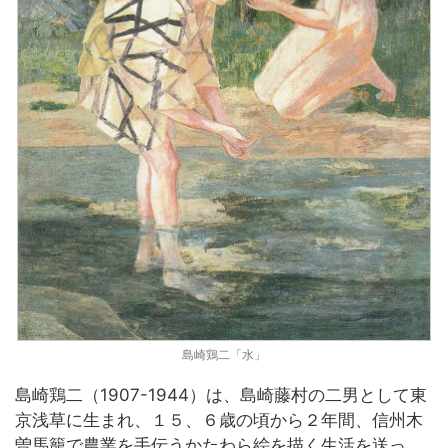
島崎鶏二「水」
島崎鶏二（1907-1944）は、島崎藤村の二男として東
京浅草に生まれ、１５、６歳の頃から２年間、信州木
曽馬籠で農業を手伝うかたわら絵を描く生活を送っ