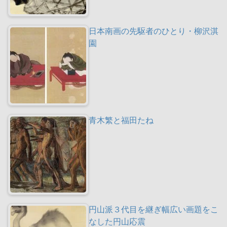
日本南画の先駆者のひとり・柳沢淇
園
青木繁と福田たね
円山派３代目を継ぎ幅広い画題をこ
なした円山応震