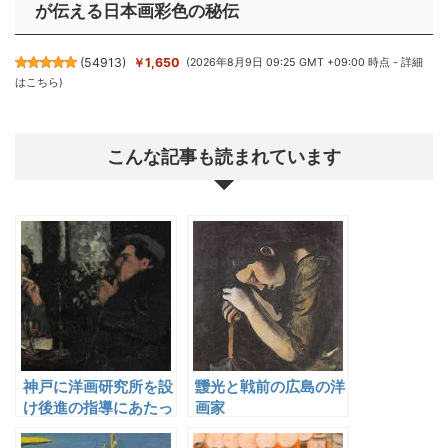
が伝える日本画彩色の秘伝
(
54913
)
￥1,650
(2026年8月9日 09:25 GMT +09:00 時点 -
詳細
はこちら
)
こんな記事も読まれています
神戸に洋画研究所を設
靉光と戦前の広島の洋
け後進の指導にあたっ
画家
た林重義