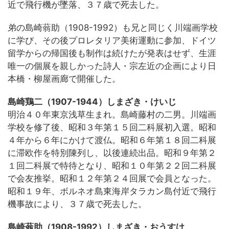
近で飛行機が墜落、３７歳で死去した。
弟の島崎蓊助（1908-1992）も兄と同じく川端画学校
に学び、その後プロレタリア美術運動に参加、ドイツ
留学からの帰国後も制作は続けたが発表はせず、生涯
唯一の個展を親しかった詩人・宗左近の企画により日
本橋・柳屋画廊で開催した。
島崎鶏二（1907-1944）しまざき・けいじ
明治４０年東京浅草生まれ。島崎藤村の二男。川端画
学校を修了後、昭和３年第１５回二科展初入選。昭和
４年から６年にかけて渡仏。昭和６年第１８回二科展
に滞欧作を特別陳列し、以後連続出品。昭和９年第２
１回二科展で特待となり、昭和１０年第２２回二科展
で会友推挙。昭和１２年第２４回展で会員となった。
昭和１９年、ボルネオ島東海岸タラカン島付近で飛行
機事故により、３７歳で死去した。
島崎蓊助（1908-1992）しまざき・おうすけ