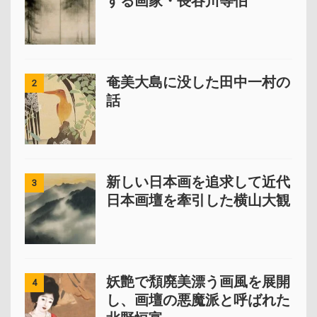
する画家・長谷川等伯
奄美大島に没した田中一村の
2
話
新しい日本画を追求して近代
3
日本画壇を牽引した横山大観
妖艶で頽廃美漂う画風を展開
4
し、画壇の悪魔派と呼ばれた