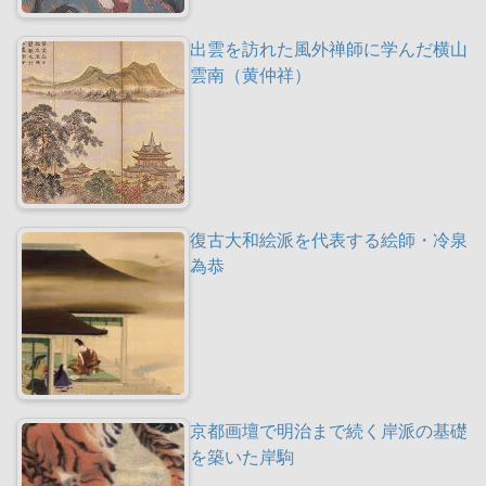
出雲を訪れた風外禅師に学んだ横山
雲南（黄仲祥）
復古大和絵派を代表する絵師・冷泉
為恭
京都画壇で明治まで続く岸派の基礎
を築いた岸駒