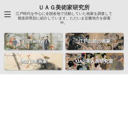
ＵＡＧ美術家研究所
江戸時代を中心に全国各地で活動していた画家を調査して
都道府県別に紹介しています。ただいま近畿地方を探索
中。
X（旧Twitter）
江戸以前の画家
物故日本画家
UAG美人画研究室