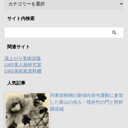
サイト内検索
関連サイト
湯上がり美術談義
UAG美人画研究室
UAG美術家資料棚
人気記事
河東碧梧桐の新傾向俳句運動に参加
した富山の俳人・筏井竹の門と野村
満花城