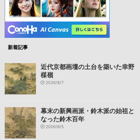
新着記事
近代京都画壇の土台を築いた幸野
楳嶺
2026/8/7
幕末の新興画派・鈴木派の始祖と
なった鈴木百年
2026/8/5