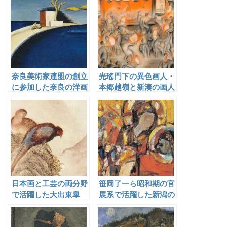
奈良美術家連盟の創立
光瑤門下の異色画人・
に参加した奈良の洋画
本郷越嶺と新湊の画人
家
日本画と工芸の両分野
笹岡了一ら昭和期の官
で活躍した大出東皐
展系で活躍した新潟の
洋画家