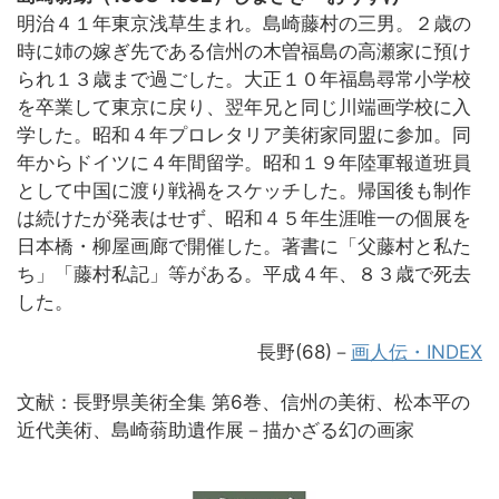
明治４１年東京浅草生まれ。島崎藤村の三男。２歳の
時に姉の嫁ぎ先である信州の木曽福島の高瀬家に預け
られ１３歳まで過ごした。大正１０年福島尋常小学校
を卒業して東京に戻り、翌年兄と同じ川端画学校に入
学した。昭和４年プロレタリア美術家同盟に参加。同
年からドイツに４年間留学。昭和１９年陸軍報道班員
として中国に渡り戦禍をスケッチした。帰国後も制作
は続けたが発表はせず、昭和４５年生涯唯一の個展を
日本橋・柳屋画廊で開催した。著書に「父藤村と私た
ち」「藤村私記」等がある。平成４年、８３歳で死去
した。
長野(68)－
画人伝・INDEX
文献：長野県美術全集 第6巻、信州の美術、松本平の
近代美術、島崎蓊助遺作展－描かざる幻の画家