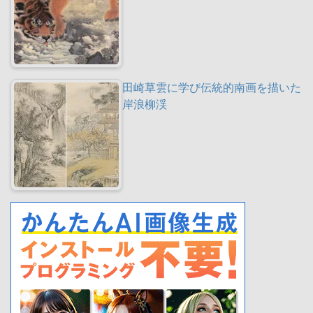
田崎草雲に学び伝統的南画を描いた
岸浪柳渓