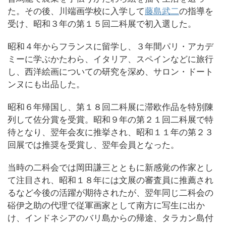
た。その後、川端画学校に入学して
藤島武二
の指導を
受け、昭和３年の第１５回二科展で初入選した。
昭和４年からフランスに留学し、３年間パリ・アカデ
ミーに学ぶかたわら、イタリア、スペインなどに旅行
し、西洋絵画についての研究を深め、サロン・ドート
ンヌにも出品した。
昭和６年帰国し、第１８回二科展に滞欧作品を特別陳
列して佐分賞を受賞。昭和９年の第２１回二科展で特
待となり、翌年会友に推挙され、昭和１１年の第２３
回展では推奨を受賞し、翌年会員となった。
当時の二科会では岡田謙三とともに新感覚の作家とし
て注目され、昭和１８年には文展の審査員に推薦され
るなど今後の活躍が期待されたが、翌年同じ二科会の
硲伊之助の代理で従軍画家として南方に写生に出か
け、インドネシアのバリ島からの帰途、タラカン島付