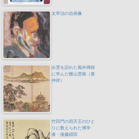
太宰治の自画像
出雲を訪れた風外禅師
に学んだ横山雲南（黄
仲祥）
竹田門の四天王のひと
りに数えられた博学
者・後藤碩田