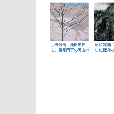
笑
小野竹喬、池田遙邨
昭和前期に
ら、栖鳳門下の岡山の
した新潟の
日本画家たち
倉嘉入と横