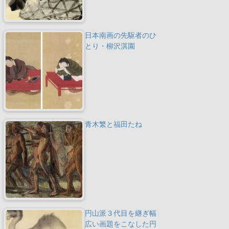
日本南画の先駆者のひ
とり・柳沢淇園
青木繁と福田たね
円山派３代目を継ぎ幅
広い画題をこなした円