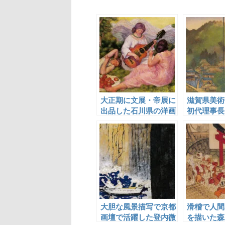
大正期に文展・帝展に
滋賀県美術
出品した石川県の洋画
初代理事長
家
疋田春湖
大胆な風景描写で京都
滑稽で人間
画壇で活躍した登内微
を描いた森