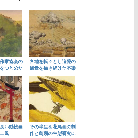
作家協会の
各地を転々とし追憶の
をつとめた
風景を描き続けた不染
鉄
臭い動物画
その半生を花鳥画の制
二鳳
作と鳥類の生態研究に