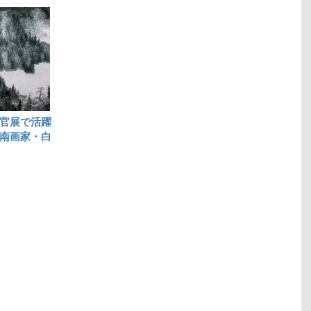
ささげ、本格的な鳥類
画集『鳥類写生図譜』
を刊行した土岡春郊
官展で活躍
南画家・白
尾深林人