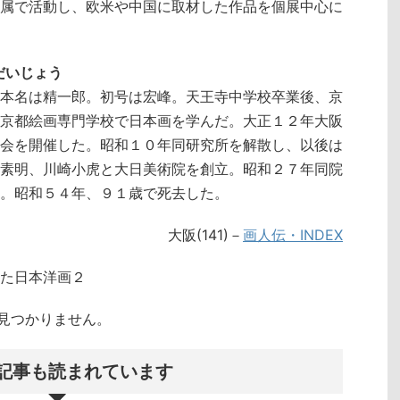
属で活動し、欧米や中国に取材した作品を個展中心に
・だいじょう
本名は精一郎。初号は宏峰。天王寺中学校卒業後、京
京都絵画専門学校で日本画を学んだ。大正１２年大阪
会を開催した。昭和１０年同研究所を解散し、以後は
素明、川崎小虎と大日美術院を創立。昭和２７年同院
。昭和５４年、９１歳で死去した。
大阪(141)－
画人伝・INDEX
た日本洋画２
クトが見つかりません。
記事も読まれています