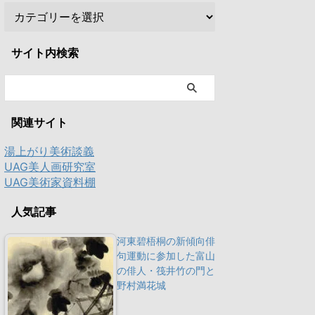
サイト内検索
関連サイト
湯上がり美術談義
UAG美人画研究室
UAG美術家資料棚
人気記事
河東碧梧桐の新傾向俳
句運動に参加した富山
の俳人・筏井竹の門と
野村満花城