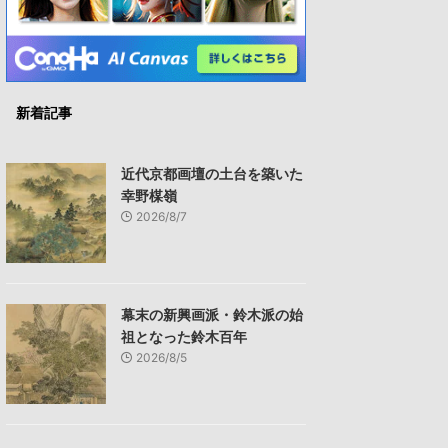
新着記事
近代京都画壇の土台を築いた
幸野楳嶺
2026/8/7
幕末の新興画派・鈴木派の始
祖となった鈴木百年
2026/8/5