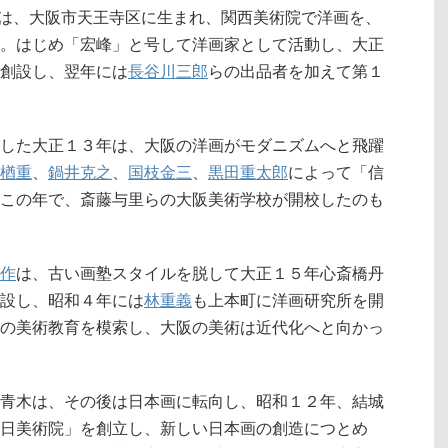
79）は、大阪市天王寺区に生まれ、関西美術院で洋画を、
。はじめ「宏峰」と号して洋画家として活動し、大正
創設し、翌年には
長谷川三郎
らの出品者を加えて第１
した大正１３年は、大阪の洋画がモダニズムへと飛躍
楢重
、
鍋井克之
、
国枝金三
、
黒田重太郎
によって「信
この年で、斎藤与里らの大阪美術学校が開校したのも
作
は、古い画塾スタイルを脱して大正１５年心斎橋丹
設し、昭和４年には
林重義
も上本町に洋画研究所を開
の美術教育を模索し、大阪の美術は近代化へと向かっ
青木は、その後は日本画に転向し、昭和１２年、結城
日美術院」を創立し、新しい日本画の創造につとめ