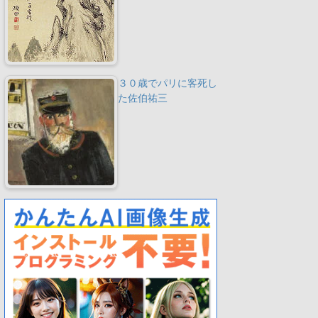
３０歳でパリに客死し
た佐伯祐三