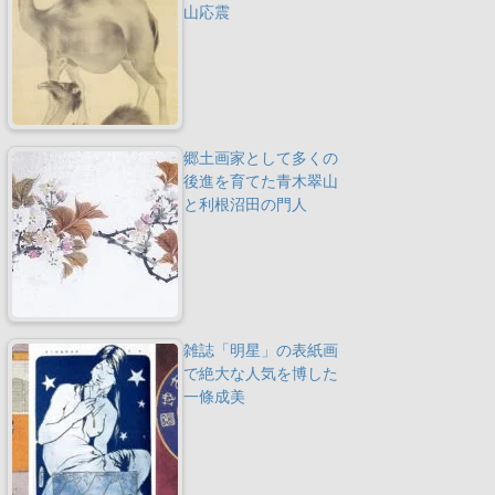
山応震
郷土画家として多くの
後進を育てた青木翠山
と利根沼田の門人
雑誌「明星」の表紙画
で絶大な人気を博した
一條成美