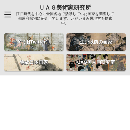
ＵＡＧ美術家研究所
江戸時代を中心に全国各地で活動していた画家を調査して
都道府県別に紹介しています。ただいま近畿地方を探索
中。
X（旧Twitter）
江戸以前の画家
物故日本画家
UAG美人画研究室