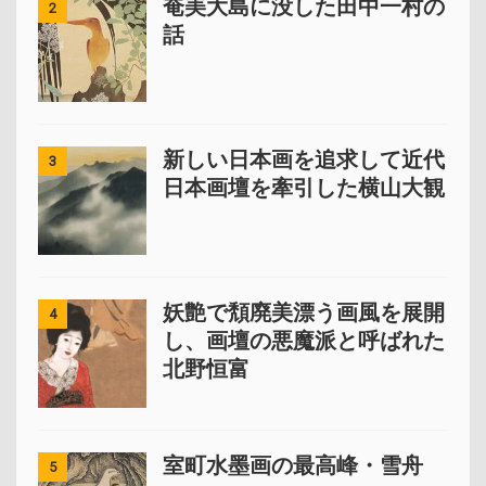
奄美大島に没した田中一村の
2
話
新しい日本画を追求して近代
3
日本画壇を牽引した横山大観
妖艶で頽廃美漂う画風を展開
4
し、画壇の悪魔派と呼ばれた
北野恒富
室町水墨画の最高峰・雪舟
5