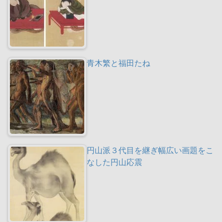
青木繁と福田たね
円山派３代目を継ぎ幅広い画題をこ
なした円山応震