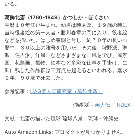
いる。
葛飾北斎（1760-1849）かつしか・ほくさい
宝暦１０年江戸生まれ。幼名は時太郎。１９歳の時に
当時役者絵の第一人者・勝川春章の門に入り、役者絵
などを描いた。はじめ春朗と号し、約７０年の長い画
歴中、３０以上の雅号を用いた。その後、狩野派、琳
派、住吉派、洋風画などさまざまな画風を学び、風景
画、花鳥画、摺物、絵本など多彩な仕事を手掛け、生
涯に残した作品群は三万点を超えるといわれる。嘉永
２年、９０歳で死去した。
参考記事：
UAG美人画研究室（葛飾北斎）
沖縄(8)－
画人伝・INDEX
文献：北斎の描いた琉球 琉球八景、琉球・沖縄史
Auto Amazon Links: プロダクトが見つかりません。