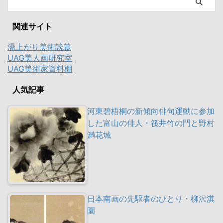
関連サイト
湯上がり美術談義
UAG美人画研究室
UAG美術家資料棚
人気記事
河東碧梧桐の新傾向俳句運動に参加
した富山の俳人・筏井竹の門と野村
満花城
日本南画の先駆者のひとり・柳沢淇
園