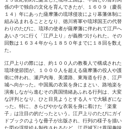
係の中で独自の文化を育んできたが、１６０９（慶長
１４）年にあった薩摩藩の琉球侵攻により幕藩体制に
組み込まれることとなり、徳川将軍や琉球国王の代替
わりのたびに、琉球の使者が薩摩藩に伴われて江戸へ
あいさつに行く「江戸上り」が義務づけられた。その
回数は１６３４年から１８５０年までに１８回を数え
た。
江戸上りの際には、約１００人の教養人で構成された
琉球使節団が、１０００人を超える薩摩藩の役人や護
衛に伴われ、瀬戸内海、美濃路、東海道を行き、江戸
城へ向かった。中国風の衣装を身にまとい、路地楽を
演奏しながら進むその異国情緒あふれる行列は、大変
な評判となり、ひと目見ようとする人々で大騒ぎにな
った。特に、きらびやかな衣装を身に着けた「楽童
子」は注目の的だったという。江戸上りのたびにガイ
ドブックのような冊子が出版され、行列の様子を描い
た図や浮世絵も制作されるなど、江戸城下は異国趣味