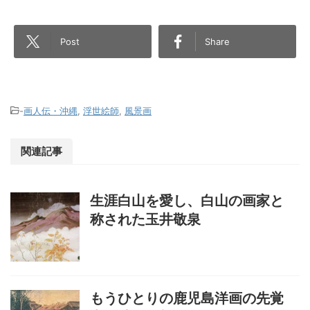
Post
Share
-
画人伝・沖縄
,
浮世絵師
,
風景画
関連記事
生涯白山を愛し、白山の画家と
称された玉井敬泉
もうひとりの鹿児島洋画の先覚