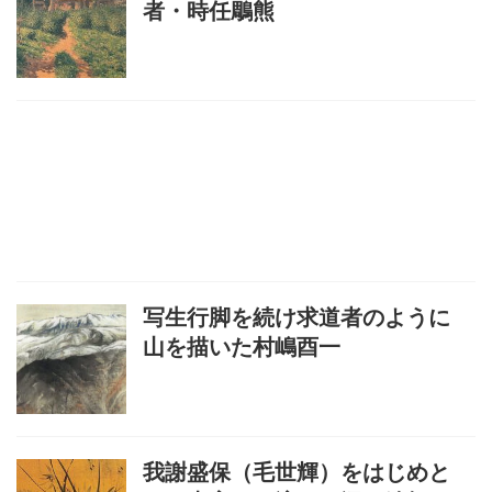
者・時任鵰熊
写生行脚を続け求道者のように
山を描いた村嶋酉一
我謝盛保（毛世輝）をはじめと