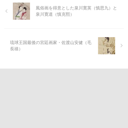
風俗画を得意とした泉川寛英（慎思九）と
泉川寛道（慎克熙）
琉球王国最後の宮廷画家・佐渡山安健（毛
長禧）