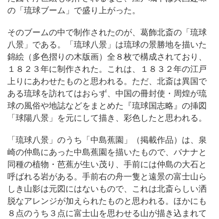
の「琉球ブーム」で盛り上がった。
そのブームの中で制作されたのが、葛飾北斎の「琉球
八景」である。「琉球八景」は琉球の景勝地を描いた
錦絵（多色摺りの木版画）全８枚で構成されており、
１８２３年に制作された。これは、１８３２年の江戸
上りにあわせたものと思われる。ただ、北斎は異国で
ある琉球を訪れてはおらず、中国の冊封使・周煌が琉
球の風俗や地誌などをまとめた『琉球国志略』の挿図
「球陽八景」を元にして描き、彩色したと思われる。
「琉球八景」のうち「中島蕉園」（掲載作品）は、泉
崎の仲島にあった中島蕉園を描いたもので、バナナと
同種の植物・芭蕉が生い茂り、手前には仲島の大石と
呼ばれる岩がある。手前右の舟一隻と遠景の富士山ら
しき山影は元図にはないもので、これは北斎らしい洒
脱なアレンジが加えられたものと思われる。ほかにも
８点のうち３点に富士山を思わせる山が描き込まれて