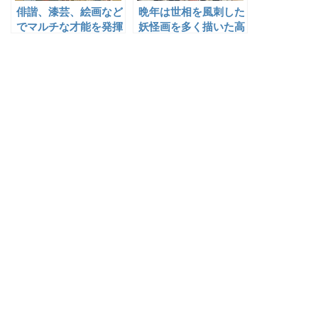
俳諧、漆芸、絵画など
晩年は世相を風刺した
でマルチな才能を発揮
妖怪画を多く描いた高
した小川破笠
井鴻山