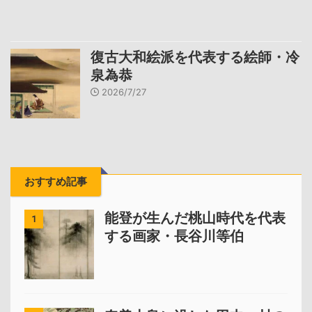
復古大和絵派を代表する絵師・冷
泉為恭
2026/7/27
おすすめ記事
能登が生んだ桃山時代を代表
1
する画家・長谷川等伯