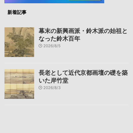
新着記事
幕末の新興画派・鈴木派の始祖と
なった鈴木百年
2026/8/5
長老として近代京都画壇の礎を築
いた岸竹堂
2026/8/3