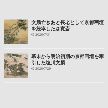
文麟亡きあと長老として京都画壇
を統率した森寛斎
2026/7/31
幕末から明治初期の京都画壇を牽
引した塩川文麟
2026/7/29