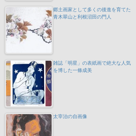
郷土画家として多くの後進を育てた
青木翠山と利根沼田の門人
雑誌「明星」の表紙画で絶大な人気
を博した一條成美
太宰治の自画像