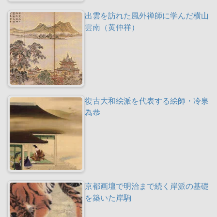
出雲を訪れた風外禅師に学んだ横山
雲南（黄仲祥）
復古大和絵派を代表する絵師・冷泉
為恭
京都画壇で明治まで続く岸派の基礎
を築いた岸駒