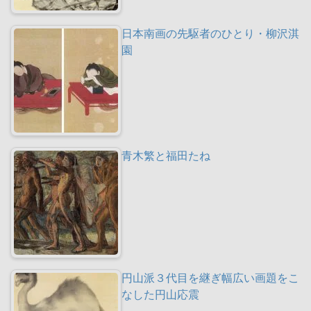
日本南画の先駆者のひとり・柳沢淇
園
青木繁と福田たね
円山派３代目を継ぎ幅広い画題をこ
なした円山応震