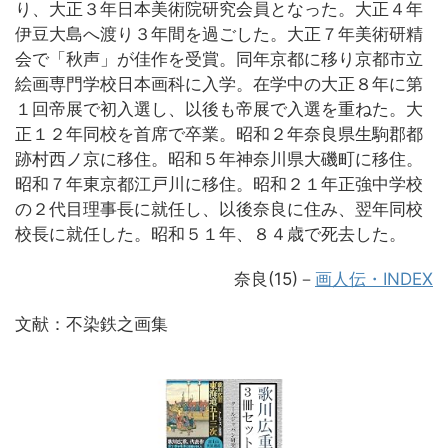
り、大正３年日本美術院研究会員となった。大正４年
伊豆大島へ渡り３年間を過ごした。大正７年美術研精
会で「秋声」が佳作を受賞。同年京都に移り京都市立
絵画専門学校日本画科に入学。在学中の大正８年に第
１回帝展で初入選し、以後も帝展で入選を重ねた。大
正１２年同校を首席で卒業。昭和２年奈良県生駒郡都
跡村西ノ京に移住。昭和５年神奈川県大磯町に移住。
昭和７年東京都江戸川に移住。昭和２１年正強中学校
の２代目理事長に就任し、以後奈良に住み、翌年同校
校長に就任した。昭和５１年、８４歳で死去した。
奈良(15)－
画人伝・INDEX
文献：不染鉄之画集