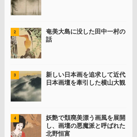
奄美大島に没した田中一村の
2
話
新しい日本画を追求して近代
3
日本画壇を牽引した横山大観
妖艶で頽廃美漂う画風を展開
4
し、画壇の悪魔派と呼ばれた
北野恒富