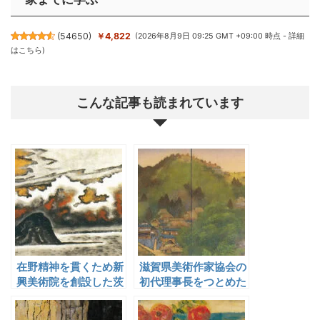
(
54650
)
￥4,822
(2026年8月9日 09:25 GMT +09:00 時点 -
詳細
はこちら
)
こんな記事も読まれています
在野精神を貫くため新
滋賀県美術作家協会の
興美術院を創設した茨
初代理事長をつとめた
木杉風
疋田春湖