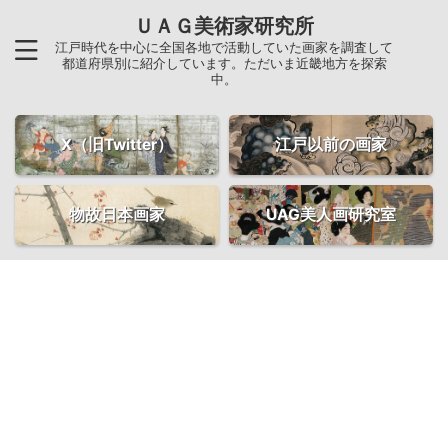
ＵＡＧ美術家研究所
江戸時代を中心に全国各地で活動していた画家を調査して
都道府県別に紹介しています。ただいま近畿地方を探索
中。
X（旧Twitter）
江戸以前の画家
物故日本画家
UAG美人画研究室