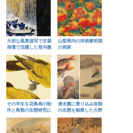
大胆な風景描写で京都
山梨県内の洋画黎明期
画壇で活躍した登内微
の画家
笑
その半生を花鳥画の制
潜水艦に乗り込み魚類
作と鳥類の生態研究に
の生態を観察した大野
ささげ、本格的な鳥類
麦風
画集『鳥類写生図譜』
を刊行した土岡春郊