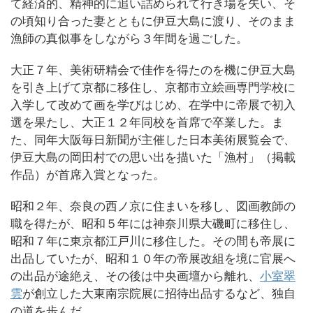
て経済的、精神的に追い詰められて行き場を失い、そ
の頃知り合った妻とともに伊豆大島に渡り、そのまま
漁師の真似事をしながら３年間を過ごした。
大正７年、美術研精会で佳作を得たのを機に伊豆大島
を引き上げて京都に移住し、京都市立絵画専門学校に
入学して改めて画を学びはじめ、在学中に帝展で初入
選を果たし、大正１２年同校を首席で卒業した。ま
た、同年大阪毎日新聞が主催した日本美術展覧会で、
伊豆大島の岡田村での思い出を描いた「漁村」（掲載
作品）が首席入賞となった。
昭和２年、奈良の西ノ京に住まいを移し、図画教師の
職を得たが、昭和５年には神奈川県大磯町に移住し、
昭和７年に東京都江戸川に移住した。その間も帝展に
出品していたが、昭和１０年の帝展改組を境に官展へ
の出品が途絶え、その後は中央画壇から離れ、
小室翠
雲
が創立した大東南宗院展に招待出品するなど、独自
の道を歩んだ。