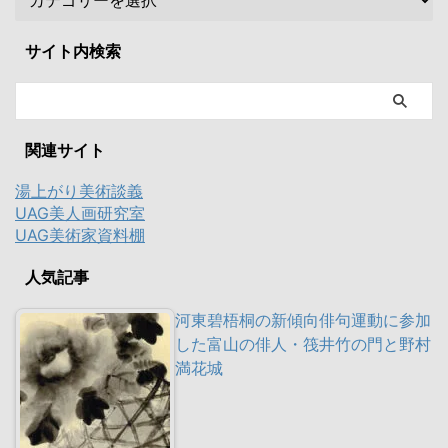
サイト内検索
関連サイト
湯上がり美術談義
UAG美人画研究室
UAG美術家資料棚
人気記事
河東碧梧桐の新傾向俳句運動に参加
した富山の俳人・筏井竹の門と野村
満花城