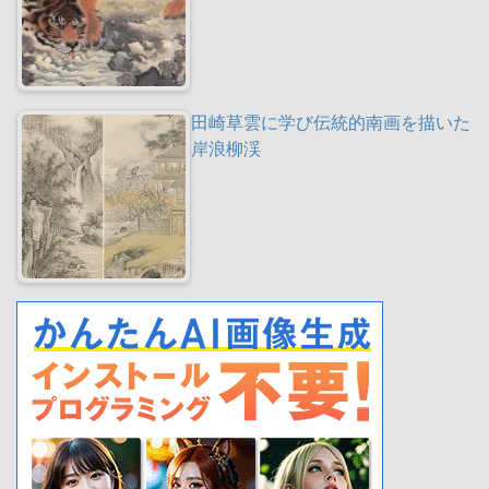
田崎草雲に学び伝統的南画を描いた
岸浪柳渓