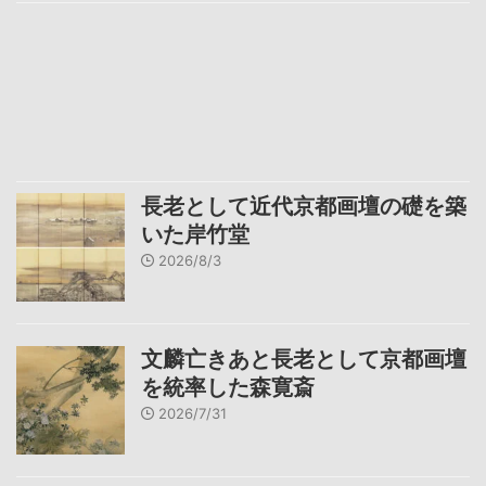
長老として近代京都画壇の礎を築
いた岸竹堂
2026/8/3
文麟亡きあと長老として京都画壇
を統率した森寛斎
2026/7/31