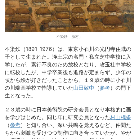
不染鉄「漁村」
不染鉄（1891-1976）は、東京小石川の光円寺住職の
子として生まれた。浄土宗の名門・私立芝中学校に入
学したが、素行不良のため放校となり、攻玉社中学校
に転校したが、中学卒業後も進路が定まらず、少年の
頃から絵が好きだったことから、１９歳の時に小石川
の川端画学校で指導していた
山田敬中
（
参考
）の門下
生となった。
２３歳の時に日本美術院の研究会員となり本格的に画
を学びはじめた。同じ年に研究会員となった
村山槐多
（
参考
）と知り合い、深い共鳴を覚えるなど、仲間た
ちから刺激を受けつつ制作に向き合っていたが、やが