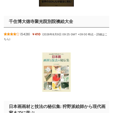
千住博大徳寺聚光院別院襖絵大全
(
5428
)
￥410
(2026年8月9日 09:25 GMT +09:00 時点 -
詳細はこ
ちら
)
日本画画材と技法の秘伝集: 狩野派絵師から現代画
家までに学ぶ