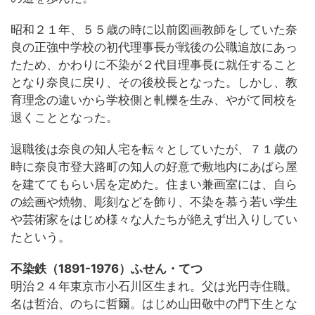
昭和２１年、５５歳の時に以前図画教師をしていた奈
良の正強中学校の初代理事長が戦後の公職追放にあっ
たため、かわりに不染が２代目理事長に就任すること
となり奈良に戻り、その後校長となった。しかし、教
育理念の違いから学校側と軋轢を生み、やがて同校を
退くこととなった。
退職後は奈良の知人宅を転々としていたが、７１歳の
時に奈良市登大路町の知人の好意で敷地内にあばら屋
を建ててもらい居を定めた。住まい兼画室には、自ら
の絵画や焼物、彫刻などを飾り、不染を慕う若い学生
や芸術家をはじめ様々な人たちが絶えず出入りしてい
たという。
不染鉄（1891-1976）ふせん・てつ
明治２４年東京市小石川区生まれ。父は光円寺住職。
名は哲治、のちに哲爾。はじめ山田敬中の門下生とな