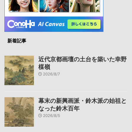
新着記事
近代京都画壇の土台を築いた幸野
楳嶺
2026/8/7
幕末の新興画派・鈴木派の始祖と
なった鈴木百年
2026/8/5