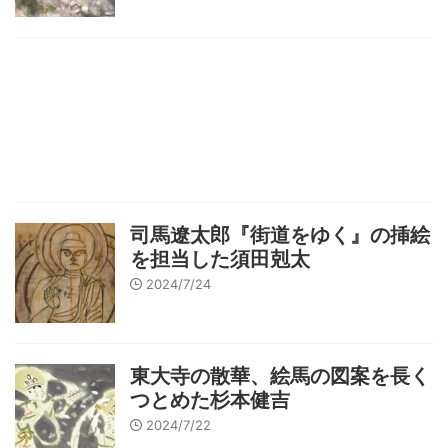
司馬遼太郎『街道をゆく』の挿絵
を担当した須田剋太
2024/7/24
東大寺の散華、絵馬の図案を長く
つとめた杉本健吉
2024/7/22