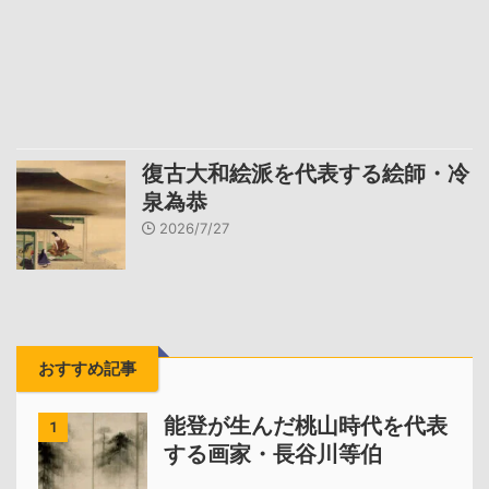
復古大和絵派を代表する絵師・冷
泉為恭
2026/7/27
おすすめ記事
能登が生んだ桃山時代を代表
1
する画家・長谷川等伯