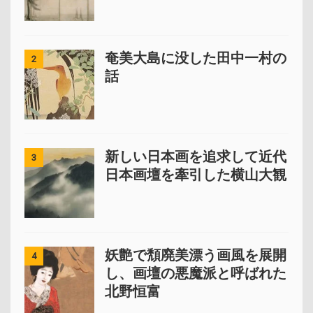
奄美大島に没した田中一村の
2
話
新しい日本画を追求して近代
3
日本画壇を牽引した横山大観
妖艶で頽廃美漂う画風を展開
4
し、画壇の悪魔派と呼ばれた
北野恒富