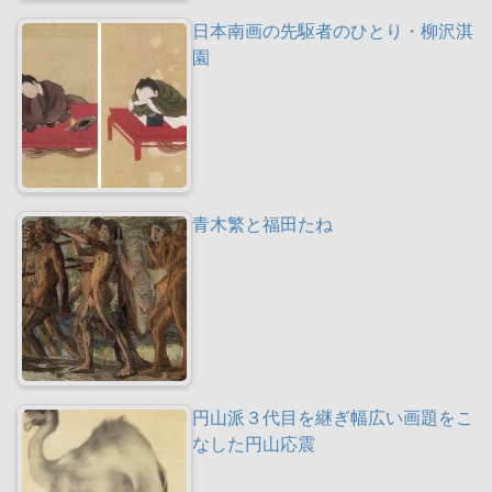
日本南画の先駆者のひとり・柳沢淇
園
青木繁と福田たね
円山派３代目を継ぎ幅広い画題をこ
なした円山応震