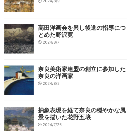
2024/8/9
高田洋画会を興し後進の指導につ
とめた野沢寛
2024/8/7
奈良美術家連盟の創立に参加した
奈良の洋画家
2024/8/2
抽象表現を経て奈良の穏やかな風
景を描いた花野五壌
2024/7/26