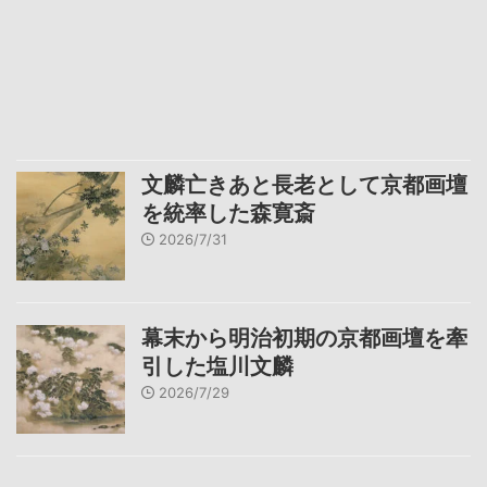
文麟亡きあと長老として京都画壇
を統率した森寛斎
2026/7/31
幕末から明治初期の京都画壇を牽
引した塩川文麟
2026/7/29