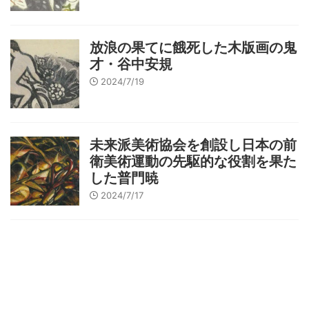
放浪の果てに餓死した木版画の鬼
才・谷中安規
2024/7/19
未来派美術協会を創設し日本の前
衛美術運動の先駆的な役割を果た
した普門暁
2024/7/17