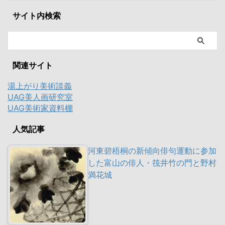
サイト内検索
関連サイト
湯上がり美術談義
UAG美人画研究室
UAG美術家資料棚
人気記事
河東碧梧桐の新傾向俳句運動に参加
した富山の俳人・筏井竹の門と野村
満花城