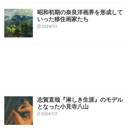
昭和初期の奈良洋画界を形成して
いった移住画家たち
2024/7/1
志賀直哉『淋しき生涯』のモデル
となった小見寺八山
2024/7/7