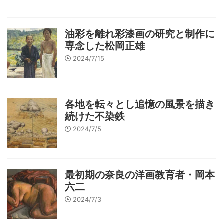
油彩を離れ彩漆画の研究と制作に
専念した松岡正雄
2024/7/15
各地を転々とし追憶の風景を描き
続けた不染鉄
2024/7/5
最初期の奈良の洋画教育者・岡本
六二
2024/7/3