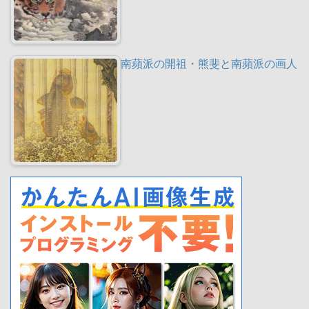
南蘋派の開祖・熊斐と南蘋派の画人