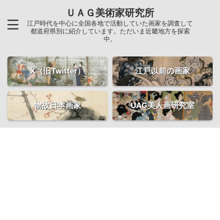
ＵＡＧ美術家研究所
江戸時代を中心に全国各地で活動していた画家を調査して
都道府県別に紹介しています。ただいま近畿地方を探索
中。
X（旧Twitter）
江戸以前の画家
物故日本画家
UAG美人画研究室