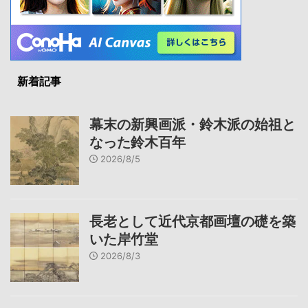
新着記事
幕末の新興画派・鈴木派の始祖と
なった鈴木百年
2026/8/5
長老として近代京都画壇の礎を築
いた岸竹堂
2026/8/3